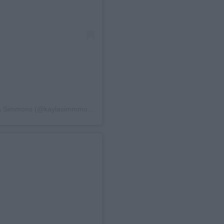
Η δημοσίευση κοινοποιήθηκε από το χρήστη Kayla Simmons (@kaylasimmmons)