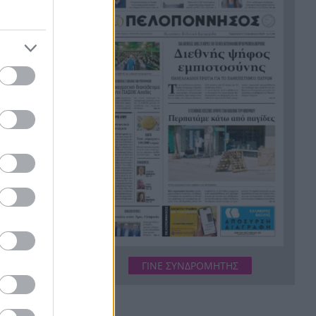
Κουκ
Η μεγάλη ιστορία του
21:12
παπαγάλου που κλάπηκε το
2017 και βρέθηκε μετά από 9
χρόνια
Φρίκη στην Κρήτη: Τουρίστας
21:00
ρωτούσε πόσο να πληρώσει
για να ασελγήσει σε 10χρονο
κορίτσι
Πιάστηκε στα πράσα με 106
20:49
συσκευασίες χασίς σε
προαύλιο σχολείου στο
Μαρούσι
Μαγνησία: «Aκυβέρνητο»
20:39
ΓΙΝΕ ΣΥΝΔΡΟΜΗΤΗΣ
φορτηγό έκοψε στύλο
ηλεκτροδότησης και
προσέκρουσε σε πολυκατοικία