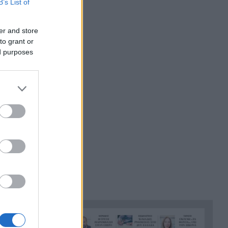
B’s List of
Ποινή φυλάκισης 15 μηνών
22:00
στη Βρετανίδα που μέθυσε με
er and store
τη 15χρονη κόρη της και
to grant or
προκάλεσε επεισόδιο στο
ed purposes
Κέντρο Υγείας Σκιάθου
Πάτρα: Σφοδρή σύγκρουση
21:48
μηχανής με όχημα του
Δασαρχείου
«Πιστεύαμε ότι δεν θα βγούμε
21:36
ζωντανοί από το αεροπλάνο.
Ένα κομμάτι του προσώπου
του ήταν σαν πλαστελίνη»
Τραμπ: Δεν σταματά στο
21:24
«μπλόκο» του Ανωτάτου
Δικαστηρίου, θέλει να
απολύσει ξανά την
κυβερνήτρια της Fed Λίζα