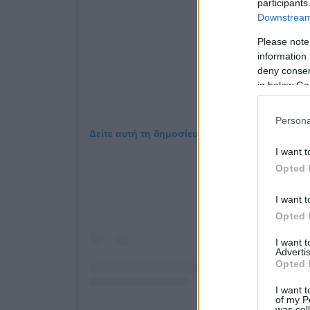
participants
Downstream 
Please note
information 
deny consent
in below Go
Persona
Δείτε αυτή τη δημοσίευση στο Instagram.
I want t
Opted 
I want t
Opted 
I want 
Advertis
Opted 
I want t
of my P
was col