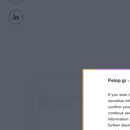
Pelop.gr 
If you wish 
sensitive in
confirm you
continue se
information 
further disc