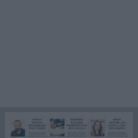
Η Περιφέρεια βάζει πλάτη για Οδοντωτό –
12:00
Επόμενο βήμα η προγραμματική σύμβαση για
τις μελέτες
Προτάσεις για διακοπές «last minute»: Λευκάδα,
11:52
Κεφαλονιά, Ζάκυνθο, Πρέβεζα και Ιταλία
Η Εβελυν Μητρόπουλου πήρε το ασημένιο
11:45
μετάλλιο στο Ευρωπαϊκό Κ20
Κόνγκο: Τα κρούσματα του έμπολα ξεπεράσουν
11:38
τα 4.000
Πού θα δείτε την μάχη της Σάκκαρη στο Τορόντο
11:32
Εφημερεύοντες ιδιώτες γιατροί στην Πάτρα: Το
11:30
πρόγραμμα για τα Σαββατοκύριακα του
Αυγούστου
Τα «κρύπτο» έκρυβαν απάτη για 61χρονο
11:24