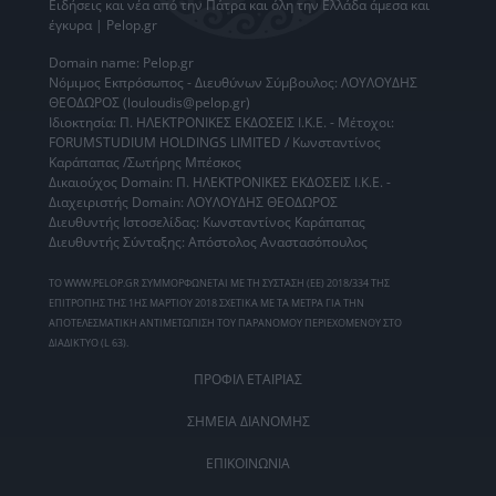
Ειδήσεις
και νέα από την
Πάτρα
και όλη την Ελλάδα άμεσα και
έγκυρα | Pelop.gr
Domain name: Pelop.gr
Νόμιμος Εκπρόσωπος - Διευθύνων Σύμβουλος: ΛΟΥΛΟΥΔΗΣ
ΘΕΟΔΩΡΟΣ (louloudis@pelop.gr)
Ιδιοκτησία: Π. ΗΛΕΚΤΡΟΝΙΚΕΣ ΕΚΔΟΣΕΙΣ Ι.Κ.Ε. - Μέτοχοι:
FORUMSTUDIUM HOLDINGS LIMITED / Κωνσταντίνος
Καράπαπας /Σωτήρης Μπέσκος
Δικαιούχος Domain: Π. ΗΛΕΚΤΡΟΝΙΚΕΣ ΕΚΔΟΣΕΙΣ Ι.Κ.Ε. -
Διαχειριστής Domain: ΛΟΥΛΟΥΔΗΣ ΘΕΟΔΩΡΟΣ
Διευθυντής Ιστοσελίδας: Κωνσταντίνος Καράπαπας
Διευθυντής Σύνταξης: Απόστολος Αναστασόπουλος
ΤΟ WWW.PELOP.GR ΣΥΜΜΟΡΦΩΝΕΤΑΙ ΜΕ ΤΗ ΣΥΣΤΑΣΗ (ΕΕ) 2018/334 ΤΗΣ
ΕΠΙΤΡΟΠΗΣ ΤΗΣ 1ΗΣ ΜΑΡΤΙΟΥ 2018 ΣΧΕΤΙΚΑ ΜΕ ΤΑ ΜΕΤΡΑ ΓΙΑ ΤΗΝ
ΑΠΟΤΕΛΕΣΜΑΤΙΚΗ ΑΝΤΙΜΕΤΩΠΙΣΗ ΤΟΥ ΠΑΡΑΝΟΜΟΥ ΠΕΡΙΕΧΟΜΕΝΟΥ ΣΤΟ
ΔΙΑΔΙΚΤΥΟ (L 63).
ΠΡΟΦΙΛ ΕΤΑΙΡΙΑΣ
ΣΗΜΕΙΑ ΔΙΑΝΟΜΗΣ
ΕΠΙΚΟΙΝΩΝΙΑ