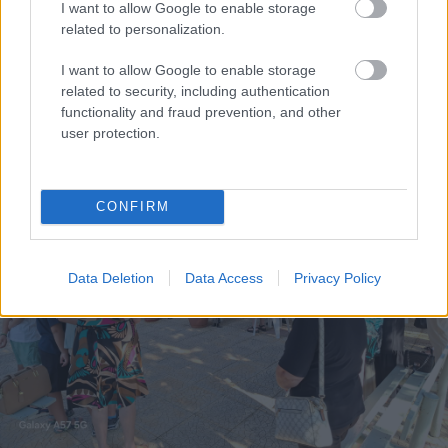
I want to allow Google to enable storage
related to personalization.
Απεριόριστο ChatGPT δωρεάν: Η OpenAI καταργεί τα
I want to allow Google to enable storage
όρια στις συνομιλίες
related to security, including authentication
functionality and fraud prevention, and other
user protection.
CONFIRM
Data Deletion
Data Access
Privacy Policy