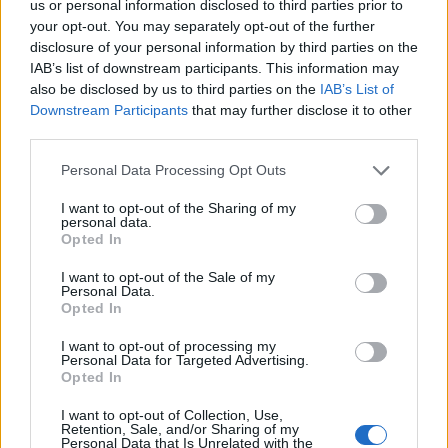
us or personal information disclosed to third parties prior to
your opt-out. You may separately opt-out of the further
disclosure of your personal information by third parties on the
IAB’s list of downstream participants. This information may
also be disclosed by us to third parties on the
IAB’s List of
Downstream Participants
that may further disclose it to other
third parties.
Please note that this website/app uses one or more Google
Personal Data Processing Opt Outs
services and may gather and store information including but
not limited to your visit or usage behaviour. You may click to
I want to opt-out of the Sharing of my
personal data.
grant or deny consent to Google and its third-party tags to
Opted In
use your data for below specified purposes in below Google
«Πανικός» στο πανηγύρι της Οβρυάς με Βελισσάρη
consent section.
I want to opt-out of the Sale of my
ΒΙΝΤΕΟ
Personal Data.
Opted In
I want to opt-out of processing my
Personal Data for Targeted Advertising.
Opted In
I want to opt-out of Collection, Use,
Retention, Sale, and/or Sharing of my
Personal Data that Is Unrelated with the