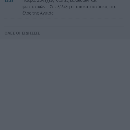
Πάτρα: Συνεχείς κλοπές καλωδίων και
12:28
φωτιστικών – Σε εξέλιξη οι αποκαταστάσεις στο
έλος της Αγυιάς
Μείωση του πληθωρισμού στην Ελλάδα τον
12:25
Ιούλιο, δείτε για ποιο λόγο
ΟΛΕΣ ΟΙ ΕΙΔΗΣΕΙΣ
Τι θέλει να προλάβει ο Τσίπρας στον Σεπτέμβριο
12:21
με το οικονομικό του πρόγραμμα
Πάτρα: Αισιόδοξο μηνυμα από τη νέα γενιά για
12:17
την Πλατεία Υψηλών Αλωνίων
Βοιωτία: Αναστέλλεται η λειτουργία του
12:13
αιολικού πάρκου από όπου ξεκίνησε η
καταστροφική πυρκαγιά
Υπόθεση Marfin: Προθεσμία για να απολογηθεί η
12:09
46χρονη που εκδόθηκε από τη Βρετανία
Σύσκεψη ασφαλείας στη Γερμανία για το drone
12:08
στη Λειψία, τι συζήτησαν