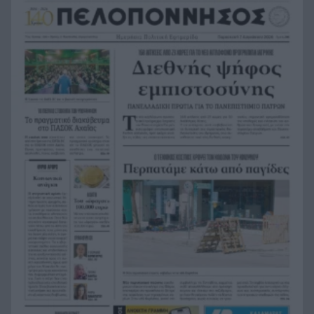
Πατρινό – Εχασε σε 3 χρόνια το ποσό των
100.000 ευρώ
Με διακυμάνσεις ξεκίνησε η συνεδρίαση του
11:22
Χρηματιστηρίου της Αθήνας
Σοκάρει η οικογενειακή τραγωδία στις Σέρρες:
11:16
Νεκροί μητέρα και γιος σε μετωπική με φορτηγό
ΒΙΝΤΕΟ
CrediaBank: Οικονομικά Αποτελέσματα A’
11:08
Εξαμήνου 2026
Ερευνα DATA Consultants: Το ΠΑΣΟΚ δεν ψάχνει
11:00
μόνο τον επόμενο βουλευτή, ψάχνει τη νέα του
σύνθεση