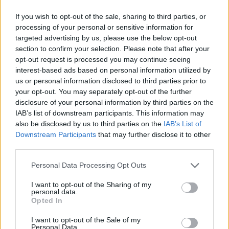
If you wish to opt-out of the sale, sharing to third parties, or
processing of your personal or sensitive information for
targeted advertising by us, please use the below opt-out
Σε σχέση με τα μέτρα και τις πρωτοβουλίες της
section to confirm your selection. Please note that after your
Κυβέρνησης οι θετικές απόψεις είναι :
opt-out request is processed you may continue seeing
Αύξηση μισθών ενστόλων 67.2%
interest-based ads based on personal information utilized by
Αύξηση κατώτατου μισθού 65.5%
us or personal information disclosed to third parties prior to
Νέο δόγμα οχύρωσης της χώρας και ενίσχυσης του
your opt-out. You may separately opt-out of the further
disclosure of your personal information by third parties on the
Στρατού 61.1%
IAB’s list of downstream participants. This information may
Οικονομική στήριξη σε συνταξιούχους με 250 ευρώ
also be disclosed by us to third parties on the
IAB’s List of
κάθε Νοέμβριο 60.2%
Downstream Participants
that may further disclose it to other
Επιστροφή ενός ενοικίου κάθε Νοέμβριο 60%
third parties.
Η κατάθεση του θαλάσσσιου Χωροταξικού Σχεδιασμού
Please note that this website/app uses one or more Google
της χώρας 58.7%
Personal Data Processing Opt Outs
services and may gather and store information including but
Τα μέτρα για την ενίσχυση της ασφάλειας των
not limited to your visit or usage behaviour. You may click to
I want to opt-out of the Sharing of my
σιδηροδρόμων 56.9%
personal data.
grant or deny consent to Google and its third-party tags to
Opted In
use your data for below specified purposes in below Google
consent section.
I want to opt-out of the Sale of my
Personal Data.