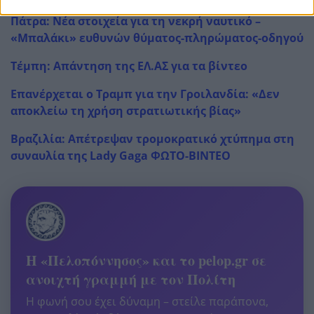
Πάτρα: Νέα στοιχεία για τη νεκρή ναυτικό –
«Μπαλάκι» ευθυνών θύματος-πληρώματος-οδηγού
Τέμπη: Απάντηση της ΕΛ.ΑΣ για τα βίντεο
Επανέρχεται ο Τραμπ για την Γροιλανδία: «Δεν
αποκλείω τη χρήση στρατιωτικής βίας»
Βραζιλία: Απέτρεψαν τρομοκρατικό χτύπημα στη
συναυλία της Lady Gaga ΦΩΤΟ-ΒΙΝΤΕΟ
Η «Πελοπόννησος» και το pelop.gr σε
ανοιχτή γραμμή με τον Πολίτη
Η φωνή σου έχει δύναμη – στείλε παράπονα,