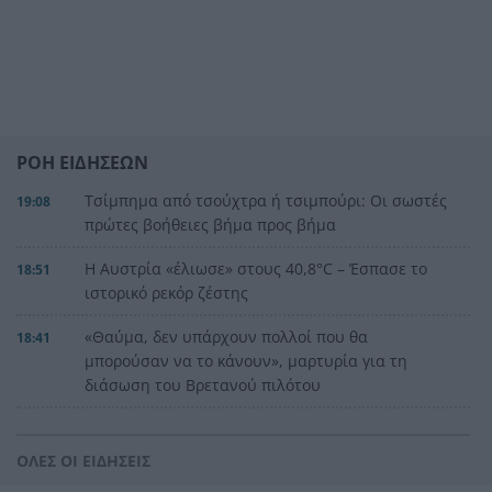
ΡΟΗ ΕΙΔΗΣΕΩΝ
Τσίμπημα από τσούχτρα ή τσιμπούρι: Οι σωστές
19:08
πρώτες βοήθειες βήμα προς βήμα
Η Αυστρία «έλιωσε» στους 40,8°C – Έσπασε το
18:51
ιστορικό ρεκόρ ζέστης
«Θαύμα, δεν υπάρχουν πολλοί που θα
18:41
μπορούσαν να το κάνουν», μαρτυρία για τη
διάσωση του Βρετανού πιλότου
Φάροι, ναυάγια και λευκές παραλίες: Η άλλη
18:37
πλευρά του ισπανικού καλοκαιριού φτάνει έως
ΟΛΕΣ ΟΙ ΕΙΔΗΣΕΙΣ
το «τέλος του κόσμου»