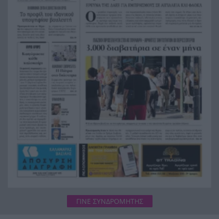
φωτογραφία με την κόρη της
Η ΑΕ Γλαύκου ‘Εσπερου προχωρά στην Elite
17:14
League με τον βασικό της «1»
Κυψέλη: «Δεν θέλαμε ποτέ να τον παντρευτεί» –
17:11
Τι αποκαλύπτει η οικογένεια της συζύγου του
26χρονου Αφγανού
ΓΙΝΕ ΣΥΝΔΡΟΜΗΤΗΣ