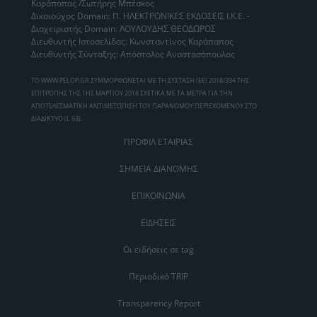
Καράπαπας /Σωτήρης Μπέσκος
Δικαιούχος Domain: Π. ΗΛΕΚΤΡΟΝΙΚΕΣ ΕΚΔΟΣΕΙΣ Ι.Κ.Ε. -
Διαχειριστής Domain: ΛΟΥΛΟΥΔΗΣ ΘΕΟΔΩΡΟΣ
Διευθυντής Ιστοσελίδας: Κωνσταντίνος Καράπαπας
Διευθυντής Σύνταξης: Απόστολος Αναστασόπουλος
ΤΟ WWW.PELOP.GR ΣΥΜΜΟΡΦΩΝΕΤΑΙ ΜΕ ΤΗ ΣΥΣΤΑΣΗ (ΕΕ) 2018/334 ΤΗΣ
ΕΠΙΤΡΟΠΗΣ ΤΗΣ 1ΗΣ ΜΑΡΤΙΟΥ 2018 ΣΧΕΤΙΚΑ ΜΕ ΤΑ ΜΕΤΡΑ ΓΙΑ ΤΗΝ
ΑΠΟΤΕΛΕΣΜΑΤΙΚΗ ΑΝΤΙΜΕΤΩΠΙΣΗ ΤΟΥ ΠΑΡΑΝΟΜΟΥ ΠΕΡΙΕΧΟΜΕΝΟΥ ΣΤΟ
ΔΙΑΔΙΚΤΥΟ (L 63).
ΠΡΟΦΙΛ ΕΤΑΙΡΙΑΣ
ΣΗΜΕΙΑ ΔΙΑΝΟΜΗΣ
ΕΠΙΚΟΙΝΩΝΙΑ
ΕΙΔΗΣΕΙΣ
Οι ειδήσεις σε tag
Περιοδικό TRIP
Transparency Report