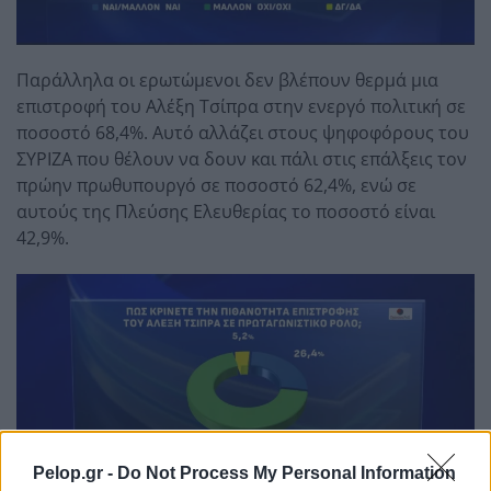
Παράλληλα οι ερωτώμενοι δεν βλέπουν θερμά μια
επιστροφή του Αλέξη Τσίπρα στην ενεργό πολιτική σε
ποσοστό 68,4%. Αυτό αλλάζει στους ψηφοφόρους του
ΣΥΡΙΖΑ που θέλουν να δουν και πάλι στις επάλξεις τον
πρώην πρωθυπουργό σε ποσοστό 62,4%, ενώ σε
αυτούς της Πλεύσης Ελευθερίας το ποσοστό είναι
42,9%.
Pelop.gr -
Do Not Process My Personal Information