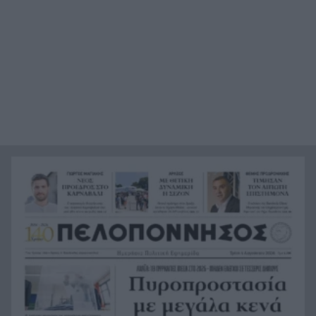
Η τεχνητή νοημοσύνη «στεγνώνει» την αγορά
17:56
smartphones – Ποιοι κερδίζουν και ποιοι χάνουν
«Τον βρήκα νεκρό, ξαπλωμένο στον καναπέ», η
17:44
μαρτυρία με την υπόθεση θρίλερ του θανάτου
του 68χρονου στις Σέρρες
«Το Ημερολόγιο μιας Πριγκίπισσας» έγινε 25
17:41
ετών – Η επετειακή ανάρτηση της Αν Χάθαγουεϊ
6 παραλίες με φυσική σκιά στην Πελοπόννησο
17:38
Χωρίς διασπορά η ευλογιά: «Καθαροί» οι πρώτοι
17:30
έλεγχοι μονάδων στο Φαρραί
Εξάμηνη αναστολή για σεξουαλική
17:28
παρενόχληση σε Έλληνα γιατρό στη Βρετανία: –
«Στην Ελλάδα έτσι χαιρετιόμαστε»
Μαρί Σαντάλ: «Οι καλύτερες μέρες» – Η τρυφερή
17:16