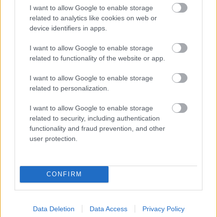
I want to allow Google to enable storage
related to analytics like cookies on web or
device identifiers in apps.
Τέλος η ακρίβεια παραμένει το σημαντικότερο
I want to allow Google to enable storage
πρόβλημα των πολιτών σε ποσοστό 49,3% ενώ
related to functionality of the website or app.
ακολουθεί η οικονομία με 30,4%, η κατάσταση στο ΕΣΥ
με 20,1% και η απονομή δικαιοσύνης με 14,4%.
I want to allow Google to enable storage
related to personalization.
ΔΙΑΒΑΣΤΕ ΕΠΙΣΗΣ
I want to allow Google to enable storage
Νέες οδηγίες από την ΑΑΔΕ για τα τέλη
related to security, including authentication
κυκλοφορίας με το μήνα, τι πρέπει να γνωρίζουν
functionality and fraud prevention, and other
οι ιδιοκτήτες
user protection.
Ο καιρός σήμερα 5/5: Υψηλές θερμοκρασίες και
αφρικανική σκόνη, που θα βρέξει
CONFIRM
Κύπελλο Ερασιτεχνών: Τι λέει η Αστυνομία για τα
επεισόδια – Κατηγορούνται και δύο παίκτες για
Data Deletion
Data Access
Privacy Policy
οπαδική βία!