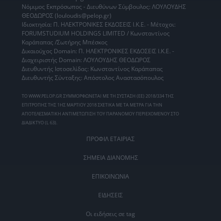
Νόμιμος Εκπρόσωπος - Διευθύνων Σύμβουλος: ΛΟΥΛΟΥΔΗΣ
ΘΕΟΔΩΡΟΣ (louloudis@pelop.gr)
Ιδιοκτησία: Π. ΗΛΕΚΤΡΟΝΙΚΕΣ ΕΚΔΟΣΕΙΣ Ι.Κ.Ε. - Μέτοχοι:
FORUMSTUDIUM HOLDINGS LIMITED / Κωνσταντίνος
Καράπαπας /Σωτήρης Μπέσκος
Δικαιούχος Domain: Π. ΗΛΕΚΤΡΟΝΙΚΕΣ ΕΚΔΟΣΕΙΣ Ι.Κ.Ε. -
Διαχειριστής Domain: ΛΟΥΛΟΥΔΗΣ ΘΕΟΔΩΡΟΣ
Διευθυντής Ιστοσελίδας: Κωνσταντίνος Καράπαπας
Διευθυντής Σύνταξης: Απόστολος Αναστασόπουλος
ΤΟ WWW.PELOP.GR ΣΥΜΜΟΡΦΩΝΕΤΑΙ ΜΕ ΤΗ ΣΥΣΤΑΣΗ (ΕΕ) 2018/334 ΤΗΣ
ΕΠΙΤΡΟΠΗΣ ΤΗΣ 1ΗΣ ΜΑΡΤΙΟΥ 2018 ΣΧΕΤΙΚΑ ΜΕ ΤΑ ΜΕΤΡΑ ΓΙΑ ΤΗΝ
ΑΠΟΤΕΛΕΣΜΑΤΙΚΗ ΑΝΤΙΜΕΤΩΠΙΣΗ ΤΟΥ ΠΑΡΑΝΟΜΟΥ ΠΕΡΙΕΧΟΜΕΝΟΥ ΣΤΟ
ΔΙΑΔΙΚΤΥΟ (L 63).
ΠΡΟΦΙΛ ΕΤΑΙΡΙΑΣ
ΣΗΜΕΙΑ ΔΙΑΝΟΜΗΣ
ΕΠΙΚΟΙΝΩΝΙΑ
ΕΙΔΗΣΕΙΣ
Οι ειδήσεις σε tag