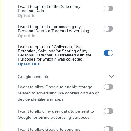
Η «Πελοπόννησος» και το pelop.gr σε
consent section.
I want to opt-out of the Sale of my
ανοιχτή γραμμή με τον Πολίτη
Personal Data.
Opted In
Η φωνή σου έχει δύναμη – στείλε παράπονα,
καταγγελίες ή ιδέες για τη γειτονιά σου.
I want to opt-out of processing my
Personal Data for Targeted Advertising.
Opted In
Viber:
+306909196125
I want to opt-out of Collection, Use,
Retention, Sale, and/or Sharing of my
Στείλε μήνυμα στο Viber
Personal Data that Is Unrelated with the
Purposes for which it was collected.
Opted Out
Google consents
Ακολουθήστε μας για όλες τις
ειδήσεις
στο Bing News
I want to allow Google to enable storage
και το Google News
related to advertising like cookies on web or
device identifiers in apps.
I want to allow my user data to be sent to
Google for online advertising purposes.
I want to allow Google to send me