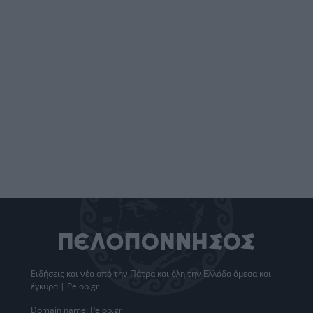
Ειδήσεις
και νέα από την
Πάτρα
και όλη την Ελλάδα άμεσα και
έγκυρα | Pelop.gr
Domain name: Pelop.gr