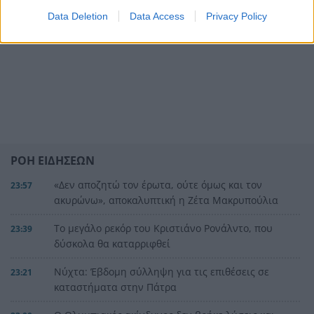
Data Deletion
Data Access
Privacy Policy
ΡΟΗ ΕΙΔΗΣΕΩΝ
«Δεν αποζητώ τον έρωτα, ούτε όμως και τον
23:57
ακυρώνω», αποκαλυπτική η Ζέτα Μακρυπούλια
Το μεγάλο ρεκόρ του Κριστιάνο Ρονάλντο, που
23:39
δύσκολα θα καταρριφθεί
Νύχτα: Έβδομη σύλληψη για τις επιθέσεις σε
23:21
καταστήματα στην Πάτρα