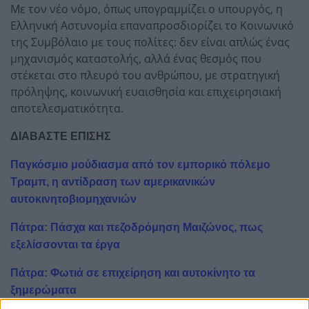
Με τον νέο νόμο, όπως υπογραμμίζει ο υπουργός, η
Ελληνική Αστυνομία επαναπροσδιορίζει το Κοινωνικό
της Συμβόλαιο με τους πολίτες: δεν είναι απλώς ένας
μηχανισμός καταστολής, αλλά ένας θεσμός που
στέκεται στο πλευρό του ανθρώπου, με στρατηγική
πρόληψης, κοινωνική ευαισθησία και επιχειρησιακή
αποτελεσματικότητα.
ΔΙΑΒΑΣΤΕ ΕΠΙΣΗΣ
Παγκόσμιο μούδιασμα από τον εμπορικό πόλεμο
Τραμπ, η αντίδραση των αμερικανικών
αυτοκινητοβιομηχανιών
Πάτρα: Πάσχα και πεζοδρόμηση Μαιζώνος, πως
εξελίσσονται τα έργα
Πάτρα: Φωτιά σε επιχείρηση και αυτοκίνητο τα
ξημερώματα