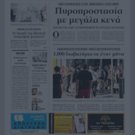
βρήκε!
H Εθνική Νέων Γυναικών καθάρισε την
20:23
Πορτογαλία και πέρασε στους «8» του
Παγκοσμίου
Σοκ στην Πάτρα, βρέθηκε απαγχονισμένος
20:12
63χρονος, δίπλα του εντοπίστηκε σημείωμα
Ράγισαν και οι πέτρες στην κηδεία του Φράνκο
20:00
Μπαρέζι, χιλιάδες στο τελευταίο αντίο στον
μεγάλο αρχηγό της Μίλαν