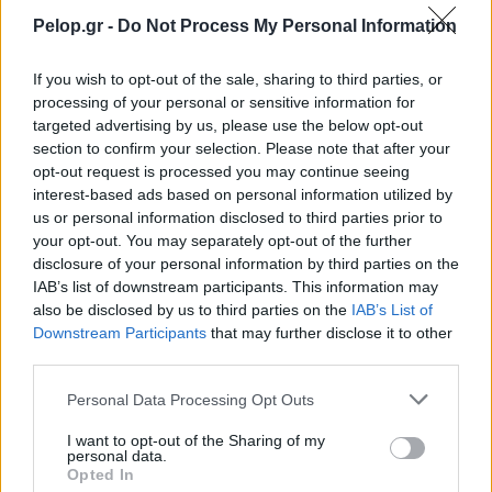
Δημοσκόπηση Interview: Σταθερά πρώτη η ΝΔ,
Pelop.gr -
Do Not Process My Personal Information
δεύτερη η Κωνσταντοπούλου
If you wish to opt-out of the sale, sharing to third parties, or
Αστατος ο καιρός σήμερα 27/03, που θα βρέξει, η
processing of your personal or sensitive information for
πρόγνωση για την Πάτρα
targeted advertising by us, please use the below opt-out
section to confirm your selection. Please note that after your
Κατώτατος μισθός στα 880 ευρώ από 1η Απριλίου:
opt-out request is processed you may continue seeing
Αναλυτικά ποιοι και τι αυξήσεις θα δουν στο πορτοφόλι
interest-based ads based on personal information utilized by
τους, παραδείγματα
us or personal information disclosed to third parties prior to
your opt-out. You may separately opt-out of the further
«Βίος-αβίωτος» η νέα χάραξη της Πατρών-Πύργου
disclosure of your personal information by third parties on the
IAB’s list of downstream participants. This information may
Αχαΐα: Αποκλειστική μαρτυρία στην «Π» για το
also be disclosed by us to third parties on the
IAB’s List of
«χτύπημα» σε ΑΤΜ
Downstream Participants
that may further disclose it to other
third parties.
Please note that this website/app uses one or more Google
Personal Data Processing Opt Outs
services and may gather and store information including but
not limited to your visit or usage behaviour. You may click to
I want to opt-out of the Sharing of my
personal data.
grant or deny consent to Google and its third-party tags to
Opted In
use your data for below specified purposes in below Google