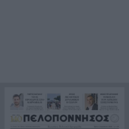
Δυτική Αττική: Για 5η νύχτα συνεχίζεται η μάχη
21:48
με τις φλόγες, σε Λούμπα και Λάκκα Καλογήρου,
μόνο επίγειες δυνάμεις, ΒΙΝΤΕΟ
«Βρέθηκε εντός καταψύκτη σορός ανδρός, η
21:36
οποία ανήκει στον αποβιώσαντα 90χρονο», η
ΕΛΑΣ για τη φρίκη στον Μυστρά
Τα λιωμένα καλώδια της μεγάλης καταστροφής,
21:24
έτσι ξεκίνησε η φωτιά σε Αττική και Βοιωτία
Σημαντική ενίσχυση για τον Αίαντα ΑΣΑΑ
21:12
Κοριτσάκι τριών χρονών παγιδεύτηκε σε παιδική
21:00
κουζίνα στις ΗΠΑ και πέθανε
Με τα αδέλφια Ανδρέα και Κωνσταντίνο
20:48
Μπιτσάκο η Εθνική ανδρών στους Μεσογειακούς
Πέταξε στα σκουπίδια δελτίο που κέρδιζε ένα
20:36
εκατομμύριο στο ΛΟΤΤΟ, αλλά έψαξε και το