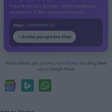
Η φωνή σου έχει δύναμη – στείλε παράπονα,
καταγγελίες ή ιδέες για τη γειτονιά σου.
Viber:
+306909196125
Στείλε μήνυμα στο Viber
Ακολουθήστε μας για όλες τις
ειδήσεις
στο Bing News
και το Google News
Από το Δίκτυο