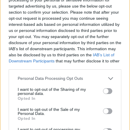
targeted advertising by us, please use the below opt-out
section to confirm your selection. Please note that after your
opt-out request is processed you may continue seeing
interest-based ads based on personal information utilized by
us or personal information disclosed to third parties prior to
your opt-out. You may separately opt-out of the further
disclosure of your personal information by third parties on the
IAB’s list of downstream participants. This information may
also be disclosed by us to third parties on the
IAB’s List of
Το 7ο Διεθνές Συνέδριο Αρχαία Ελίκη και Αιγιάλεια
Downstream Participants
that may further disclose it to other
third parties.
Please note that this website/app uses one or more Google
Personal Data Processing Opt Outs
services and may gather and store information including but
not limited to your visit or usage behaviour. You may click to
I want to opt-out of the Sharing of my
personal data.
grant or deny consent to Google and its third-party tags to
Opted In
use your data for below specified purposes in below Google
consent section.
I want to opt-out of the Sale of my
Personal Data.
Opted In
I want to opt-out of processing my