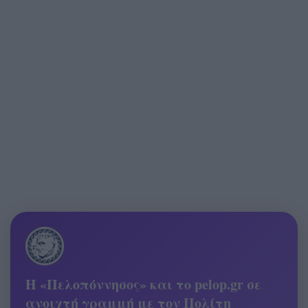
Η «Πελοπόννησος» και το pelop.gr σε
ανοιχτή γραμμή με τον Πολίτη