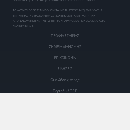
ΤΟ WWW.PELOP.GR ΣΥΜΜΟΡΦΩΝΕΤΑΙ ΜΕ ΤΗ ΣΥΣΤΑΣΗ (ΕΕ) 2018/334 ΤΗΣ
ΕΠΙΤΡΟΠΗΣ ΤΗΣ 1ΗΣ ΜΑΡΤΙΟΥ 2018 ΣΧΕΤΙΚΑ ΜΕ ΤΑ ΜΕΤΡΑ ΓΙΑ ΤΗΝ
ΑΠΟΤΕΛΕΣΜΑΤΙΚΗ ΑΝΤΙΜΕΤΩΠΙΣΗ ΤΟΥ ΠΑΡΑΝΟΜΟΥ ΠΕΡΙΕΧΟΜΕΝΟΥ ΣΤΟ
ΔΙΑΔΙΚΤΥΟ (L 63).
ΠΡΟΦΙΛ ΕΤΑΙΡΙΑΣ
ΣΗΜΕΙΑ ΔΙΑΝΟΜΗΣ
ΕΠΙΚΟΙΝΩΝΙΑ
ΕΙΔΗΣΕΙΣ
Οι ειδήσεις σε tag
Περιοδικό TRIP
Transparency Report
ΜΕΛΟΣ #242158 Μ.Η.Τ.