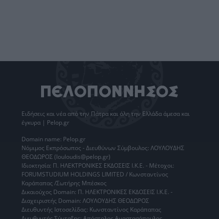
Ειδήσεις
και νέα από την
Πάτρα
και όλη την Ελλάδα άμεσα και
έγκυρα | Pelop.gr
Domain name: Pelop.gr
Νόμιμος Εκπρόσωπος - Διευθύνων Σύμβουλος: ΛΟΥΛΟΥΔΗΣ
ΘΕΟΔΩΡΟΣ (louloudis@pelop.gr)
Ιδιοκτησία: Π. ΗΛΕΚΤΡΟΝΙΚΕΣ ΕΚΔΟΣΕΙΣ Ι.Κ.Ε. - Μέτοχοι:
FORUMSTUDIUM HOLDINGS LIMITED / Κωνσταντίνος
Καράπαπας /Σωτήρης Μπέσκος
Δικαιούχος Domain: Π. ΗΛΕΚΤΡΟΝΙΚΕΣ ΕΚΔΟΣΕΙΣ Ι.Κ.Ε. -
Διαχειριστής Domain: ΛΟΥΛΟΥΔΗΣ ΘΕΟΔΩΡΟΣ
Διευθυντής Ιστοσελίδας: Κωνσταντίνος Καράπαπας
Διευθυντής Σύνταξης: Απόστολος Αναστασόπουλος