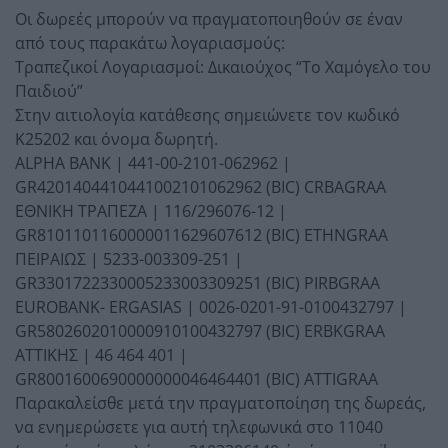
Οι δωρεές μπορούν να πραγματοποιηθούν σε έναν
από τους παρακάτω λογαριασμούς:
Τραπεζικοί Λογαριασμοί: Δικαιούχος “Το Χαμόγελο του
Παιδιού”
Στην αιτιολογία κατάθεσης σημειώνετε τον κωδικό
Κ25202 και όνομα δωρητή.
ALPHA BANK | 441-00-2101-062962 |
GR4201404410441002101062962 (BIC) CRBAGRAA
ΕΘΝΙΚΗ ΤΡΑΠΕΖΑ | 116/296076-12 |
GR8101101160000011629607612 (BIC) ETHNGRAA
ΠΕΙΡΑΙΩΣ | 5233-003309-251 |
GR3301722330005233003309251 (BIC) PIRBGRAA
EUROBANK- ERGASIAS | 0026-0201-91-0100432797 |
GR5802602010000910100432797 (BIC) ERBKGRAA
ΑΤΤΙΚΗΣ | 46 464 401 |
GR8001600690000000046464401 (BIC) ATTIGRAA
Παρακαλείσθε μετά την πραγματοποίηση της δωρεάς,
να ενημερώσετε για αυτή τηλεφωνικά στο 11040