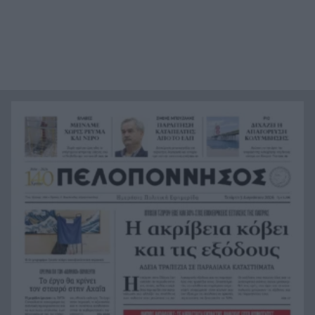
Συναγερμός στη Βόρεια Καρολίνα: Πολλοί νεκροί
21:27
σε μαζικούς πυροβολισμούς
Κέρκυρα: Ο κρυμμένος «σκουπιδότοπος» κάτω
21:20
από τη θάλασσα, συγκλονιστικές υποβρύχιες
εικόνες
Το απόλυτο summer roadtrip από την άγρια
21:12
Μάνη στην καστροπολιτεία της Μονεμβασίας
Σύμη: Εντοπίστηκε σορός άνδρα στον Πανορμίτη
21:02
– Πιθανότατα ανήκει στον αγνοούμενο Γερμανό
τουρίστα
Συμφωνία Ιράν – Ομάν για νέα ναυτιλιακή
20:51
διαδρομή στα Στενά του Ορμούζ
Ήττα-αποκλεισμός για την Εθνική Nέων
20:38
Γυναικών στο Ευρωπαϊκό
Δικαστικό μπλόκο στους δασμούς Τραμπ:
20:33