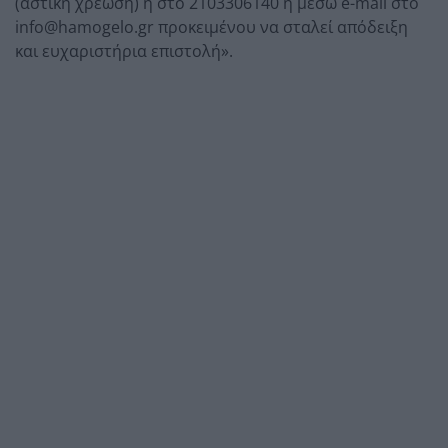
(αστική χρέωση) ή στο 2103306140 ή μέσω e-mail στο
info@hamogelo.gr προκειμένου να σταλεί απόδειξη
και ευχαριστήρια επιστολή».