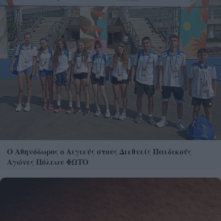
Ο Αθηνόδωρος ο Αιγιεύς στους Διεθνείς Παιδικούς
Αγώνες Πόλεων ΦΩΤΟ