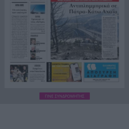
Επιστρέφονται 100 δισεκατομμύρια δολάρια σε
επιχειρήσεις
Αιγιάλεια: Ήρθαν από τη Βρετανία για μια νέα
20:25
ζωή και η πυρκαγιά τους άφησε στο δρόμο!
ΓΙΝΕ ΣΥΝΔΡΟΜΗΤΗΣ