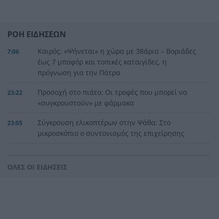
ΡΟΗ ΕΙΔΗΣΕΩΝ
Καιρός: «Ψήνεται» η χώρα με 38άρια – Βοριάδες
7:06
έως 7 μποφόρ και τοπικές καταιγίδες, η
πρόγνωση για την Πάτρα
Προσοχή στο πιάτο: Οι τροφές που μπορεί να
23:22
«συγκρουστούν» με φάρμακα
Σύγκρουση ελικοπτέρων στην Ψάθα: Στο
23:05
μικροσκόπιο ο συντονισμός της επιχείρησης
«Φωτιές-ανεμοστρόβιλοι»: Το σπάνιο φαινόμενο
22:53
που κάνει τις πυρκαγιές ακόμη πιο επικίνδυνες
ΟΛΕΣ ΟΙ ΕΙΔΗΣΕΙΣ
στην Ευρώπη
Ουκρανία: Η αόρατη σύγκρουση της τεχνολογίας
22:45
– Drones, δορυφόροι και AI στην πρώτη γραμμή