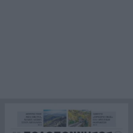
πύραυλος της SpaceX που συνετρίβη
Ιός του Δυτικού Νείλου: Έξι θάνατοι τις
10:36
τελευταίες ημέρες – Στο «κόκκινο» η Αττική
Τουρισμός για Όλους 2026-2027: Ποιοι παίρνουν
10:24
σειρά σήμερα για το voucher διακοπών
Τροχαίο στην Αθηνών-Σουνίου: Στο 401
10:16
Νοσοκομείο δύο αστυνομικοί της ΔΙΑΣ – Πώς
έγινε η σύγκρουση με το ΙΧ των τουριστών
Κορυφώνεται η έξοδος του Αυγούστου:
10:08
«Φεύγουμε!» – «Βούλιαξε» το λιμάνι του Πειραιά
Η Αιγιάλεια έχασε την ασπίδα της: Γιατί
10:00
καιγόμαστε
Τέλος στην ταλαιπωρία: Πώς θα βγάζουμε
9:47
πινακίδες κυκλοφορίας με ένα «κλικ» στο gov.gr