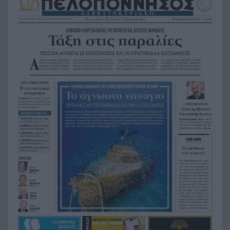
Η άγνωστη εξομολόγηση της Μέριλιν: «Θα
9:40
ήθελα να είχα γεννηθεί στην Ελλάδα»
Ανάπτυξη αλλά και ακρίβεια: Γιατί η ελληνική
9:33
οικονομία μεγαλώνει και οι πολίτες δεν το
αισθάνονται
Εορτολόγιο: Ποιοι γιορτάζουν σήμερα
9:25
Χρυσό εξάμηνο για τις τράπεζες: «Mπαράζ»
9:18
νέων δανείων 15 δισ. ευρώ και η έκπληξη στις
προμήθειες
Δυτική Ελλάδα: Σε αυξημένη επιφυλακή για
9:12
φωτιές – Υψηλός κίνδυνος σε Αχαΐα, Ηλεία και
Αιτωλοακαρνανία