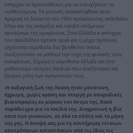
υπήρχαν οι προϋποθέσεις για να ευτυχήσουν τα
υιοθετούμενα. Το γεγονός αποκαλύφθηκε στην
Αμερική τη δεκαετία του 1950 προκαλώντας σκάνδαλο,
λόγω και της ανάμιξης και υψηλά ιστάμενων
προσώπων της ομογένειας. Στην Ελλάδα ο απόηχος
του σκανδάλου έφτασε αργά και η μέχρι πρότινος
ισχύουσα νομοθεσία δεν βοηθούσε όσους
αναζητούσαν να μάθουν την τύχη της φυσικής τους
οικογένειας. Σήμερα η νομοθεσία άλλαξε και έτσι
μαθαίνουμε ιστορίες παιδιών που αναζήτησαν και
βρήκαν μέλη των οικογενειών τους.
-Η συζυγική ζωή της Λούση ήταν μονότονη,
άχρωμη, χωρίς αγάπη και στοργή με σποραδικές
βιαιοπραγίες εκ μέρους του άντρα της. Κακό
παράδειγμα για τα παιδιά της. Διαχρονική η βία
κατά των γυναικών, σε όλα τα πλάτη και τα μήκη
της γης. Η άποψή σας για τη συντήρηση τέτοιων
αποτρόπαιων καταστάσεων από τις ίδιες τις