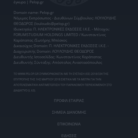
έγκυρα | Pelop.gr
Domain name: Pelop.gr
Νόμιμος Εκπρόσωπος - Διευθύνων Σύμβουλος: ΛΟΥΛΟΥΔΗΣ
ΘΕΟΔΩΡΟΣ (louloudis@pelop.gr)
Ιδιοκτησία: Π. ΗΛΕΚΤΡΟΝΙΚΕΣ ΕΚΔΟΣΕΙΣ Ι.Κ.Ε. - Μέτοχοι:
FORUMSTUDIUM HOLDINGS LIMITED / Κωνσταντίνος
Καράπαπας /Σωτήρης Μπέσκος
Δικαιούχος Domain: Π. ΗΛΕΚΤΡΟΝΙΚΕΣ ΕΚΔΟΣΕΙΣ Ι.Κ.Ε. -
Διαχειριστής Domain: ΛΟΥΛΟΥΔΗΣ ΘΕΟΔΩΡΟΣ
Διευθυντής Ιστοσελίδας: Κωνσταντίνος Καράπαπας
Διευθυντής Σύνταξης: Απόστολος Αναστασόπουλος
ΤΟ WWW.PELOP.GR ΣΥΜΜΟΡΦΩΝΕΤΑΙ ΜΕ ΤΗ ΣΥΣΤΑΣΗ (ΕΕ) 2018/334 ΤΗΣ
ΕΠΙΤΡΟΠΗΣ ΤΗΣ 1ΗΣ ΜΑΡΤΙΟΥ 2018 ΣΧΕΤΙΚΑ ΜΕ ΤΑ ΜΕΤΡΑ ΓΙΑ ΤΗΝ
ΑΠΟΤΕΛΕΣΜΑΤΙΚΗ ΑΝΤΙΜΕΤΩΠΙΣΗ ΤΟΥ ΠΑΡΑΝΟΜΟΥ ΠΕΡΙΕΧΟΜΕΝΟΥ ΣΤΟ
ΔΙΑΔΙΚΤΥΟ (L 63).
ΠΡΟΦΙΛ ΕΤΑΙΡΙΑΣ
ΣΗΜΕΙΑ ΔΙΑΝΟΜΗΣ
ΕΠΙΚΟΙΝΩΝΙΑ
ΕΙΔΗΣΕΙΣ