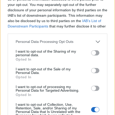
your opt-out. You may separately opt-out of the further
disclosure of your personal information by third parties on the
IAB’s list of downstream participants. This information may
also be disclosed by us to third parties on the
IAB’s List of
Downstream Participants
that may further disclose it to other
third parties.
Please note that this website/app uses one or more Google
Personal Data Processing Opt Outs
services and may gather and store information including but
not limited to your visit or usage behaviour. You may click to
I want to opt-out of the Sharing of my
personal data.
grant or deny consent to Google and its third-party tags to
Opted In
use your data for below specified purposes in below Google
consent section.
I want to opt-out of the Sale of my
Το «αθώο» συμπλήρωμα που μπορεί να βλάψει το
Personal Data.
συκώτι
Opted In
I want to opt-out of processing my
Personal Data for Targeted Advertising.
Opted In
I want to opt-out of Collection, Use,
Retention, Sale, and/or Sharing of my
Personal Data that Is Unrelated with the