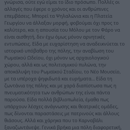
γνώρισα, ούτε εγώ είμαι το ίδιο πρόσωπο. Πολλές οι
αλλαγές που έφερε ο χρόνος και οι ανθρώπινες
επεμβάσεις. Μπορεί τα Ψηλαλώνια και η Πλατεία
Γεωργίου να άλλαξαν μορφή, φοβούμαι όχι προς το
καλύτερο, και η απουσία του Μόλου με τον Φάρο να
είναι αισθητή, δεν έχω όμως μόνον αρνητικές
εντυπώσεις. Είδα με ευχαρίστηση να αναδεικνύεται το
ιστορικό υπόβαθρο της πόλης, την αναβίωση του
Ρωμαϊκού Ωδείου, όχι μόνον ως αρχαιολογικού
χώρου, αλλά και ως πολιτισμικού πυλώνα, την
αποκάλυψη του Ρωμαϊκού Σταδίου, το Νέο Μουσείο,
με τα υπέροχα ψηφιδωτά και ευρήματα… Είδα τη
ζωντάνια της πόλης και με χαρά διαπίστωσα πως η
πνευματικότητα των ανθρώπων της είναι πάντα
παρούσα. Είδα πολλά βιβλιοπωλεία, έμαθα πως
υπάρχουν λέσχες ανάγνωσης και θεατρικές ομάδες,
πως δίνονται παραστάσεις με πατρινούς και άλλους
θιάσους. Αλλά και χάρηκα που το Καρναβάλι
ξαναζωντάνεψε. Γενικά βρήκα μια πόλη διαφορετική,