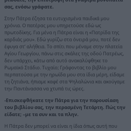
σας, ενόσω γράφατε.
Στην Πάτρα έζησα τα ευτυχισμένα παιδικά μου
χρόνια. Ο πατέρας μου υπηρετούσε εδώ ως
πρωτοδίκης. Για μένα η Πάτρα είναι η «Πατρίδα της
καρδιάς μου». Εδώ γυρίζω στα όνειρά μου, ποτέ δεν
έφυγα στ’ αλήθεια. Το σπίτι που μέναμε στην πλατεία
Αγίου Γεωργίου, πάνω στις σκάλες της οδού Πατρέως,
δεν υπάρχει, κάτω από αυτό ανακαλύφθηκε το
Ρωμαϊκό Στάδιο. Τυχαίο; Γράφοντας το βιβλίο μου
περπατούσα με την ηρωίδα μου στα ίδια μέρη, είδαμε
τη ζητιάνα, ήπιαμε καφέ στα Ψηλαλώνια και ακούγαμε
την Παντάνασσα να χτυπά τις ώρες.
-Επισκεφθήκατε την Πάτρα για την παρουσίαση
του βιβλίου σας, την περασμένη Τετάρτη. Πώς την
είδατε; –με τα συν και τα πλην.
Η Πάτρα δεν μπορεί να είναι η ίδια όπως αυτή που