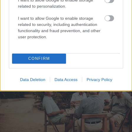
related to personalization.
I want to allow Google to enable storage
related to security, including authentication
functionality and fraud prevention, and other
Τιμητική βράβευση του Μητροπολίτη Ιερώνυμο από
user protection.
τον Σύλλογο Κλειτορολευκασίων Πατρών ΒΙΝΤΕΟ-
ΦΩΤΟ
CONFIRM
Data Deletion
Data Access
Privacy Policy