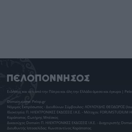
Ειδήσεις
και νέα από την
Πάτρα
και όλη την Ελλάδα άμεσα και έγκυρα | Pelo
Domain name: Pelop.gr
Νόμιμος Εκπρόσωπος - Διευθύνων Σύμβουλος: ΛΟΥΛΟΥΔΗΣ ΘΕΟΔΩΡΟΣ (loul
Ιδιοκτησία: Π. ΗΛΕΚΤΡΟΝΙΚΕΣ ΕΚΔΟΣΕΙΣ Ι.Κ.Ε. - Μέτοχοι: FORUMSTUDIUM 
Καράπαπας /Σωτήρης Μπέσκος
Δικαιούχος Domain: Π. ΗΛΕΚΤΡΟΝΙΚΕΣ ΕΚΔΟΣΕΙΣ Ι.Κ.Ε. - Διαχειριστής Do
Διευθυντής Ιστοσελίδας: Κωνσταντίνος Καράπαπας