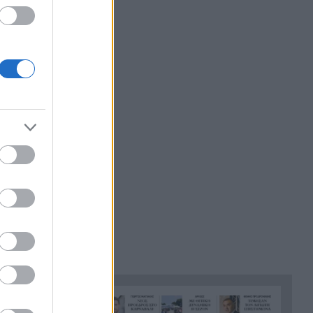
να κάνει jet ski
ς το ίδιο
Πέθανε ο θρυλικός Γιώργος
22:00
Μαρσέλος
Δυτική Αττική: Για 5η νύχτα
21:48
συνεχίζεται η μάχη με τις
φλόγες, σε Λούμπα και Λάκκα
Καλογήρου, μόνο επίγειες
δυνάμεις, ΒΙΝΤΕΟ
«Βρέθηκε εντός καταψύκτη
21:36
σορός ανδρός, η οποία ανήκει
στον αποβιώσαντα 90χρονο»,
η ΕΛΑΣ για τη φρίκη στον
Μυστρά
Τα λιωμένα καλώδια της
21:24
μεγάλης καταστροφής, έτσι
ξεκίνησε η φωτιά σε Αττική
και Βοιωτία