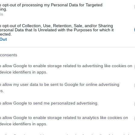
ταία έχουμε αντίστροφες παραχωρήσεις, από τον Δήμο προ
to opt-out of processing my Personal Data for Targeted
ing.
α – διαφορετική νοοτροπία. Σε όλα, δυστυχώς.
In
o opt-out of Collection, Use, Retention, Sale, and/or Sharing
ersonal Data that Is Unrelated with the Purposes for which it
lected.
Out
consents
o allow Google to enable storage related to advertising like cookies on
evice identifiers in apps.
o allow my user data to be sent to Google for online advertising
s.
to allow Google to send me personalized advertising.
o allow Google to enable storage related to analytics like cookies on
evice identifiers in apps.