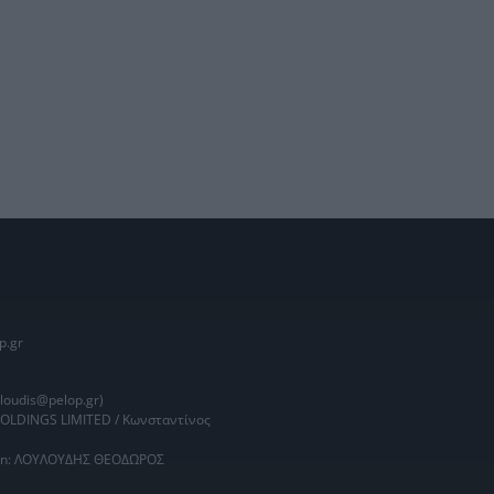
p.gr
oudis@pelop.gr)
HOLDINGS LIMITED / Κωνσταντίνος
main: ΛΟΥΛΟΥΔΗΣ ΘΕΟΔΩΡΟΣ