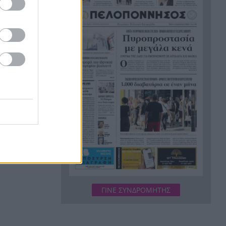
Σημαντική ενίσχυση για τον
21:12
Αίαντα ΑΣΑΑ
Κοριτσάκι τριών χρονών
21:00
παγιδεύτηκε σε παιδική
κουζίνα στις ΗΠΑ και πέθανε
Με τα αδέλφια Ανδρέα και
20:48
Κωνσταντίνο Μπιτσάκο η
Εθνική ανδρών στους
Μεσογειακούς
Πέταξε στα σκουπίδια δελτίο
20:36
που κέρδιζε ένα εκατομμύριο
στο ΛΟΤΤΟ, αλλά έψαξε και το
βρήκε!
H Εθνική Νέων Γυναικών
ΓΙΝΕ ΣΥΝΔΡΟΜΗΤΗΣ
20:23
καθάρισε την Πορτογαλία και
πέρασε στους «8» του
Παγκοσμίου