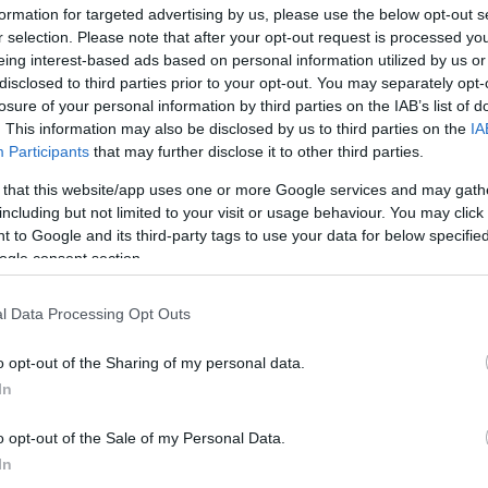
 δημοτικές παρατάξεις. Αυτά στην Αθήνα.
formation for targeted advertising by us, please use the below opt-out s
r selection. Please note that after your opt-out request is processed y
που η Λαϊκή Συσπείρωση τυγχάνει να είναι δημοτική αρχή;
eing interest-based ads based on personal information utilized by us or
η: οι –μόλις τρεις- δημοτικές παρατάξεις της αντιπολίτευ
disclosed to third parties prior to your opt-out. You may separately opt-
ναρξη της δημαρχιακής θητείας ο Δήμαρχος Πατρέων αρνε
losure of your personal information by third parties on the IAB’s list of
ς. Επανειλημμένα αιτήματα, ακόμα και για προσωρινή πα
. This information may also be disclosed by us to third parties on the
IA
Participants
that may further disclose it to other third parties.
σκουν… τοίχο.
 that this website/app uses one or more Google services and may gath
ει ζητήσει συγκεκριμένα το κτίριο των Παλαιών Δημοτικ
including but not limited to your visit or usage behaviour. You may click 
προοπτική χρήσης- και αντί απάντησης εισπράττει χλευασμ
 to Google and its third-party tags to use your data for below specifi
του, θα δώσουμε στο ιστορικό κτίσμα ζωή, προφανώς και θ
ogle consent section.
γραμμα αξιοποίησης. Κι όμως όχι, η Λαϊκή Συσπείρωση δεν
ετείται, ευεργετείται και απολαμβάνει προνομίων, στην π
l Data Processing Opt Outs
α υποχρεούται. Στην ίδια χώρα βρισκόμαστε, το ίδιο αυτοδ
νοοτροπία διοικούμαστε.
o opt-out of the Sharing of my personal data.
In
αρόζα στην Αθήνα αποτελεί ένα από τα πρώτα δημόσια οικο
πρωτεύουσα μεταφέρθηκε εκεί από το Ναύπλιο. Εκεί στεγάσ
o opt-out of the Sale of my Personal Data.
 ενώ αργότερα στον ίδιο χώρο λειτούργησε το Πρωτοδικεί
In
σφατα παραχωρήθηκε στον Δήμο Αθηναίων από το Υπουργεί