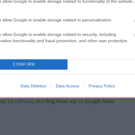
o allow Google to enable storage related to functionality of the website
o allow Google to enable storage related to personalization.
 pelop.gr σε ανοιχτή γραμμή με τον Πολίτη
o allow Google to enable storage related to security, including
λε παράπονα, καταγγελίες ή ιδέες για τη γειτονιά σου.
cation functionality and fraud prevention, and other user protection.
CONFIRM
er
Data Deletion
Data Access
Privacy Policy
λες τις
ειδήσεις
στο Bing News και το Google News