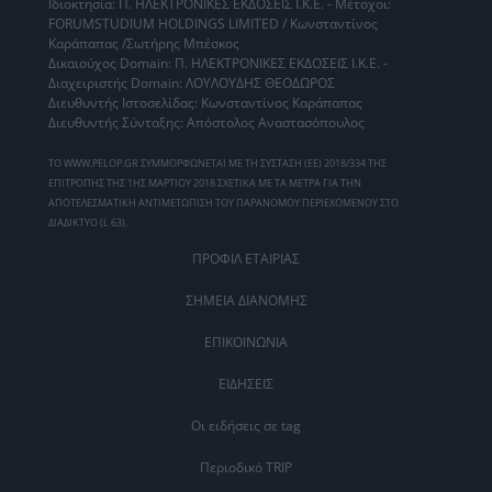
Ιδιοκτησία: Π. ΗΛΕΚΤΡΟΝΙΚΕΣ ΕΚΔΟΣΕΙΣ Ι.Κ.Ε. - Μέτοχοι:
FORUMSTUDIUM HOLDINGS LIMITED / Κωνσταντίνος
Καράπαπας /Σωτήρης Μπέσκος
Δικαιούχος Domain: Π. ΗΛΕΚΤΡΟΝΙΚΕΣ ΕΚΔΟΣΕΙΣ Ι.Κ.Ε. -
Διαχειριστής Domain: ΛΟΥΛΟΥΔΗΣ ΘΕΟΔΩΡΟΣ
Διευθυντής Ιστοσελίδας: Κωνσταντίνος Καράπαπας
Διευθυντής Σύνταξης: Απόστολος Αναστασόπουλος
ΤΟ WWW.PELOP.GR ΣΥΜΜΟΡΦΩΝΕΤΑΙ ΜΕ ΤΗ ΣΥΣΤΑΣΗ (ΕΕ) 2018/334 ΤΗΣ
ΕΠΙΤΡΟΠΗΣ ΤΗΣ 1ΗΣ ΜΑΡΤΙΟΥ 2018 ΣΧΕΤΙΚΑ ΜΕ ΤΑ ΜΕΤΡΑ ΓΙΑ ΤΗΝ
ΑΠΟΤΕΛΕΣΜΑΤΙΚΗ ΑΝΤΙΜΕΤΩΠΙΣΗ ΤΟΥ ΠΑΡΑΝΟΜΟΥ ΠΕΡΙΕΧΟΜΕΝΟΥ ΣΤΟ
ΔΙΑΔΙΚΤΥΟ (L 63).
ΠΡΟΦΙΛ ΕΤΑΙΡΙΑΣ
ΣΗΜΕΙΑ ΔΙΑΝΟΜΗΣ
ΕΠΙΚΟΙΝΩΝΙΑ
ΕΙΔΗΣΕΙΣ
Οι ειδήσεις σε tag
Περιοδικό TRIP