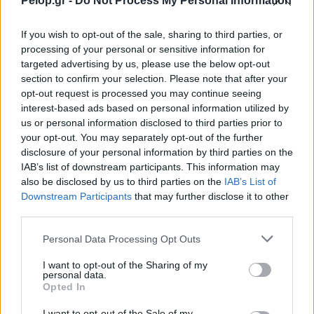
Pelop.gr -
Do Not Process My Personal Information
If you wish to opt-out of the sale, sharing to third parties, or
processing of your personal or sensitive information for
targeted advertising by us, please use the below opt-out
Η Meta παραδέχεται παραβίαση από AI μοντέλο της
section to confirm your selection. Please note that after your
opt-out request is processed you may continue seeing
interest-based ads based on personal information utilized by
us or personal information disclosed to third parties prior to
your opt-out. You may separately opt-out of the further
disclosure of your personal information by third parties on the
IAB’s list of downstream participants. This information may
also be disclosed by us to third parties on the
IAB’s List of
Downstream Participants
that may further disclose it to other
third parties.
Please note that this website/app uses one or more Google
Personal Data Processing Opt Outs
services and may gather and store information including but
not limited to your visit or usage behaviour. You may click to
I want to opt-out of the Sharing of my
personal data.
grant or deny consent to Google and its third-party tags to
Opted In
use your data for below specified purposes in below Google
consent section.
I want to opt-out of the Sale of my