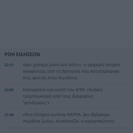
ΡΟΗ ΕΙΔΗΣΕΩΝ
«Δεν χάσαμε μόνο ένα σπίτι», η τρομερή ιστορία
22:12
οικογένειας από τη Βρετανία που καταστράφηκε
στις φωτιές στην Αιγιάλεια
Καταγγελία ερευνητή του ΑΠΘ: «Χυδαίο
22:00
τραμπουκισμό από τους διάφορους
“φιλόζωους”»
«Ένα τέταρτο γινόταν ΚΑΡΠΑ. Δεν βρίσκαμε
21:48
σημάδια ζωής», συγκλονίζει ο ναυαγοσώστης
για τον πνιγμό στα Μάλια