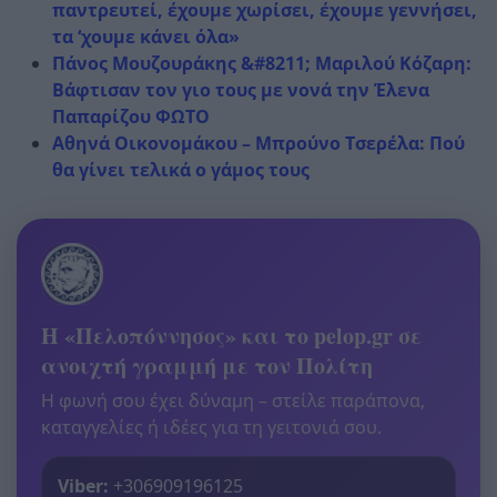
παντρευτεί, έχουμε χωρίσει, έχουμε γεννήσει,
τα ‘χουμε κάνει όλα»
Πάνος Μουζουράκης &#8211; Μαριλού Κόζαρη:
Βάφτισαν τον γιο τους με νονά την Έλενα
Παπαρίζου ΦΩΤΟ
Αθηνά Οικονομάκου – Μπρούνο Τσερέλα: Πού
θα γίνει τελικά ο γάμος τους
Η «Πελοπόννησος» και το pelop.gr σε
ανοιχτή γραμμή με τον Πολίτη
Η φωνή σου έχει δύναμη – στείλε παράπονα,
καταγγελίες ή ιδέες για τη γειτονιά σου.
Viber:
+306909196125