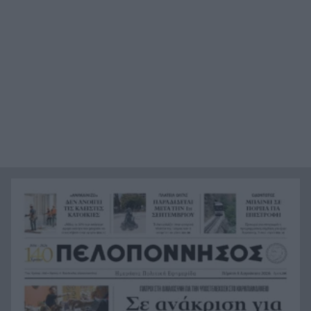
Κόκκινα τα 118 κτίρια στις 325 αυτοψίες των
20:12
πληγεισών περιοχών από τις καταστροφικές
πυρκαγιές
Η ανακοίνωση της ΕΑΠ για Βασιλάκο και
20:00
Μαμάση
Γιατί οδηγήθηκαν στη φυλακή οι οι δύο Ινδοί,
19:48
που κατηγορούνται για τη δολοφονία του
58χρονου ψυχολόγου στο Ναύπλιο, ΒΙΝΤΕΟ
Το Ιράν στέλνει μήνυμα στον Κόλπο: «Φρενάρετε
19:36
τον Τραμπ ή θα πληγούν κρίσιμες υποδομές»
«Ευγενικός, ακέραιος και ανιδιοτελής
19:24
άνθρωπος», η ανακοίνωση της οικογένειας της
38χρονης Βρετανίδας Ελίζαμπεθ Ρος
Φρίκη στη Βραζιλία σκότωσαν 15χρονο
19:12
ποδοσφαιριστή σε αγώνα ερασιτεχνικού
ποδοσφαίρου, ΒΙΝΤΕΟ