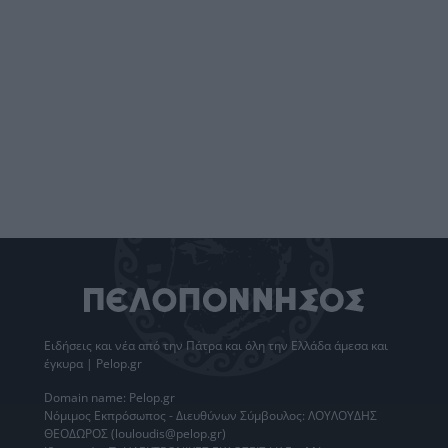
Ειδήσεις
και νέα από την
Πάτρα
και όλη την Ελλάδα άμεσα και
έγκυρα | Pelop.gr
Domain name: Pelop.gr
Νόμιμος Εκπρόσωπος - Διευθύνων Σύμβουλος: ΛΟΥΛΟΥΔΗΣ
ΘΕΟΔΩΡΟΣ (louloudis@pelop.gr)