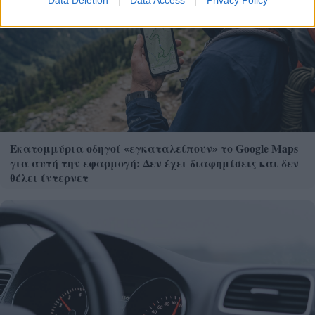
Data Deletion
Data Access
Privacy Policy
Εκατομμύρια οδηγοί «εγκαταλείπουν» το Google Maps
για αυτή την εφαρμογή: Δεν έχει διαφημίσεις και δεν
θέλει ίντερνετ