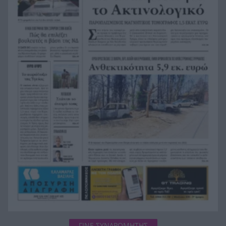
Της δώρισε το ήπαρ του και της έσωσε τη ζωή –
19:07
20 χρόνια μετά παντρεύεται τον αδελφό του
Πώς να βρω κάποιον από φωτογραφία: 5
19:02
Μέθοδοι που Λειτουργούν
Σε 24 ώρες 44 πυρκαγιές, οι 8 εξακολουθούν να
19:00
απασχολούν τις πυροσβεστικές δυνάμεις
Άνδρας έδειχνε τα γεννητικά του όργανα σε
18:55
παιδιά που έπαιζαν σε πλατεία στον Άβαντα
Αλεξανδρούπολης
Άντονι Φάουτσι: Επιτροπή της Γερουσίας τον
18:47
παραπέμπει για περιφρόνηση του Κογκρέσου –
Σιώπησε σε πάνω από 100 ερωτήσεις
ΓΙΝΕ ΣΥΝΔΡΟΜΗΤΗΣ