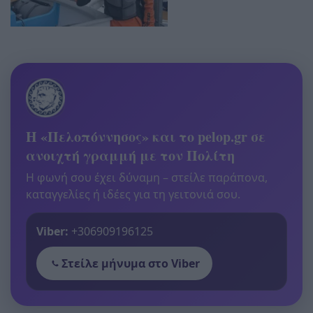
Η «Πελοπόννησος» και το pelop.gr σε
ανοιχτή γραμμή με τον Πολίτη
Η φωνή σου έχει δύναμη – στείλε παράπονα,
καταγγελίες ή ιδέες για τη γειτονιά σου.
Viber:
+306909196125
Στείλε μήνυμα στο Viber