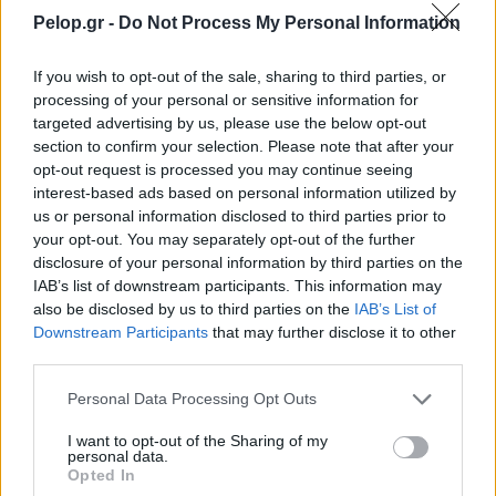
Pelop.gr -
Do Not Process My Personal Information
If you wish to opt-out of the sale, sharing to third parties, or
processing of your personal or sensitive information for
targeted advertising by us, please use the below opt-out
section to confirm your selection. Please note that after your
opt-out request is processed you may continue seeing
interest-based ads based on personal information utilized by
us or personal information disclosed to third parties prior to
your opt-out. You may separately opt-out of the further
disclosure of your personal information by third parties on the
IAB’s list of downstream participants. This information may
Η λειτουργία του Apple Watch που λίγοι γνωρίζουν και
also be disclosed by us to third parties on the
IAB’s List of
ίσως σώσει ζωές
Downstream Participants
that may further disclose it to other
third parties.
Please note that this website/app uses one or more Google
Personal Data Processing Opt Outs
services and may gather and store information including but
not limited to your visit or usage behaviour. You may click to
I want to opt-out of the Sharing of my
personal data.
grant or deny consent to Google and its third-party tags to
Opted In
use your data for below specified purposes in below Google