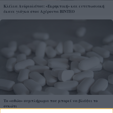
Κλέλια Ανδριολάτου: «Εκρηκτική» και εντυπωσιακή
έκανε γιόγκα στον Αχέροντα ΒΙΝΤΕΟ
Το «αθώο» συμπλήρωμα που μπορεί να βλάψει το
συκώτι