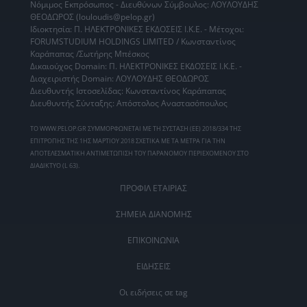
Νόμιμος Εκπρόσωπος - Διευθύνων Σύμβουλος: ΛΟΥΛΟΥΔΗΣ
ΘΕΟΔΩΡΟΣ (louloudis@pelop.gr)
Ιδιοκτησία: Π. ΗΛΕΚΤΡΟΝΙΚΕΣ ΕΚΔΟΣΕΙΣ Ι.Κ.Ε. - Μέτοχοι:
FORUMSTUDIUM HOLDINGS LIMITED / Κωνσταντίνος
Καράπαπας /Σωτήρης Μπέσκος
Δικαιούχος Domain: Π. ΗΛΕΚΤΡΟΝΙΚΕΣ ΕΚΔΟΣΕΙΣ Ι.Κ.Ε. -
Διαχειριστής Domain: ΛΟΥΛΟΥΔΗΣ ΘΕΟΔΩΡΟΣ
Διευθυντής Ιστοσελίδας: Κωνσταντίνος Καράπαπας
Διευθυντής Σύνταξης: Απόστολος Αναστασόπουλος
ΤΟ WWW.PELOP.GR ΣΥΜΜΟΡΦΩΝΕΤΑΙ ΜΕ ΤΗ ΣΥΣΤΑΣΗ (ΕΕ) 2018/334 ΤΗΣ
ΕΠΙΤΡΟΠΗΣ ΤΗΣ 1ΗΣ ΜΑΡΤΙΟΥ 2018 ΣΧΕΤΙΚΑ ΜΕ ΤΑ ΜΕΤΡΑ ΓΙΑ ΤΗΝ
ΑΠΟΤΕΛΕΣΜΑΤΙΚΗ ΑΝΤΙΜΕΤΩΠΙΣΗ ΤΟΥ ΠΑΡΑΝΟΜΟΥ ΠΕΡΙΕΧΟΜΕΝΟΥ ΣΤΟ
ΔΙΑΔΙΚΤΥΟ (L 63).
ΠΡΟΦΙΛ ΕΤΑΙΡΙΑΣ
ΣΗΜΕΙΑ ΔΙΑΝΟΜΗΣ
ΕΠΙΚΟΙΝΩΝΙΑ
ΕΙΔΗΣΕΙΣ
Οι ειδήσεις σε tag