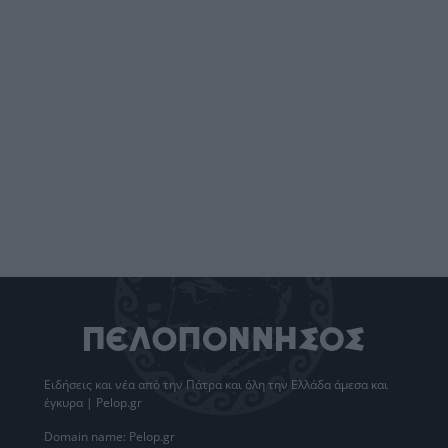
Ειδήσεις
και νέα από την
Πάτρα
και όλη την Ελλάδα άμεσα και
έγκυρα | Pelop.gr
Domain name: Pelop.gr