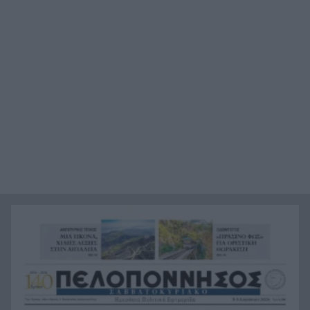
ηθοποιού
Τραμπ: «Κρατάμε χαμηλούς τόνους για το Ιράν»
20:50
Πάτρα: Έσβησαν οι πυρκαγιές σε Χάραδρο και
20:40
Ρηγανοκαμπο
Δελφίνια “χορεύουν” στα Τριζόνια Βιντεο
20:30
Υψηλός ο κίνδυνος πυρκαγιάς για τη Δευτέρα 10
20:20
Αυγούστου-Η ανακοίνωση της Περιφέρειας
Στο τελικό στάδιο η συμφωνία Ιραν-Ομαν, τι θα
20:10
γίνει με τα στενά του Ορμούζ
Δήμος Αιγιαλείας: Συνάντηση στο Υπουργείο
20:00
Κλιματικής Κρίσης για την αποκατάσταση των
πληγεισών περιοχών
Αποκαλύψεις του Δ. Γιαννακόπουλου για
19:50
Ολυμπιακό, Μαρινάκη, Αγγελόπουλους και …
εμφράγματα