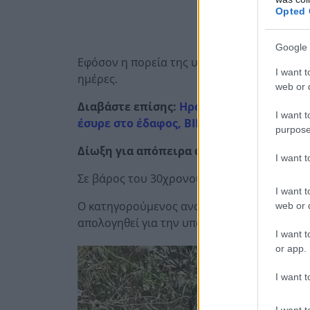
Opted 
Google 
Εφόσον η πορεία της υγείας της εξελιχθεί ο
I want t
ημέρες.
web or d
Διαβάστε επίσης:
Ηράκλειο: Βάναυση επ
I want t
έσυρε στο έδαφος, ΒΙΝΤΕΟ
purpose
Δίωξη για απόπειρα ανθρωποκτονίας στ
I want 
Σε βάρος του 30χρονου συζύγου της έχει ή
I want t
Ο κατηγορούμενος αναμένεται να οδηγηθεί 
web or d
απολογηθεί για την υπόθεση.
I want t
or app.
I want t
I want t