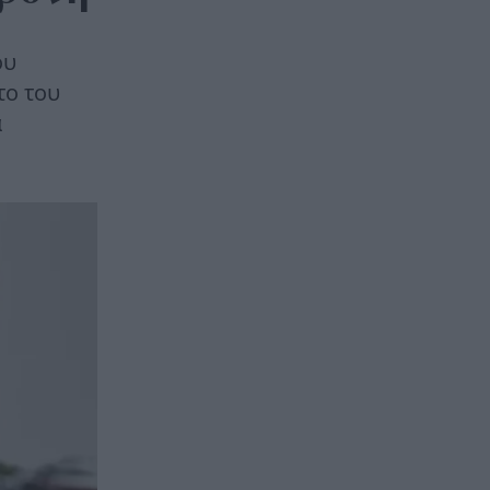
ου
το του
α