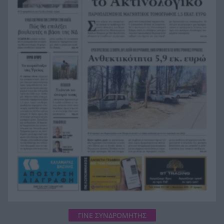
Κόκκινα τα 118 κτίρια στις 325 αυτοψίες των
20:12
πληγεισών περιοχών από τις καταστροφικές
πυρκαγιές
Η ανακοίνωση της ΕΑΠ για Βασιλάκο και
20:00
Μαμάση
Γιατί οδηγήθηκαν στη φυλακή οι οι δύο Ινδοί,
19:48
που κατηγορούνται για τη δολοφονία του
58χρονου ψυχολόγου στο Ναύπλιο, ΒΙΝΤΕΟ
ΓΙΝΕ ΣΥΝΔΡΟΜΗΤΗΣ