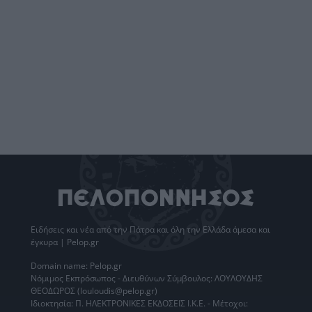
Ειδήσεις
και νέα από την
Πάτρα
και όλη την Ελλάδα άμεσα και
έγκυρα | Pelop.gr
Domain name: Pelop.gr
Νόμιμος Εκπρόσωπος - Διευθύνων Σύμβουλος: ΛΟΥΛΟΥΔΗΣ
ΘΕΟΔΩΡΟΣ (louloudis@pelop.gr)
Ιδιοκτησία: Π. ΗΛΕΚΤΡΟΝΙΚΕΣ ΕΚΔΟΣΕΙΣ Ι.Κ.Ε. - Μέτοχοι: