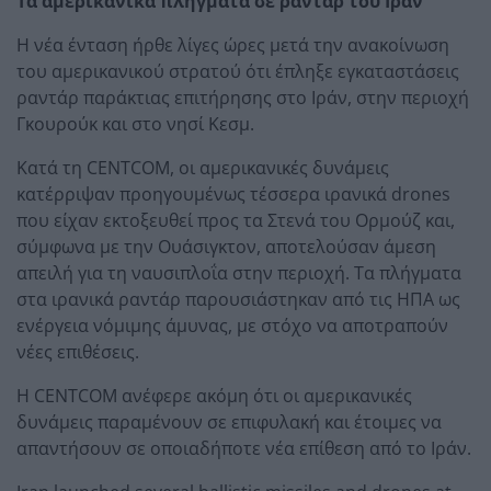
Τα αμερικανικά πλήγματα σε ραντάρ του Ιράν
Η νέα ένταση ήρθε λίγες ώρες μετά την ανακοίνωση
του αμερικανικού στρατού ότι έπληξε εγκαταστάσεις
ραντάρ παράκτιας επιτήρησης στο Ιράν, στην περιοχή
Γκουρούκ και στο νησί Κεσμ.
Κατά τη CENTCOM, οι αμερικανικές δυνάμεις
κατέρριψαν προηγουμένως τέσσερα ιρανικά drones
που είχαν εκτοξευθεί προς τα Στενά του Ορμούζ και,
σύμφωνα με την Ουάσιγκτον, αποτελούσαν άμεση
απειλή για τη ναυσιπλοΐα στην περιοχή. Τα πλήγματα
στα ιρανικά ραντάρ παρουσιάστηκαν από τις ΗΠΑ ως
ενέργεια νόμιμης άμυνας, με στόχο να αποτραπούν
νέες επιθέσεις.
Η CENTCOM ανέφερε ακόμη ότι οι αμερικανικές
δυνάμεις παραμένουν σε επιφυλακή και έτοιμες να
απαντήσουν σε οποιαδήποτε νέα επίθεση από το Ιράν.