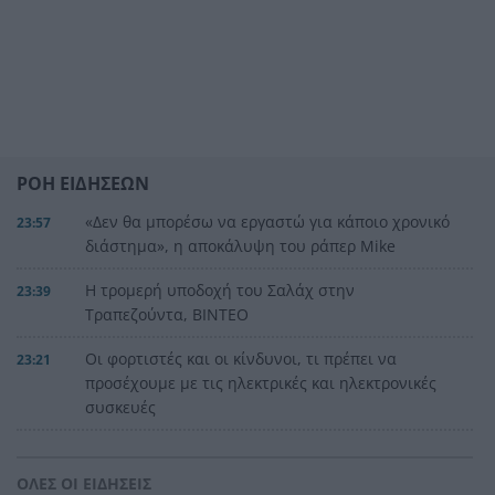
ΡΟΗ ΕΙΔΗΣΕΩΝ
«Δεν θα μπορέσω να εργαστώ για κάποιο χρονικό
23:57
διάστημα», η αποκάλυψη του ράπερ Mike
Η τρομερή υποδοχή του Σαλάχ στην
23:39
Τραπεζούντα, ΒΙΝΤΕΟ
Οι φορτιστές και οι κίνδυνοι, τι πρέπει να
23:21
προσέχουμε με τις ηλεκτρικές και ηλεκτρονικές
συσκευές
Στην Αθήνα η 46χρονη που κατηγορείται για
23:02
συμμετοχή στην τραγωδία της Marfin
ΟΛΕΣ ΟΙ ΕΙΔΗΣΕΙΣ