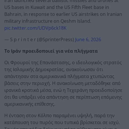
Iran launched several ballistic missiles and drones at
US bases in Kuwait and the US Fifth Fleet base in
Bahrain, in response to earlier US airstrikes on Iranian
military infrastructure on Qeshm Island.
pic.twitter.com/UDVp6ck18K
— S p r i n t e r (@SprinterPress)
June 6, 2026
Το Ιράν προειδοποιεί για νέα πλήγματα
Οι Φρουροί της Επανάστασης, ο ιδεολογικός στρατός
της Ισλαμικής Δημοκρατίας, ανακοίνωσαν ότι
απάντησαν στα αμερικανικά πλήγματα χτυπώντας
βάσεις στην περιοχή. Η ανακοίνωση μεταδόθηκε από
ιρανικά κρατικά μέσα, ενώ η Τεχεράνη προειδοποίησε
ότι θα υπάρξει νέα απάντηση σε περίπτωση επόμενης
αμερικανικής επίθεσης.
Η ένταση στον Κόλπο παραμένει υψηλή, παρά την
κατάπαυση του πυρός που τυπικά βρίσκεται σε ισχύ.