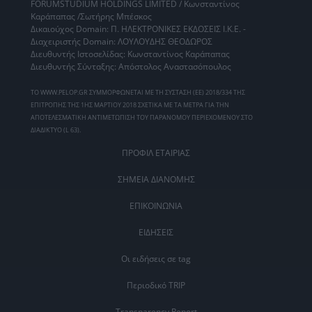
FORUMSTUDIUM HOLDINGS LIMITED / Κωνσταντίνος
Καράπαπας /Σωτήρης Μπέσκος
Δικαιούχος Domain: Π. ΗΛΕΚΤΡΟΝΙΚΕΣ ΕΚΔΟΣΕΙΣ Ι.Κ.Ε. -
Διαχειριστής Domain: ΛΟΥΛΟΥΔΗΣ ΘΕΟΔΩΡΟΣ
Διευθυντής Ιστοσελίδας: Κωνσταντίνος Καράπαπας
Διευθυντής Σύνταξης: Απόστολος Αναστασόπουλος
ΤΟ WWW.PELOP.GR ΣΥΜΜΟΡΦΩΝΕΤΑΙ ΜΕ ΤΗ ΣΥΣΤΑΣΗ (ΕΕ) 2018/334 ΤΗΣ
ΕΠΙΤΡΟΠΗΣ ΤΗΣ 1ΗΣ ΜΑΡΤΙΟΥ 2018 ΣΧΕΤΙΚΑ ΜΕ ΤΑ ΜΕΤΡΑ ΓΙΑ ΤΗΝ
ΑΠΟΤΕΛΕΣΜΑΤΙΚΗ ΑΝΤΙΜΕΤΩΠΙΣΗ ΤΟΥ ΠΑΡΑΝΟΜΟΥ ΠΕΡΙΕΧΟΜΕΝΟΥ ΣΤΟ
ΔΙΑΔΙΚΤΥΟ (L 63).
ΠΡΟΦΙΛ ΕΤΑΙΡΙΑΣ
ΣΗΜΕΙΑ ΔΙΑΝΟΜΗΣ
ΕΠΙΚΟΙΝΩΝΙΑ
ΕΙΔΗΣΕΙΣ
Οι ειδήσεις σε tag
Περιοδικό TRIP
Transparency Report