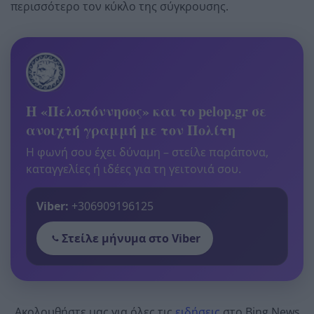
περισσότερο τον κύκλο της σύγκρουσης.
Η «Πελοπόννησος» και το pelop.gr σε
ανοιχτή γραμμή με τον Πολίτη
Η φωνή σου έχει δύναμη – στείλε παράπονα,
καταγγελίες ή ιδέες για τη γειτονιά σου.
Viber:
+306909196125
Στείλε μήνυμα στο Viber
Ακολουθήστε μας για όλες τις
ειδήσεις
στο Bing News