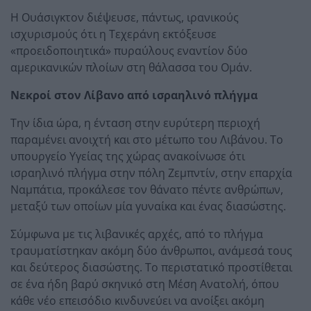
Η Ουάσιγκτον διέψευσε, πάντως, ιρανικούς
ισχυρισμούς ότι η Τεχεράνη εκτόξευσε
«προειδοποιητικά» πυραύλους εναντίον δύο
αμερικανικών πλοίων στη θάλασσα του Ομάν.
Νεκροί στον Λίβανο από ισραηλινό πλήγμα
Την ίδια ώρα, η ένταση στην ευρύτερη περιοχή
παραμένει ανοιχτή και στο μέτωπο του Λιβάνου. Το
υπουργείο Υγείας της χώρας ανακοίνωσε ότι
ισραηλινό πλήγμα στην πόλη Ζεμπντίν, στην επαρχία
Ναμπάτια, προκάλεσε τον θάνατο πέντε ανθρώπων,
μεταξύ των οποίων μία γυναίκα και ένας διασώστης.
Σύμφωνα με τις λιβανικές αρχές, από το πλήγμα
τραυματίστηκαν ακόμη δύο άνθρωποι, ανάμεσά τους
και δεύτερος διασώστης. Το περιστατικό προστίθεται
σε ένα ήδη βαρύ σκηνικό στη Μέση Ανατολή, όπου
κάθε νέο επεισόδιο κινδυνεύει να ανοίξει ακόμη