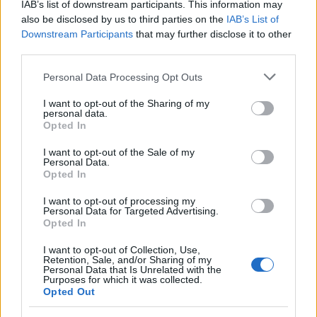
IAB’s list of downstream participants. This information may
also be disclosed by us to third parties on the
IAB’s List of
Downstream Participants
that may further disclose it to other
third parties.
Please note that this website/app uses one or more Google
Personal Data Processing Opt Outs
services and may gather and store information including but
not limited to your visit or usage behaviour. You may click to
I want to opt-out of the Sharing of my
personal data.
grant or deny consent to Google and its third-party tags to
Opted In
use your data for below specified purposes in below Google
consent section.
I want to opt-out of the Sale of my
Personal Data.
Opted In
I want to opt-out of processing my
Personal Data for Targeted Advertising.
Opted In
Με λαμπρότητα ο εορτασμός της Μεταμορφώσεως του
I want to opt-out of Collection, Use,
Retention, Sale, and/or Sharing of my
Σωτήρος στην Οβρυά ΦΩΤΟ
Personal Data that Is Unrelated with the
Purposes for which it was collected.
Opted Out