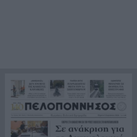
Ο καύσωνας λιώνει τους Σλοβάκους, ρεκόρ με
21:36
42,2 βαθμούς Κελσίου
Άρτα: Συνελήφθησαν ο διευθυντής κι ο τεχνικός
21:24
ασφαλείας του ΔΕΔΔΗΕ
Τραγικό περιστατικό, τράκαρε με αγριογούρουνο
21:12
στη Β. Εύβοια και έχασε τη ζωή του
Αλλάζουν τα πάντα στη Δανία λόγω της
21:00
τεχνικής νοημοσύνης, οι μαθητές θα
παρουσιάσουν προφορικά τις εργασίες τους
Το τελευταίο «αντίο» στην τελετή αποτέφρωσης
20:36
του συντονιστή που σκοτώθηκε μετά τη
σύγκρουση ελικοπτέρων στην Ψάθα, ΦΩΤΟ
Στιγμές αγωνίας και θρίλερ στο Αίγιο: Οδηγός
20:24
λεωφορείου έχασε τις αισθήσεις του και τη ζωή
του! ΦΩΤΟ