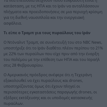
Τα νέα επεισόδια δείχνουν πόσο εύθραυστη είναι η
κατάσταση, με τις ΗΠΑ και το Ιράν να ανταλλάσσουν
πλήγματα και προειδοποιήσεις σε μια περιοχή κρίσιμη
για τη διεθνή ναυσιπλοΐα και την ενεργειακή
ασφάλεια.
Τι είπε ο Τραμπ για τους πυραύλους του Ιράν
Ο Ντόναλντ Τραμπ, σε συνέντευξή του στο NBC News,
υποστήριξε ότι το Ιράν διαθέτει πλέον περίπου το 21%
με 22% των πυραύλων που είχε πριν από την έναρξη
του πολέμου με την επίθεση των ΗΠΑ και του Ισραήλ
στις 28 Φεβρουαρίου.
Ο Αμερικανός πρόεδρος ανέφερε ότι η Τεχεράνη
εξακολουθεί να έχει πυραύλους και drones,
υποστηρίζοντας όμως ότι έχουν πληγεί οι
περισσότερες εγκαταστάσεις παραγωγής drones, οι
εξέδρες εκτόξευσης και οι υποδομές κατασκευής
πυραύλων.