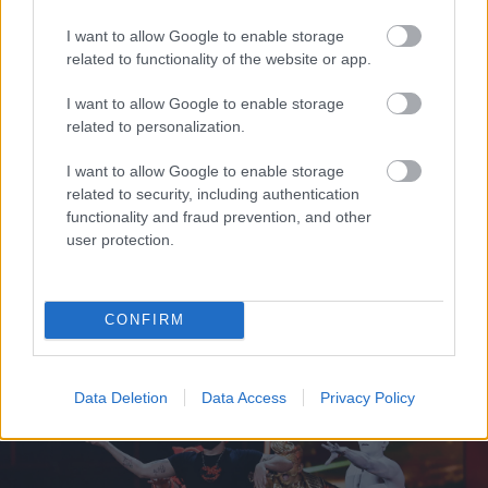
I want to allow Google to enable storage
related to functionality of the website or app.
I want to allow Google to enable storage
related to personalization.
I want to allow Google to enable storage
related to security, including authentication
functionality and fraud prevention, and other
user protection.
CONFIRM
Δέκα χρόνια προόδου με ένα μοντέλο ΑΙ – η ανακάλυψη
της Google DeepMind
Data Deletion
Data Access
Privacy Policy