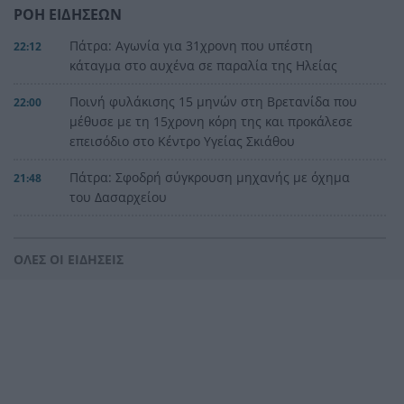
ΡΟΗ ΕΙΔΗΣΕΩΝ
Πάτρα: Αγωνία για 31χρονη που υπέστη
22:12
κάταγμα στο αυχένα σε παραλία της Ηλείας
Ποινή φυλάκισης 15 μηνών στη Βρετανίδα που
22:00
μέθυσε με τη 15χρονη κόρη της και προκάλεσε
επεισόδιο στο Κέντρο Υγείας Σκιάθου
Πάτρα: Σφοδρή σύγκρουση μηχανής με όχημα
21:48
του Δασαρχείου
«Πιστεύαμε ότι δεν θα βγούμε ζωντανοί από το
21:36
αεροπλάνο. Ένα κομμάτι του προσώπου του
ΟΛΕΣ ΟΙ ΕΙΔΗΣΕΙΣ
ήταν σαν πλαστελίνη»
Τραμπ: Δεν σταματά στο «μπλόκο» του
21:24
Ανωτάτου Δικαστηρίου, θέλει να απολύσει ξανά
την κυβερνήτρια της Fed Λίζα Κουκ
Η μεγάλη ιστορία του παπαγάλου που κλάπηκε
21:12