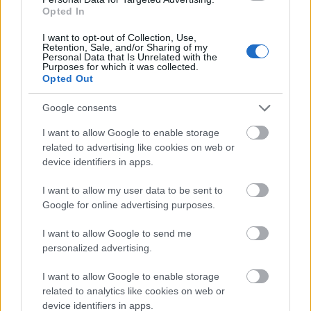
Opted In
Ελένη Βουλγαράκη: Ξεσπά μετά τις φήμες χωρισμού
I want to opt-out of Collection, Use,
με τον Φώτη Ιωαννίδη
Retention, Sale, and/or Sharing of my
Personal Data that Is Unrelated with the
Purposes for which it was collected.
Opted Out
Google consents
I want to allow Google to enable storage
related to advertising like cookies on web or
device identifiers in apps.
I want to allow my user data to be sent to
Google for online advertising purposes.
I want to allow Google to send me
personalized advertising.
I want to allow Google to enable storage
Τι σημαίνουν οι καφέ άκρες στα φυτά – Το λάθος με το
related to analytics like cookies on web or
πότισμα
device identifiers in apps.