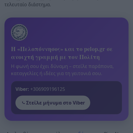
τελευταίο διάστημα.
Η «Πελοπόννησος» και το pelop.gr σε
ανοιχτή γραμμή με τον Πολίτη
Η φωνή σου έχει δύναμη – στείλε παράπονα,
καταγγελίες ή ιδέες για τη γειτονιά σου.
Viber:
+306909196125
Στείλε μήνυμα στο Viber