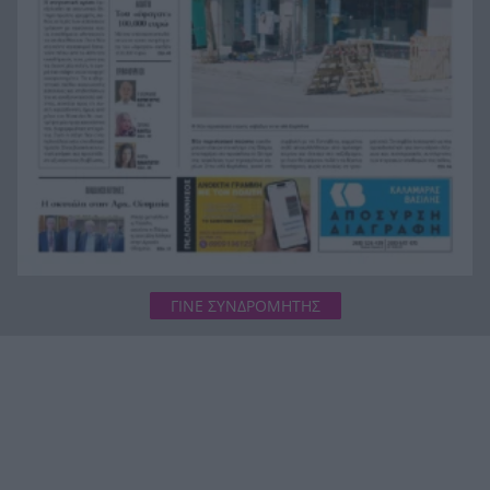
«Red Code» για Κρήτη, Χίο, Σάμο και Ικαρία, ο
18:45
μεγάλος κίνδυνος για την Αττική
Last Minute διακοπές: 5+1 έξυπνοι και
18:45
οικονομικοί προορισμοί που αντέχει η τσέπη
σου για τον Αύγουστο
ΓΙΝΕ ΣΥΝΔΡΟΜΗΤΗΣ