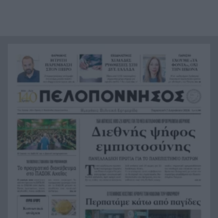
«Δεν υπάρχει κανένας λόγος να φοβόμαστε ή να
19:48
αποφεύγουμε τη θάλασσα», η Μαρίνα Βερνίκου
με λαγοκέφαλο στο χέρι
Καιρός: Έρχονται 39άρια, εξασθενούν οι άνεμοι,
19:36
ανεβαίνει η θερμοκρασία
Από το +12 ήττα της Εθνικής στην παράταση
19:24
από την Ισπανία
«Ένα αόρατο χέρι δεν θέλει τη διαλεύκανση»,
19:12
σφοδρή αντίδραση από το ΠΑΣΟΚ κατά της
κυβέρνησης μετά την απόφαση του Αρείου
Πάγου για τις υποκλοπές
Η CIA ξαναστρέφεται στην Κούβα: Η μυστική
19:07
ομάδα του Τραμπ και το μήνυμα «ο χρόνος
τελειώνει»
Το επόμενο βήμα στην καριέρα του πατρινού
19:00
προπονητή Γιώργου Ντούβα