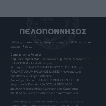
Ειδήσεις
και νέα από την
Πάτρα
και όλη την Ελλάδα άμεσα και
έγκυρα | Pelop.gr
Domain name: Pelop.gr
Νόμιμος Εκπρόσωπος - Διευθύνων Σύμβουλος: ΛΟΥΛΟΥΔΗΣ
ΘΕΟΔΩΡΟΣ (louloudis@pelop.gr)
Ιδιοκτησία: Π. ΗΛΕΚΤΡΟΝΙΚΕΣ ΕΚΔΟΣΕΙΣ Ι.Κ.Ε. - Μέτοχοι:
FORUMSTUDIUM HOLDINGS LIMITED / Κωνσταντίνος
Καράπαπας /Σωτήρης Μπέσκος
Δικαιούχος Domain: Π. ΗΛΕΚΤΡΟΝΙΚΕΣ ΕΚΔΟΣΕΙΣ Ι.Κ.Ε. -
Διαχειριστής Domain: ΛΟΥΛΟΥΔΗΣ ΘΕΟΔΩΡΟΣ
Διευθυντής Ιστοσελίδας: Κωνσταντίνος Καράπαπας
Διευθυντής Σύνταξης: Απόστολος Αναστασόπουλος
ΤΟ WWW.PELOP.GR ΣΥΜΜΟΡΦΩΝΕΤΑΙ ΜΕ ΤΗ ΣΥΣΤΑΣΗ (ΕΕ) 2018/334 ΤΗΣ
ΕΠΙΤΡΟΠΗΣ ΤΗΣ 1ΗΣ ΜΑΡΤΙΟΥ 2018 ΣΧΕΤΙΚΑ ΜΕ ΤΑ ΜΕΤΡΑ ΓΙΑ ΤΗΝ