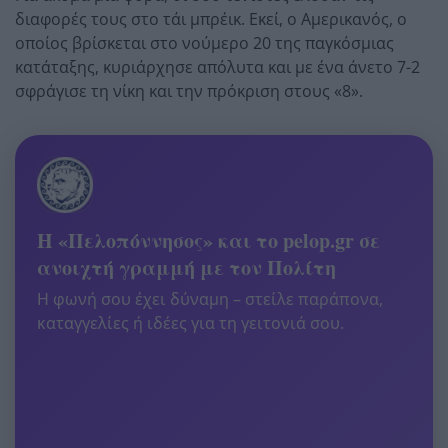
διαφορές τους στο τάι μπρέικ. Εκεί, ο Αμερικανός, ο
οποίος βρίσκεται στο νούμερο 20 της παγκόσμιας
κατάταξης, κυριάρχησε απόλυτα και με ένα άνετο 7-2
σφράγισε τη νίκη και την πρόκριση στους «8».
Η «Πελοπόννησος» και το pelop.gr σε
ανοιχτή γραμμή με τον Πολίτη
Η φωνή σου έχει δύναμη – στείλε παράπονα,
καταγγελίες ή ιδέες για τη γειτονιά σου.