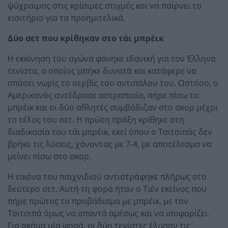
ψύχραιμος στις κρίσιμες στιγμές και να παίρνει το
εισιτήριο για τα προημιτελικά.
Δύο σετ που κρίθηκαν στο τάι μπρέικ
Η εκκίνηση του αγώνα φάνηκε ιδανική για τον Έλληνα
τενίστα, ο οποίος μπήκε δυνατά και κατάφερε να
σπάσει νωρίς το σερβίς του αντιπάλου του. Ωστόσο, ο
Αμερικανός αντέδρασε αστραπιαία, πήρε πίσω το
μπρέικ και οι δύο αθλητές συμβάδιζαν στο σκορ μέχρι
το τέλος του σετ. Η πρώτη πράξη κρίθηκε στη
διαδικασία του τάι μπρέικ, εκεί όπου ο Τσιτσιπάς δεν
βρήκε τις λύσεις, χάνοντας με 7-4, με αποτέλεσμα να
μείνει πίσω στο σκορ.
Η εικόνα του παιχνιδιού αντιστράφηκε πλήρως στο
δεύτερο σετ. Αυτή τη φορά ήταν ο Τιέν εκείνος που
πήρε πρώτος το προβάδισμα με μπρέικ, με τον
Τσιτσιπά όμως να απαντά αμέσως και να ισοφαρίζει.
Για ακόμα μία φορά, οι δύο τενίστες έλυσαν τις