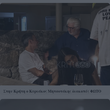
Στην Κρήτη ο Κυριάκος Μητσοτάκης διακοπές ΦΩΤΟ