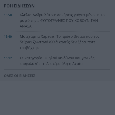
ΡΟΗ ΕΙΔΗΣΕΩΝ
Κλέλια Ανδριολάτου: Ασκήσεις γιόγκα μόνο με το
15:50
μαγιό της… ΦΩΤΟΓΡΑΦΙΕΣ ΠΟΥ ΚΟΒΟΥΝ ΤΗΝ
ΑΝΑΣΑ
Μοτζτάμπα Χαμενεΐ: Το πρώτο βίντεο που τον
15:40
δείχνει ζωντανό αλλά κανείς δεν ξέρει πότε
τραβήχτηκε
Σε κατηγορία υψηλού κινδύνου και γενικής
15:17
επιφυλακής τη Δευτέρα όλη η Αχαϊα
Γάζα: Επίδειξη δύναμης του Νετανιάχου
15:12
ΟΛΕΣ ΟΙ ΕΙΔΗΣΕΙΣ
απέναντι στον Τραμπ
Εγιναν «πρώτο θέμα» τα πλούσια και λαμπερά
15:04
μαλλιά του Τραμπ!
Η Ναταλία Γοροζίδου, μαθήτρια της Α΄ τάξης του
14:55
2ου ΓΕΛ Αμαλιάδας, 5η θέση στον κόσμο στο