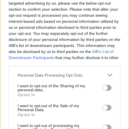
targeted advertising by us, please use the below opt-out
section to confirm your selection. Please note that after your
opt-out request is processed you may continue seeing
interest-based ads based on personal information utilized by
us or personal information disclosed to third parties prior to
your opt-out. You may separately opt-out of the further
disclosure of your personal information by third parties on the
Η λειτουργία του Apple Watch που λίγοι γνωρίζουν και
IAB’s list of downstream participants. This information may
ίσως σώσει ζωές
also be disclosed by us to third parties on the
IAB’s List of
Downstream Participants
that may further disclose it to other
third parties.
Please note that this website/app uses one or more Google
Personal Data Processing Opt Outs
services and may gather and store information including but
not limited to your visit or usage behaviour. You may click to
I want to opt-out of the Sharing of my
personal data.
grant or deny consent to Google and its third-party tags to
Opted In
use your data for below specified purposes in below Google
consent section.
I want to opt-out of the Sale of my
Personal Data.
Opted In
I want to opt-out of processing my