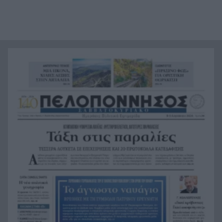
πινακίδες υπό την επήρεια αλκοόλ
Κυπριακό Εμμένει στη σκληρή γραμμή η Άγκυρα
13:32
– Φιντάν: «Ιδανική λύση η αναγνώριση δύο
κρατών» –
Πανσέληνος Αυγούστου 2026: Γιατί ονομάζεται
13:25
«Φεγγάρι του Οξύρρυγχου» – Πότε θα τη δούμε
Διακοπές: Τι συμβαίνει στο σώμα όταν δεν
13:17
κάνουμε ποτέ διάλειμμα
Το μελεκούνι της Ρόδου στο «μικροσκόπιο» της
13:09
διεθνούς επιστημονικής έρευνας
Παναγιωτόπουλος: Ζητά «φρένο» για τα αιολικά
13:00
του Πατραϊκού
Μαρινάκης: «Το δημογραφικό δεν μπορεί να
12:52
περιμένει» – Η μεγαλύτερη πρόκληση για την
Ελλάδα