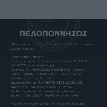
Ειδήσεις
και νέα από την
Πάτρα
και όλη την Ελλάδα άμεσα και
έγκυρα | Pelop.gr
Domain name: Pelop.gr
Νόμιμος Εκπρόσωπος - Διευθύνων Σύμβουλος: ΛΟΥΛΟΥΔΗΣ
ΘΕΟΔΩΡΟΣ (louloudis@pelop.gr)
Ιδιοκτησία: Π. ΗΛΕΚΤΡΟΝΙΚΕΣ ΕΚΔΟΣΕΙΣ Ι.Κ.Ε. - Μέτοχοι:
FORUMSTUDIUM HOLDINGS LIMITED / Κωνσταντίνος
Καράπαπας /Σωτήρης Μπέσκος
Δικαιούχος Domain: Π. ΗΛΕΚΤΡΟΝΙΚΕΣ ΕΚΔΟΣΕΙΣ Ι.Κ.Ε. -
Διαχειριστής Domain: ΛΟΥΛΟΥΔΗΣ ΘΕΟΔΩΡΟΣ
Διευθυντής Ιστοσελίδας: Κωνσταντίνος Καράπαπας
Διευθυντής Σύνταξης: Απόστολος Αναστασόπουλος
ΤΟ WWW.PELOP.GR ΣΥΜΜΟΡΦΩΝΕΤΑΙ ΜΕ ΤΗ ΣΥΣΤΑΣΗ (ΕΕ) 2018/334 ΤΗΣ