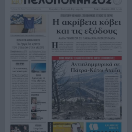
Ήττα-αποκλεισμός για την Εθνική Nέων
20:38
Γυναικών στο Ευρωπαϊκό
Δικαστικό μπλόκο στους δασμούς Τραμπ:
20:33
Επιστρέφονται 100 δισεκατομμύρια δολάρια σε
επιχειρήσεις
Αιγιάλεια: Ήρθαν από τη Βρετανία για μια νέα
20:25
ζωή και η πυρκαγιά τους άφησε στο δρόμο!
Φωτιά Αττικοβοιωτία: Όλα τα μέτρα στήριξης
20:13
για τους πυρόπληκτους – Τα ποσά των
επιδομάτων και η στεγαστική συνδρομή