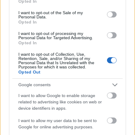
Opted In
Smart Dial
use your data for below specified purposes in below Google
consent section.
I want to opt-out of the Sale of my
Personal Data.
Opted In
I want to opt-out of processing my
Personal Data for Targeted Advertising.
Opted In
I want to opt-out of Collection, Use,
Retention, Sale, and/or Sharing of my
Personal Data that Is Unrelated with the
Purposes for which it was collected.
Opted Out
Google consents
I want to allow Google to enable storage
related to advertising like cookies on web or
device identifiers in apps.
I want to allow my user data to be sent to
Το 7ο Διεθνές Συνέδριο Αρχαία Ελίκη και Αιγιάλεια
Google for online advertising purposes.