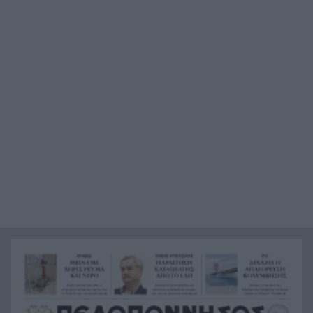
Η Σκόπελος στους κορυφαίους
21:45
κινηματογραφικούς προορισμούς της Μεσογείου
Πώς το φαγόπυρο μπορεί να συμβάλει στον
21:37
έλεγχο του βάρους
Συναγερμός στη Βόρεια Καρολίνα: Πολλοί νεκροί
21:27
σε μαζικούς πυροβολισμούς
Κέρκυρα: Ο κρυμμένος «σκουπιδότοπος» κάτω
21:20
από τη θάλασσα, συγκλονιστικές υποβρύχιες
εικόνες
Το απόλυτο summer roadtrip από την άγρια
21:12
Μάνη στην καστροπολιτεία της Μονεμβασίας
Σύμη: Εντοπίστηκε σορός άνδρα στον Πανορμίτη
21:02
– Πιθανότατα ανήκει στον αγνοούμενο Γερμανό
τουρίστα
Συμφωνία Ιράν – Ομάν για νέα ναυτιλιακή
20:51
διαδρομή στα Στενά του Ορμούζ