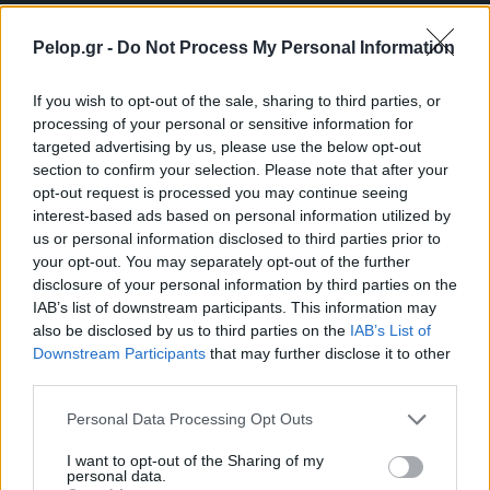
Pelop.gr -
Do Not Process My Personal Information
If you wish to opt-out of the sale, sharing to third parties, or
Πώς να προστατευτείτε από τον καπνό των πυρκαγιών
processing of your personal or sensitive information for
– Τα 6 μέτρα για τις ευπαθείς ομάδες
targeted advertising by us, please use the below opt-out
section to confirm your selection. Please note that after your
opt-out request is processed you may continue seeing
interest-based ads based on personal information utilized by
us or personal information disclosed to third parties prior to
your opt-out. You may separately opt-out of the further
disclosure of your personal information by third parties on the
IAB’s list of downstream participants. This information may
also be disclosed by us to third parties on the
IAB’s List of
Downstream Participants
that may further disclose it to other
third parties.
Please note that this website/app uses one or more Google
Personal Data Processing Opt Outs
services and may gather and store information including but
not limited to your visit or usage behaviour. You may click to
I want to opt-out of the Sharing of my
personal data.
CMF Clip Pro: Τα open-ear earbuds της Nothing με θήκη
grant or deny consent to Google and its third-party tags to