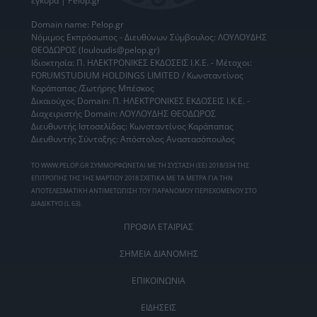
έγκυρα | Pelop.gr
Domain name: Pelop.gr
Νόμιμος Εκπρόσωπος - Διευθύνων Σύμβουλος: ΛΟΥΛΟΥΔΗΣ
ΘΕΟΔΩΡΟΣ (louloudis@pelop.gr)
Ιδιοκτησία: Π. ΗΛΕΚΤΡΟΝΙΚΕΣ ΕΚΔΟΣΕΙΣ Ι.Κ.Ε. - Μέτοχοι:
FORUMSTUDIUM HOLDINGS LIMITED / Κωνσταντίνος
Καράπαπας /Σωτήρης Μπέσκος
Δικαιούχος Domain: Π. ΗΛΕΚΤΡΟΝΙΚΕΣ ΕΚΔΟΣΕΙΣ Ι.Κ.Ε. -
Διαχειριστής Domain: ΛΟΥΛΟΥΔΗΣ ΘΕΟΔΩΡΟΣ
Διευθυντής Ιστοσελίδας: Κωνσταντίνος Καράπαπας
Διευθυντής Σύνταξης: Απόστολος Αναστασόπουλος
ΤΟ WWW.PELOP.GR ΣΥΜΜΟΡΦΩΝΕΤΑΙ ΜΕ ΤΗ ΣΥΣΤΑΣΗ (ΕΕ) 2018/334 ΤΗΣ
ΕΠΙΤΡΟΠΗΣ ΤΗΣ 1ΗΣ ΜΑΡΤΙΟΥ 2018 ΣΧΕΤΙΚΑ ΜΕ ΤΑ ΜΕΤΡΑ ΓΙΑ ΤΗΝ
ΑΠΟΤΕΛΕΣΜΑΤΙΚΗ ΑΝΤΙΜΕΤΩΠΙΣΗ ΤΟΥ ΠΑΡΑΝΟΜΟΥ ΠΕΡΙΕΧΟΜΕΝΟΥ ΣΤΟ
ΔΙΑΔΙΚΤΥΟ (L 63).
ΠΡΟΦΙΛ ΕΤΑΙΡΙΑΣ
ΣΗΜΕΙΑ ΔΙΑΝΟΜΗΣ
ΕΠΙΚΟΙΝΩΝΙΑ
ΕΙΔΗΣΕΙΣ