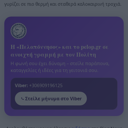
γυρίζει σε πιο θερμή και σταθερά καλοκαιρινή τροχιά.
Η «Πελοπόννησος» και το pelop.gr σε
ανοιχτή γραμμή με τον Πολίτη
Η φωνή σου έχει δύναμη – στείλε παράπονα,
καταγγελίες ή ιδέες για τη γειτονιά σου.
Viber:
+306909196125
Στείλε μήνυμα στο Viber