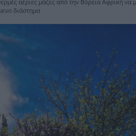
ερμές αέριες μάζες από την Βόρεια Αφρική να 
μενο διάστημα