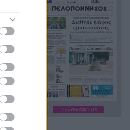
Πόσο κοστίζει να φύγει μια
15:49
οικογένεια διακοπές: Καύσιμα,
διόδια και ακτοπλοϊκά στη
ζυγαριά
Αυτός είναι ο λόγος που τα
15:47
Καλάβρυτα δεν είναι μόνο
χειμερινός προορισμός
«Επίθεση στον έναν, επίθεση
15:38
σε όλους»: Η συμφωνία που
υπέγραψαν Τουρκία, Σαουδική
Αραβία και Πακιστάν
Κορυφώνεται η έξοδος του
15:24
Αυγούστου: Πάνω από 129.000
ΓΙΝΕ ΣΥΝΔΡΟΜΗΤΗΣ
επιβάτες αναχωρούν από τα
λιμάνια της Αττικής
Άδανα: Βγήκαν τα όπλα για
15:22