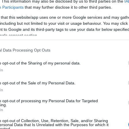
. This information may also be disclosed by us to third parties on the
IA
 είναι καθαρά ανοιξιάτικες μέχρι ενδεχομένως και τα τέλη τ
Participants
that may further disclose it to other third parties.
σιολογικά επίπεδα για τα δεδομένα της εποχής, ενώ παρα
 that this website/app uses one or more Google services and may gath
ρογνωστικά μοντέλα μαθηματικής ανάλυσης καιρού για τον 
including but not limited to your visit or usage behaviour. You may click 
ιρικής διαταραχής που θα προκαλέσει αξιόλογα φαινόμεν
 to Google and its third-party tags to use your data for below specifi
ενης εβδομάδας, το οποίο και παρακολουθούμε καθημερινά
ogle consent section.
l Data Processing Opt Outs
o opt-out of the Sharing of my personal data.
In
o opt-out of the Sale of my Personal Data.
In
to opt-out of processing my Personal Data for Targeted
ing.
In
o opt-out of Collection, Use, Retention, Sale, and/or Sharing
ersonal Data that Is Unrelated with the Purposes for which it
lected.