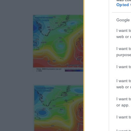
Opted 
Google 
I want t
web or d
I want t
purpose
I want 
I want t
web or d
I want t
or app.
I want t
I want t