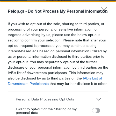
Pelop.gr -
Do Not Process My Personal Information
Η Meta παραδέχεται παραβίαση από AI μοντέλο της
If you wish to opt-out of the sale, sharing to third parties, or
processing of your personal or sensitive information for
targeted advertising by us, please use the below opt-out
section to confirm your selection. Please note that after your
opt-out request is processed you may continue seeing
interest-based ads based on personal information utilized by
us or personal information disclosed to third parties prior to
your opt-out. You may separately opt-out of the further
disclosure of your personal information by third parties on the
IAB’s list of downstream participants. This information may
also be disclosed by us to third parties on the
IAB’s List of
Downstream Participants
that may further disclose it to other
third parties.
Please note that this website/app uses one or more Google
Personal Data Processing Opt Outs
services and may gather and store information including but
not limited to your visit or usage behaviour. You may click to
I want to opt-out of the Sharing of my
personal data.
grant or deny consent to Google and its third-party tags to