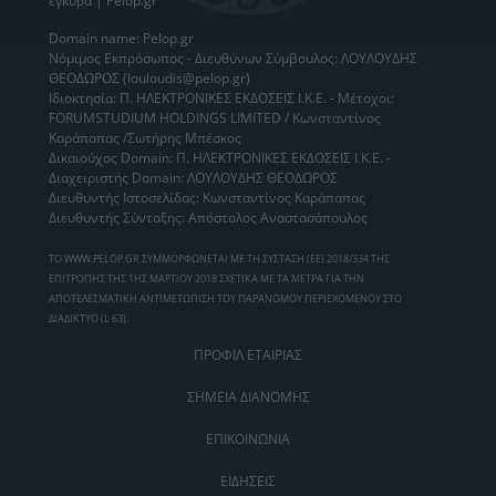
έγκυρα | Pelop.gr
Domain name: Pelop.gr
Νόμιμος Εκπρόσωπος - Διευθύνων Σύμβουλος: ΛΟΥΛΟΥΔΗΣ
ΘΕΟΔΩΡΟΣ (louloudis@pelop.gr)
Ιδιοκτησία: Π. ΗΛΕΚΤΡΟΝΙΚΕΣ ΕΚΔΟΣΕΙΣ Ι.Κ.Ε. - Μέτοχοι:
FORUMSTUDIUM HOLDINGS LIMITED / Κωνσταντίνος
Καράπαπας /Σωτήρης Μπέσκος
Δικαιούχος Domain: Π. ΗΛΕΚΤΡΟΝΙΚΕΣ ΕΚΔΟΣΕΙΣ Ι.Κ.Ε. -
Διαχειριστής Domain: ΛΟΥΛΟΥΔΗΣ ΘΕΟΔΩΡΟΣ
Διευθυντής Ιστοσελίδας: Κωνσταντίνος Καράπαπας
Διευθυντής Σύνταξης: Απόστολος Αναστασόπουλος
ΤΟ WWW.PELOP.GR ΣΥΜΜΟΡΦΩΝΕΤΑΙ ΜΕ ΤΗ ΣΥΣΤΑΣΗ (ΕΕ) 2018/334 ΤΗΣ
ΕΠΙΤΡΟΠΗΣ ΤΗΣ 1ΗΣ ΜΑΡΤΙΟΥ 2018 ΣΧΕΤΙΚΑ ΜΕ ΤΑ ΜΕΤΡΑ ΓΙΑ ΤΗΝ
ΑΠΟΤΕΛΕΣΜΑΤΙΚΗ ΑΝΤΙΜΕΤΩΠΙΣΗ ΤΟΥ ΠΑΡΑΝΟΜΟΥ ΠΕΡΙΕΧΟΜΕΝΟΥ ΣΤΟ
ΔΙΑΔΙΚΤΥΟ (L 63).
ΠΡΟΦΙΛ ΕΤΑΙΡΙΑΣ
ΣΗΜΕΙΑ ΔΙΑΝΟΜΗΣ
ΕΠΙΚΟΙΝΩΝΙΑ
ΕΙΔΗΣΕΙΣ