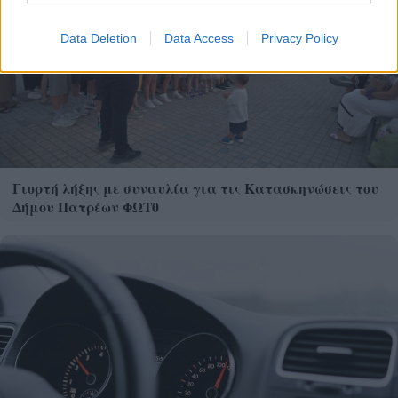
Data Deletion
Data Access
Privacy Policy
Γιορτή λήξης με συναυλία για τις Κατασκηνώσεις του
Δήμου Πατρέων ΦΩΤ0