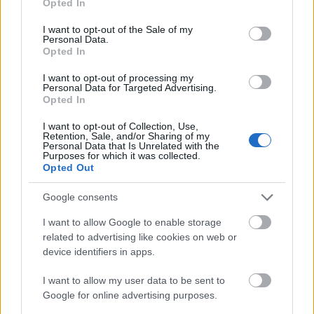
Πλήθος πιστών στην Μεταμόρφωση του Σωτήρος Ροδιάς
Opted In
use your data for below specified purposes in below Google
ΦΩΤΟ
consent section.
I want to opt-out of the Sale of my
Personal Data.
Opted In
I want to opt-out of processing my
Personal Data for Targeted Advertising.
Opted In
I want to opt-out of Collection, Use,
Retention, Sale, and/or Sharing of my
Personal Data that Is Unrelated with the
Purposes for which it was collected.
Opted Out
Google consents
I want to allow Google to enable storage
related to advertising like cookies on web or
device identifiers in apps.
I want to allow my user data to be sent to
Τουρισμός για Ολους 2026: Τα SOS για να κερδίσετε το
Google for online advertising purposes.
voucher διακοπών