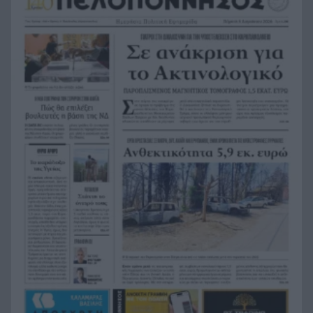
Με τραγούδια και χαμόγελα ολοκληρώθηκαν οι
13:08
παιδικές κατασκηνώσεις του ΚΟΔΗΠ στην Πάτρα
Δολοφόνησαν διεθνή ποδοσφαιριστή στην
13:07
Ουγκάντα
Σκιάθος: 39χρονη Βρετανίδα κατανάλωσε
13:00
αλκοόλ με την ανήλικη κόρη της και προκάλεσε
επεισόδιο στο Κέντρο Υγείας
Η Βόρεια Κορέα εξαπέλυσε βλήμα προς τη
12:54
θάλασσα της Ιαπωνία, τι εξετάζεται
Παιδικοί σταθμοί ΕΣΠΑ 2026-2027: Πότε
12:50
βγαίνουν τα προσωρινά αποτελέσματα και πότε
οι ενστάσεις
Η ΑΕ Ροϊτικων απέκτησε Φινλανδό «γίγαντα»
12:44