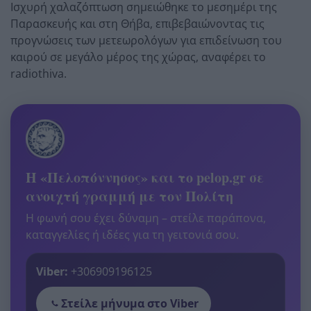
Ισχυρή χαλαζόπτωση σημειώθηκε το μεσημέρι της
Παρασκευής και στη Θήβα, επιβεβαιώνοντας τις
προγνώσεις των μετεωρολόγων για επιδείνωση του
καιρού σε μεγάλο μέρος της χώρας, αναφέρει το
radiothiva.
Η «Πελοπόννησος» και το pelop.gr σε
ανοιχτή γραμμή με τον Πολίτη
Η φωνή σου έχει δύναμη – στείλε παράπονα,
καταγγελίες ή ιδέες για τη γειτονιά σου.
Viber:
+306909196125
Στείλε μήνυμα στο Viber