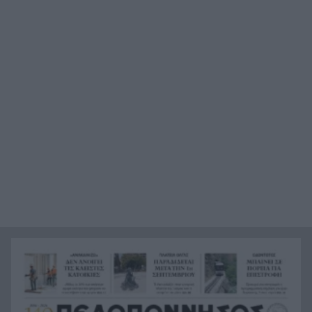
Ελλάδας έως το 2028
Όταν η «μάχη με το βαθύ κράτος» ξεκινά μετά
13:41
από επτά χρόνια διακυβέρνησης
Έπεσε γεννήτρια από φορτηγό στη διασταύρωση
13:37
Μπράλου
Ράλι Ιονίου: Ο ΙΟΠ την 3η θέση στην 1η
13:28
ιστιοδρομία
Νέος πρόεδρος της ΔΕΥΑ Δυμαίων ο Βασίλης
13:27
Καρβουνιάρης – «Με ευθύνη και δουλειά θα
ανταποκριθώ στη νέα πρόκληση»
Γερμανία: Οι υπηρεσίες ασφαλείας
13:25
καταγγέλλουν ρωσικές εκστρατείες
παραπληροφόρησης ενόψει εκλογών
Συγκινητική διάσωση νεαρού γύπα που
13:18
εγκλωβίστηκε σε φαράγγι στην Κρήτη