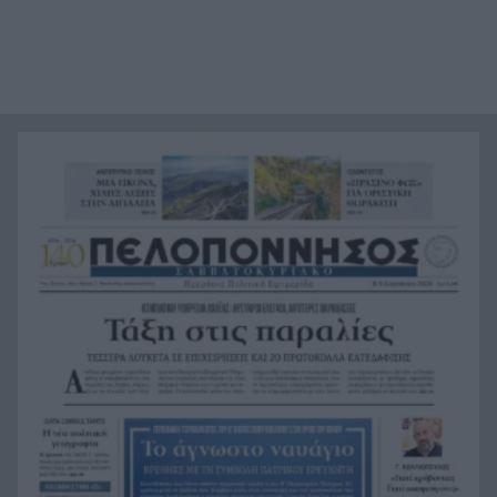
Τεράστιο πλήγμα και βαρύ πένθος για τον
16:12
Λιονέλ Μέσι, πέθανε ο πατέρας του
Αυτά είναι τα 8 φρούτα με την περισσότερη
16:11
πρωτεΐνη
Αποκαλύφθηκε η ταυτότητα της γυναίκας, που η
16:02
σορός της βρέθηκε σε προχωρημένη σήψη στον
Λυκαβηττό
Το «Λάθος» του Σαμαράκη επιστρέφει: Η
15:55
ελληνική δυστοπία πριν από το «Black Mirror»
Μάθετε στα παιδιά σας να ακολουθήσουν το
15:48
παράδειγμα του Τάσου Χατζηγιοβάνη, του
αξίζουν 1.000 μπράβο!
Χωρίς οθόνη και θα σε «μαθαίνει» μέρα με τη
15:46
μέρα: Το ντόνατ των 400 δολαρίων που
ετοιμάζει η OpenAI