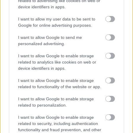
related to advertising like cookies on web or
Η OpenAI σταματά το μοντέλο Astra που έλυσε 10
device identifiers in apps.
μαθηματικά αινίγματα δεκαετιών
I want to allow my user data to be sent to
Google for online advertising purposes.
I want to allow Google to send me
personalized advertising.
I want to allow Google to enable storage
related to analytics like cookies on web or
device identifiers in apps.
I want to allow Google to enable storage
related to functionality of the website or app.
I want to allow Google to enable storage
Δωρεά απινιδωτή στην Κοινότητα Κουραμάδων
related to personalization.
Κέρκυρας από την Π.Ε.Π.Ι.Ε.Θ
I want to allow Google to enable storage
related to security, including authentication
functionality and fraud prevention, and other