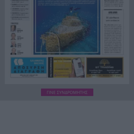
«Σβήσ’ τη, βγήκα χάλια»: Γιατί δεν μας αρέσουμε
15:37
στις φωτογραφίες
Δυτική Αττική μετά τη φωτιά: 120
15:36
απεγκλωβισμοί, 84 «κόκκινα» κτίρια – «Ζήσαμε
εμπόλεμη κατάσταση»
ΓΙΝΕ ΣΥΝΔΡΟΜΗΤΗΣ