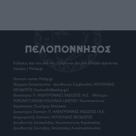
Ειδήσεις
και νέα από την
Πάτρα
και όλη την Ελλάδα άμεσα και
έγκυρα | Pelop.gr
Domain name: Pelop.gr
Νόμιμος Εκπρόσωπος - Διευθύνων Σύμβουλος: ΛΟΥΛΟΥΔΗΣ
ΘΕΟΔΩΡΟΣ (louloudis@pelop.gr)
Ιδιοκτησία: Π. ΗΛΕΚΤΡΟΝΙΚΕΣ ΕΚΔΟΣΕΙΣ Ι.Κ.Ε. - Μέτοχοι:
FORUMSTUDIUM HOLDINGS LIMITED / Κωνσταντίνος
Καράπαπας /Σωτήρης Μπέσκος
Δικαιούχος Domain: Π. ΗΛΕΚΤΡΟΝΙΚΕΣ ΕΚΔΟΣΕΙΣ Ι.Κ.Ε. -
Διαχειριστής Domain: ΛΟΥΛΟΥΔΗΣ ΘΕΟΔΩΡΟΣ
Διευθυντής Ιστοσελίδας: Κωνσταντίνος Καράπαπας
Διευθυντής Σύνταξης: Απόστολος Αναστασόπουλος