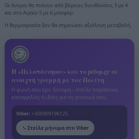
Οι άνεμοι θα πνέουν από βόρειες διευθύνσεις 3 με 4
και στο Αιγαίο 5 με 6 μποφόρ.
Η θερμοκρασία δεν θα σημειώσει αξιόλογη μεταβολή.
Η «Πελοπόννησος» και το pelop.gr σε
ανοιχτή γραμμή με τον Πολίτη
Η φωνή σου έχει δύναμη – στείλε παράπονα,
καταγγελίες ή ιδέες για τη γειτονιά σου.
Viber:
+306909196125
Στείλε μήνυμα στο Viber