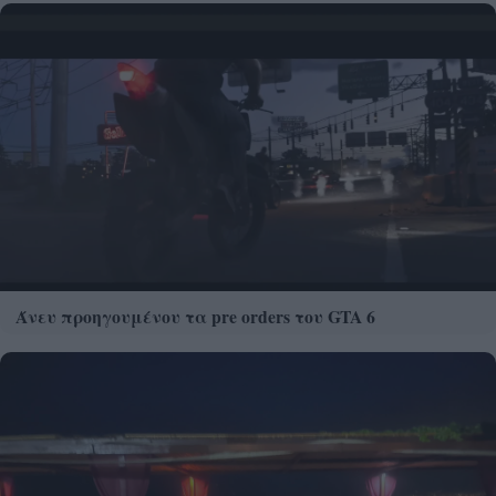
Άνευ προηγουμένου τα pre orders του GTA 6