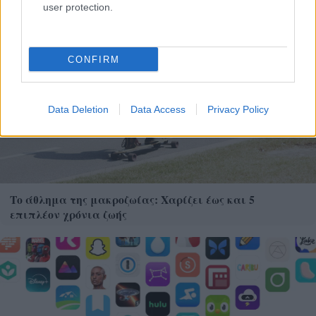
user protection.
CONFIRM
Data Deletion
Data Access
Privacy Policy
Το άθλημα της μακροζωίας: Χαρίζει έως και 5
επιπλέον χρόνια ζωής