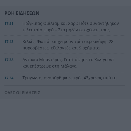
ΡΟΗ ΕΙΔΗΣΕΩΝ
Πρίγκιπας Ουίλιαμ και Χάρι: Πότε συναντήθηκαν
17:51
τελευταία φορά – Στο μηδέν οι σχέσεις τους
Κιλκίς: Φωτιά, επιχειρούν τρία αεροσκάφη, 28
17:43
πυροσβέστες, εθελοντές και 9 οχήματα
Αντόνιο Μπαντέρας: Γιατί άφησε το Χόλιγουντ
17:38
και επέστρεψε στη Μάλαγα
Τραγωδία, ανασύρθηκε νεκρός 43χρονος από τη
17:34
θάλασσα ανάμεσα σε Αγκίστρι και Αίγινα
ΟΛΕΣ ΟΙ ΕΙΔΗΣΕΙΣ
Άντι Μπέρναμ: Η συγκινητική εξομολόγηση για
17:29
τον πατέρα του που πάσχει από Αλτσχάιμερ
«Κάτι θα κάνουμε στην Αθήνα»: Η Άννα Βίσση
17:22
άκουσε Τσιτσάνη στο Φισκάρδο και πήρε την
κάρτα της μπάντας