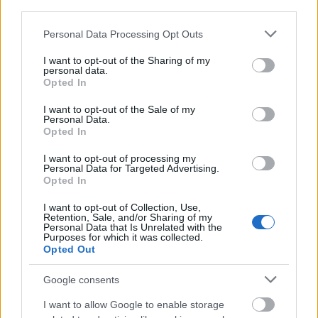
third parties.
Please note that this website/app uses one or more Google
Personal Data Processing Opt Outs
services and may gather and store information including but
not limited to your visit or usage behaviour. You may click to
I want to opt-out of the Sharing of my
personal data.
grant or deny consent to Google and its third-party tags to
Opted In
use your data for below specified purposes in below Google
consent section.
I want to opt-out of the Sale of my
Frozen yogurt ή παγωτό; Ποιο είναι τελικά πιο υγιεινό
Personal Data.
Opted In
I want to opt-out of processing my
Personal Data for Targeted Advertising.
Opted In
I want to opt-out of Collection, Use,
Retention, Sale, and/or Sharing of my
Personal Data that Is Unrelated with the
Purposes for which it was collected.
Opted Out
Google consents
I want to allow Google to enable storage