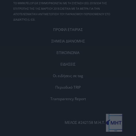
ΤΟ WWW.PELOP.GR ΣΥΜΜΟΡΦΩΝΕΤΑΙ ΜΕ ΤΗ ΣΥΣΤΑΣΗ (ΕΕ) 2018/334 ΤΗΣ
ΕΠΙΤΡΟΠΗΣ ΤΗΣ 1ΗΣ ΜΑΡΤΙΟΥ 2018 ΣΧΕΤΙΚΑ ΜΕ ΤΑ ΜΕΤΡΑ ΓΙΑ ΤΗΝ
ΑΠΟΤΕΛΕΣΜΑΤΙΚΗ ΑΝΤΙΜΕΤΩΠΙΣΗ ΤΟΥ ΠΑΡΑΝΟΜΟΥ ΠΕΡΙΕΧΟΜΕΝΟΥ ΣΤΟ
ΔΙΑΔΙΚΤΥΟ (L 63).
ΠΡΟΦΙΛ ΕΤΑΙΡΙΑΣ
ΣΗΜΕΙΑ ΔΙΑΝΟΜΗΣ
ΕΠΙΚΟΙΝΩΝΙΑ
ΕΙΔΗΣΕΙΣ
Οι ειδήσεις σε tag
Περιοδικό TRIP
Transparency Report
ΜΕΛΟΣ #242158 Μ.Η.Τ.