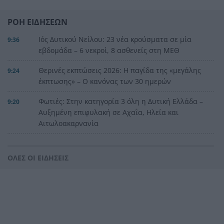
ΡΟΗ ΕΙΔΗΣΕΩΝ
Ιός Δυτικού Νείλου: 23 νέα κρούσματα σε μία
9:36
εβδομάδα – 6 νεκροί, 8 ασθενείς στη ΜΕΘ
Θερινές εκπτώσεις 2026: Η παγίδα της «μεγάλης
9:24
έκπτωσης» – Ο κανόνας των 30 ημερών
Φωτιές: Στην κατηγορία 3 όλη η Δυτική Ελλάδα –
9:20
Αυξημένη επιφυλακή σε Αχαΐα, Ηλεία και
Αιτωλοακαρνανία
Τουρισμός για Όλους 2026-2027: Σήμερα οι
9:12
αιτήσεις για ΑΦΜ 7 και 8 – Voucher έως 600
ΟΛΕΣ ΟΙ ΕΙΔΗΣΕΙΣ
ευρώ
Η αίσθηση του ανήκειν
9:00
Η mega fire των 111.732 στρεμμάτων:
8:55
Απελευθέρωσε ενέργεια αντίστοιχη με έξι