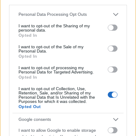
third parties.
Please note that this website/app uses one or more Google
Personal Data Processing Opt Outs
Η OpenAI σταματά το μοντέλο Astra που έλυσε 10
services and may gather and store information including but
μαθηματικά αινίγματα δεκαετιών
not limited to your visit or usage behaviour. You may click to
I want to opt-out of the Sharing of my
personal data.
grant or deny consent to Google and its third-party tags to
Opted In
use your data for below specified purposes in below Google
consent section.
I want to opt-out of the Sale of my
Personal Data.
Opted In
I want to opt-out of processing my
Personal Data for Targeted Advertising.
Opted In
I want to opt-out of Collection, Use,
Retention, Sale, and/or Sharing of my
Personal Data that Is Unrelated with the
Purposes for which it was collected.
Opted Out
Ζώδια σήμερα 8/8: Η τέλεια μέρα για επικοινωνία και
χαρά!
Google consents
I want to allow Google to enable storage