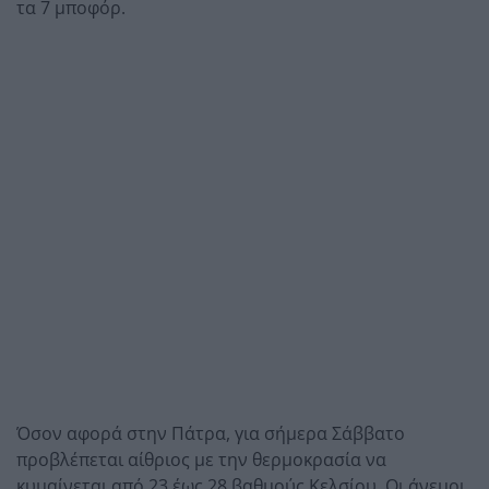
τα 7 μποφόρ.
Όσον αφορά στην Πάτρα, για σήμερα Σάββατο
προβλέπεται αίθριος με την θερμοκρασία να
κυμαίνεται από 23 έως 28 βαθμούς Κελσίου. Οι άνεμοι