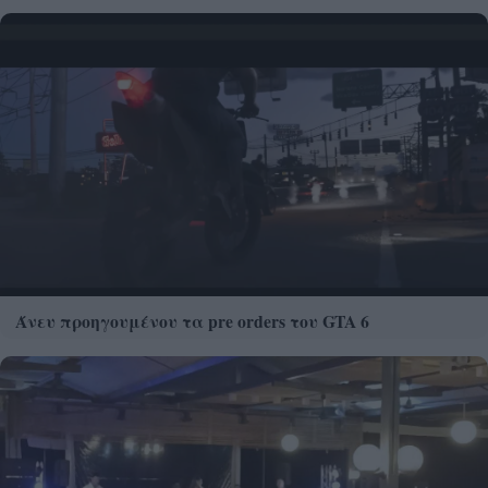
Άνευ προηγουμένου τα pre orders του GTA 6