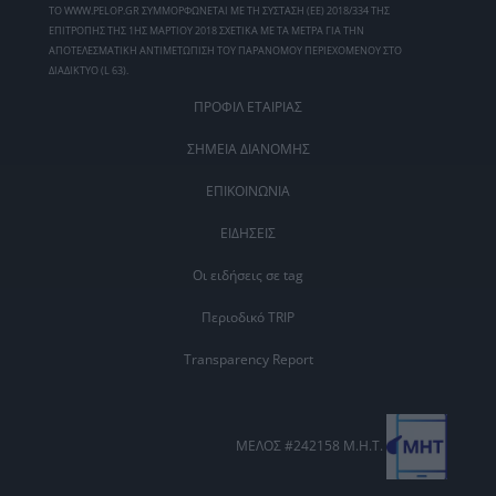
ΤΟ WWW.PELOP.GR ΣΥΜΜΟΡΦΩΝΕΤΑΙ ΜΕ ΤΗ ΣΥΣΤΑΣΗ (ΕΕ) 2018/334 ΤΗΣ
ΕΠΙΤΡΟΠΗΣ ΤΗΣ 1ΗΣ ΜΑΡΤΙΟΥ 2018 ΣΧΕΤΙΚΑ ΜΕ ΤΑ ΜΕΤΡΑ ΓΙΑ ΤΗΝ
ΑΠΟΤΕΛΕΣΜΑΤΙΚΗ ΑΝΤΙΜΕΤΩΠΙΣΗ ΤΟΥ ΠΑΡΑΝΟΜΟΥ ΠΕΡΙΕΧΟΜΕΝΟΥ ΣΤΟ
ΔΙΑΔΙΚΤΥΟ (L 63).
ΠΡΟΦΙΛ ΕΤΑΙΡΙΑΣ
ΣΗΜΕΙΑ ΔΙΑΝΟΜΗΣ
ΕΠΙΚΟΙΝΩΝΙΑ
ΕΙΔΗΣΕΙΣ
Οι ειδήσεις σε tag
Περιοδικό TRIP
Transparency Report
ΜΕΛΟΣ #242158 Μ.Η.Τ.