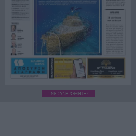
Πάτρα: Αγωνία για 31χρονη που υπέστη
22:12
κάταγμα στο αυχένα σε παραλία της Ηλείας
Ποινή φυλάκισης 15 μηνών στη Βρετανίδα που
22:00
μέθυσε με τη 15χρονη κόρη της και προκάλεσε
επεισόδιο στο Κέντρο Υγείας Σκιάθου
Πάτρα: Σφοδρή σύγκρουση μηχανής με όχημα
21:48
του Δασαρχείου
ΓΙΝΕ ΣΥΝΔΡΟΜΗΤΗΣ