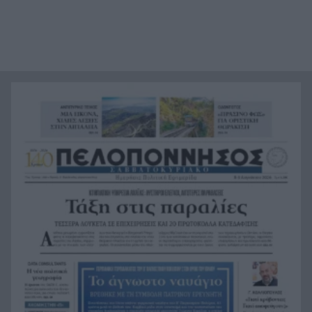
τη φωτιά στο Πόρτο Γερμενό
Μία ακόμη πρόκληση της Τουρκίας μετά το νέο
23:21
ελληνικό Ειδικό Χωροταξικό Πλαίσιο Τουρισμού
Αγγλία: Ο επιθετικός της Εθνικής Άϊβαν Τόνεϊ
23:00
κατηγορείται για σοβαρό επεισόδιο σε κλαμπ
στο Σόχο
Παλαιό Φάληρο: Φωτιά σε κατάστημα,
22:48
εκκενώνεται πολυκατοικία
Κατηγορηματικός ο ερευνητής μετά τις
22:36
επικρίσεις για τον θάνατο του λευκού
κουταβιού: «Άξιζε να θέσουμε σε κίνδυνο μια
οικογένεια λύκων, για να σώσουμε έναν σκύλο;
Όχι»!
Φίδι εισέβαλε στα Επείγοντα στο Νοσοκομείο
22:24
του Πύργου, πανικός! ΦΩΤΟ