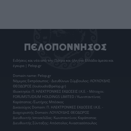
Ειδήσεις
και νέα από την
Πάτρα
και όλη την Ελλάδα άμεσα και
έγκυρα | Pelop.gr
Domain name: Pelop.gr
Νόμιμος Εκπρόσωπος - Διευθύνων Σύμβουλος: ΛΟΥΛΟΥΔΗΣ
ΘΕΟΔΩΡΟΣ (louloudis@pelop.gr)
Ιδιοκτησία: Π. ΗΛΕΚΤΡΟΝΙΚΕΣ ΕΚΔΟΣΕΙΣ Ι.Κ.Ε. - Μέτοχοι:
FORUMSTUDIUM HOLDINGS LIMITED / Κωνσταντίνος
Καράπαπας /Σωτήρης Μπέσκος
Δικαιούχος Domain: Π. ΗΛΕΚΤΡΟΝΙΚΕΣ ΕΚΔΟΣΕΙΣ Ι.Κ.Ε. -
Διαχειριστής Domain: ΛΟΥΛΟΥΔΗΣ ΘΕΟΔΩΡΟΣ
Διευθυντής Ιστοσελίδας: Κωνσταντίνος Καράπαπας
Διευθυντής Σύνταξης: Απόστολος Αναστασόπουλος