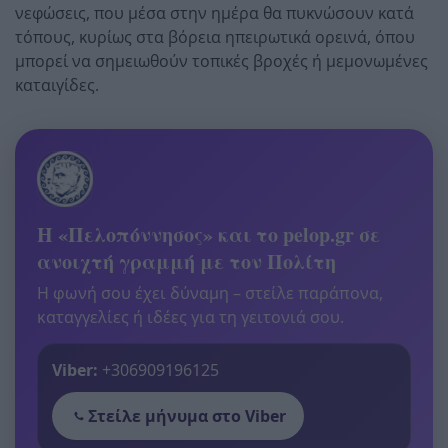
νεφώσεις, που μέσα στην ημέρα θα πυκνώσουν κατά
τόπους, κυρίως στα βόρεια ηπειρωτικά ορεινά, όπου
μπορεί να σημειωθούν τοπικές βροχές ή μεμονωμένες
καταιγίδες.
Η «Πελοπόννησος» και το pelop.gr σε
ανοιχτή γραμμή με τον Πολίτη
Η φωνή σου έχει δύναμη – στείλε παράπονα,
καταγγελίες ή ιδέες για τη γειτονιά σου.
Viber:
+306909196125
Στείλε μήνυμα στο Viber