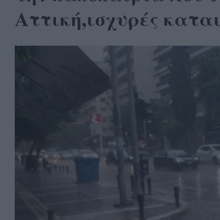
Αττική,ισχυρές καται