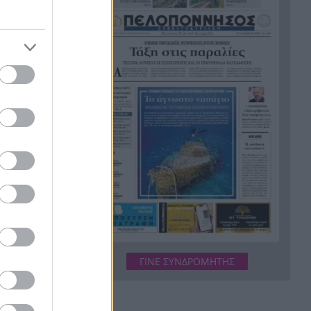
σχέδιο των ΗΠΑ για τη Γάζα
Φιστίκια: 6 οφέλη για καρδιά,
20:24
έντερο και σάκχαρο – Τι
δείχνουν οι μελέτες
«Ας αναπαυτεί εν ειρήνη»,
20:12
Ρεάλ, Μπαρτσελόνα και
Ομοσπονδία Αργεντινής για
 και
τον χαμό του πατέρα του Μέσι
α
από τις
Οι πνιγμοί είναι συνήθως
20:00
«βουβοί»: Η διασώστρια
Δήμητρα Παναγιωτοπούλου
για τις εμπειρίες και το
απαιτητικό της επάγγελμα
«Λένε προδότες και
19:48
ΓΙΝΕ ΣΥΝΔΡΟΜΗΤΗΣ
πληρωμένους όσους
αποχωρούν», διαζύγιο με
αιχμές στο κόμμα