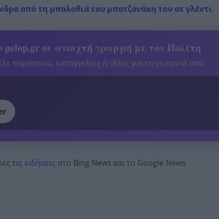
άνδρα από τη μπαλοθιά του μπατζανάκη του σε γλέντι
 pelop.gr σε ανοιχτή γραμμή με τον Πολίτη
λε παράπονα, καταγγελίες ή ιδέες για τη γειτονιά σου.
er
λες τις
ειδήσεις
στο Bing News και το Google News