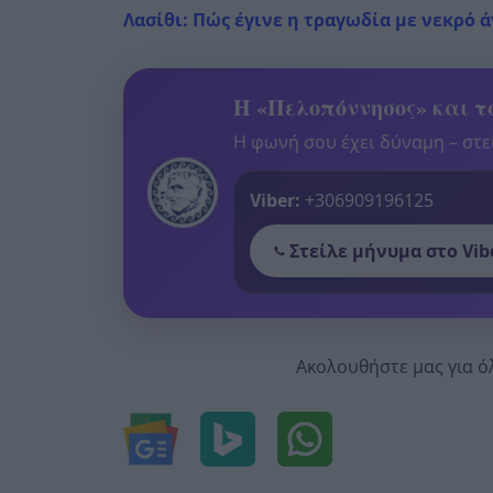
Λασίθι: Πώς έγινε η τραγωδία με νεκρό 
Η «Πελοπόννησος» και το
Η φωνή σου έχει δύναμη – στεί
Viber:
+306909196125
Στείλε μήνυμα στο Vib
Ακολουθήστε μας για ό