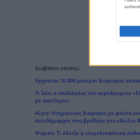
authenti
Διαβάστε επίσης:
Έρχονται 10.000 μόνιμοι διορισμοί εκπ
Τι λέει ο υπάλληλος του αεροδρομίου «Ελ
με απείλησε»
Αίγιο: Κτηματικές διαφορές με φόντο έν
αντιδήμαρχος που βρέθηκε στο εδώλιο 
Ψυχικό: Τι έδειξε η ιατροδικαστική έκθ