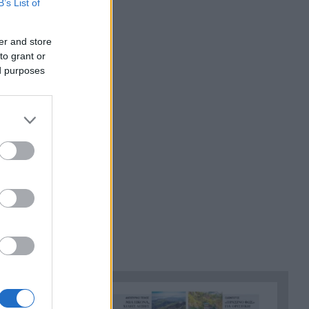
21:36
B’s List of
πρόστιμα από τις αρχές του
χρόνου, νέες συλλήψεις σε
er and store
Κορινθία, Λέσβο
to grant or
ed purposes
Ενίσχυση στη θέση «1» για τον
21:24
Αίαντα ΑΣΑΑ
Ιράν: Όροι που «καίνε» για το
21:12
άνοιγμα των Στενών του
Ορμούζ
Το βιολί της στο Αιγαίο η
21:00
Τουρκία, συνεχίζει τις
παραβιάσεις
Αυτή είναι η μαρμελάδα που
20:48
ανακλήθηκε από τον ΕΦΕΤ, ο
λόγος
Χαμάς: Παραμένει έτοιμη να
20:36
εφαρμόσει το ειρηνευτικό