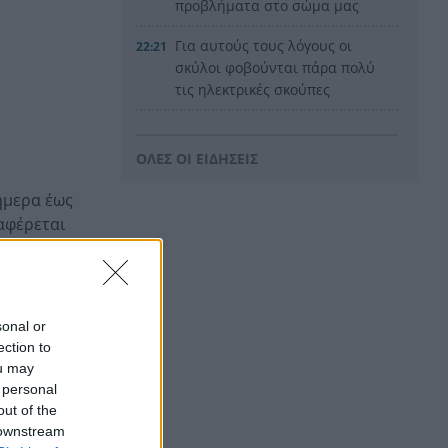
προβλήματα στο σώμα μας
Για αυτούς τους λόγους οι
22:21
σκύλοι φοβούνται πάρα πολύ
τις ηλεκτρικές σκούπες
Ξυλοδαρμός Βρετανού στην
22:00
Κρήτη από πέντε νεαρούς
ΟΛΕΣ ΟΙ ΕΙΔΗΣΕΙΣ
νταήδες
ήμερα έως
Ευρωπαϊκό πρωτάθλημα
21:55
ναφέρεται
στίβου με Τεντόγλου, Καραλή,
Στεφανίδη, Ντρισμπιώτη,
Τζένγκο
χές της
νατολικού
Η αβλεψία στην τραγωδία της
21:45
sonal or
Πάρου, έτσι έγινε το μεγάλο
ection to
κακό με τον πνιγμό του
ou may
4χρονου, πολλά τα
 personal
ερωτηματικά
out of the
 downstream
Πάνω από ένα εκατ. ευρώ τα