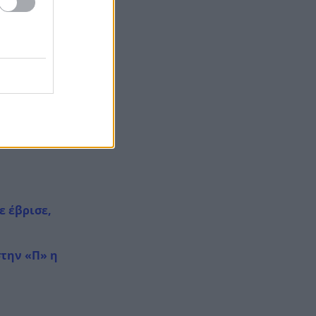
Καρυστιανού
Η Ελλάδα θα διεκδικήσει την
19:36
9η θέση στο Παγκόσμιο
πρωτάθλημα Παίδων
Τεσσάρων χρονών παιδί
19:24
βρέθηκε νεκρό σε πισίνα στην
Πάρο, ανείπωτη τραγωδία
ε έβρισε,
στην «Π» η