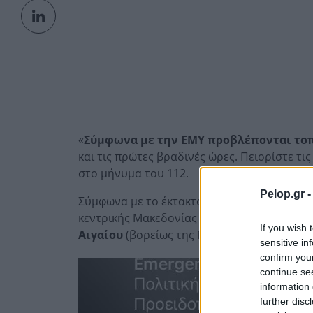
«
Σύμφωνα με την ΕΜΥ προβλέπονται τοπι
και τις πρώτες βραδινές ώρες. Πειορίστε τι
στο μήνυμα του 112.
Pelop.gr 
Σύμφωνα με το έκτακτο δελτίο προβλέπονται
κεντρικής Μακεδονίας (κυρίως νομοί Θεσσα
If you wish 
Αιγαίου
(βορείως της Μυτιλήνης) έως τις μ
sensitive in
confirm you
continue se
information 
further disc