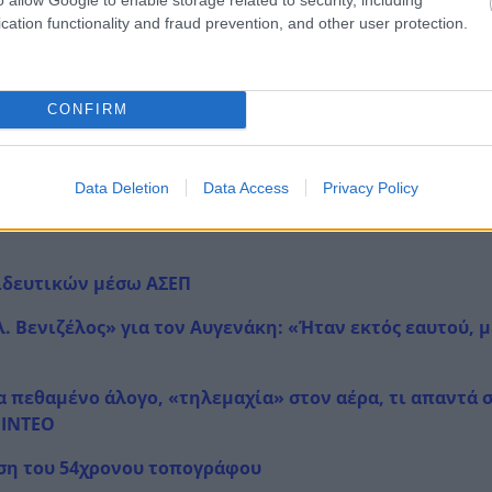
cation functionality and fraud prevention, and other user protection.
CONFIRM
Data Deletion
Data Access
Privacy Policy
αιδευτικών μέσω ΑΣΕΠ
. Βενιζέλος» για τον Αυγενάκη: «Ήταν εκτός εαυτού, μ
α πεθαμένο άλογο, «τηλεμαχία» στον αέρα, τι απαντά 
ΒΙΝΤΕΟ
εση του 54χρονου τοπογράφου