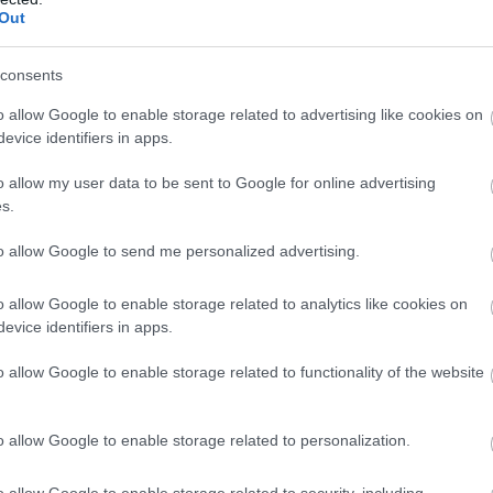
Out
consents
o allow Google to enable storage related to advertising like cookies on
evice identifiers in apps.
o allow my user data to be sent to Google for online advertising
τις πρωινές έως τις απαγευματινές ώρες. Και στην κεντρική
s.
ς Αττικής),
την ανατολική Πελοπόννησο και την Εύβοι
to allow Google to send me personalized advertising.
o allow Google to enable storage related to analytics like cookies on
evice identifiers in apps.
o allow Google to enable storage related to functionality of the website
o allow Google to enable storage related to personalization.
o allow Google to enable storage related to security, including