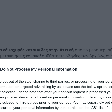
κά ισχυρές καταιγίδες στην Αττική
από το μεσημέρι σ
ς μετακινήσεις και ακολουθήστε τις οδηγίες των Αρχών», α
-
Do Not Process My Personal Information
 ισχυρές καταιγίδες στην ανατολική Μακεδονία και περιο
λονίκης – Χαλκιδικής)
καθώς και στα νησιά του βορειοα
to opt-out of the sale, sharing to third parties, or processing of your per
εσημβρινές ώρες.
formation for targeted advertising by us, please use the below opt-out s
r selection. Please note that after your opt-out request is processed y
eing interest-based ads based on personal information utilized by us or
disclosed to third parties prior to your opt-out. You may separately opt-
losure of your personal information by third parties on the IAB’s list of