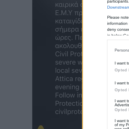
participants
Downstream 
Please note
information 
deny consent
in below Go
Persona
I want t
Opted 
I want t
Opted 
I want 
Advertis
Opted 
I want t
of my P
was col