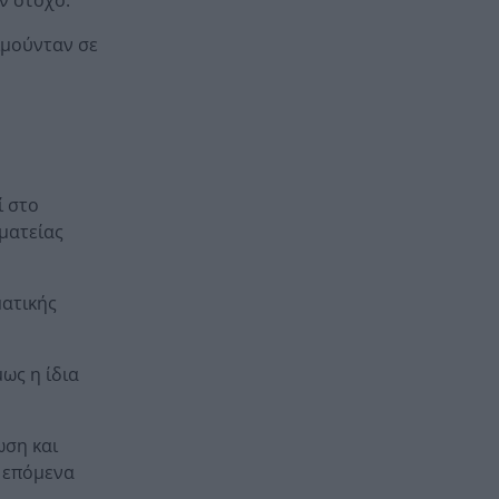
οιμούνταν σε
ί στο
ματείας
ματικής
ως η ίδια
ωση και
α επόμενα