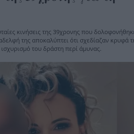
υταίες κινήσεις της 39χρονης που δολοφονήθηκ
αδελφή της αποκαλύπτει ότι σχεδίαζαν κρυφά τ
ν ισχυρισμό του δράστη περί άμυνας.