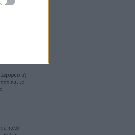
Ιαπωνία, τι εξετάζεται
ιώνοντας
Παιδικοί σταθμοί ΕΣΠΑ 2026-
12:50
κάτι τέτοιο
2027: Πότε βγαίνουν τα
προσωρινά αποτελέσματα και
πότε οι ενστάσεις
ιά έχουν
Η ΑΕ Ροϊτικων απέκτησε
12:44
Φινλανδό «γίγαντα»
Παίκτης της ΑΕΚ ο Μίλαν
12:37
διαφορετική
Βίταλης
 όσο και τα
αι
τα,
 σε πολύ
ν στόχο.