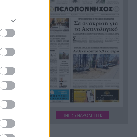
Συγκινητική διάσωση νεαρού
13:18
γύπα που εγκλωβίστηκε σε
φαράγγι στην Κρήτη
Με τραγούδια και χαμόγελα
13:08
ολοκληρώθηκαν οι παιδικές
ελφή της
κατασκηνώσεις του ΚΟΔΗΠ
 “άσε με να
στην Πάτρα
Δολοφόνησαν διεθνή
13:07
ό πολύ
ποδοσφαιριστή στην
αιδί το
Ουγκάντα
Σκιάθος: 39χρονη Βρετανίδα
13:00
κατανάλωσε αλκοόλ με την
ανήλικη κόρη της και
ως είπε,
προκάλεσε επεισόδιο στο
ΓΙΝΕ ΣΥΝΔΡΟΜΗΤΗΣ
Κέντρο Υγείας
 στο σπίτι
Η Βόρεια Κορέα εξαπέλυσε
12:54
νομικοί
βλήμα προς τη θάλασσα της