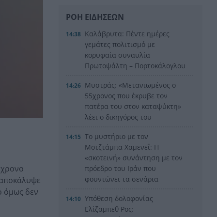
ΡΟΗ ΕΙΔΗΣΕΩΝ
Καλάβρυτα: Πέντε ημέρες
14:38
γεμάτες πολιτισμό με
κορυφαία συναυλία
Πρωτοψάλτη – Πορτοκάλογλου
Μυστράς: «Μετανιωμένος ο
14:26
55χρονος που έκρυβε τον
πατέρα του στον καταψύκτη»
λέει ο δικηγόρος του
Το μυστήριο με τον
14:15
Μοτζτάμπα Χαμενεΐ: Η
«σκοτεινή» συνάντηση με τον
1χρονο
πρόεδρο του Ιράν που
φουντώνει τα σενάρια
α αποκάλυψε
ο όμως δεν
Υπόθεση δολοφονίας
14:10
Ελίζαμπεθ Ρος: