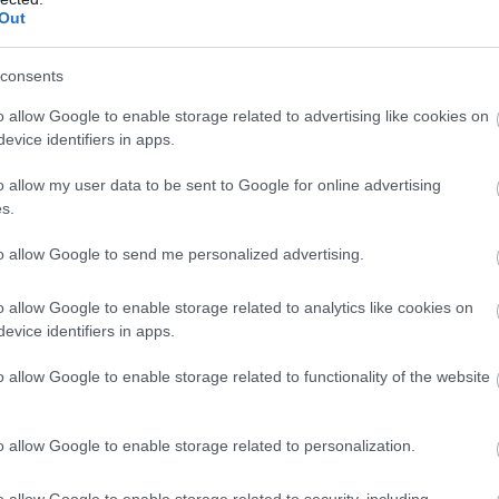
Out
consents
o allow Google to enable storage related to advertising like cookies on
evice identifiers in apps.
νως αντιληφθεί ότι η γυναίκα ετοιμαζόταν να φύγει, η αδ
ονη του το έλεγε σχεδόν καθημερινά. «Του έλεγε κάθε μέρα
o allow my user data to be sent to Google for online advertising
 ανέφερε.
s.
την αδελφή της και τα παιδιά, λέγοντας ότι τα είχε ζήσει απ
to allow Google to send me personalized advertising.
δο που έμενε και η ίδια στην Καλαμάτα. Όπως είπε, το ένα π
o allow Google to enable storage related to analytics like cookies on
evice identifiers in apps.
λφή της 39χρονης
o allow Google to enable storage related to functionality of the website
ρε ότι τα παιδιά βρίσκονται πλέον μαζί της και έχουν, όπ
ρα τους.
o allow Google to enable storage related to personalization.
ερο βάρος στην υπόθεση, καθώς τα παιδιά βρίσκονταν μέσα
κπρόσωπο της ΕΛΑΣ, Κωνσταντία Δημογλίδου, όταν οι αστυ
o allow Google to enable storage related to security, including