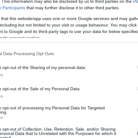
αλαμάτα: Σοκάρουν τα ευρήματα του ιατροδικαστή
. This information may also be disclosed by us to third parties on the
IA
Participants
that may further disclose it to other third parties.
 that this website/app uses one or more Google services and may gath
ομπή του Γιώργου Λιάγκα, ανέφερε ότι ο δράστης της στέρ
including but not limited to your visit or usage behaviour. You may click 
 to Google and its third-party tags to use your data for below specifi
ς τους έχουν φύγει από τη ζωή. Με εμφανή συναισθηματική
ogle consent section.
 τη φυγή της 39χρονης χωρίς να το γνωρίζει κανείς.
α ξεφύγει, αλλά δεν πρόλαβα», είπε, προσθέτοντας πως «μαζ
l Data Processing Opt Outs
ξέρει».
o opt-out of the Sharing of my personal data.
In
o opt-out of the Sale of my Personal Data.
In
to opt-out of processing my Personal Data for Targeted
ing.
In
o opt-out of Collection, Use, Retention, Sale, and/or Sharing
ersonal Data that Is Unrelated with the Purposes for which it
lected.