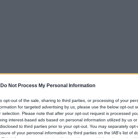
-
Do Not Process My Personal Information
to opt-out of the sale, sharing to third parties, or processing of your per
formation for targeted advertising by us, please use the below opt-out s
η, καθώς πίσω από τη
γυναικοκτονία
αποκαλύπτεται μια γ
r selection. Please note that after your opt-out request is processed y
 φύγει και να πάρει μαζί της τα παιδιά της, προσπαθώντας
eing interest-based ads based on personal information utilized by us or
ίνει επικίνδυνο για τη ζωή της.
disclosed to third parties prior to your opt-out. You may separately opt-
losure of your personal information by third parties on the IAB’s list of