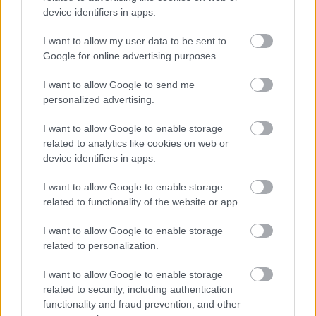
device identifiers in apps.
I want to allow my user data to be sent to
Θηλασμός: Το «θαύμα» των πρώτων 1.000 ημερών – Τι
Google for online advertising purposes.
συμβαίνει στον εγκέφαλο του μωρού
I want to allow Google to send me
personalized advertising.
I want to allow Google to enable storage
related to analytics like cookies on web or
device identifiers in apps.
I want to allow Google to enable storage
related to functionality of the website or app.
I want to allow Google to enable storage
related to personalization.
I want to allow Google to enable storage
Χρησιμοποιείς Google passkeys για τους κωδικούς σου;
related to security, including authentication
Και όμως μπορούν να τους κλέψουν
functionality and fraud prevention, and other