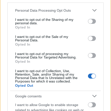
third parties.
Please note that this website/app uses one or more Google
Personal Data Processing Opt Outs
services and may gather and store information including but
not limited to your visit or usage behaviour. You may click to
I want to opt-out of the Sharing of my
personal data.
grant or deny consent to Google and its third-party tags to
Opted In
use your data for below specified purposes in below Google
consent section.
I want to opt-out of the Sale of my
Το 7ο Διεθνές Συνέδριο Αρχαία Ελίκη και Αιγιάλεια
Personal Data.
Opted In
I want to opt-out of processing my
Personal Data for Targeted Advertising.
Opted In
I want to opt-out of Collection, Use,
Retention, Sale, and/or Sharing of my
Personal Data that Is Unrelated with the
Purposes for which it was collected.
Opted Out
Google consents
I want to allow Google to enable storage
related to advertising like cookies on web or