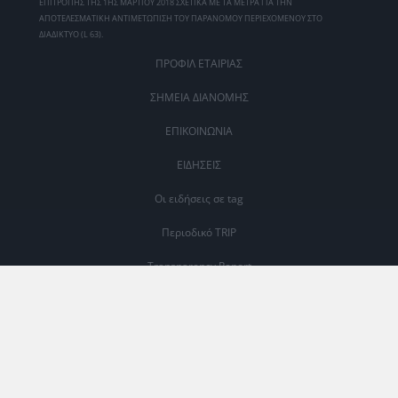
ΕΠΙΤΡΟΠΗΣ ΤΗΣ 1ΗΣ ΜΑΡΤΙΟΥ 2018 ΣΧΕΤΙΚΑ ΜΕ ΤΑ ΜΕΤΡΑ ΓΙΑ ΤΗΝ
ΑΠΟΤΕΛΕΣΜΑΤΙΚΗ ΑΝΤΙΜΕΤΩΠΙΣΗ ΤΟΥ ΠΑΡΑΝΟΜΟΥ ΠΕΡΙΕΧΟΜΕΝΟΥ ΣΤΟ
ΔΙΑΔΙΚΤΥΟ (L 63).
ΠΡΟΦΙΛ ΕΤΑΙΡΙΑΣ
ΣΗΜΕΙΑ ΔΙΑΝΟΜΗΣ
ΕΠΙΚΟΙΝΩΝΙΑ
ΕΙΔΗΣΕΙΣ
Οι ειδήσεις σε tag
Περιοδικό TRIP
Transparency Report
ΜΕΛΟΣ #242158 Μ.Η.Τ.
ΓΙΝΕ ΣΥΝΔΡΟΜΗΤΗΣ