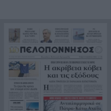
Το απόλυτο summer roadtrip από την άγρια
21:12
Μάνη στην καστροπολιτεία της Μονεμβασίας
Σύμη: Εντοπίστηκε σορός άνδρα στον Πανορμίτη
21:02
– Πιθανότατα ανήκει στον αγνοούμενο Γερμανό
τουρίστα
Συμφωνία Ιράν – Ομάν για νέα ναυτιλιακή
20:51
διαδρομή στα Στενά του Ορμούζ
Ήττα-αποκλεισμός για την Εθνική Nέων
20:38
Γυναικών στο Ευρωπαϊκό
Δικαστικό μπλόκο στους δασμούς Τραμπ:
20:33
Επιστρέφονται 100 δισεκατομμύρια δολάρια σε
επιχειρήσεις
Αιγιάλεια: Ήρθαν από τη Βρετανία για μια νέα
20:25
ζωή και η πυρκαγιά τους άφησε στο δρόμο!
Φωτιά Αττικοβοιωτία: Όλα τα μέτρα στήριξης
20:13