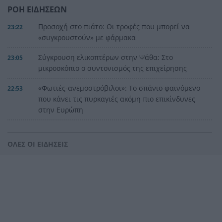
ΡΟΗ ΕΙΔΗΣΕΩΝ
Προσοχή στο πιάτο: Οι τροφές που μπορεί να
23:22
«συγκρουστούν» με φάρμακα
Σύγκρουση ελικοπτέρων στην Ψάθα: Στο
23:05
μικροσκόπιο ο συντονισμός της επιχείρησης
«Φωτιές-ανεμοστρόβιλοι»: Το σπάνιο φαινόμενο
22:53
που κάνει τις πυρκαγιές ακόμη πιο επικίνδυνες
στην Ευρώπη
Ουκρανία: Η αόρατη σύγκρουση της τεχνολογίας
22:45
– Drones, δορυφόροι και AI στην πρώτη γραμμή
ΟΛΕΣ ΟΙ ΕΙΔΗΣΕΙΣ
Το βραδινό που χορταίνει και βοηθά στον
22:34
έλεγχο του βάρους
Ο Ελληνοκύπριος νομπελίστας Ντέμης
22:23
Χασάμπης στο «τιμόνι» της Google AI
HELLENiQ ENERGY: Έως 25 εκατ. ευρώ για έργα