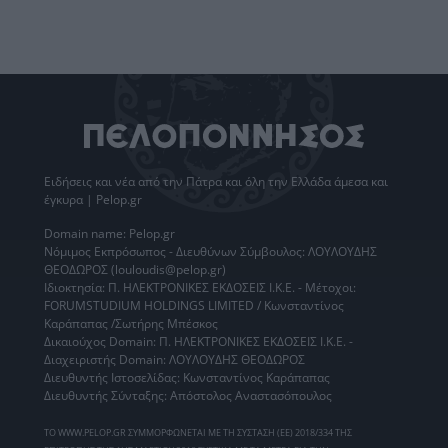
Ειδήσεις
και νέα από την
Πάτρα
και όλη την Ελλάδα άμεσα και
έγκυρα | Pelop.gr
Domain name: Pelop.gr
Νόμιμος Εκπρόσωπος - Διευθύνων Σύμβουλος: ΛΟΥΛΟΥΔΗΣ
ΘΕΟΔΩΡΟΣ (louloudis@pelop.gr)
Ιδιοκτησία: Π. ΗΛΕΚΤΡΟΝΙΚΕΣ ΕΚΔΟΣΕΙΣ Ι.Κ.Ε. - Μέτοχοι:
FORUMSTUDIUM HOLDINGS LIMITED / Κωνσταντίνος
Καράπαπας /Σωτήρης Μπέσκος
Δικαιούχος Domain: Π. ΗΛΕΚΤΡΟΝΙΚΕΣ ΕΚΔΟΣΕΙΣ Ι.Κ.Ε. -
Διαχειριστής Domain: ΛΟΥΛΟΥΔΗΣ ΘΕΟΔΩΡΟΣ
Διευθυντής Ιστοσελίδας: Κωνσταντίνος Καράπαπας
Διευθυντής Σύνταξης: Απόστολος Αναστασόπουλος
ΤΟ WWW.PELOP.GR ΣΥΜΜΟΡΦΩΝΕΤΑΙ ΜΕ ΤΗ ΣΥΣΤΑΣΗ (ΕΕ) 2018/334 ΤΗΣ