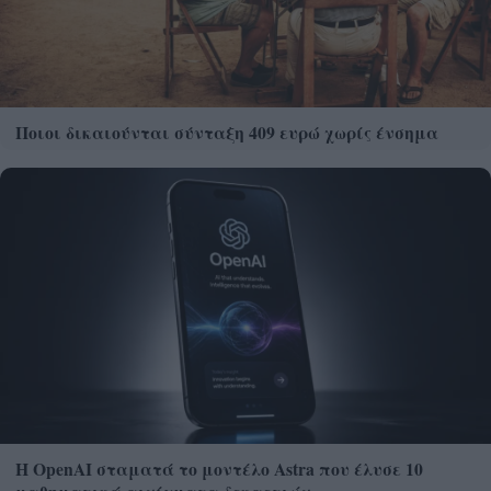
Ποιοι δικαιούνται σύνταξη 409 ευρώ χωρίς ένσημα
Η OpenAI σταματά το μοντέλο Astra που έλυσε 10