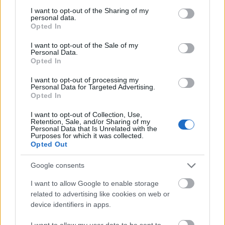
ΦΩΤΟ
not limited to your visit or usage behaviour. You may click to
I want to opt-out of the Sharing of my
personal data.
grant or deny consent to Google and its third-party tags to
Opted In
use your data for below specified purposes in below Google
consent section.
I want to opt-out of the Sale of my
Personal Data.
Opted In
I want to opt-out of processing my
Personal Data for Targeted Advertising.
Opted In
I want to opt-out of Collection, Use,
Retention, Sale, and/or Sharing of my
Personal Data that Is Unrelated with the
Purposes for which it was collected.
Opted Out
Google consents
I want to allow Google to enable storage
Το άθλημα της μακροζωίας: Χαρίζει έως και 5
related to advertising like cookies on web or
επιπλέον χρόνια ζωής
device identifiers in apps.
I want to allow my user data to be sent to