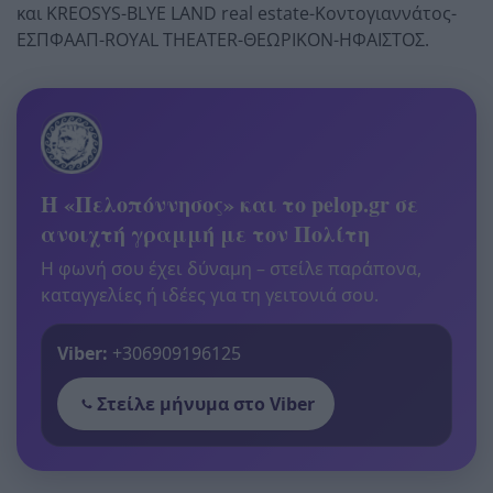
και KREOSYS-BLYE LAND real estate-Κοντογιαννάτος-
ΕΣΠΦΑΑΠ-ROYAL THEATER-ΘΕΩΡΙΚΟΝ-ΗΦΑΙΣΤΟΣ.
Η «Πελοπόννησος» και το pelop.gr σε
ανοιχτή γραμμή με τον Πολίτη
Η φωνή σου έχει δύναμη – στείλε παράπονα,
καταγγελίες ή ιδέες για τη γειτονιά σου.
Viber:
+306909196125
Στείλε μήνυμα στο Viber