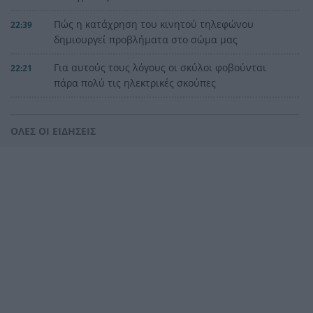
Πώς η κατάχρηση του κινητού τηλεφώνου
22:39
δημιουργεί προβλήματα στο σώμα μας
Για αυτούς τους λόγους οι σκύλοι φοβούνται
22:21
πάρα πολύ τις ηλεκτρικές σκούπες
Ξυλοδαρμός Βρετανού στην Κρήτη από πέντε
22:00
νεαρούς νταήδες
ΟΛΕΣ ΟΙ ΕΙΔΗΣΕΙΣ
Ευρωπαϊκό πρωτάθλημα στίβου με Τεντόγλου,
21:55
Καραλή, Στεφανίδη, Ντρισμπιώτη, Τζένγκο
Η αβλεψία στην τραγωδία της Πάρου, έτσι έγινε
21:45
το μεγάλο κακό με τον πνιγμό του 4χρονου,
πολλά τα ερωτηματικά
Πάνω από ένα εκατ. ευρώ τα πρόστιμα από τις
21:36
αρχές του χρόνου, νέες συλλήψεις σε Κορινθία,
Λέσβο