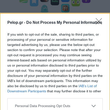
Pelop.gr -
Do Not Process My Personal Information
If you wish to opt-out of the sale, sharing to third parties, or
processing of your personal or sensitive information for
Η Apple αποφασίζει ποιος μένει και ποιος φεύγει και
targeted advertising by us, please use the below opt-out
οι κανόνες δεν είναι ίδιοι για όλους
section to confirm your selection. Please note that after your
opt-out request is processed you may continue seeing
interest-based ads based on personal information utilized by
us or personal information disclosed to third parties prior to
your opt-out. You may separately opt-out of the further
disclosure of your personal information by third parties on the
IAB’s list of downstream participants. This information may
also be disclosed by us to third parties on the
IAB’s List of
Downstream Participants
that may further disclose it to other
third parties.
Please note that this website/app uses one or more Google
Personal Data Processing Opt Outs
Η Γιορτή Θράψαλου στην Αβυθο με γεύση και χορό
services and may gather and store information including but