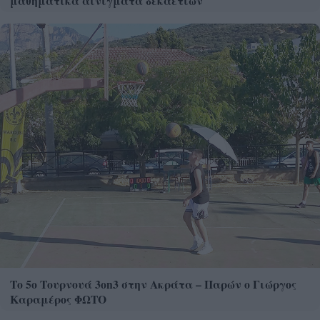
μαθηματικά αινίγματα δεκαετιών
Το 5ο Τουρνουά 3on3 στην Ακράτα – Παρών ο Γιώργος
Καραμέρος ΦΩΤΟ