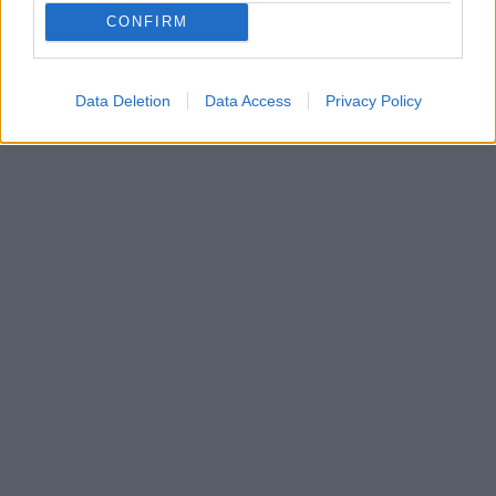
CONFIRM
Αρχιερατική Θεία Λειτουργία στον Αγιο Αιμιλιανό
Data Deletion
Data Access
Privacy Policy
Πάτρας ΦΩΤΟ