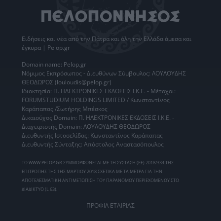
Ειδήσεις
και νέα από την
Πάτρα
και όλη την Ελλάδα άμεσα και
έγκυρα | Pelop.gr
Domain name: Pelop.gr
Νόμιμος Εκπρόσωπος - Διευθύνων Σύμβουλος: ΛΟΥΛΟΥΔΗΣ
ΘΕΟΔΩΡΟΣ (louloudis@pelop.gr)
Ιδιοκτησία: Π. ΗΛΕΚΤΡΟΝΙΚΕΣ ΕΚΔΟΣΕΙΣ Ι.Κ.Ε. - Μέτοχοι:
FORUMSTUDIUM HOLDINGS LIMITED / Κωνσταντίνος
Καράπαπας /Σωτήρης Μπέσκος
Δικαιούχος Domain: Π. ΗΛΕΚΤΡΟΝΙΚΕΣ ΕΚΔΟΣΕΙΣ Ι.Κ.Ε. -
Διαχειριστής Domain: ΛΟΥΛΟΥΔΗΣ ΘΕΟΔΩΡΟΣ
Διευθυντής Ιστοσελίδας: Κωνσταντίνος Καράπαπας
Διευθυντής Σύνταξης: Απόστολος Αναστασόπουλος
ΤΟ WWW.PELOP.GR ΣΥΜΜΟΡΦΩΝΕΤΑΙ ΜΕ ΤΗ ΣΥΣΤΑΣΗ (ΕΕ) 2018/334 ΤΗΣ
ΕΠΙΤΡΟΠΗΣ ΤΗΣ 1ΗΣ ΜΑΡΤΙΟΥ 2018 ΣΧΕΤΙΚΑ ΜΕ ΤΑ ΜΕΤΡΑ ΓΙΑ ΤΗΝ
ΑΠΟΤΕΛΕΣΜΑΤΙΚΗ ΑΝΤΙΜΕΤΩΠΙΣΗ ΤΟΥ ΠΑΡΑΝΟΜΟΥ ΠΕΡΙΕΧΟΜΕΝΟΥ ΣΤΟ
ΔΙΑΔΙΚΤΥΟ (L 63).
ΠΡΟΦΙΛ ΕΤΑΙΡΙΑΣ