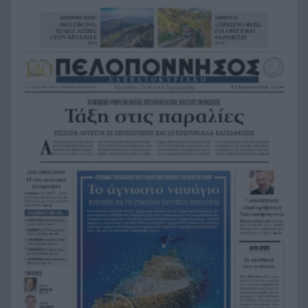
διασώστρια Δήμητρα Παναγιωτοπούλου για τις
εμπειρίες και το απαιτητικό της επάγγελμα
«Λένε προδότες και πληρωμένους όσους
19:48
αποχωρούν», διαζύγιο με αιχμές στο κόμμα
Καρυστιανού
Η Ελλάδα θα διεκδικήσει την 9η θέση στο
19:36
Παγκόσμιο πρωτάθλημα Παίδων
Τεσσάρων χρονών παιδί βρέθηκε νεκρό σε
19:24
πισίνα στην Πάρο, ανείπωτη τραγωδία
Μπαράζ συλλήψεων για ναρκωτικά σε Κέρκυρα
19:12
και Λευκάδα
Στον Αστακό ολοκληρώνεται το Ράλι Ιονίου
19:04