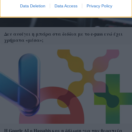
Data Deletion
Data Access
Privacy Policy
Δεν ανοίγει η μπάρα στα διόδια με το e-pass ενώ έχει
χρήματα «μέσα»;
Η Google ΑΙ ο Hassabis και η δήλωση για την θεραπεία