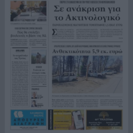
λεωφορείου έχασε τις αισθήσεις του και τη ζωή
του! ΦΩΤΟ
Κόκκινα τα 118 κτίρια στις 325 αυτοψίες των
20:12
πληγεισών περιοχών από τις καταστροφικές
πυρκαγιές
Η ανακοίνωση της ΕΑΠ για Βασιλάκο και
20:00
Μαμάση
Γιατί οδηγήθηκαν στη φυλακή οι οι δύο Ινδοί,
19:48
που κατηγορούνται για τη δολοφονία του
58χρονου ψυχολόγου στο Ναύπλιο, ΒΙΝΤΕΟ