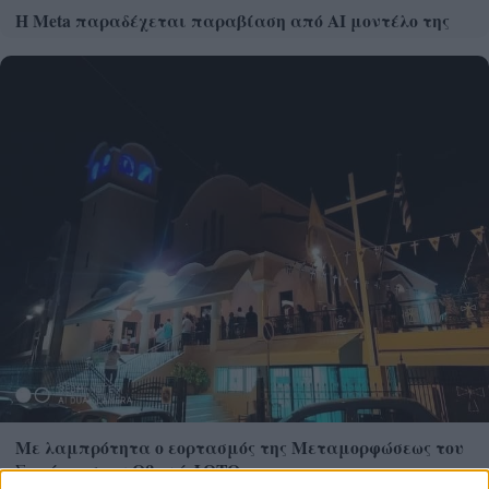
Η Meta παραδέχεται παραβίαση από AI μοντέλο της
Με λαμπρότητα ο εορτασμός της Μεταμορφώσεως του
Σωτήρος στην Οβρυά ΦΩΤΟ