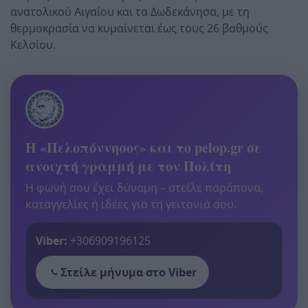
ανατολικού Αιγαίου και τα Δωδεκάνησα, με τη
θερμοκρασία να κυμαίνεται έως τους 26 βαθμούς
Κελσίου.
Η «Πελοπόννησος» και το pelop.gr σε
ανοιχτή γραμμή με τον Πολίτη
Η φωνή σου έχει δύναμη – στείλε παράπονα,
καταγγελίες ή ιδέες για τη γειτονιά σου.
Viber:
+306909196125
Στείλε μήνυμα στο Viber