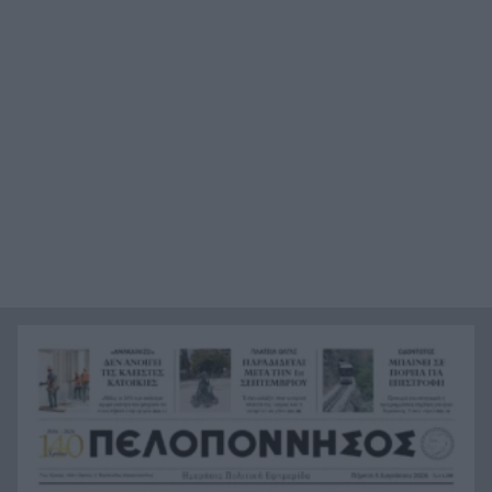
«Ένα τέταρτο γινόταν ΚΑΡΠΑ. Δεν βρίσκαμε
21:48
σημάδια ζωής», συγκλονίζει ο ναυαγοσώστης
για τον πνιγμό στα Μάλια
Ο καύσωνας λιώνει τους Σλοβάκους, ρεκόρ με
21:36
42,2 βαθμούς Κελσίου
Άρτα: Συνελήφθησαν ο διευθυντής κι ο τεχνικός
21:24
ασφαλείας του ΔΕΔΔΗΕ
Τραγικό περιστατικό, τράκαρε με αγριογούρουνο
21:12
στη Β. Εύβοια και έχασε τη ζωή του
Αλλάζουν τα πάντα στη Δανία λόγω της
21:00
τεχνικής νοημοσύνης, οι μαθητές θα
παρουσιάσουν προφορικά τις εργασίες τους
Το τελευταίο «αντίο» στην τελετή αποτέφρωσης
20:36
του συντονιστή που σκοτώθηκε μετά τη
σύγκρουση ελικοπτέρων στην Ψάθα, ΦΩΤΟ
Στιγμές αγωνίας και θρίλερ στο Αίγιο: Οδηγός
20:24