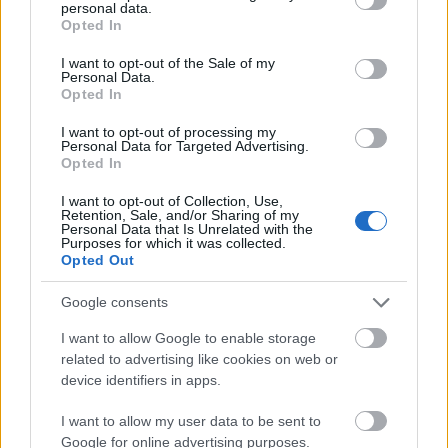
personal data.
grant or deny consent to Google and its third-party tags to
Opted In
use your data for below specified purposes in below Google
consent section.
I want to opt-out of the Sale of my
Personal Data.
Opted In
I want to opt-out of processing my
Personal Data for Targeted Advertising.
Opted In
I want to opt-out of Collection, Use,
Retention, Sale, and/or Sharing of my
Δεκαπενταύγουστος 2026: Πόσο αυξάνεται το
Personal Data that Is Unrelated with the
μεροκάματο το Σάββατο
Purposes for which it was collected.
Opted Out
Google consents
I want to allow Google to enable storage
related to advertising like cookies on web or
device identifiers in apps.
I want to allow my user data to be sent to
Google for online advertising purposes.