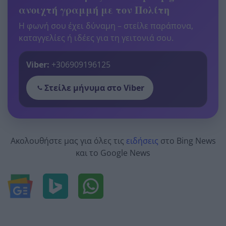
ανοιχτή γραμμή με τον Πολίτη
Η φωνή σου έχει δύναμη – στείλε παράπονα,
καταγγελίες ή ιδέες για τη γειτονιά σου.
Viber:
+306909196125
Στείλε μήνυμα στο Viber
Ακολουθήστε μας για όλες τις
ειδήσεις
στο Bing News
και το Google News