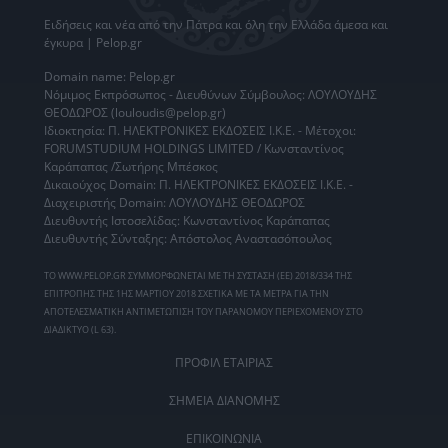
Ειδήσεις
και νέα από την
Πάτρα
και όλη την Ελλάδα άμεσα και
έγκυρα | Pelop.gr
Domain name: Pelop.gr
Νόμιμος Εκπρόσωπος - Διευθύνων Σύμβουλος: ΛΟΥΛΟΥΔΗΣ
ΘΕΟΔΩΡΟΣ (louloudis@pelop.gr)
Ιδιοκτησία: Π. ΗΛΕΚΤΡΟΝΙΚΕΣ ΕΚΔΟΣΕΙΣ Ι.Κ.Ε. - Μέτοχοι:
FORUMSTUDIUM HOLDINGS LIMITED / Κωνσταντίνος
Καράπαπας /Σωτήρης Μπέσκος
Δικαιούχος Domain: Π. ΗΛΕΚΤΡΟΝΙΚΕΣ ΕΚΔΟΣΕΙΣ Ι.Κ.Ε. -
Διαχειριστής Domain: ΛΟΥΛΟΥΔΗΣ ΘΕΟΔΩΡΟΣ
Διευθυντής Ιστοσελίδας: Κωνσταντίνος Καράπαπας
Διευθυντής Σύνταξης: Απόστολος Αναστασόπουλος
ΤΟ WWW.PELOP.GR ΣΥΜΜΟΡΦΩΝΕΤΑΙ ΜΕ ΤΗ ΣΥΣΤΑΣΗ (ΕΕ) 2018/334 ΤΗΣ
ΕΠΙΤΡΟΠΗΣ ΤΗΣ 1ΗΣ ΜΑΡΤΙΟΥ 2018 ΣΧΕΤΙΚΑ ΜΕ ΤΑ ΜΕΤΡΑ ΓΙΑ ΤΗΝ
ΑΠΟΤΕΛΕΣΜΑΤΙΚΗ ΑΝΤΙΜΕΤΩΠΙΣΗ ΤΟΥ ΠΑΡΑΝΟΜΟΥ ΠΕΡΙΕΧΟΜΕΝΟΥ ΣΤΟ
ΔΙΑΔΙΚΤΥΟ (L 63).
ΠΡΟΦΙΛ ΕΤΑΙΡΙΑΣ
ΣΗΜΕΙΑ ΔΙΑΝΟΜΗΣ
ΕΠΙΚΟΙΝΩΝΙΑ