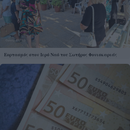
Εορτασμός στον Ιερό Ναό του Σωτήρος Φονισκαριάς