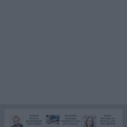
IRIS που ενεργοποιούν την εφορία
Τραγωδία στην άσφαλτο στις Σέρρες: Δύο νεκροί
9:25
σε σφοδρή σύγκρουση ΙΧ με φορτηγό
Ιαπωνία: Συγκλονιστικό ΒΙΝΤΕΟ από χειρουργείο
9:14
την ώρα των 7,1 Ρίχτερ
Φαρμακείο διακοπών: Η λίστα SOS που πρέπει
9:05
να έχει κάθε ταξιδιώτης στη βαλίτσα του
Μυστράς: Παθολογικά αίτια «δείχνει» η πρώτη
8:59
ιατροδικαστική εξέταση για τον 90χρονο στον
καταψύκτη
«Φωτιά» στις τιμές του πετρελαίου: Ξεπέρασε τα
8:51
83 δολάρια το Brent
Περού: Σάλος με ΒΙΝΤΕΟ σεξουαλικής επίθεσης
8:43
σε 26χρονη τραγουδίστρια
Συντάξεις: Η σκληρή πραγματικότητα για 6
8:35