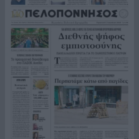
στους 10 συνταξιούχους – Χάσμα δύο
ταχυτήτων μεταξύ Δημοσίου και ιδιωτικού
τομέα
Φωτιές από αμέλεια σε Σκύρο και Λακωνία: Δύο
8:23
συλλήψεις από την Πυροσβεστική, τσουχτερό
πρόστιμο για τη ψησταριά
Καταπέλτης η Δικαιοσύνη για τη φωτιά στη
8:16
Βοιωτία: Προφυλακιστέοι Δήμαρχος, εργολάβος
και επιχειρηματίας
Πάτρα: Τροχαίο με υλικές ζημιές τα ξημερώματα
8:06
στην Ελευθερίου Βενιζέλου