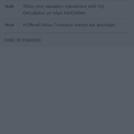
Τέλος στις «κρυφές» εγκυκλίους από 1ης
10:29
Οκτωβρίου με νόμο Χατζηδάκη
Η Εθνική Νέων Γυναικών νίκησε και φουλάρει
10:24
για την 5η θέση
ΟΛΕΣ ΟΙ ΕΙΔΗΣΕΙΣ
Τραγωδία σε σχολείο της Ταϊλανδής: Νεαρός
10:18
άνοιξε πυρ και σκότωσε 7 άτομα
Following: Η ψευδαίσθηση του ελέγχου
10:15
Οι σημερινές προβλέψεις για όλα τα ζώδια
10:07
Ηλεία: Δύο συλλήψεις στο Αρκούδι για
9:51
αυθαίρετες κατασκευές και κατάληψη αιγιαλού
Πάτρα: Δύο συλλήψεις για διατάραξη κοινής
9:43
ησυχίας
«Καμπάνες» 10% έως 40% για άτυπες δωρεές: Οι
9:33
παγίδες με μετρητά, κοινούς λογαριασμούς και