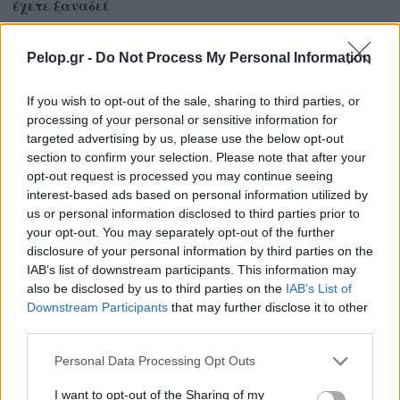
έχετε ξαναδεί
Pelop.gr -
Do Not Process My Personal Information
If you wish to opt-out of the sale, sharing to third parties, or
processing of your personal or sensitive information for
targeted advertising by us, please use the below opt-out
section to confirm your selection. Please note that after your
opt-out request is processed you may continue seeing
interest-based ads based on personal information utilized by
us or personal information disclosed to third parties prior to
your opt-out. You may separately opt-out of the further
disclosure of your personal information by third parties on the
IAB’s list of downstream participants. This information may
Ο Ιστιοπλοϊκός Ομιλος Πατρών στο Ράλι Ιονίου
also be disclosed by us to third parties on the
IAB’s List of
Downstream Participants
that may further disclose it to other
third parties.
Please note that this website/app uses one or more Google
Personal Data Processing Opt Outs
services and may gather and store information including but
not limited to your visit or usage behaviour. You may click to
I want to opt-out of the Sharing of my