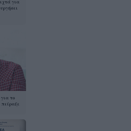
ιχτά για
ουργήσει
 για το
 πείραξε