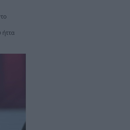
ντο
 ήττα