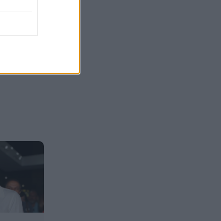
Τσιτσάνη στο Φισκάρδο και
πήρε την κάρτα της μπάντας
Στα ύψη το μοσχάρι: 28,4%
16:52
ακριβότερο από τον Δεκέμβριο
του 2024