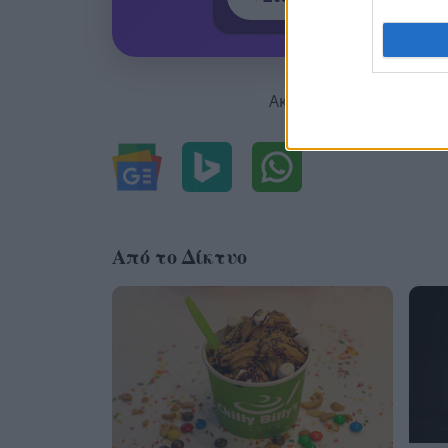
Ακολουθήστε μας για ό
Από το Δίκτυο