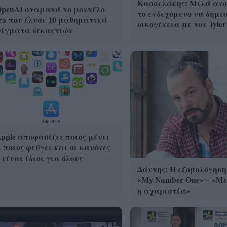
Κασσελάκης: Μιλά ανο
OpenAI σταματά το μοντέλο
το ενδεχόμενο να δημι
ra που έλυσε 10 μαθηματικά
οικογένεια με τον Tyler
νίγματα δεκαετιών
pple αποφασίζει ποιος μένει
 ποιος φεύγει και οι κανόνες
 είναι ίδιοι για όλους
Δάντης: Η εξομολόγηση
«My Number One» – «Με
η αχαριστία»