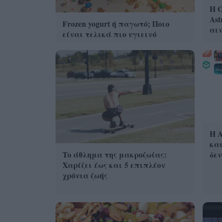
Η 
Ast
Frozen yogurt ή παγωτό; Ποιο
αι
είναι τελικά πιο υγιεινό
Η A
και
δεν
Το άθλημα της μακροζωίας:
Χαρίζει έως και 5 επιπλέον
χρόνια ζωής