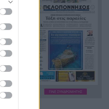
Κιλκίς: Φωτιά, επιχειρούν τρία
17:43
αεροσκάφη, 28 πυροσβέστες,
εθελοντές και 9 οχήματα
Αντόνιο Μπαντέρας: Γιατί
17:38
άφησε το Χόλιγουντ και
επέστρεψε στη Μάλαγα
Τραγωδία, ανασύρθηκε νεκρός
17:34
43χρονος από τη θάλασσα
ανάμεσα σε Αγκίστρι και
Αίγινα
Άντι Μπέρναμ: Η συγκινητική
17:29
εξομολόγηση για τον πατέρα
του που πάσχει από
Αλτσχάιμερ
ΓΙΝΕ ΣΥΝΔΡΟΜΗΤΗΣ
«Κάτι θα κάνουμε στην
17:22
Αθήνα»: Η Άννα Βίσση άκουσε