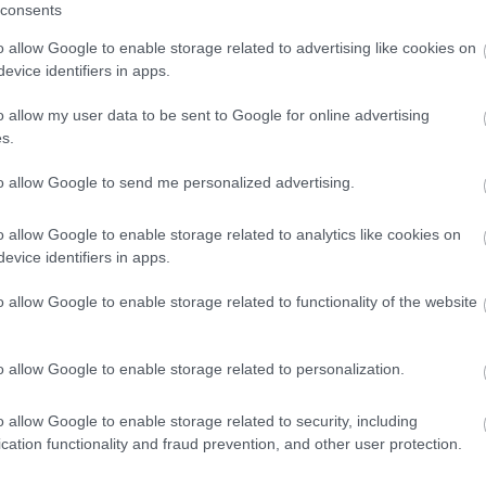
consents
o allow Google to enable storage related to advertising like cookies on
evice identifiers in apps.
o allow my user data to be sent to Google for online advertising
s.
to allow Google to send me personalized advertising.
o allow Google to enable storage related to analytics like cookies on
εοπτικά από την ΕΡΤ 1 από τις 21:00 έως τις 23:00.
evice identifiers in apps.
o allow Google to enable storage related to functionality of the website
 pelop.gr σε ανοιχτή γραμμή με τον Πολίτη
o allow Google to enable storage related to personalization.
λε παράπονα, καταγγελίες ή ιδέες για τη γειτονιά σου.
o allow Google to enable storage related to security, including
cation functionality and fraud prevention, and other user protection.
er