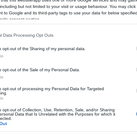
 that this website/app uses one or more Google services and may gath
ατροπές κάνουν το σπορ μας όμορφο και συναρπαστικό. Φυσ
including but not limited to your visit or usage behaviour. You may click 
ν αγώνα, στο τέλος της ημέρας είμαστε όλοι φίλοι και θα πάμ
 to Google and its third-party tags to use your data for below specifi
ogle consent section.
ιρό αύριο, αν και σήμερα βρέχει“, είπε η Μανόλο στη συνέ
l Data Processing Opt Outs
μεν και Σόντρε, οι Αμερικανοί Σαμ Κέντρικς και Ζακ Μπράν
μπό Κολέ και ο Ολλανδός Μένο Φλόον. Το επί κοντώ αρχίσει 
o opt-out of the Sharing of my personal data.
In
 η οποία δεν έχει βρει ακόμα αγωνιστικό ρυθμό, έχοντας ω
τίπαλές της στον αγώνα, που θα ξεκινήσει στις 21:35, είναι 
o opt-out of the Sale of my Personal Data.
ρεκόρ Κ20 (71.74), η Σέρβα Αντριάνα Βίλαγκος, η Κολομβια
In
ε και Μαρί-Τερίζ Ομπστ, η Τσέχα Νίκολα Ογκροντνίκοβα, 
το Εκουαδόρ.
to opt-out of processing my Personal Data for Targeted
ing.
In
o opt-out of Collection, Use, Retention, Sale, and/or Sharing
ersonal Data that Is Unrelated with the Purposes for which it
lected.
Out