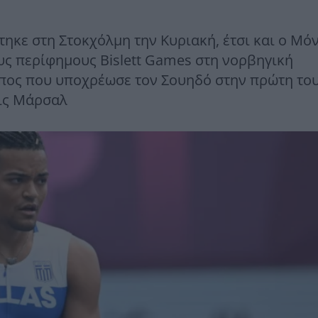
κε στη Στοκχόλμη την Κυριακή, έτσι και ο Μό
υς περίφημους Bislett Games στη νορβηγική
ωπος που υποχρέωσε τον Σουηδό στην πρώτη του
τις Μάρσαλ