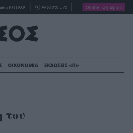
nisos FM 103.9
Ακούστε Live
Online Εφημερίδα
Σ
ΟΙΚΟΝΟΜΙΑ
ΕΚΔΟΣΕΙΣ «Π»
η του