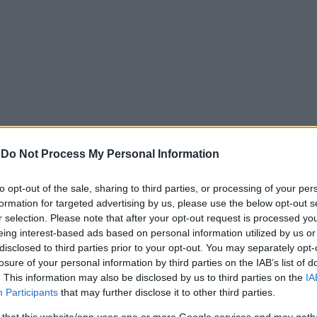
-
Do Not Process My Personal Information
to opt-out of the sale, sharing to third parties, or processing of your per
formation for targeted advertising by us, please use the below opt-out s
αϊκό, αλλά με κόσμο στον τελικό με τον Ολυμπιακό
r selection. Please note that after your opt-out request is processed y
πέρασε τόσο στη Λεμεσό όσο και στο Τούρκου, κοιτάζει ακό
eing interest-based ads based on personal information utilized by us or
disclosed to third parties prior to your opt-out. You may separately opt-
ατά του. Όπως ο Έλληνας πρωταθλητής δεν αγωνίστηκε στ
losure of your personal information by third parties on the IAB’s list of
τουπλάντις δεν θα δώσει το “παρών” στους περίφημους Bis
. This information may also be disclosed by us to third parties on the
IA
, εκεί ο άνθρωπος που υποχρέωσε τον Σουηδό στην πρώτη 
Participants
that may further disclose it to other third parties.
ς Μάρσαλ.