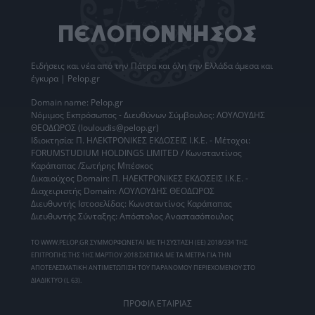
Ειδήσεις
και νέα από την
Πάτρα
και όλη την Ελλάδα άμεσα και
έγκυρα | Pelop.gr
Domain name: Pelop.gr
Νόμιμος Εκπρόσωπος - Διευθύνων Σύμβουλος: ΛΟΥΛΟΥΔΗΣ
ΘΕΟΔΩΡΟΣ (louloudis@pelop.gr)
Ιδιοκτησία: Π. ΗΛΕΚΤΡΟΝΙΚΕΣ ΕΚΔΟΣΕΙΣ Ι.Κ.Ε. - Μέτοχοι:
FORUMSTUDIUM HOLDINGS LIMITED / Κωνσταντίνος
Καράπαπας /Σωτήρης Μπέσκος
Δικαιούχος Domain: Π. ΗΛΕΚΤΡΟΝΙΚΕΣ ΕΚΔΟΣΕΙΣ Ι.Κ.Ε. -
Διαχειριστής Domain: ΛΟΥΛΟΥΔΗΣ ΘΕΟΔΩΡΟΣ
Διευθυντής Ιστοσελίδας: Κωνσταντίνος Καράπαπας
Διευθυντής Σύνταξης: Απόστολος Αναστασόπουλος
ΤΟ WWW.PELOP.GR ΣΥΜΜΟΡΦΩΝΕΤΑΙ ΜΕ ΤΗ ΣΥΣΤΑΣΗ (ΕΕ) 2018/334 ΤΗΣ
ΕΠΙΤΡΟΠΗΣ ΤΗΣ 1ΗΣ ΜΑΡΤΙΟΥ 2018 ΣΧΕΤΙΚΑ ΜΕ ΤΑ ΜΕΤΡΑ ΓΙΑ ΤΗΝ
ΑΠΟΤΕΛΕΣΜΑΤΙΚΗ ΑΝΤΙΜΕΤΩΠΙΣΗ ΤΟΥ ΠΑΡΑΝΟΜΟΥ ΠΕΡΙΕΧΟΜΕΝΟΥ ΣΤΟ
ΔΙΑΔΙΚΤΥΟ (L 63).
ΠΡΟΦΙΛ ΕΤΑΙΡΙΑΣ