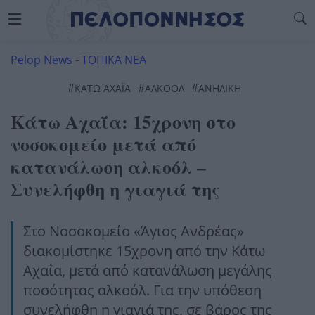
Pelop News
-
ΤΟΠΙΚΑ ΝΕΑ
#
#
#
ΚΆΤΩ ΑΧΑΪ́Α
ΑΛΚΟΌΛ
ΑΝΉΛΙΚΗ
Κάτω Αχαΐα: 15χρονη στο
νοσοκομείο μετά από
κατανάλωση αλκοόλ –
Συνελήφθη η γιαγιά της
Στο Νοσοκομείο «Άγιος Ανδρέας»
διακομίστηκε 15χρονη από την Κάτω
Αχαΐα, μετά από κατανάλωση μεγάλης
ποσότητας αλκοόλ. Για την υπόθεση
συνελήφθη η γιαγιά της, σε βάρος της