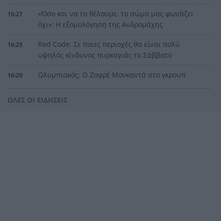
«Όσο και να το θέλουμε, το σώμα μας φωνάζει
16:27
όχι»: Η εξομολόγηση της Ανδρομάχης
Red Code: Σε ποιες περιοχές θα είναι πολύ
16:25
υψηλός κίνδυνος πυρκαγιάς το Σάββατο
Ολυμπιακός: Ο Ζοφρέ Μονκαντά στο γκρουπ
16:20
ομάδων του Βαγγέλη Μαρινάκη
ΟΛΕΣ ΟΙ ΕΙΔΗΣΕΙΣ
Δεν έκλεισες ακόμα διακοπές; 5 μέρη δίπλα στη
16:16
θάλασσα όπου αξίζει να ψάξεις δωμάτιο τώρα
Ποια προβλήματα αναδεικνύει μελέτη για τον
16:00
βιώσιμο τουρισμό στην Πάτρα
Μυστράς: Καταδικάστηκε σε 11 μήνες με
15:58
αναστολή ο 55χρονος που έκρυβε τη σορό του
πατέρα του σε καταψύκτη
Πόσο κοστίζει να φύγει μια οικογένεια διακοπές:
15:49
Καύσιμα, διόδια και ακτοπλοϊκά στη ζυγαριά