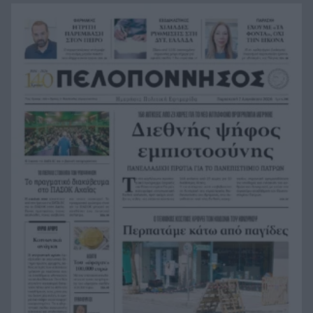
Πανεπιστήμιο Πατρών: 168 αιτήσεις από 23
15:06
χώρες για το αγγλόφωνο Ιατρικό Τμήμα
«Πράσινο φως» για την οριστική θωράκιση του
14:59
Οδοντωτού: Η Περιφέρεια Δυτικής Ελλάδας
διαθέτει 1,86 εκατ. ευρώ για την μελέτη
επαναλειτουργίας του ιστορικού σιδηρόδρομου
Πειραματικό εμβόλιο κατά του Έμπολα μπαίνει
14:58
σε κλινική δοκιμή – Πρώτοι εθελοντές έλαβαν
δόση στον Καναδά
Χανιά: 64χρονος πέθανε σε πισίνα ξενοδοχείου –
14:50
Συνελήφθη ο ιδιοκτήτης
Σκιαδαρέσης: Άμεσες παρεμβάσεις στην
14:42
Κανελλοπούλου για να αντιμετωπιστούν τα
προβλήματα οδικής ασφάλειας
Νέο πρόστιμο-ρεκόρ στη Meta: 567 εκατ.
14:34
δολάρια για την ασφάλεια των παιδιών στα