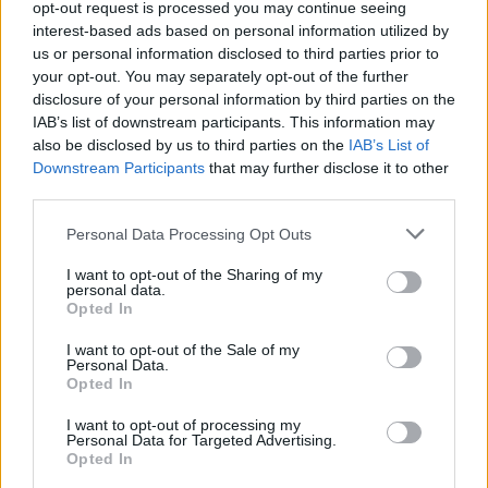
opt-out request is processed you may continue seeing
Τι σημαίνουν οι καφέ άκρες στα φυτά – Το λάθος με το
interest-based ads based on personal information utilized by
πότισμα
us or personal information disclosed to third parties prior to
your opt-out. You may separately opt-out of the further
disclosure of your personal information by third parties on the
IAB’s list of downstream participants. This information may
also be disclosed by us to third parties on the
IAB’s List of
Downstream Participants
that may further disclose it to other
third parties.
Please note that this website/app uses one or more Google
Personal Data Processing Opt Outs
services and may gather and store information including but
not limited to your visit or usage behaviour. You may click to
I want to opt-out of the Sharing of my
personal data.
grant or deny consent to Google and its third-party tags to
Opted In
use your data for below specified purposes in below Google
consent section.
I want to opt-out of the Sale of my
Personal Data.
Opted In
Το GTA 6 αποκαλύπτεται και το Netflix το δείχνει
I want to opt-out of processing my
Personal Data for Targeted Advertising.
πρώτο
Opted In