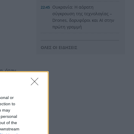
Ουκρανία: Η αόρατη
22:45
σύγκρουση της τεχνολογίας –
Drones, δορυφόροι και AI στην
πρώτη γραμμή
Το βραδινό που χορταίνει και
22:34
βοηθά στον έλεγχο του
ΟΛΕΣ ΟΙ ΕΙΔΗΣΕΙΣ
βάρους
Ο Ελληνοκύπριος νομπελίστας
22:23
α, όταν,
Ντέμης Χασάμπης στο
«τιμόνι» της Google AI
HELLENiQ ENERGY: Έως 25
στε να
22:15
εκατ. ευρώ για έργα
sonal or
αποκατάστασης στις
ection to
πυρόπληκτες περιοχές
ou may
 personal
Οι ξηροί καρποί που αξίζει να
22:06
out of the
βάλεις στη διατροφή σου αν
 downstream
θέλεις να επενδύσεις στη