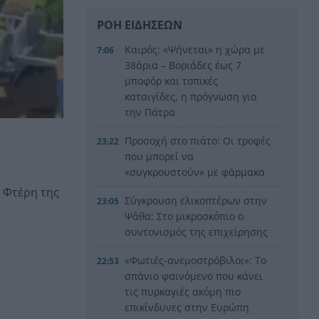
ΡΟΗ ΕΙΔΗΣΕΩΝ
Καιρός: «Ψήνεται» η χώρα με
7:06
38άρια – Βοριάδες έως 7
μποφόρ και τοπικές
καταιγίδες, η πρόγνωση για
την Πάτρα
Προσοχή στο πιάτο: Οι τροφές
23:22
που μπορεί να
«συγκρουστούν» με φάρμακα
 Φτέρη της
Σύγκρουση ελικοπτέρων στην
23:05
Ψάθα: Στο μικροσκόπιο ο
συντονισμός της επιχείρησης
«Φωτιές-ανεμοστρόβιλοι»: Το
22:53
σπάνιο φαινόμενο που κάνει
τις πυρκαγιές ακόμη πιο
επικίνδυνες στην Ευρώπη