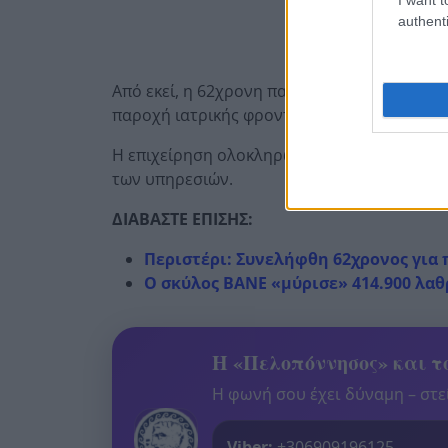
authenti
Από εκεί, η 62χρονη παρελήφθη από ασθενο
παροχή ιατρικής φροντίδας.
Η επιχείρηση ολοκληρώθηκε χωρίς περαιτέ
των υπηρεσιών.
ΔΙΑΒΑΣΤΕ ΕΠΙΣΗΣ:
Περιστέρι: Συνελήφθη 62χρονος για
Ο σκύλος ΒΑΝΕ «μύρισε» 414.900 λαθ
Η «Πελοπόννησος» και το
Η φωνή σου έχει δύναμη – στεί
Viber:
+306909196125