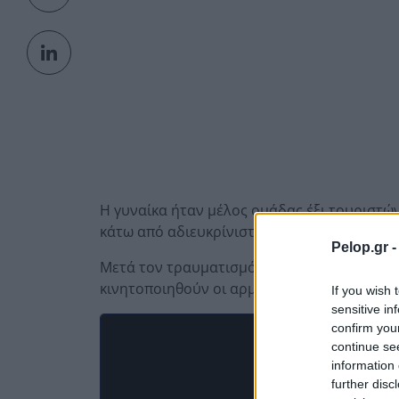
Η γυναίκα ήταν μέλος ομάδας έξι τουριστώ
κάτω από αδιευκρίνιστες συνθήκες, τραυματ
Pelop.gr 
Μετά τον τραυματισμό της, έγινε κλήση στ
κινητοποιηθούν οι αρμόδιες υπηρεσίες.
If you wish 
sensitive in
confirm you
continue se
information 
further disc