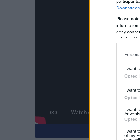
participants
Downstream 
Please note
information 
deny consent
in below Go
Persona
I want t
Opted 
I want t
Opted 
I want 
Advertis
Opted 
Κάνε εγγραφή στο
I want t
of my P
was col