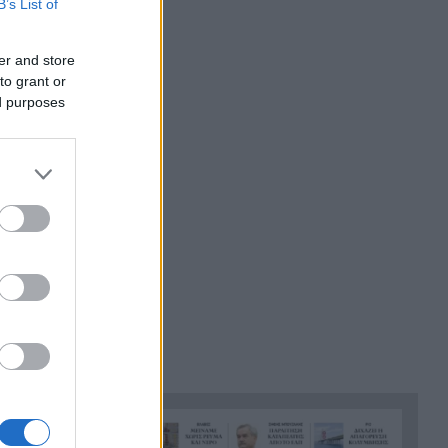
B’s List of
μακροζωία
er and store
Ηλεκτρική διασύνδεση
21:53
to grant or
Ελλάδας – Κύπρου: Μπήκε η
ed purposes
Meridiam στο έργο του ΑΔΜΗΕ
Η Σκόπελος στους κορυφαίους
21:45
κινηματογραφικούς
προορισμούς της Μεσογείου
Πώς το φαγόπυρο μπορεί να
21:37
συμβάλει στον έλεγχο του
βάρους
Συναγερμός στη Βόρεια
21:27
Καρολίνα: Πολλοί νεκροί σε
μαζικούς πυροβολισμούς
Κέρκυρα: Ο κρυμμένος
21:20
«σκουπιδότοπος» κάτω από τη
θάλασσα, συγκλονιστικές