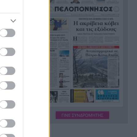
υποβρύχιες εικόνες
Το απόλυτο summer roadtrip
21:12
στολίου και
από την άγρια Μάνη στην
καστροπολιτεία της
Μονεμβασίας
φεραν σε
Σύμη: Εντοπίστηκε σορός
21:02
άνδρα στον Πανορμίτη –
Πιθανότατα ανήκει στον
αγνοούμενο Γερμανό τουρίστα
Συμφωνία Ιράν – Ομάν για νέα
20:51
ναυτιλιακή διαδρομή στα
Στενά του Ορμούζ
Ήττα-αποκλεισμός για την
20:38
Εθνική Nέων Γυναικών στο
ΓΙΝΕ ΣΥΝΔΡΟΜΗΤΗΣ
Ευρωπαϊκό
Δικαστικό μπλόκο στους
20:33