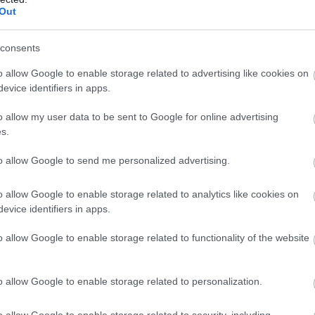
οσβέστες
Out
καν 16 πυροσβέστες από την Πυροσβεστική Υπηρεσία Αργο
consents
o allow Google to enable storage related to advertising like cookies on
νη γυναίκα, την ακινητοποίησαν και στη συνέχεια τη μετέ
evice identifiers in apps.
o allow my user data to be sent to Google for online advertising
s.
to allow Google to send me personalized advertising.
o allow Google to enable storage related to analytics like cookies on
evice identifiers in apps.
o allow Google to enable storage related to functionality of the website
o allow Google to enable storage related to personalization.
o allow Google to enable storage related to security, including