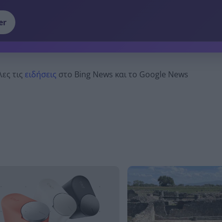
er
λες τις
ειδήσεις
στο Bing News και το Google News