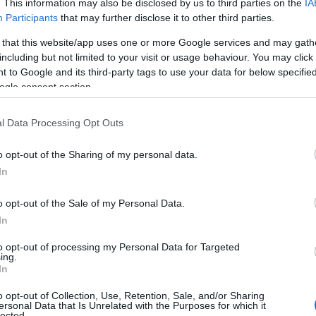
. This information may also be disclosed by us to third parties on the
IA
Participants
that may further disclose it to other third parties.
 that this website/app uses one or more Google services and may gath
including but not limited to your visit or usage behaviour. You may click 
 to Google and its third-party tags to use your data for below specifi
ogle consent section.
l Data Processing Opt Outs
o opt-out of the Sharing of my personal data.
In
o opt-out of the Sale of my Personal Data.
In
to opt-out of processing my Personal Data for Targeted
ing.
In
Pelop
για περισσότερα videos
o opt-out of Collection, Use, Retention, Sale, and/or Sharing
ersonal Data that Is Unrelated with the Purposes for which it
lected.