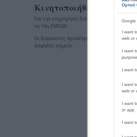
Κινητοποιήθηκαν 16 πυρ
Opted 
Για την επιχείρηση διάσωσης κινητοποιήθη
Google 
τη 16η ΕΜΟΔΕ.
I want t
Οι διασώστες προσέγγισαν την τραυματισμέ
web or d
ασφαλές σημείο.
I want t
purpose
I want 
I want t
web or d
I want t
or app.
I want t
I want t