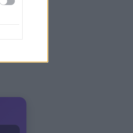
δασμούς Τραμπ:
Επιστρέφονται 100
δισεκατομμύρια δολάρια σε
επιχειρήσεις
α την
Αιγιάλεια: Ήρθαν από τη
20:25
Βρετανία για μια νέα ζωή και
υντονισμό
η πυρκαγιά τους άφησε στο
δρόμο!