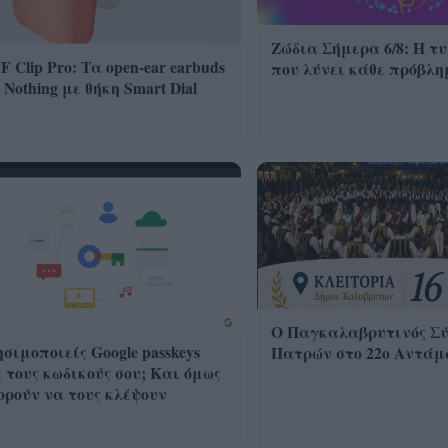
Ζώδια Σήμερα 6/8: Η τ
 Clip Pro: Τα open-ear earbuds
που λύνει κάθε πρόβλη
 Nothing με θήκη Smart Dial
Ο Παγκαλαβρυτινός Σύ
σιμοποιείς Google passkeys
Πατρών στο 22ο Αντάμ
 τους κωδικούς σου; Και όμως
ρούν να τους κλέψουν