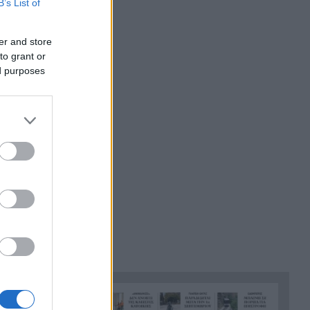
B’s List of
σπάνιο καιρικό φαινόμενο
50ετίας που «έκαψε» Αττική
er and store
και Βοιωτία
to grant or
ed purposes
Συναγερμός για τις πυρκαγιές:
7:15
Υψηλός κίνδυνος στη Δυτ.
Ελλάδα, ποιες περιοχές
βρίσκονται στο «κόκκινο»
Καιρός: «Ψήνεται» η χώρα με
7:06
38άρια – Βοριάδες έως 7
μποφόρ και τοπικές
καταιγίδες, η πρόγνωση για
την Πάτρα
Προσοχή στο πιάτο: Οι τροφές
23:22
που μπορεί να
«συγκρουστούν» με φάρμακα
Σύγκρουση ελικοπτέρων στην
23:05
Ψάθα: Στο μικροσκόπιο ο