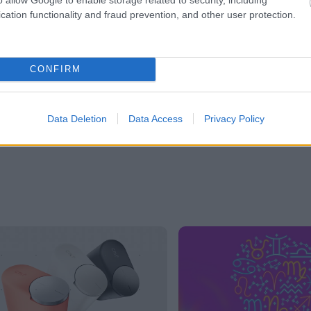
cation functionality and fraud prevention, and other user protection.
er
CONFIRM
λες τις
ειδήσεις
στο Bing News και το Google News
Data Deletion
Data Access
Privacy Policy