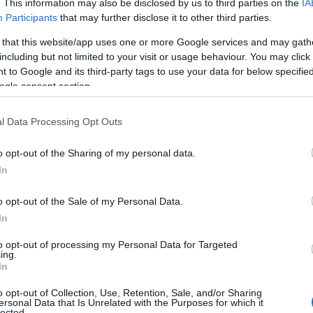
. This information may also be disclosed by us to third parties on the
IA
Participants
that may further disclose it to other third parties.
 that this website/app uses one or more Google services and may gath
including but not limited to your visit or usage behaviour. You may click 
 to Google and its third-party tags to use your data for below specifi
ogle consent section.
l Data Processing Opt Outs
o opt-out of the Sharing of my personal data.
In
o opt-out of the Sale of my Personal Data.
In
to opt-out of processing my Personal Data for Targeted
ing.
In
o opt-out of Collection, Use, Retention, Sale, and/or Sharing
ersonal Data that Is Unrelated with the Purposes for which it
lected.