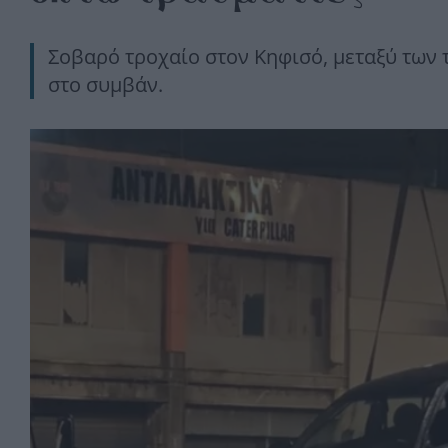
Σοβαρό τροχαίο στον Κηφισό, μεταξύ των 
στο συμβάν.