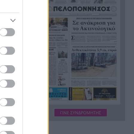
ης Μαρτίου
συντονισμός της επιχείρησης
πηρεάσει, η
«Φωτιές-ανεμοστρόβιλοι»: Το
22:53
σπάνιο φαινόμενο που κάνει
τις πυρκαγιές ακόμη πιο
επικίνδυνες στην Ευρώπη
 όσα
Ουκρανία: Η αόρατη
22:45
σύγκρουση της τεχνολογίας –
Drones, δορυφόροι και AI στην
πρώτη γραμμή
ια το
Το βραδινό που χορταίνει και
22:34
βοηθά στον έλεγχο του
βάρους
Ο Ελληνοκύπριος νομπελίστας
22:23
Ντέμης Χασάμπης στο
ΓΙΝΕ ΣΥΝΔΡΟΜΗΤΗΣ
«τιμόνι» της Google AI
HELLENiQ ENERGY: Έως 25
22:15