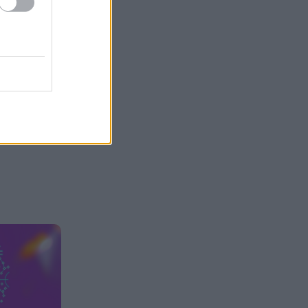
εκατ. ευρώ για έργα
αποκατάστασης στις
πυρόπληκτες περιοχές
Οι ξηροί καρποί που αξίζει να
22:06
βάλεις στη διατροφή σου αν
θέλεις να επενδύσεις στη
μακροζωία