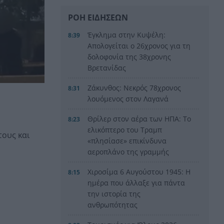
ΡΟΗ ΕΙΔΗΣΕΩΝ
Έγκλημα στην Κυψέλη:
8:39
Απολογείται ο 26χρονος για τη
δολοφονία της 38χρονης
Βρετανίδας
Ζάκυνθος: Νεκρός 78χρονος
8:31
λουόμενος στον Λαγανά
Θρίλερ στον αέρα των ΗΠΑ: Το
8:23
ελικόπτερο του Τραμπ
ους και
«πλησίασε» επικίνδυνα
αεροπλάνο της γραμμής
Χιροσίμα 6 Αυγούστου 1945: Η
8:15
ημέρα που άλλαξε για πάντα
την ιστορία της
ανθρωπότητας