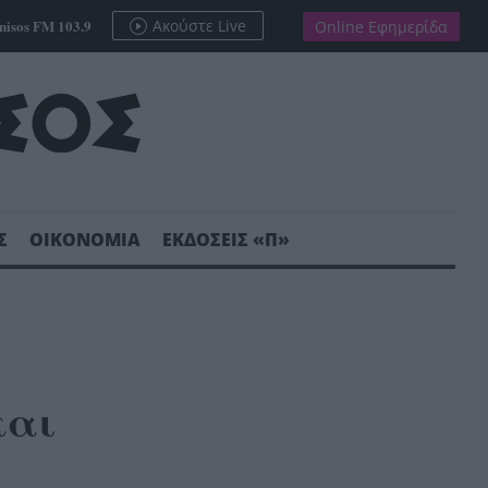
nisos FM 103.9
Ακούστε Live
Online Εφημερίδα
Σ
ΟΙΚΟΝΟΜΙΑ
ΕΚΔΟΣΕΙΣ «Π»
και