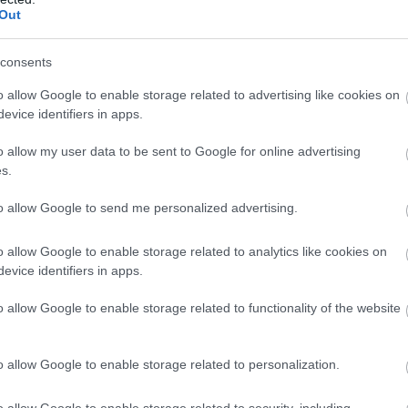
τησε μαθήτριες «μοντελάκια» για την παρέλαση της 25
Out
εται «βουτιά» της θερμοκρασίας, ποιες περιοχές θα ε
consents
ητσοτσάκης, η ατζέντα με Πιερρακάκη
o allow Google to enable storage related to advertising like cookies on
evice identifiers in apps.
2025: Τα SOS για να μην πληρώσετε έξτρα φόρους, όλα
o allow my user data to be sent to Google for online advertising
s.
 – Πούτιν για τον τερματισμό του πολέμου
to allow Google to send me personalized advertising.
του κρατούμενου – Αποκλειστικά στην «Π» η έκθεση γ
o allow Google to enable storage related to analytics like cookies on
evice identifiers in apps.
o allow Google to enable storage related to functionality of the website
 pelop.gr σε ανοιχτή γραμμή με τον Πολίτη
λε παράπονα, καταγγελίες ή ιδέες για τη γειτονιά σου.
o allow Google to enable storage related to personalization.
o allow Google to enable storage related to security, including