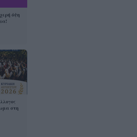
υχερή όψη
μα!
λλογος
ωμα στη