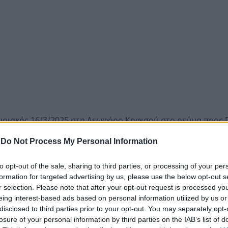
υριακής 16/3/2025 στη Λεωφόρο Κηφισού στο ρεύμα προς 
-
Do Not Process My Personal Information
ο ενεπλάκησαν δύο οχήματα και στο σημείο σταμάτησα
χεια ένα
άλλο αυτοκίνητο έπεσε πάνω στις μοτοσυκλέτ
to opt-out of the sale, sharing to third parties, or processing of your per
ικός. Τέλος ακολούθησε ακόμα μια σύγκρουση τριών οχημ
formation for targeted advertising by us, please use the below opt-out s
r selection. Please note that after your opt-out request is processed y
ιστούν συνολικά οκτώ άτομα και να μεταφερθούν στο νοσ
eing interest-based ads based on personal information utilized by us or
disclosed to third parties prior to your opt-out. You may separately opt-
ε τμήμα της Λεωφόρου Κηφισού στο ρεύμα προς Πειραιά.
losure of your personal information by third parties on the IAB’s list of