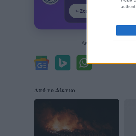
authenti
Στείλε μήνυμα στο Vib
Ακολουθήστε μας για ό
Από το Δίκτυο