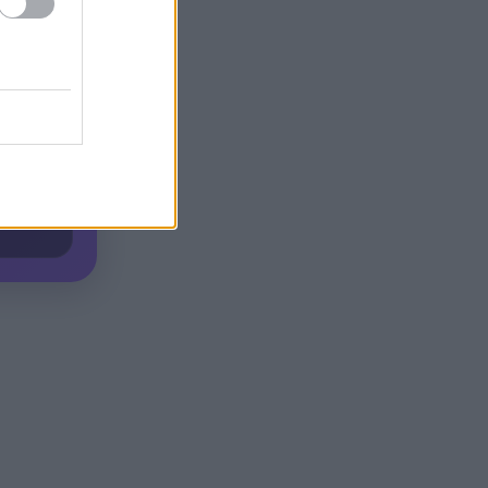
Το Ιράν στέλνει μήνυμα στον
19:36
Κόλπο: «Φρενάρετε τον Τραμπ
ή θα πληγούν κρίσιμες
υποδομές»
«Ευγενικός, ακέραιος και
19:24
ανιδιοτελής άνθρωπος», η
ανακοίνωση της οικογένειας
της 38χρονης Βρετανίδας
Ελίζαμπεθ Ρος