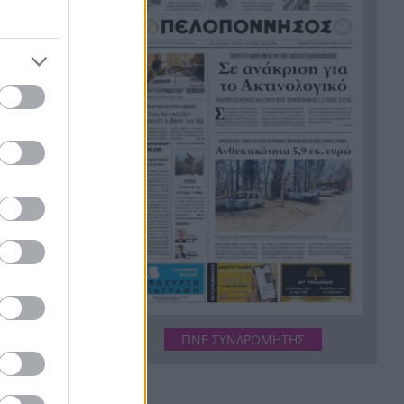
ΦΩΤΟ
Στιγμές αγωνίας και θρίλερ
20:24
στο Αίγιο: Οδηγός λεωφορείου
έχασε τις αισθήσεις του και τη
ζωή του! ΦΩΤΟ
Κόκκινα τα 118 κτίρια στις 325
20:12
αυτοψίες των πληγεισών
περιοχών από τις
καταστροφικές πυρκαγιές
όλο τον κόσμο,
 τη δύναμη να
Η ανακοίνωση της ΕΑΠ για
20:00
της πολεμικής
Βασιλάκο και Μαμάση
Γιατί οδηγήθηκαν στη φυλακή
19:48
οι οι δύο Ινδοί, που
ο που σαπίζει
κατηγορούνται για τη
ΓΙΝΕ ΣΥΝΔΡΟΜΗΤΗΣ
να βάλουν τη
δολοφονία του 58χρονου
ευσης και των
ψυχολόγου στο Ναύπλιο,
ΒΙΝΤΕΟ