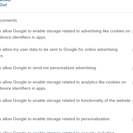
Out
consents
o allow Google to enable storage related to advertising like cookies on
evice identifiers in apps.
o allow my user data to be sent to Google for online advertising
s.
to allow Google to send me personalized advertising.
μπνέει εκατομμύρια αγωνιστές και κομμουνιστές, εργάτες και λαό σε 
εμο και τον καπιταλισμό. Η Ιστορία διδάσκει πως οι λαοί έχουν
o allow Google to enable storage related to analytics like cookies on
ύς συσχετισμούς και να βγούνε νικητές. Αυτό έδειξε και η έκβαση 
evice identifiers in apps.
o allow Google to enable storage related to functionality of the website
νσης της ταξικής πάλης στην Ελλάδα, αποδεικνύει ότι σε έναν κόσμ
ενοι και τα λαϊκά στρώματα να βγουν ορμητικά στο προσκήνιο, 
o allow Google to enable storage related to personalization.
, ανοίγοντας τον δρόμο της ανατροπής του συστήματος της εκμετάλλ
λίας των λαών, τον σοσιαλισμό – κομμουνισμό.
o allow Google to enable storage related to security, including