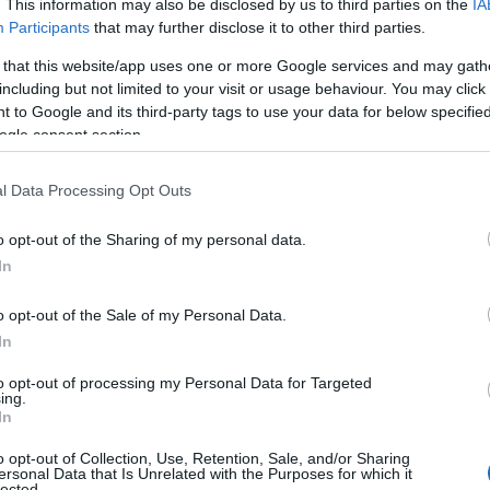
. This information may also be disclosed by us to third parties on the
IA
Participants
that may further disclose it to other third parties.
τές και τους ντόπιους συνεργάτες τους μέσα από τις γραμμές των 
 that this website/app uses one or more Google services and may gath
υς αυτούς που με το όπλο στο χέρι ελευθέρωσαν την Ελλάδα α
including but not limited to your visit or usage behaviour. You may click 
λγαρους κατακτητές και μετά την απελευθέρωση διώχθηκαν, βασα
 to Google and its third-party tags to use your data for below specifi
ερήφανα στο εκτελεστικό απόσπασμα, τους μαχητές και της μ
ogle consent section.
 με την αστική τάξη, με το σύνολο των πολιτικών της δυνάμεων,
ρετανίας και των ΗΠΑ.
l Data Processing Opt Outs
η
ν λαών όλου του κόσμου είναι η απόδειξη! Η 9
Μάη είναι η Μέρα
o opt-out of the Sharing of my personal data.
ν χυθεί από τις κυβερνήσεις και τα αστικά κόμματα, την ΕΕ και τα 
In
νισμό και την ανιστόρητη θεωρία των δύο άκρων, που προσπαθεί ν
o opt-out of the Sale of my Personal Data.
 να ξαναγραφτεί.
In
to opt-out of processing my Personal Data for Targeted
ing.
In
o opt-out of Collection, Use, Retention, Sale, and/or Sharing
ersonal Data that Is Unrelated with the Purposes for which it
lected.