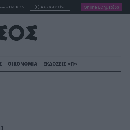
nisos FM 103.9
Ακούστε Live
Online Εφημερίδα
Σ
ΟΙΚΟΝΟΜΙΑ
ΕΚΔΟΣΕΙΣ «Π»
ο