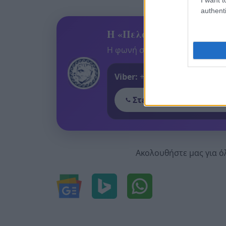
authenti
Η «Πελοπόννησος» και το
Η φωνή σου έχει δύναμη – στεί
Viber:
+306909196125
Στείλε μήνυμα στο Vib
Ακολουθήστε μας για ό