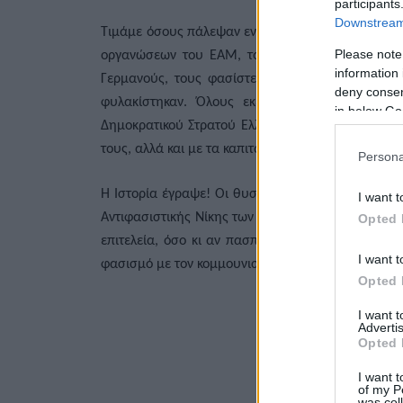
participants
Downstream 
Τιμάμε όσους πάλεψαν ενάντια στους ναζί κατακτη
Please note
οργανώσεων του ΕΑΜ, του ΕΛΑΣ, της ΕΠΟΝ. Όλο
information 
Γερμανούς, τους φασίστες Ιταλούς και τους Βού
deny consent
φυλακίστηκαν. Όλους εκείνους που βάδισαν π
in below Go
Δημοκρατικού Στρατού Ελλάδας που αναμετρήθηκαν
τους, αλλά και με τα καπιταλιστικά κράτη της Μ. Β
Persona
Η Ιστορία έγραψε! Οι θυσίες του λαού μας και τω
I want t
Αντιφασιστικής Νίκης των Λαών και όσο μελάνι κι α
Opted 
επιτελεία, όσο κι αν πασπαλιστεί με αντικομμου
I want t
φασισμό με τον κομμουνισμό, η ιστορία δεν μπορεί
Opted 
I want 
Advertis
Opted 
I want t
of my P
was col