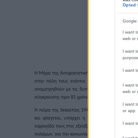
Opted 
Google 
I want t
web or d
I want t
purpose
I want 
Η Μέρα της
Αντιφασιστική
ς
Νίκη
ς, συνεχίζει να ε
στην πάλη τους ενάντια στον ιμπεριαλιστικό πόλ
I want t
αναμετρηθούν με τις δυσκολίες και τους αρνητικο
web or d
σύγκρουσης πριν 81 χρόνια.
I want t
Η πείρα της δεκαετίας 1940 – 1949, δεκαετίας όξυ
or app.
και φλέγεται, υπάρχει η δυνατότητα οι εργαζόμ
I want t
σφραγίδα τους στις εξελίξεις, με το ΚΚΕ μπροστά
πολέμων, για την κοινωνία της συνεργασίας και φι
I want t