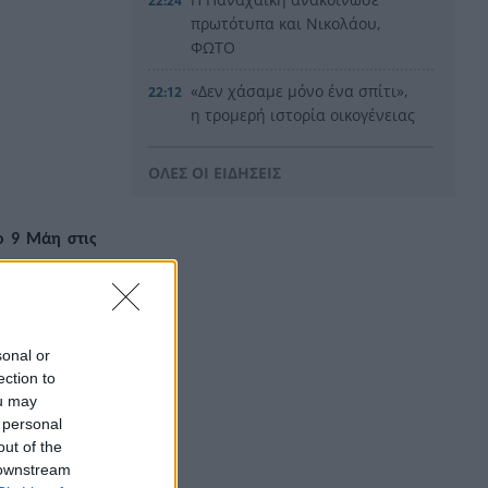
22:24
πρωτότυπα και Νικολάου,
ΦΩΤΟ
«Δεν χάσαμε μόνο ένα σπίτι»,
22:12
η τρομερή ιστορία οικογένειας
από τη Βρετανία που
καταστράφηκε στις φωτιές
ΟΛΕΣ ΟΙ ΕΙΔΗΣΕΙΣ
στην Αιγιάλεια
Καταγγελία ερευνητή του
22:00
ο 9 Μάη στις
ΑΠΘ: «Χυδαίο τραμπουκισμό
ίστηκαν στην
από τους διάφορους
“φιλόζωους”»
«Ένα τέταρτο γινόταν ΚΑΡΠΑ.
21:48
sonal or
Δεν βρίσκαμε σημάδια ζωής»,
ection to
ός τσάκιζε το
συγκλονίζει ο ναυαγοσώστης
ou may
 Ένωσης, μαζί
για τον πνιγμό στα Μάλια
 personal
μό με μεγάλες
out of the
Ο καύσωνας λιώνει τους
21:36
 downstream
Σλοβάκους, ρεκόρ με 42,2