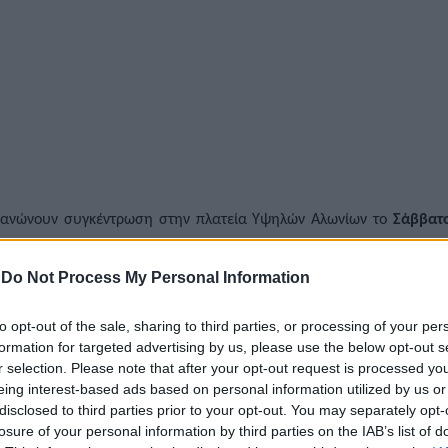
ργανώνουν συγκέντρωση στην πλατεία Υψηλών Αλωνίων το
Σάββατ
 των Λαών, αλλά και τους 11 ΕΑΜίτες, κομμουνιστές που απαγχον
γωνιστών τους- στις 9 Μάη του 1944.
-
Do Not Process My Personal Information
ς,
μέλος της ΕΠ Δυτικής Ελλάδας του ΚΚΕ και του ΤΓ της ΤΕ Αχαΐας.
to opt-out of the sale, sharing to third parties, or processing of your per
formation for targeted advertising by us, please use the below opt-out s
υ η κόκκινη σημαία ανέμιζε στο Ράιχσταγκ και ο Κόκκινος Στρατ
r selection. Please note that after your opt-out request is processed y
μιου ιμπεριαλιστικού Πολέμου. Ο Κόκκινος Στρατός της Σοβιετικής
eing interest-based ads based on personal information utilized by us or
ταγωνιστές τους κομμουνιστές ήταν αυτοί που τσάκισαν τον φασισ
disclosed to third parties prior to your opt-out. You may separately opt-
losure of your personal information by third parties on the IAB’s list of