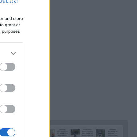
B’s List of
βαθμούς Κελσίου
αντιστασιακών
Άρτα: Συνελήφθησαν ο
er and store
21:24
πό τους ναζί
διευθυντής κι ο τεχνικός
to grant or
νίστηκαν και
ed purposes
ασφαλείας του ΔΕΔΔΗΕ
αχήτριες του
 με το κράτος
Τραγικό περιστατικό, τράκαρε
21:12
με αγριογούρουνο στη Β.
Εύβοια και έχασε τη ζωή του
 της Μεγάλης
Αλλάζουν τα πάντα στη Δανία
21:00
ιμπεριαλιστικά
λόγω της τεχνικής
α εξισώσει το
νοημοσύνης, οι μαθητές θα
παρουσιάσουν προφορικά τις
εργασίες τους
Το τελευταίο «αντίο» στην
20:36
τελετή αποτέφρωσης του
συντονιστή που σκοτώθηκε
μετά τη σύγκρουση
ελικοπτέρων στην Ψάθα,