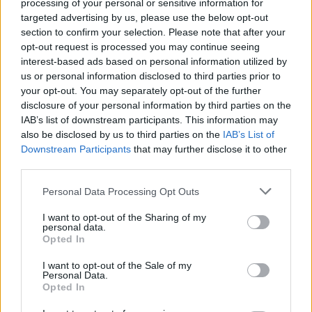
processing of your personal or sensitive information for
Στείλε μήνυμα στο Viber
targeted advertising by us, please use the below opt-out
section to confirm your selection. Please note that after your
opt-out request is processed you may continue seeing
interest-based ads based on personal information utilized by
us or personal information disclosed to third parties prior to
Ακολουθήστε μας για όλες τις
ειδήσεις
στο Bing News
your opt-out. You may separately opt-out of the further
και το Google News
disclosure of your personal information by third parties on the
IAB’s list of downstream participants. This information may
also be disclosed by us to third parties on the
IAB’s List of
Downstream Participants
that may further disclose it to other
third parties.
Please note that this website/app uses one or more Google
Personal Data Processing Opt Outs
services and may gather and store information including but
not limited to your visit or usage behaviour. You may click to
I want to opt-out of the Sharing of my
personal data.
grant or deny consent to Google and its third-party tags to
Opted In
use your data for below specified purposes in below Google
consent section.
I want to opt-out of the Sale of my
Personal Data.
Opted In