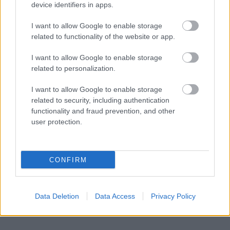
device identifiers in apps.
ΡΟΗ ΕΙΔΗΣΕΩΝ
I want to allow Google to enable storage
related to functionality of the website or app.
«Δεν αποζητώ τον έρωτα, ούτε όμως και τον
23:57
ακυρώνω», αποκαλυπτική η Ζέτα Μακρυπούλια
I want to allow Google to enable storage
related to personalization.
Το μεγάλο ρεκόρ του Κριστιάνο Ρονάλντο, που
23:39
δύσκολα θα καταρριφθεί
I want to allow Google to enable storage
related to security, including authentication
Νύχτα: Έβδομη σύλληψη για τις επιθέσεις σε
23:21
functionality and fraud prevention, and other
καταστήματα στην Πάτρα
user protection.
Ο Ολυμπιακός ακίνδυνος δεν βρήκε λύσεις και
23:00
γκολ, έμεινε στο μηδέν με τη Ναϊμέγκεν
CONFIRM
ΟΛΕΣ ΟΙ ΕΙΔΗΣΕΙΣ
Η μεγάλη κλήρωση του Τζόκερ
22:51
«Είχα για 2,5 χρόνια στον καταψύκτη τον νεκρό
22:48
Data Deletion
Data Access
Privacy Policy
πατέρα μου για να παίρνω τη σύνταξή του και
της μητέρας μου», σοκαριστική ομολογία για τον
Μυστρά