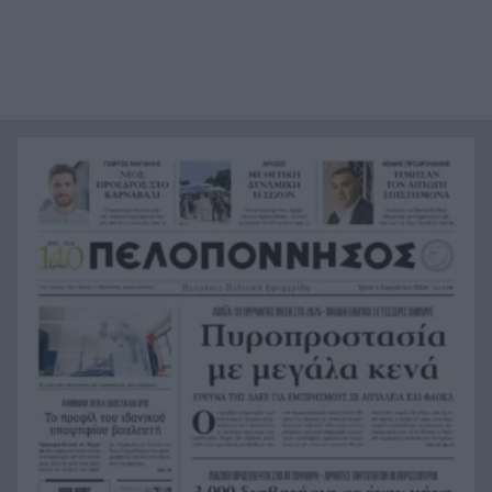
Τα λιωμένα καλώδια της μεγάλης καταστροφής,
21:24
έτσι ξεκίνησε η φωτιά σε Αττική και Βοιωτία
Σημαντική ενίσχυση για τον Αίαντα ΑΣΑΑ
21:12
Κοριτσάκι τριών χρονών παγιδεύτηκε σε παιδική
21:00
κουζίνα στις ΗΠΑ και πέθανε
Με τα αδέλφια Ανδρέα και Κωνσταντίνο
20:48
Μπιτσάκο η Εθνική ανδρών στους Μεσογειακούς
Πέταξε στα σκουπίδια δελτίο που κέρδιζε ένα
20:36
εκατομμύριο στο ΛΟΤΤΟ, αλλά έψαξε και το
βρήκε!
H Εθνική Νέων Γυναικών καθάρισε την
20:23
Πορτογαλία και πέρασε στους «8» του
Παγκοσμίου
Σοκ στην Πάτρα, βρέθηκε απαγχονισμένος
20:12
63χρονος, δίπλα του εντοπίστηκε σημείωμα