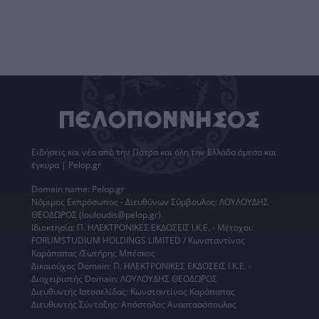
Ειδήσεις
και νέα από την
Πάτρα
και όλη την Ελλάδα άμεσα και
έγκυρα | Pelop.gr
Domain name: Pelop.gr
Νόμιμος Εκπρόσωπος - Διευθύνων Σύμβουλος: ΛΟΥΛΟΥΔΗΣ
ΘΕΟΔΩΡΟΣ (louloudis@pelop.gr)
Ιδιοκτησία: Π. ΗΛΕΚΤΡΟΝΙΚΕΣ ΕΚΔΟΣΕΙΣ Ι.Κ.Ε. - Μέτοχοι:
FORUMSTUDIUM HOLDINGS LIMITED / Κωνσταντίνος
Καράπαπας /Σωτήρης Μπέσκος
Δικαιούχος Domain: Π. ΗΛΕΚΤΡΟΝΙΚΕΣ ΕΚΔΟΣΕΙΣ Ι.Κ.Ε. -
Διαχειριστής Domain: ΛΟΥΛΟΥΔΗΣ ΘΕΟΔΩΡΟΣ
Διευθυντής Ιστοσελίδας: Κωνσταντίνος Καράπαπας
Διευθυντής Σύνταξης: Απόστολος Αναστασόπουλος