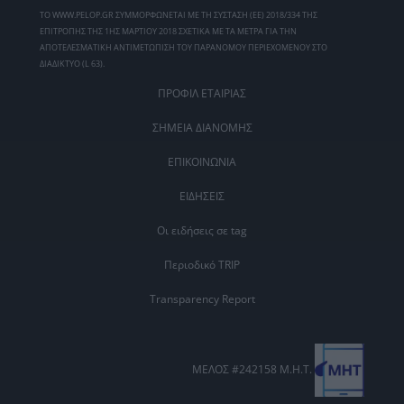
ΤΟ WWW.PELOP.GR ΣΥΜΜΟΡΦΩΝΕΤΑΙ ΜΕ ΤΗ ΣΥΣΤΑΣΗ (ΕΕ) 2018/334 ΤΗΣ
ΕΠΙΤΡΟΠΗΣ ΤΗΣ 1ΗΣ ΜΑΡΤΙΟΥ 2018 ΣΧΕΤΙΚΑ ΜΕ ΤΑ ΜΕΤΡΑ ΓΙΑ ΤΗΝ
ΑΠΟΤΕΛΕΣΜΑΤΙΚΗ ΑΝΤΙΜΕΤΩΠΙΣΗ ΤΟΥ ΠΑΡΑΝΟΜΟΥ ΠΕΡΙΕΧΟΜΕΝΟΥ ΣΤΟ
ΔΙΑΔΙΚΤΥΟ (L 63).
ΠΡΟΦΙΛ ΕΤΑΙΡΙΑΣ
ΣΗΜΕΙΑ ΔΙΑΝΟΜΗΣ
ΕΠΙΚΟΙΝΩΝΙΑ
ΕΙΔΗΣΕΙΣ
Οι ειδήσεις σε tag
Περιοδικό TRIP
Transparency Report
ΜΕΛΟΣ #242158 Μ.Η.Τ.