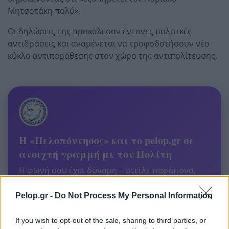
Μητσοτάκη πολύ».
Οι δηλώσεις της προκάλεσαν έντονες πολιτικές
αντιδράσεις και αναμένεται να τροφοδοτήσουν νέο
κύκλο αντιπαράθεσης στον χώρο της αντιπολίτευσης.
Η «Πελοπόννησος» και το pelop.gr σε
ανοιχτή γραμμή με τον Πολίτη
Η φωνή σου έχει δύναμη – στείλε παράπονα,
καταγγελίες ή ιδέες για τη γειτονιά σου.
Pelop.gr -
Do Not Process My Personal Information
Viber:
+306909196125
If you wish to opt-out of the sale, sharing to third parties, or