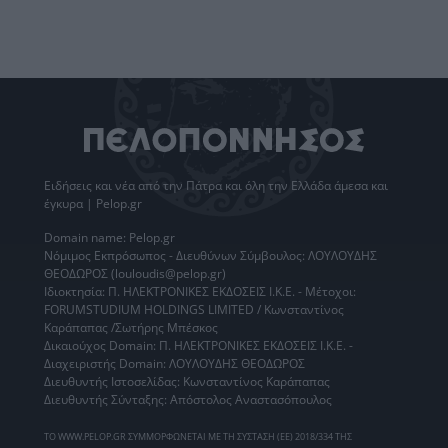
Ειδήσεις
και νέα από την
Πάτρα
και όλη την Ελλάδα άμεσα και
έγκυρα | Pelop.gr
Domain name: Pelop.gr
Νόμιμος Εκπρόσωπος - Διευθύνων Σύμβουλος: ΛΟΥΛΟΥΔΗΣ
ΘΕΟΔΩΡΟΣ (louloudis@pelop.gr)
Ιδιοκτησία: Π. ΗΛΕΚΤΡΟΝΙΚΕΣ ΕΚΔΟΣΕΙΣ Ι.Κ.Ε. - Μέτοχοι:
FORUMSTUDIUM HOLDINGS LIMITED / Κωνσταντίνος
Καράπαπας /Σωτήρης Μπέσκος
Δικαιούχος Domain: Π. ΗΛΕΚΤΡΟΝΙΚΕΣ ΕΚΔΟΣΕΙΣ Ι.Κ.Ε. -
Διαχειριστής Domain: ΛΟΥΛΟΥΔΗΣ ΘΕΟΔΩΡΟΣ
Διευθυντής Ιστοσελίδας: Κωνσταντίνος Καράπαπας
Διευθυντής Σύνταξης: Απόστολος Αναστασόπουλος
ΤΟ WWW.PELOP.GR ΣΥΜΜΟΡΦΩΝΕΤΑΙ ΜΕ ΤΗ ΣΥΣΤΑΣΗ (ΕΕ) 2018/334 ΤΗΣ