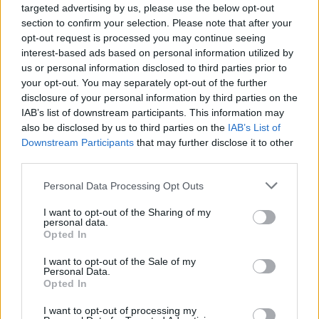
targeted advertising by us, please use the below opt-out
ετών, με σημαντικές γεωπολιτικές και οικονομικές
section to confirm your selection. Please note that after your
επιπτώσεις για ολόκληρη τη Μέση Ανατολή και τις
opt-out request is processed you may continue seeing
διεθνείς αγορές ενέργειας.
interest-based ads based on personal information utilized by
us or personal information disclosed to third parties prior to
your opt-out. You may separately opt-out of the further
disclosure of your personal information by third parties on the
IAB’s list of downstream participants. This information may
also be disclosed by us to third parties on the
IAB’s List of
Downstream Participants
that may further disclose it to other
third parties.
Η «Πελοπόννησος» και το pelop.gr σε
Please note that this website/app uses one or more Google
Personal Data Processing Opt Outs
ανοιχτή γραμμή με τον Πολίτη
services and may gather and store information including but
not limited to your visit or usage behaviour. You may click to
I want to opt-out of the Sharing of my
Η φωνή σου έχει δύναμη – στείλε παράπονα,
personal data.
grant or deny consent to Google and its third-party tags to
καταγγελίες ή ιδέες για τη γειτονιά σου.
Opted In
use your data for below specified purposes in below Google
consent section.
I want to opt-out of the Sale of my
Viber:
+306909196125
Personal Data.
Opted In
Στείλε μήνυμα στο Viber
I want to opt-out of processing my