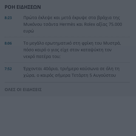
ΡΟΗ ΕΙΔΗΣΕΩΝ
Πρώτα έκλεψε και μετά έκρυψε στα βράχια της
8:23
Μυκόνου τσάντα Hermès και Rolex αξίας 75.000
ευρώ
Το μεγάλο ερωτηματικό στη φρίκη του Μυστρά,
8:06
πόσο καιρό ο γιος είχε στον καταψύκτη τον
νεκρό πατέρα του;
Έρχονται 40άρια, τριήμερο καύσωνα σε όλη τη
7:52
χώρα, ο καιρός σήμερα Τετάρτη 5 Αυγούστου
2026
ΟΛΕΣ ΟΙ ΕΙΔΗΣΕΙΣ
«Δεν αποζητώ τον έρωτα, ούτε όμως και τον
23:57
ακυρώνω», αποκαλυπτική η Ζέτα Μακρυπούλια
Το μεγάλο ρεκόρ του Κριστιάνο Ρονάλντο, που
23:39
δύσκολα θα καταρριφθεί
Νύχτα: Έβδομη σύλληψη για τις επιθέσεις σε
23:21