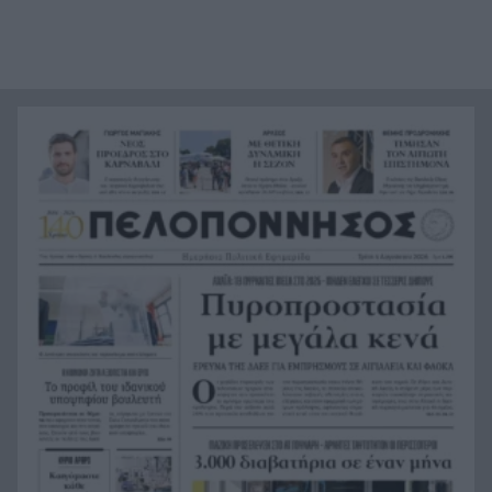
Πέθανε ο θρυλικός Γιώργος Μαρσέλος
22:00
Δυτική Αττική: Για 5η νύχτα συνεχίζεται η μάχη
21:48
με τις φλόγες, σε Λούμπα και Λάκκα Καλογήρου,
μόνο επίγειες δυνάμεις, ΒΙΝΤΕΟ
«Βρέθηκε εντός καταψύκτη σορός ανδρός, η
21:36
οποία ανήκει στον αποβιώσαντα 90χρονο», η
ΕΛΑΣ για τη φρίκη στον Μυστρά
Τα λιωμένα καλώδια της μεγάλης καταστροφής,
21:24
έτσι ξεκίνησε η φωτιά σε Αττική και Βοιωτία
Σημαντική ενίσχυση για τον Αίαντα ΑΣΑΑ
21:12
Κοριτσάκι τριών χρονών παγιδεύτηκε σε παιδική
21:00
κουζίνα στις ΗΠΑ και πέθανε
Με τα αδέλφια Ανδρέα και Κωνσταντίνο
20:48
Μπιτσάκο η Εθνική ανδρών στους Μεσογειακούς