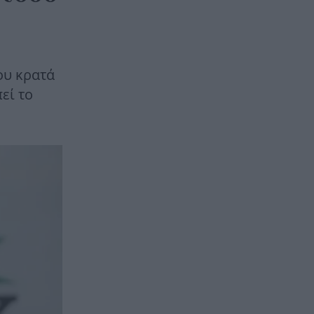
ου κρατά
εί το