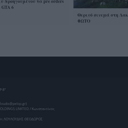
υ προηγουμένου τα pre orders
 GTA 6
Θερινό σινεμά στη Λα
ΦΩΤΟ
p.gr
oudis@pelop.gr)
HOLDINGS LIMITED / Κωνσταντίνος
main: ΛΟΥΛΟΥΔΗΣ ΘΕΟΔΩΡΟΣ