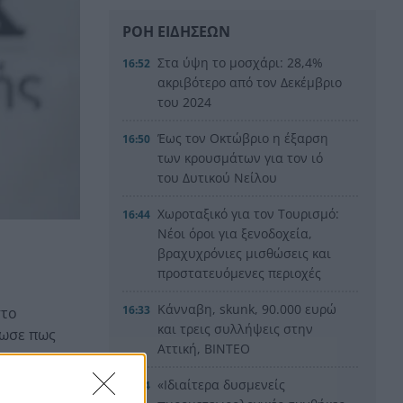
ΡΟΗ ΕΙΔΗΣΕΩΝ
Στα ύψη το μοσχάρι: 28,4%
16:52
ακριβότερο από τον Δεκέμβριο
του 2024
Έως τον Οκτώβριο η έξαρση
16:50
των κρουσμάτων για τον ιό
του Δυτικού Νείλου
Χωροταξικό για τον Τουρισμό:
16:44
Νέοι όροι για ξενοδοχεία,
βραχυχρόνιες μισθώσεις και
προστατευόμενες περιοχές
Κάνναβη, skunk, 90.000 ευρώ
16:33
στο
και τρεις συλλήψεις στην
λωσε πως
Αττική, ΒΙΝΤΕΟ
ο
«Ιδιαίτερα δυσμενείς
16:24