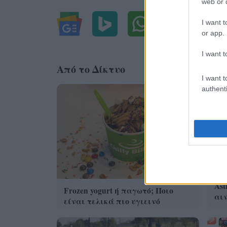
web or d
I want t
or app.
I want t
Από το Δίκτυο
I want t
authenti
Η 
Ast
Frozen yogurt ή παγωτό; Ποιο
αι
είναι τελικά πιο υγιεινό