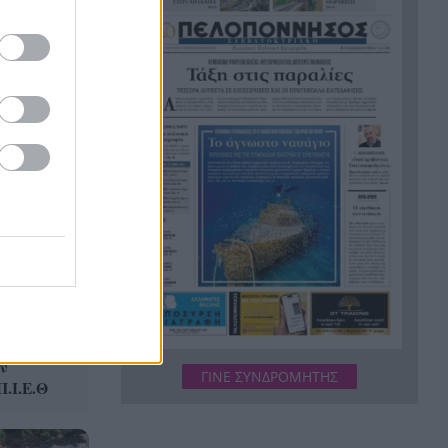
«κόκκινα» κτίρια – «Ζήσαμε
εμπόλεμη κατάσταση»
Περιουσία πάνω από 1 τρισ.
15:29
ευρώ, αλλά η αποταμίευση
στο -3%: Η μεγάλη αντίφαση
των νοικοκυριών
«Stand by Me»: Το καλοκαίρι
15:24
που τέλειωσε η παιδική ηλικία
Χαλκιδική: 8χρονος χτύπησε
15:12
το κεφάλι του σε πέτρα μετά
από βουτιά στη θάλασσα
Η Τουρκία πατά «φρένο» στα
15:08
πλοία για τη Μαύρη Θάλασσα
ν
– Συναγερμός για πετρέλαιο
ΓΙΝΕ ΣΥΝΔΡΟΜΗΤΗΣ
.Ι.Ε.Θ
και σιτηρά
Τσουκαλάς για αμυντικό
15:00