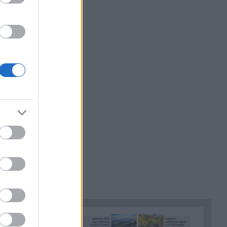
 χώρες;
Το «Λάθος» του Σαμαράκη
15:55
α;».
επιστρέφει: Η ελληνική
δυστοπία πριν από το «Black
, για να
Mirror»
νει
Μάθετε στα παιδιά σας να
15:48
ακολουθήσουν το παράδειγμα
του Τάσου Χατζηγιοβάνη, του
αξίζουν 1.000 μπράβο!
Χωρίς οθόνη και θα σε
15:46
«μαθαίνει» μέρα με τη μέρα:
Το ντόνατ των 400 δολαρίων
που ετοιμάζει η OpenAI
«Σβήσ’ τη, βγήκα χάλια»: Γιατί
15:37
δεν μας αρέσουμε στις
φωτογραφίες
Δυτική Αττική μετά τη φωτιά:
15:36
120 απεγκλωβισμοί, 84