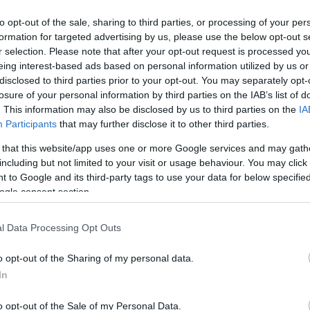
to opt-out of the sale, sharing to third parties, or processing of your per
formation for targeted advertising by us, please use the below opt-out s
r selection. Please note that after your opt-out request is processed y
eing interest-based ads based on personal information utilized by us or
disclosed to third parties prior to your opt-out. You may separately opt-
losure of your personal information by third parties on the IAB’s list of
. This information may also be disclosed by us to third parties on the
IA
Participants
that may further disclose it to other third parties.
 that this website/app uses one or more Google services and may gath
including but not limited to your visit or usage behaviour. You may click 
 to Google and its third-party tags to use your data for below specifi
ogle consent section.
l Data Processing Opt Outs
 Κυριάκο Μητσοτάκη «ποιος με την πολιτική του κρατά την
o opt-out of the Sharing of my personal data.
ί την ακρίβεια για να κερδοσκοπεί το κράτος και να παράγ
In
o opt-out of the Sale of my Personal Data.