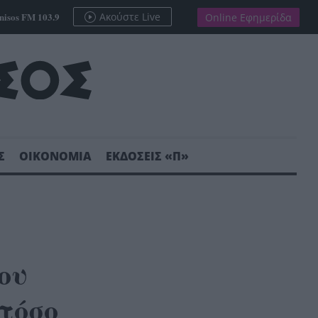
nisos FM 103.9
Ακούστε Live
Online Εφημερίδα
Σ
ΟΙΚΟΝΟΜΙΑ
ΕΚΔΟΣΕΙΣ «Π»
ου
τόσο