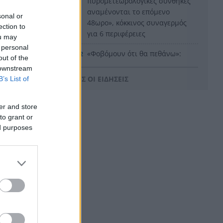
πυρομετεωρολογικές συνθήκες
αναμένονται το επόμενο
sonal or
48ωρο», κόκκινος συναγερμός
ection to
για 6 περιφέρειες
ou may
 personal
«Φοβόμουν ότι θα πεθάνω»:
16:22
out of the
Μαθήτρια περιγράφει την
 downstream
επίθεση σε σχολείο της
ΟΛΕΣ ΟΙ ΕΙΔΗΣΕΙΣ
B’s List of
Ταϊλάνδης με 9 νεκρούς
Τεράστιο πλήγμα και βαρύ
16:12
er and store
πένθος για τον Λιονέλ Μέσι,
to grant or
πέθανε ο πατέρας του
ed purposes
Αυτά είναι τα 8 φρούτα με την
16:11
περισσότερη πρωτεΐνη
Αποκαλύφθηκε η ταυτότητα
 ακρίβεια
16:02
της γυναίκας, που η σορός της
ονται τα
βρέθηκε σε προχωρημένη
σήψη στον Λυκαβηττό