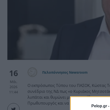
16
Πελοπόννησος Newsroom
Μάι.
Ο εκπρόσωπος Τύπου του ΠΑΣΟΚ, Κώστας Τσ
2026
συνέδριο της ΝΔ πως «ο Κυριάκος Μητσοτά
11:44
λυπάται και θυμώνει με την ακρίβεια, που ρ
Πρωθυπουργός και να αλλάξει πολιτική».
Pelop.gr 