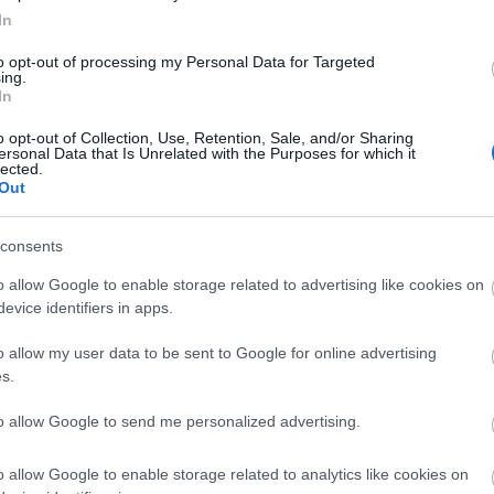
 αρνείται τη μείωση των έμμεσων φόρων που έκαναν άλλες
In
ρρυθμίσεις, την αγοραστική δύναμη και την παραγωγικότητ
to opt-out of processing my Personal Data for Targeted
επίτευγμα η συσσώρευση της ακρίβειας που τόσο τον… πονά»
ing.
νιώθει απλά Υπουργός στην κυβέρνηση Γεωργιάδη, οπότε κά
In
o opt-out of Collection, Use, Retention, Sale, and/or Sharing
ersonal Data that Is Unrelated with the Purposes for which it
lected.
Out
 pelop.gr σε ανοιχτή γραμμή με τον Πολίτη
λε παράπονα, καταγγελίες ή ιδέες για τη γειτονιά σου.
consents
o allow Google to enable storage related to advertising like cookies on
evice identifiers in apps.
o allow my user data to be sent to Google for online advertising
er
s.
to allow Google to send me personalized advertising.
λες τις
ειδήσεις
στο Bing News και το Google News
o allow Google to enable storage related to analytics like cookies on