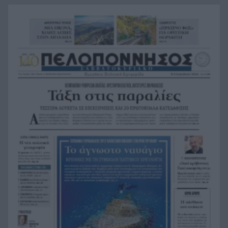
Το Πεντάγωνο ανοίγει 41 νέους φακέλους UFO:
10:36
«Ψυχρές σφαίρες» και ένα τρίγωνο 150 μέτρων
Αιγιάλεια: «100% αποζημίωση τώρα» ζητούν οι
10:24
αγρότες μετά τη φωτιά – Τα τέσσερα αιτήματα
50.000 ευρώ σε τέσσερα φεστιβάλ της Δυτικής
10:12
Ελλάδας – Ποιοι πήραν επιχορήγηση από το
ΥΠΠΟ
Η νεά πολιτική γεωγραφία της Αχαΐας:
10:00
Διαφορετικές απαντήσεις, ίδια κοινωνική
ανησυχία
Ο σεισμός της Κρήτης που «γονάτισε» τον Φάρο
9:48
της Αλεξάνδρειας – Το τσουνάμι που διέσχισε τη
Μεσόγειο
Ιός Δυτικού Νείλου: 23 νέα κρούσματα σε μία
9:36
εβδομάδα – 6 νεκροί, 8 ασθενείς στη ΜΕΘ