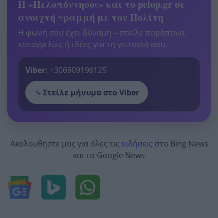
Η «Πελοπόννησος» και το pelop.gr σε
ανοιχτή γραμμή με τον Πολίτη
Η φωνή σου έχει δύναμη – στείλε παράπονα,
καταγγελίες ή ιδέες για τη γειτονιά σου.
Viber:
+306909196125
Στείλε μήνυμα στο Viber
Ακολουθήστε μας για όλες τις
ειδήσεις
στο Bing News
και το Google News