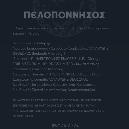
Ειδήσεις
και νέα από την
Πάτρα
και όλη την Ελλάδα άμεσα και
έγκυρα | Pelop.gr
Domain name: Pelop.gr
Νόμιμος Εκπρόσωπος - Διευθύνων Σύμβουλος: ΛΟΥΛΟΥΔΗΣ
ΘΕΟΔΩΡΟΣ (louloudis@pelop.gr)
Ιδιοκτησία: Π. ΗΛΕΚΤΡΟΝΙΚΕΣ ΕΚΔΟΣΕΙΣ Ι.Κ.Ε. - Μέτοχοι:
FORUMSTUDIUM HOLDINGS LIMITED / Κωνσταντίνος
Καράπαπας /Σωτήρης Μπέσκος
Δικαιούχος Domain: Π. ΗΛΕΚΤΡΟΝΙΚΕΣ ΕΚΔΟΣΕΙΣ Ι.Κ.Ε. -
Διαχειριστής Domain: ΛΟΥΛΟΥΔΗΣ ΘΕΟΔΩΡΟΣ
Διευθυντής Ιστοσελίδας: Κωνσταντίνος Καράπαπας
Διευθυντής Σύνταξης: Απόστολος Αναστασόπουλος
ΤΟ WWW.PELOP.GR ΣΥΜΜΟΡΦΩΝΕΤΑΙ ΜΕ ΤΗ ΣΥΣΤΑΣΗ (ΕΕ) 2018/334 ΤΗΣ
ΕΠΙΤΡΟΠΗΣ ΤΗΣ 1ΗΣ ΜΑΡΤΙΟΥ 2018 ΣΧΕΤΙΚΑ ΜΕ ΤΑ ΜΕΤΡΑ ΓΙΑ ΤΗΝ
ΑΠΟΤΕΛΕΣΜΑΤΙΚΗ ΑΝΤΙΜΕΤΩΠΙΣΗ ΤΟΥ ΠΑΡΑΝΟΜΟΥ ΠΕΡΙΕΧΟΜΕΝΟΥ ΣΤΟ
ΔΙΑΔΙΚΤΥΟ (L 63).
ΠΡΟΦΙΛ ΕΤΑΙΡΙΑΣ