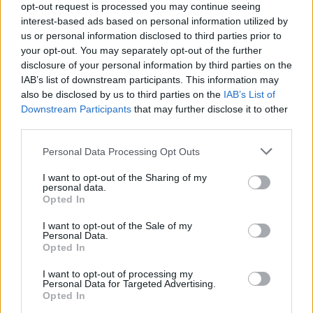
opt-out request is processed you may continue seeing
interest-based ads based on personal information utilized by
us or personal information disclosed to third parties prior to
Το άθλημα της μακροζωίας: Χαρίζει έως και 5
your opt-out. You may separately opt-out of the further
επιπλέον χρόνια ζωής
disclosure of your personal information by third parties on the
IAB’s list of downstream participants. This information may
also be disclosed by us to third parties on the
IAB’s List of
Downstream Participants
that may further disclose it to other
third parties.
Please note that this website/app uses one or more Google
Personal Data Processing Opt Outs
services and may gather and store information including but
not limited to your visit or usage behaviour. You may click to
I want to opt-out of the Sharing of my
personal data.
grant or deny consent to Google and its third-party tags to
Opted In
use your data for below specified purposes in below Google
consent section.
I want to opt-out of the Sale of my
Personal Data.
Opted In
Η Apple αποφασίζει ποιος μένει και ποιος φεύγει και
οι κανόνες δεν είναι ίδιοι για όλους
I want to opt-out of processing my
Personal Data for Targeted Advertising.
Opted In