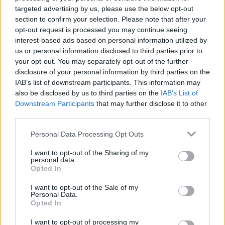
targeted advertising by us, please use the below opt-out
section to confirm your selection. Please note that after your
opt-out request is processed you may continue seeing
interest-based ads based on personal information utilized by
us or personal information disclosed to third parties prior to
your opt-out. You may separately opt-out of the further
Η Apple αποφασίζει ποιος μένει και ποιος φεύγει και
disclosure of your personal information by third parties on the
οι κανόνες δεν είναι ίδιοι για όλους
IAB’s list of downstream participants. This information may
also be disclosed by us to third parties on the
IAB’s List of
Downstream Participants
that may further disclose it to other
third parties.
Please note that this website/app uses one or more Google
Personal Data Processing Opt Outs
services and may gather and store information including but
not limited to your visit or usage behaviour. You may click to
I want to opt-out of the Sharing of my
personal data.
grant or deny consent to Google and its third-party tags to
Opted In
use your data for below specified purposes in below Google
consent section.
I want to opt-out of the Sale of my
Personal Data.
Opted In
I want to opt-out of processing my