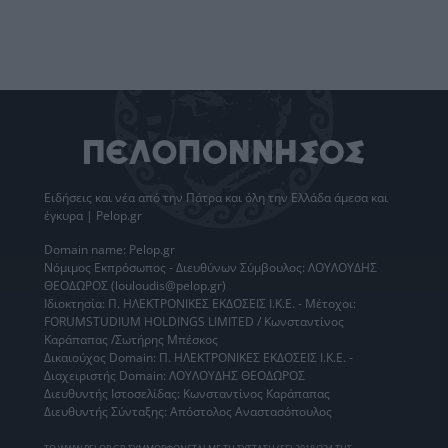
Ειδήσεις
και νέα από την
Πάτρα
και όλη την Ελλάδα άμεσα και
έγκυρα | Pelop.gr
Domain name: Pelop.gr
Νόμιμος Εκπρόσωπος - Διευθύνων Σύμβουλος: ΛΟΥΛΟΥΔΗΣ
ΘΕΟΔΩΡΟΣ (louloudis@pelop.gr)
Ιδιοκτησία: Π. ΗΛΕΚΤΡΟΝΙΚΕΣ ΕΚΔΟΣΕΙΣ Ι.Κ.Ε. - Μέτοχοι:
FORUMSTUDIUM HOLDINGS LIMITED / Κωνσταντίνος
Καράπαπας /Σωτήρης Μπέσκος
Δικαιούχος Domain: Π. ΗΛΕΚΤΡΟΝΙΚΕΣ ΕΚΔΟΣΕΙΣ Ι.Κ.Ε. -
Διαχειριστής Domain: ΛΟΥΛΟΥΔΗΣ ΘΕΟΔΩΡΟΣ
Διευθυντής Ιστοσελίδας: Κωνσταντίνος Καράπαπας
Διευθυντής Σύνταξης: Απόστολος Αναστασόπουλος