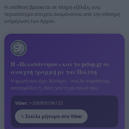
Η υπόθεση βρίσκεται σε πλήρη εξέλιξη, ενώ
περισσότερα στοιχεία αναμένονται από την επίσημη
ενημέρωση των Αρχών.
Η «Πελοπόννησος» και το pelop.gr σε
ανοιχτή γραμμή με τον Πολίτη
Η φωνή σου έχει δύναμη – στείλε παράπονα,
καταγγελίες ή ιδέες για τη γειτονιά σου.
Viber:
+306909196125
Στείλε μήνυμα στο Viber