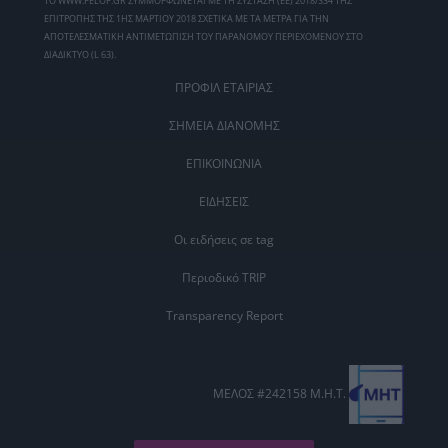
ΤΟ WWW.PELOP.GR ΣΥΜΜΟΡΦΩΝΕΤΑΙ ΜΕ ΤΗ ΣΥΣΤΑΣΗ (ΕΕ) 2018/334 ΤΗΣ
ΕΠΙΤΡΟΠΗΣ ΤΗΣ 1ΗΣ ΜΑΡΤΙΟΥ 2018 ΣΧΕΤΙΚΑ ΜΕ ΤΑ ΜΕΤΡΑ ΓΙΑ ΤΗΝ
ΑΠΟΤΕΛΕΣΜΑΤΙΚΗ ΑΝΤΙΜΕΤΩΠΙΣΗ ΤΟΥ ΠΑΡΑΝΟΜΟΥ ΠΕΡΙΕΧΟΜΕΝΟΥ ΣΤΟ
ΔΙΑΔΙΚΤΥΟ (L 63).
ΠΡΟΦΙΛ ΕΤΑΙΡΙΑΣ
ΣΗΜΕΙΑ ΔΙΑΝΟΜΗΣ
ΕΠΙΚΟΙΝΩΝΙΑ
ΕΙΔΗΣΕΙΣ
Οι ειδήσεις σε tag
Περιοδικό TRIP
Transparency Report
ΜΕΛΟΣ #242158 Μ.Η.Τ.