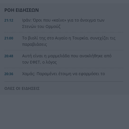
ΡΟΗ ΕΙΔΗΣΕΩΝ
Ιράν: Όροι που «καίνε» για το άνοιγμα των
21:12
Στενών του Ορμούζ
Το βιολί της στο Αιγαίο η Τουρκία, συνεχίζει τις
21:00
παραβιάσεις
Αυτή είναι η μαρμελάδα που ανακλήθηκε από
20:48
τον ΕΦΕΤ, ο λόγος
Χαμάς: Παραμένει έτοιμη να εφαρμόσει το
20:36
ειρηνευτικό σχέδιο των ΗΠΑ για τη Γάζα
ΟΛΕΣ ΟΙ ΕΙΔΗΣΕΙΣ
Φιστίκια: 6 οφέλη για καρδιά, έντερο και
20:24
σάκχαρο – Τι δείχνουν οι μελέτες
«Ας αναπαυτεί εν ειρήνη», Ρεάλ, Μπαρτσελόνα
20:12
και Ομοσπονδία Αργεντινής για τον χαμό του
πατέρα του Μέσι