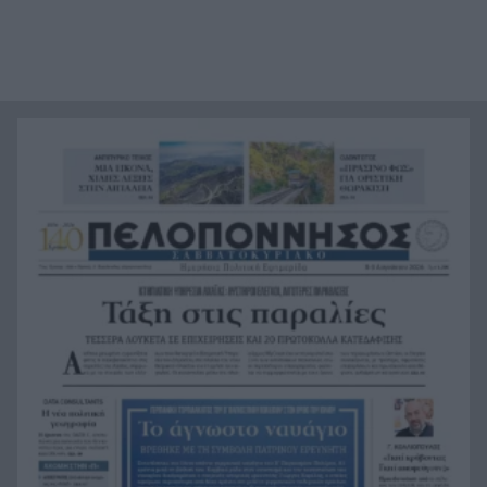
Τεράστια αρκούδα σχεδόν 300 κιλά βρέθηκε
18:48
νεκρή στην Καστοριά
Τρομερό τροχαίο με γουρούνα στον δρόμο
18:36
Μυρτιάς-Αγίου Ηλία, ΦΩΤΟ
Η Εθνική Παίδων μπροστά για μεγάλο διάστημα,
18:24
αλλά ηττήθηκε από το Ισράηλ
«Ήθελα να είναι ο φίλαθλος που θα έχει
18:12
εισιτήριο διαρκείας στον ΟΦΗ από την κοιλιά
της μάνας του!»
Τέθηκε υπό έλεγχο η φωτιά στο Κιλκίς
18:01
Πρίγκιπας Ουίλιαμ και Χάρι: Πότε συναντήθηκαν
17:51
τελευταία φορά – Στο μηδέν οι σχέσεις τους
Κιλκίς: Φωτιά, επιχειρούν τρία αεροσκάφη, 28
17:43
πυροσβέστες, εθελοντές και 9 οχήματα