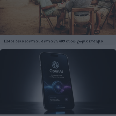
Ποιοι δικαιούνται σύνταξη 409 ευρώ χωρίς ένσημα