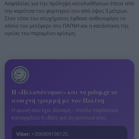
Ασφαλείας για την πρόληψη κατολισθήσεων έπεσε από
την καρότσα του φορτηγού του από ύψος 3 μέτρων.
Στον τόπο του ατυχήματος έφθασε ασθενοφόρο το
οποίο τον μετέφερε στο ΠΑΓΝΗ και η κατάσταση της
υγείας του παραμένει κρίσιμη.
Η «Πελοπόννησος» και το pelop.gr σε
ανοιχτή γραμμή με τον Πολίτη
Η φωνή σου έχει δύναμη – στείλε παράπονα,
καταγγελίες ή ιδέες για τη γειτονιά σου.
Viber:
+306909196125