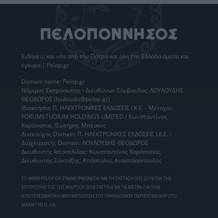
Ειδήσεις
και νέα από την
Πάτρα
και όλη την Ελλάδα άμεσα και
έγκυρα | Pelop.gr
Domain name: Pelop.gr
Νόμιμος Εκπρόσωπος - Διευθύνων Σύμβουλος: ΛΟΥΛΟΥΔΗΣ
ΘΕΟΔΩΡΟΣ (louloudis@pelop.gr)
Ιδιοκτησία: Π. ΗΛΕΚΤΡΟΝΙΚΕΣ ΕΚΔΟΣΕΙΣ Ι.Κ.Ε. - Μέτοχοι:
FORUMSTUDIUM HOLDINGS LIMITED / Κωνσταντίνος
Καράπαπας /Σωτήρης Μπέσκος
Δικαιούχος Domain: Π. ΗΛΕΚΤΡΟΝΙΚΕΣ ΕΚΔΟΣΕΙΣ Ι.Κ.Ε. -
Διαχειριστής Domain: ΛΟΥΛΟΥΔΗΣ ΘΕΟΔΩΡΟΣ
Διευθυντής Ιστοσελίδας: Κωνσταντίνος Καράπαπας
Διευθυντής Σύνταξης: Απόστολος Αναστασόπουλος
ΤΟ WWW.PELOP.GR ΣΥΜΜΟΡΦΩΝΕΤΑΙ ΜΕ ΤΗ ΣΥΣΤΑΣΗ (ΕΕ) 2018/334 ΤΗΣ
ΕΠΙΤΡΟΠΗΣ ΤΗΣ 1ΗΣ ΜΑΡΤΙΟΥ 2018 ΣΧΕΤΙΚΑ ΜΕ ΤΑ ΜΕΤΡΑ ΓΙΑ ΤΗΝ
ΑΠΟΤΕΛΕΣΜΑΤΙΚΗ ΑΝΤΙΜΕΤΩΠΙΣΗ ΤΟΥ ΠΑΡΑΝΟΜΟΥ ΠΕΡΙΕΧΟΜΕΝΟΥ ΣΤΟ
ΔΙΑΔΙΚΤΥΟ (L 63).