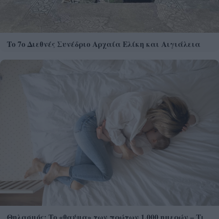
Το 7ο Διεθνές Συνέδριο Αρχαία Ελίκη και Αιγιάλεια
Θηλασμός: Το «θαύμα» των πρώτων 1.000 ημερών – Τι