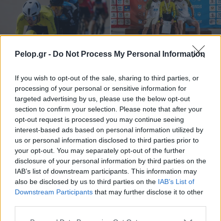
Pelop.gr -
Do Not Process My Personal Information
If you wish to opt-out of the sale, sharing to third parties, or
processing of your personal or sensitive information for
targeted advertising by us, please use the below opt-out
section to confirm your selection. Please note that after your
opt-out request is processed you may continue seeing
Μετάλλιο για τον Γυμναστικό Σύλλογο Δύμης στο
interest-based ads based on personal information utilized by
Πανελλήνιο Πρωτάθλημα Πίστας
us or personal information disclosed to third parties prior to
your opt-out. You may separately opt-out of the further
disclosure of your personal information by third parties on the
IAB’s list of downstream participants. This information may
also be disclosed by us to third parties on the
IAB’s List of
Downstream Participants
that may further disclose it to other
third parties.
Please note that this website/app uses one or more Google