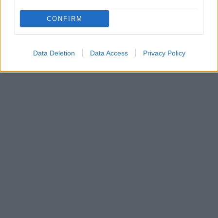
CONFIRM
Data Deletion
Data Access
Privacy Policy
Μικρές κόκκινες κουκκίδες στο δέρμα: Πότε είναι
αθώες;