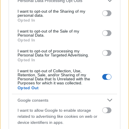
Personal Data Processing Opt Outs
services and may gather and store information including but
not limited to your visit or usage behaviour. You may click to
I want to opt-out of the Sharing of my
personal data.
grant or deny consent to Google and its third-party tags to
Opted In
use your data for below specified purposes in below Google
consent section.
I want to opt-out of the Sale of my
Personal Data.
Opted In
I want to opt-out of processing my
Ελαστικά & Καλοκαίρι: Πώς να ελέγξετε τα λάστιχα
Personal Data for Targeted Advertising.
Opted In
σε 2 λεπτά πριν το ταξίδι
I want to opt-out of Collection, Use,
Retention, Sale, and/or Sharing of my
Personal Data that Is Unrelated with the
Purposes for which it was collected.
Opted Out
Google consents
I want to allow Google to enable storage
related to advertising like cookies on web or
device identifiers in apps.