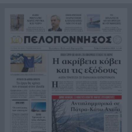
Σύμη: Εντοπίστηκε σορός άνδρα στον Πανορμίτη
21:02
– Πιθανότατα ανήκει στον αγνοούμενο Γερμανό
τουρίστα
Συμφωνία Ιράν – Ομάν για νέα ναυτιλιακή
20:51
διαδρομή στα Στενά του Ορμούζ
Ήττα-αποκλεισμός για την Εθνική Nέων
20:38
Γυναικών στο Ευρωπαϊκό
Δικαστικό μπλόκο στους δασμούς Τραμπ:
20:33
Επιστρέφονται 100 δισεκατομμύρια δολάρια σε
επιχειρήσεις
Αιγιάλεια: Ήρθαν από τη Βρετανία για μια νέα
20:25
ζωή και η πυρκαγιά τους άφησε στο δρόμο!
Φωτιά Αττικοβοιωτία: Όλα τα μέτρα στήριξης
20:13
για τους πυρόπληκτους – Τα ποσά των
επιδομάτων και η στεγαστική συνδρομή