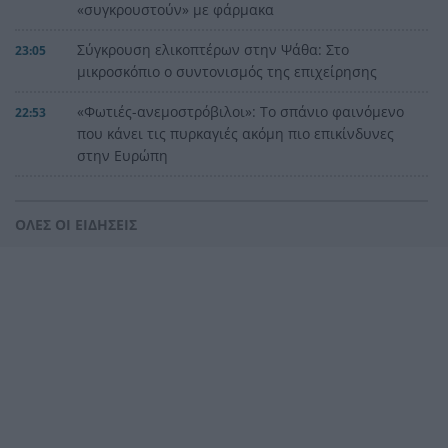
«συγκρουστούν» με φάρμακα
Σύγκρουση ελικοπτέρων στην Ψάθα: Στο
23:05
μικροσκόπιο ο συντονισμός της επιχείρησης
«Φωτιές-ανεμοστρόβιλοι»: Το σπάνιο φαινόμενο
22:53
που κάνει τις πυρκαγιές ακόμη πιο επικίνδυνες
στην Ευρώπη
Ουκρανία: Η αόρατη σύγκρουση της τεχνολογίας
22:45
– Drones, δορυφόροι και AI στην πρώτη γραμμή
ΟΛΕΣ ΟΙ ΕΙΔΗΣΕΙΣ
Το βραδινό που χορταίνει και βοηθά στον
22:34
έλεγχο του βάρους
Ο Ελληνοκύπριος νομπελίστας Ντέμης
22:23
Χασάμπης στο «τιμόνι» της Google AI
HELLENiQ ENERGY: Έως 25 εκατ. ευρώ για έργα
22:15
αποκατάστασης στις πυρόπληκτες περιοχές
Οι ξηροί καρποί που αξίζει να βάλεις στη
22:06