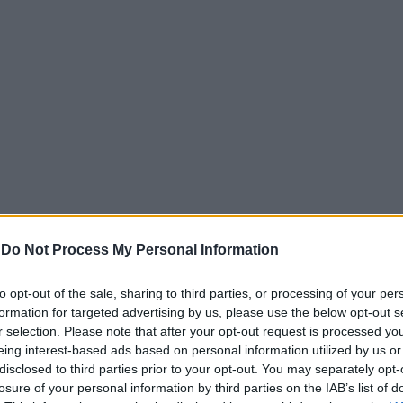
ύσε επί σειρά ετών, παρέχοντας «διευκολύνσεις» σε θέμα
-
Do Not Process My Personal Information
έτων κατασκευών, προτεραιοποίησης φακέλων και μείωσης
to opt-out of the sale, sharing to third parties, or processing of your per
να ζευγάρι δημοσίων υπαλλήλων. Η 50χρονη κατηγορούμεν
formation for targeted advertising by us, please use the below opt-out s
r selection. Please note that after your opt-out request is processed y
Αττικής, ενώ ο 59χρονος σύζυγός της κατείχε υψηλόβαθμη 
eing interest-based ads based on personal information utilized by us or
άλλα τέσσερα άτομα, φέρονται να αποτελούσαν τον πυρήν
disclosed to third parties prior to your opt-out. You may separately opt-
losure of your personal information by third parties on the IAB’s list of