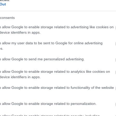
Out
consents
δομικές κατασκευές που εγκρίθηκαν σε περιοχές με αυστηρ
o allow Google to enable storage related to advertising like cookies on
evice identifiers in apps.
 Κηφισιάς. Οι Αρχές εξετάζουν καταγγελίες κατοίκων και 
αράκαμψη περιορισμών ή την ανοχή αυθαιρέτων.
o allow my user data to be sent to Google for online advertising
s.
to allow Google to send me personalized advertising.
α στην Υπηρεσία Εσωτερικών Υποθέσεων της ΕΛ.ΑΣ., η οπο
οιχείων για τη δομή και τη λειτουργία του κυκλώματος.
o allow Google to enable storage related to analytics like cookies on
 κινήσεις του φερόμενου ηγετικού ζευγαριού. Μεταξύ άλλω
evice identifiers in apps.
εσολαβητών με σκοπό παρέμβαση σε διαδικασία «πόθεν έσχ
o allow Google to enable storage related to functionality of the website
ητα (όπως πολυτελές ακίνητο στην Κύθνο) και αγορές έργω
ήματος.
o allow Google to enable storage related to personalization.
o allow Google to enable storage related to security, including