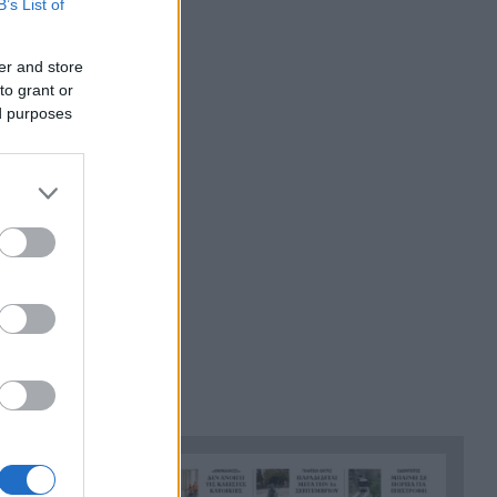
B’s List of
τουρισμού – Αύξηση
περιστατικών σεξουαλικής
er and store
κακοποίησης
to grant or
ινωνίες
Κλειστά ακίνητα: Δεν φτάνουν
ed purposes
16:30
ία,
τα χρήματα για ανακαίνιση –
 κουτιά
Τι λένε παράγοντες της αγοράς
Τι κρύβεται στο στομάχι ενός
16:28
καρχαρία-τίγρη; Τα ευρήματα
ξεπερνούν κάθε φαντασία
Δείτε πώς είναι η πρώτη
16:14
ιστοσελίδα που φτιάχτηκε
ποτέ – Υπάρχει ακόμη 35
χρόνια μετά
Φωτιά στην Αγία Μαρίνα
16:12
Ηλείας – Ισχυρές
πυροσβεστικές δυνάμεις στη
μάχη με τις φλόγες