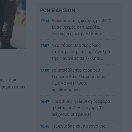
ΡΟΗ ΕΙΔΗΣΕΩΝ
Βαλκάνια στις φλόγες με 40°C:
17:14
Ένας νεκρός στη Σερβία,
εκκενώσεις στην Αλβανία
Νέα Υόρκη: Μασκοφόρος
17:07
κατέστρεψε με σφυρί άγαλμα
της Παναγίας σε εκκλησία
Το απρόβλεπτο καρέ του
17:00
Τεύκρου Σακελλαρόπουλου:
ής, όπως
Πώς να ΜΗ Γίνετε
 φέρεται να
πρωθυπουργός
Ποια είναι η ιδανική διαφορά
16:47
ηλικίας σε ένα ζευγάρι; Τι
δείχνουν οι έρευνες
Γεωργιάδης και Κυρανάκης
16:46