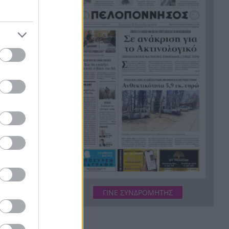
Ξεμπλοκάρει η επανέναρξη
16:00
του Οδοντωτού; Θα
απαιτηθούν έργα άνω των 5
εκατ. ευρώ
ούς
μηχανικών
Τρως αυτά το καλοκαίρι; Γιατί
15:48
μπορεί να γεμίσει το δέρμα
σου σπυράκια και ερεθισμούς
Η Αριάνα Γκράντε πατά
15:38
ία κατέληξε
«παύση»: Τι είπε για τα σχόλια
γύρω από το σώμα της
ν,
Το Μουσείο Αλατος
15:30
ες».
υποδέχεται την «ασπρόμαυρη
ν τέχνης σε
μαγεία» του Αλιάγα
ΓΙΝΕ ΣΥΝΔΡΟΜΗΤΗΣ
Τουρισμός για όλους: Σήμερα
15:29
η σειρά για ΑΦΜ που λήγουν
σε 3 και 4