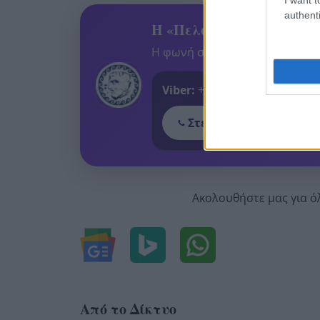
authenti
Η «Πελοπόννησος» και το
Η φωνή σου έχει δύναμη – στεί
Viber:
+306909196125
Στείλε μήνυμα στο Vib
Ακολουθήστε μας για ό
Από το Δίκτυο