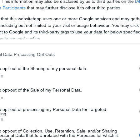
. This information may also be disclosed by us to third parties on the
IA
 φυλακή μετά τις απολογίες τους.
Participants
that may further disclose it to other third parties.
γραφών
 that this website/app uses one or more Google services and may gath
including but not limited to your visit or usage behaviour. You may click 
. Τα μέλη του κυκλώματος χρησιμοποιούσαν κωδικές επικο
 to Google and its third-party tags to use your data for below specifi
ήσεις με ενδιαφερόμενους πραγματοποιούνταν σε καφενε
ogle consent section.
 χρήματα παραδίδονταν συχνά σε φακέλους ή ακόμα και σε
l Data Processing Opt Outs
o opt-out of the Sharing of my personal data.
In
o opt-out of the Sale of my Personal Data.
In
to opt-out of processing my Personal Data for Targeted
ing.
In
o opt-out of Collection, Use, Retention, Sale, and/or Sharing
ersonal Data that Is Unrelated with the Purposes for which it
lected.