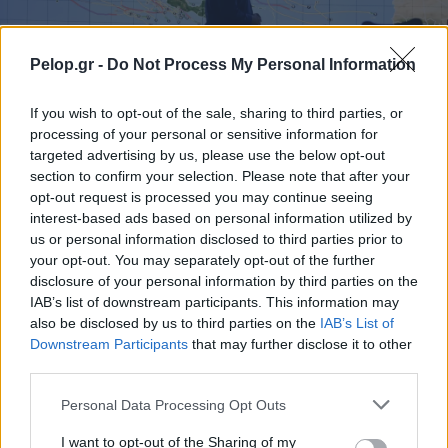
Pelop.gr -
Do Not Process My Personal Information
Δέκα χρόνια προόδου με ένα μοντέλο ΑΙ – η ανακάλυψη
If you wish to opt-out of the sale, sharing to third parties, or
της Google DeepMind
processing of your personal or sensitive information for
targeted advertising by us, please use the below opt-out
section to confirm your selection. Please note that after your
opt-out request is processed you may continue seeing
interest-based ads based on personal information utilized by
us or personal information disclosed to third parties prior to
your opt-out. You may separately opt-out of the further
disclosure of your personal information by third parties on the
IAB’s list of downstream participants. This information may
also be disclosed by us to third parties on the
IAB’s List of
Downstream Participants
that may further disclose it to other
third parties.
Please note that this website/app uses one or more Google
Personal Data Processing Opt Outs
services and may gather and store information including but
not limited to your visit or usage behaviour. You may click to
I want to opt-out of the Sharing of my