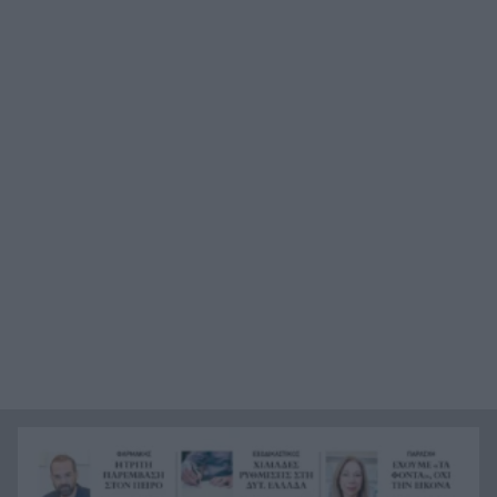
Red Code: Σε ποιες περιοχές θα είναι πολύ
16:25
υψηλός κίνδυνος πυρκαγιάς το Σάββατο
Ολυμπιακός: Ο Ζοφρέ Μονκαντά στο γκρουπ
16:20
ομάδων του Βαγγέλη Μαρινάκη
Δεν έκλεισες ακόμα διακοπές; 5 μέρη δίπλα στη
16:16
θάλασσα όπου αξίζει να ψάξεις δωμάτιο τώρα
Ποια προβλήματα αναδεικνύει μελέτη για τον
16:00
βιώσιμο τουρισμό στην Πάτρα
Μυστράς: Καταδικάστηκε σε 11 μήνες με
15:58
αναστολή ο 55χρονος που έκρυβε τη σορό του
πατέρα του σε καταψύκτη
Πόσο κοστίζει να φύγει μια οικογένεια διακοπές:
15:49
Καύσιμα, διόδια και ακτοπλοϊκά στη ζυγαριά
Αυτός είναι ο λόγος που τα Καλάβρυτα δεν είναι
15:47
μόνο χειμερινός προορισμός