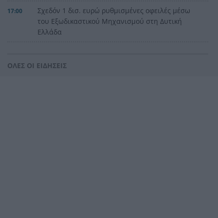
Σχεδόν 1 δισ. ευρώ ρυθμισμένες οφειλές μέσω
17:00
του Εξωδικαστικού Μηχανισμού στη Δυτική
Ελλάδα
80 νεκροί και δεκάδες οικογένειες χωρίς
16:49
απαντήσεις: Η δραματική επιχείρηση
ΟΛΕΣ ΟΙ ΕΙΔΗΣΕΙΣ
ταυτοποίησης στη Θέουτα
Φωτιά στο Στεφάνι Κορινθίας – Μήνυμα 112 και
16:43
μεγάλη κινητοποίηση της Πυροσβεστικής
Μάστορας και Μελίνα Νικολαΐδη στο ίδιο beach
16:39
bar στην Πάρο – Οι εικόνες που άναψαν φωτιές
στα social
Θάσος: Επιχείρηση διάσωσης 18χρονου
16:35
τραυματία στο Υψάριο
«Όσο και να το θέλουμε, το σώμα μας φωνάζει
16:27
όχι»: Η εξομολόγηση της Ανδρομάχης