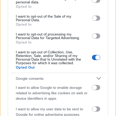
«Κάθε Πέμπτη κύριε Γκρην»: Ένα ταξίδι ανθρωπιάς,
personal data.
grant or deny consent to Google and its third-party tags to
Opted In
αποδοχής και συγκίνησης – Ο σκηνοθέτης Κώστας
use your data for below specified purposes in below Google
Γάκης στο Patrapress
consent section.
I want to opt-out of the Sale of my
Personal Data.
Opted In
I want to opt-out of processing my
Personal Data for Targeted Advertising.
Opted In
I want to opt-out of Collection, Use,
Retention, Sale, and/or Sharing of my
Personal Data that Is Unrelated with the
Purposes for which it was collected.
Opted Out
Google consents
I want to allow Google to enable storage
related to advertising like cookies on web or
device identifiers in apps.
Τι σημαίνουν οι καφέ άκρες στα φυτά – Το λάθος με το
I want to allow my user data to be sent to
πότισμα
Google for online advertising purposes.