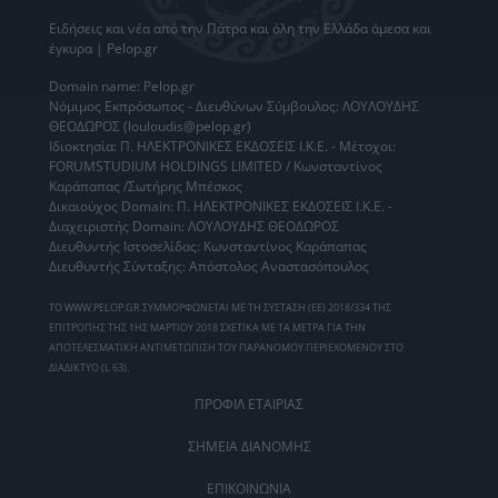
Ειδήσεις
και νέα από την
Πάτρα
και όλη την Ελλάδα άμεσα και
έγκυρα | Pelop.gr
Domain name: Pelop.gr
Νόμιμος Εκπρόσωπος - Διευθύνων Σύμβουλος: ΛΟΥΛΟΥΔΗΣ
ΘΕΟΔΩΡΟΣ (louloudis@pelop.gr)
Ιδιοκτησία: Π. ΗΛΕΚΤΡΟΝΙΚΕΣ ΕΚΔΟΣΕΙΣ Ι.Κ.Ε. - Μέτοχοι:
FORUMSTUDIUM HOLDINGS LIMITED / Κωνσταντίνος
Καράπαπας /Σωτήρης Μπέσκος
Δικαιούχος Domain: Π. ΗΛΕΚΤΡΟΝΙΚΕΣ ΕΚΔΟΣΕΙΣ Ι.Κ.Ε. -
Διαχειριστής Domain: ΛΟΥΛΟΥΔΗΣ ΘΕΟΔΩΡΟΣ
Διευθυντής Ιστοσελίδας: Κωνσταντίνος Καράπαπας
Διευθυντής Σύνταξης: Απόστολος Αναστασόπουλος
ΤΟ WWW.PELOP.GR ΣΥΜΜΟΡΦΩΝΕΤΑΙ ΜΕ ΤΗ ΣΥΣΤΑΣΗ (ΕΕ) 2018/334 ΤΗΣ
ΕΠΙΤΡΟΠΗΣ ΤΗΣ 1ΗΣ ΜΑΡΤΙΟΥ 2018 ΣΧΕΤΙΚΑ ΜΕ ΤΑ ΜΕΤΡΑ ΓΙΑ ΤΗΝ
ΑΠΟΤΕΛΕΣΜΑΤΙΚΗ ΑΝΤΙΜΕΤΩΠΙΣΗ ΤΟΥ ΠΑΡΑΝΟΜΟΥ ΠΕΡΙΕΧΟΜΕΝΟΥ ΣΤΟ
ΔΙΑΔΙΚΤΥΟ (L 63).
ΠΡΟΦΙΛ ΕΤΑΙΡΙΑΣ
ΣΗΜΕΙΑ ΔΙΑΝΟΜΗΣ
ΕΠΙΚΟΙΝΩΝΙΑ