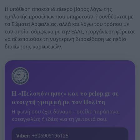
Η υπόθεση αποκτά ιδιαίτερο βάρος λόγω της
εμπλοκής προσώπων που υπηρετούν ή συνδέονται με
τα Σώματα Ασφαλείας, αλλά και λόγω του τρόπου με
τον οποίο, σύμφωνα με την ΕΛΑΣ, η οργάνωση φέρεται
να αξιοποιούσε τη νυχτερινή διασκέδαση ως πεδίο
διακίνησης ναρκωτικών.
Η «Πελοπόννησος» και το pelop.gr σε
ανοιχτή γραμμή με τον Πολίτη
Η φωνή σου έχει δύναμη – στείλε παράπονα,
καταγγελίες ή ιδέες για τη γειτονιά σου.
Viber:
+306909196125