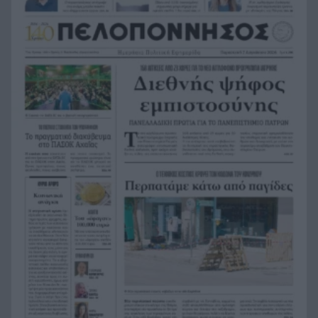
«Επίθεση στον έναν, επίθεση σε όλους»: Η
15:38
συμφωνία που υπέγραψαν Τουρκία, Σαουδική
Αραβία και Πακιστάν
Κορυφώνεται η έξοδος του Αυγούστου: Πάνω
15:24
από 129.000 επιβάτες αναχωρούν από τα
λιμάνια της Αττικής
Άδανα: Βγήκαν τα όπλα για ένα χρέος – Το
15:22
βίντεο από τη φονική συμπλοκή σε γραφείο
ενοικιάσεων
Το φαινόμενο της Ιδρυματοποίησης
15:16
Ισπανία: Το κύκλωμα των 24 εκατ. ευρώ –
15:15
Ναρκωτικά στο ένα δρομολόγιο, μετανάστες
στην επιστροφή