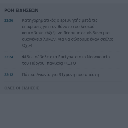
ΡΟΗ ΕΙΔΗΣΕΩΝ
Κατηγορηματικός ο ερευνητής μετά τις
22:36
επικρίσεις για τον θάνατο του λευκού
κουταβιού: «Άξιζε να θέσουμε σε κίνδυνο μια
οικογένεια λύκων, για να σώσουμε έναν σκύλο;
Όχι»!
Φίδι εισέβαλε στα Επείγοντα στο Νοσοκομείο
22:24
του Πύργου, πανικός! ΦΩΤΟ
Πάτρα: Αγωνία για 31χρονη που υπέστη
22:12
κάταγμα στο αυχένα σε παραλία της Ηλείας
ΟΛΕΣ ΟΙ ΕΙΔΗΣΕΙΣ
Ποινή φυλάκισης 15 μηνών στη Βρετανίδα που
22:00
μέθυσε με τη 15χρονη κόρη της και προκάλεσε
επεισόδιο στο Κέντρο Υγείας Σκιάθου
Πάτρα: Σφοδρή σύγκρουση μηχανής με όχημα
21:48
του Δασαρχείου