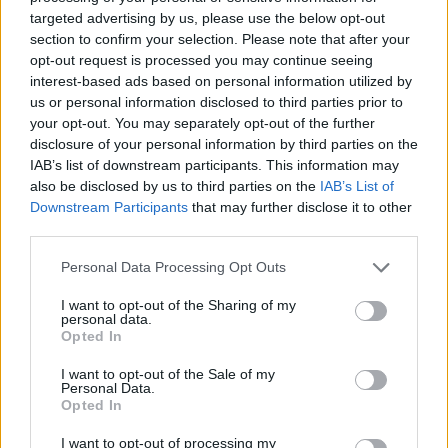
targeted advertising by us, please use the below opt-out
section to confirm your selection. Please note that after your
opt-out request is processed you may continue seeing
interest-based ads based on personal information utilized by
us or personal information disclosed to third parties prior to
your opt-out. You may separately opt-out of the further
disclosure of your personal information by third parties on the
IAB’s list of downstream participants. This information may
also be disclosed by us to third parties on the
IAB’s List of
Downstream Participants
that may further disclose it to other
third parties.
Please note that this website/app uses one or more Google
Personal Data Processing Opt Outs
services and may gather and store information including but
not limited to your visit or usage behaviour. You may click to
I want to opt-out of the Sharing of my
personal data.
grant or deny consent to Google and its third-party tags to
Opted In
use your data for below specified purposes in below Google
Γιατί δεν πρέπει να βάζεις ΠΟΤΕ μαχαίρι σε
consent section.
καρπούζι αν δεν κάνεις πρώτα αυτή την κίνηση
I want to opt-out of the Sale of my
Personal Data.
Opted In
I want to opt-out of processing my