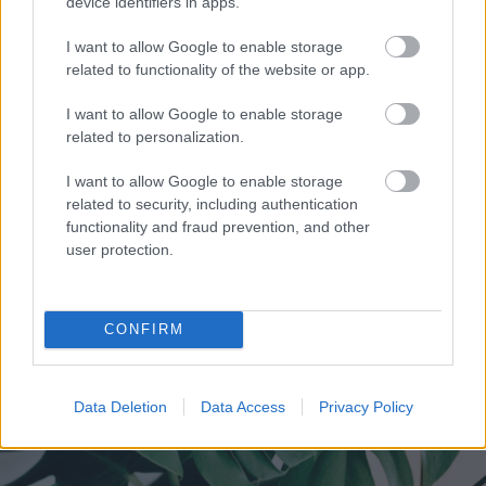
device identifiers in apps.
I want to allow Google to enable storage
related to functionality of the website or app.
I want to allow Google to enable storage
related to personalization.
Στην 36η Διεθνή Ιστιοπλοϊκή Εβδομάδα Ιονίου ο
I want to allow Google to enable storage
Ιστιοπλοϊκός Ομιλος Πατρών ΦΩΤΟ
related to security, including authentication
functionality and fraud prevention, and other
user protection.
CONFIRM
Data Deletion
Data Access
Privacy Policy