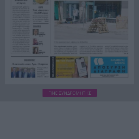
σφοδρή αντίδραση από το ΠΑΣΟΚ κατά της
κυβέρνησης μετά την απόφαση του Αρείου
Πάγου για τις υποκλοπές
Η CIA ξαναστρέφεται στην Κούβα: Η μυστική
19:07
ομάδα του Τραμπ και το μήνυμα «ο χρόνος
τελειώνει»
Το επόμενο βήμα στην καριέρα του πατρινού
19:00
προπονητή Γιώργου Ντούβα
ΓΙΝΕ ΣΥΝΔΡΟΜΗΤΗΣ