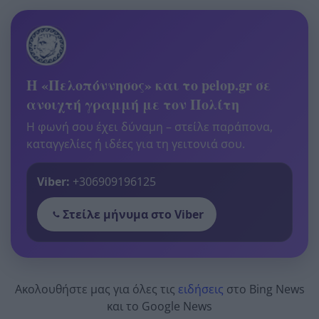
Η «Πελοπόννησος» και το pelop.gr σε
ανοιχτή γραμμή με τον Πολίτη
Η φωνή σου έχει δύναμη – στείλε παράπονα,
καταγγελίες ή ιδέες για τη γειτονιά σου.
Viber:
+306909196125
Στείλε μήνυμα στο Viber
Ακολουθήστε μας για όλες τις
ειδήσεις
στο Bing News
και το Google News