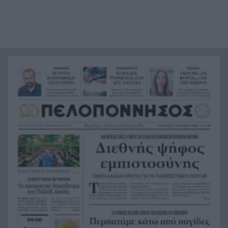
Στεφάνι Κορινθίας: Μεγάλη φωτιά, ενισχυθήκαν
20:28
οι δυνάμεις, 11 εναέρια στη μάχη της
κατάσβεσης
Σοκ στο μπάσκετ, πέθανε ξαφνικά ο προπονητής
20:12
Δημήτρης Καρατσώρης
Πάτρα: Σοκ, πέθανε στο Νοσοκομείο βρέφος
20:00
μόλις 8 ημερών
«Δεν υπάρχει κανένας λόγος να φοβόμαστε ή να
19:48
αποφεύγουμε τη θάλασσα», η Μαρίνα Βερνίκου
με λαγοκέφαλο στο χέρι
Καιρός: Έρχονται 39άρια, εξασθενούν οι άνεμοι,
19:36
ανεβαίνει η θερμοκρασία
Από το +12 ήττα της Εθνικής στην παράταση
19:24
από την Ισπανία
«Ένα αόρατο χέρι δεν θέλει τη διαλεύκανση»,
19:12