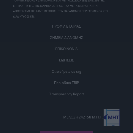
ΤΟ WWW.PELOP.GR ΣΥΜΜΟΡΦΩΝΕΤΑΙ ΜΕ ΤΗ ΣΥΣΤΑΣΗ (ΕΕ) 2018/334 ΤΗΣ
ΕΠΙΤΡΟΠΗΣ ΤΗΣ 1ΗΣ ΜΑΡΤΙΟΥ 2018 ΣΧΕΤΙΚΑ ΜΕ ΤΑ ΜΕΤΡΑ ΓΙΑ ΤΗΝ
ΑΠΟΤΕΛΕΣΜΑΤΙΚΗ ΑΝΤΙΜΕΤΩΠΙΣΗ ΤΟΥ ΠΑΡΑΝΟΜΟΥ ΠΕΡΙΕΧΟΜΕΝΟΥ ΣΤΟ
ΔΙΑΔΙΚΤΥΟ (L 63).
ΠΡΟΦΙΛ ΕΤΑΙΡΙΑΣ
ΣΗΜΕΙΑ ΔΙΑΝΟΜΗΣ
ΕΠΙΚΟΙΝΩΝΙΑ
ΕΙΔΗΣΕΙΣ
Οι ειδήσεις σε tag
Περιοδικό TRIP
Transparency Report
ΜΕΛΟΣ #242158 Μ.Η.Τ.