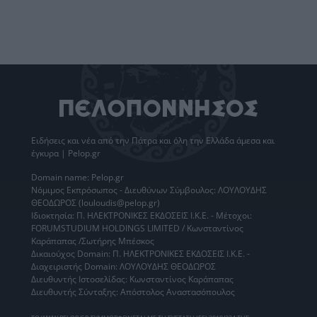
Ειδήσεις
και νέα από την
Πάτρα
και όλη την Ελλάδα άμεσα και
έγκυρα | Pelop.gr
Domain name: Pelop.gr
Νόμιμος Εκπρόσωπος - Διευθύνων Σύμβουλος: ΛΟΥΛΟΥΔΗΣ
ΘΕΟΔΩΡΟΣ (louloudis@pelop.gr)
Ιδιοκτησία: Π. ΗΛΕΚΤΡΟΝΙΚΕΣ ΕΚΔΟΣΕΙΣ Ι.Κ.Ε. - Μέτοχοι:
FORUMSTUDIUM HOLDINGS LIMITED / Κωνσταντίνος
Καράπαπας /Σωτήρης Μπέσκος
Δικαιούχος Domain: Π. ΗΛΕΚΤΡΟΝΙΚΕΣ ΕΚΔΟΣΕΙΣ Ι.Κ.Ε. -
Διαχειριστής Domain: ΛΟΥΛΟΥΔΗΣ ΘΕΟΔΩΡΟΣ
Διευθυντής Ιστοσελίδας: Κωνσταντίνος Καράπαπας
Διευθυντής Σύνταξης: Απόστολος Αναστασόπουλος