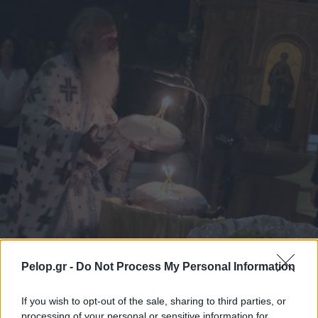
Pelop.gr -
Do Not Process My Personal Information
Πάτρα: Με κατάνυξη η Ιερά Αγρυπνία για τη
If you wish to opt-out of the sale, sharing to third parties, or
Μεταμόρφωση του Σωτήρος στην Αγία Τριάδα ΦΩΤΟ
processing of your personal or sensitive information for