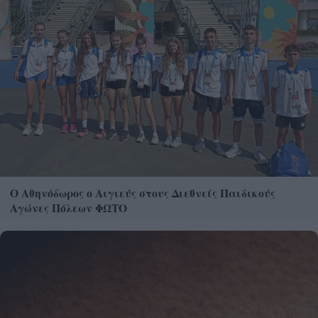
Ο Αθηνόδωρος ο Αιγιεύς στους Διεθνείς Παιδικούς
Αγώνες Πόλεων ΦΩΤΟ