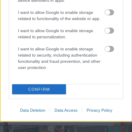
device identifiers in apps.
I want to allow Google to enable storage
related to functionality of the website or app.
I want to allow Google to enable storage
related to personalization.
I want to allow Google to enable storage
related to security, including authentication
functionality and fraud prevention, and other
user protection.
Ελαστικά & Καλοκαίρι: Πώς να ελέγξετε τα λάστιχα
σε 2 λεπτά πριν το ταξίδι
CONFIRM
Data Deletion
Data Access
Privacy Policy