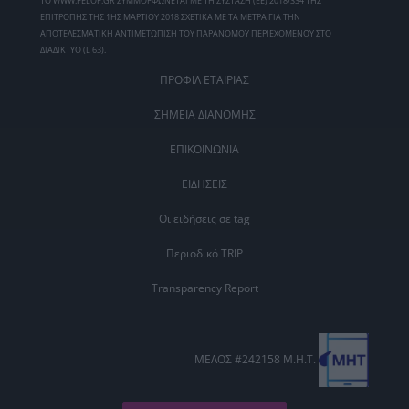
ΤΟ WWW.PELOP.GR ΣΥΜΜΟΡΦΩΝΕΤΑΙ ΜΕ ΤΗ ΣΥΣΤΑΣΗ (ΕΕ) 2018/334 ΤΗΣ
ΕΠΙΤΡΟΠΗΣ ΤΗΣ 1ΗΣ ΜΑΡΤΙΟΥ 2018 ΣΧΕΤΙΚΑ ΜΕ ΤΑ ΜΕΤΡΑ ΓΙΑ ΤΗΝ
ΑΠΟΤΕΛΕΣΜΑΤΙΚΗ ΑΝΤΙΜΕΤΩΠΙΣΗ ΤΟΥ ΠΑΡΑΝΟΜΟΥ ΠΕΡΙΕΧΟΜΕΝΟΥ ΣΤΟ
ΔΙΑΔΙΚΤΥΟ (L 63).
ΠΡΟΦΙΛ ΕΤΑΙΡΙΑΣ
ΣΗΜΕΙΑ ΔΙΑΝΟΜΗΣ
ΕΠΙΚΟΙΝΩΝΙΑ
ΕΙΔΗΣΕΙΣ
Οι ειδήσεις σε tag
Περιοδικό TRIP
Transparency Report
ΜΕΛΟΣ #242158 Μ.Η.Τ.