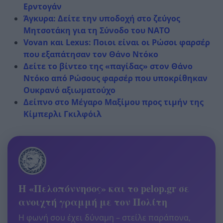
Ερντογάν
Άγκυρα: Δείτε την υποδοχή στο ζεύγος
Μητσοτάκη για τη Σύνοδο του ΝΑΤΟ
Vovan και Lexus: Ποιοι είναι οι Ρώσοι φαρσέρ
που εξαπάτησαν τον Θάνο Ντόκο
Δείτε το βίντεο της «παγίδας» στον Θάνο
Ντόκο από Ρώσους φαρσέρ που υποκρίθηκαν
Ουκρανό αξιωματούχο
Δείπνο στο Μέγαρο Μαξίμου προς τιμήν της
Κίμπερλι Γκιλφόιλ
Η «Πελοπόννησος» και το pelop.gr σε
ανοιχτή γραμμή με τον Πολίτη
Η φωνή σου έχει δύναμη – στείλε παράπονα,