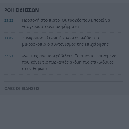
ΡΟΗ ΕΙΔΗΣΕΩΝ
Προσοχή στο πιάτο: Οι τροφές που μπορεί να
23:22
«συγκρουστούν» με φάρμακα
Σύγκρουση ελικοπτέρων στην Ψάθα: Στο
23:05
μικροσκόπιο ο συντονισμός της επιχείρησης
«Φωτιές-ανεμοστρόβιλοι»: Το σπάνιο φαινόμενο
22:53
που κάνει τις πυρκαγιές ακόμη πιο επικίνδυνες
στην Ευρώπη
Ουκρανία: Η αόρατη σύγκρουση της τεχνολογίας
22:45
– Drones, δορυφόροι και AI στην πρώτη γραμμή
ΟΛΕΣ ΟΙ ΕΙΔΗΣΕΙΣ
Το βραδινό που χορταίνει και βοηθά στον
22:34
έλεγχο του βάρους
Ο Ελληνοκύπριος νομπελίστας Ντέμης
22:23
Χασάμπης στο «τιμόνι» της Google AI