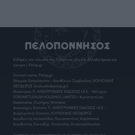
Ειδήσεις
και νέα από την
Πάτρα
και όλη την Ελλάδα άμεσα και
έγκυρα | Pelop.gr
Domain name: Pelop.gr
Νόμιμος Εκπρόσωπος - Διευθύνων Σύμβουλος: ΛΟΥΛΟΥΔΗΣ
ΘΕΟΔΩΡΟΣ (louloudis@pelop.gr)
Ιδιοκτησία: Π. ΗΛΕΚΤΡΟΝΙΚΕΣ ΕΚΔΟΣΕΙΣ Ι.Κ.Ε. - Μέτοχοι:
FORUMSTUDIUM HOLDINGS LIMITED / Κωνσταντίνος
Καράπαπας /Σωτήρης Μπέσκος
Δικαιούχος Domain: Π. ΗΛΕΚΤΡΟΝΙΚΕΣ ΕΚΔΟΣΕΙΣ Ι.Κ.Ε. -
Διαχειριστής Domain: ΛΟΥΛΟΥΔΗΣ ΘΕΟΔΩΡΟΣ
Διευθυντής Ιστοσελίδας: Κωνσταντίνος Καράπαπας
Διευθυντής Σύνταξης: Απόστολος Αναστασόπουλος