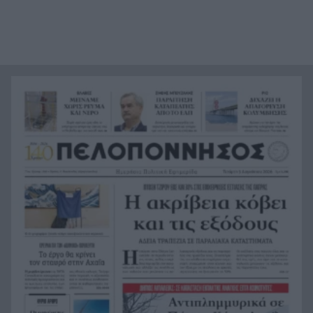
εικόνες
Το απόλυτο summer roadtrip από την άγρια
21:12
Μάνη στην καστροπολιτεία της Μονεμβασίας
Σύμη: Εντοπίστηκε σορός άνδρα στον Πανορμίτη
21:02
– Πιθανότατα ανήκει στον αγνοούμενο Γερμανό
τουρίστα
Συμφωνία Ιράν – Ομάν για νέα ναυτιλιακή
20:51
διαδρομή στα Στενά του Ορμούζ
Ήττα-αποκλεισμός για την Εθνική Nέων
20:38
Γυναικών στο Ευρωπαϊκό
Δικαστικό μπλόκο στους δασμούς Τραμπ:
20:33
Επιστρέφονται 100 δισεκατομμύρια δολάρια σε
επιχειρήσεις
Αιγιάλεια: Ήρθαν από τη Βρετανία για μια νέα
20:25
ζωή και η πυρκαγιά τους άφησε στο δρόμο!