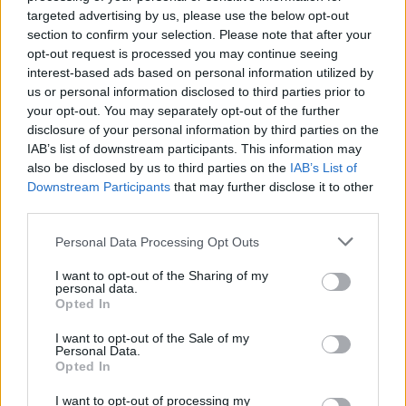
targeted advertising by us, please use the below opt-out
section to confirm your selection. Please note that after your
opt-out request is processed you may continue seeing
Θηλασμός: Το «θαύμα» των πρώτων 1.000 ημερών – Τι
interest-based ads based on personal information utilized by
συμβαίνει στον εγκέφαλο του μωρού
us or personal information disclosed to third parties prior to
your opt-out. You may separately opt-out of the further
disclosure of your personal information by third parties on the
IAB’s list of downstream participants. This information may
also be disclosed by us to third parties on the
IAB’s List of
Downstream Participants
that may further disclose it to other
third parties.
Please note that this website/app uses one or more Google
Personal Data Processing Opt Outs
services and may gather and store information including but
not limited to your visit or usage behaviour. You may click to
I want to opt-out of the Sharing of my
personal data.
grant or deny consent to Google and its third-party tags to
Opted In
use your data for below specified purposes in below Google
consent section.
I want to opt-out of the Sale of my
Personal Data.
Opted In
Χρησιμοποιείς Google passkeys για τους κωδικούς σου;
Και όμως μπορούν να τους κλέψουν
I want to opt-out of processing my