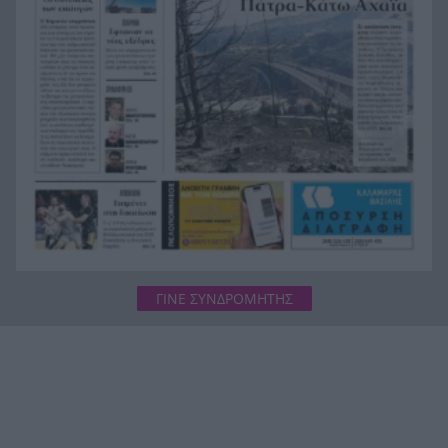
Φωτιά Αττικοβοιωτία: Όλα τα μέτρα στήριξης
20:13
για τους πυρόπληκτους – Τα ποσά των
επιδομάτων και η στεγαστική συνδρομή
ΓΙΝΕ ΣΥΝΔΡΟΜΗΤΗΣ