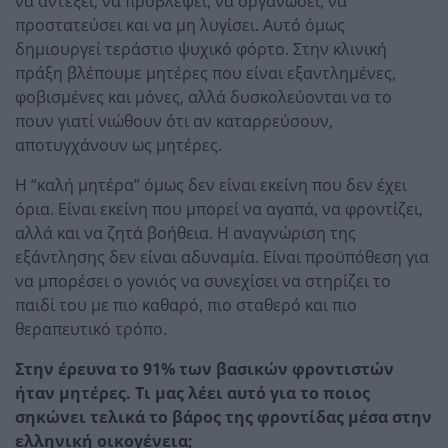
να αντέξει, να προβλέψει, να οργανώσει, να
προστατεύσει και να μη λυγίσει. Αυτό όμως
δημιουργεί τεράστιο ψυχικό φόρτο. Στην κλινική
πράξη βλέπουμε μητέρες που είναι εξαντλημένες,
φοβισμένες και μόνες, αλλά δυσκολεύονται να το
πουν γιατί νιώθουν ότι αν καταρρεύσουν,
αποτυγχάνουν ως μητέρες.
Η “καλή μητέρα” όμως δεν είναι εκείνη που δεν έχει
όρια. Είναι εκείνη που μπορεί να αγαπά, να φροντίζει,
αλλά και να ζητά βοήθεια. Η αναγνώριση της
εξάντλησης δεν είναι αδυναμία. Είναι προϋπόθεση για
να μπορέσει ο γονιός να συνεχίσει να στηρίζει το
παιδί του με πιο καθαρό, πιο σταθερό και πιο
θεραπευτικό τρόπο.
Στην έρευνα το 91% των βασικών φροντιστών
ήταν μητέρες. Τι μας λέει αυτό για το ποιος
σηκώνει τελικά το βάρος της φροντίδας μέσα στην
ελληνική οικογένεια;