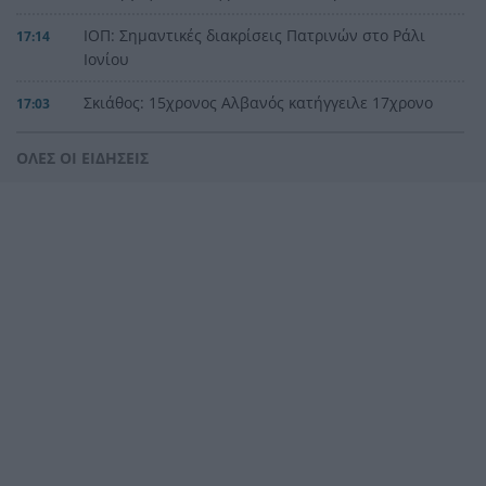
ΙΟΠ: Σημαντικές διακρίσεις Πατρινών στο Ράλι
17:14
Ιονίου
Σκιάθος: 15χρονος Αλβανός κατήγγειλε 17χρονο
17:03
ομοεθνή του για κατ’ εξακολούθηση βιασμό
ΟΛΕΣ ΟΙ ΕΙΔΗΣΕΙΣ
Πάτρα: εστίες φωτιές σε Ριγανόκαμπο και
16:53
Χάραδρο, στους καταυλισμούς Ρομά
Διαδηλώσεις ακροδεξιών στη Γερμανία κατά του
16:49
Καγκελάριου Μερτς ΒΙΝΤΕΟ
Κατόπιν εορτής παρεμβαίνει η ΥΠΑ για το
16:36
ελικόπτερο…αναψυχής στο Σαρακήνικο της
Μήλου!
Λέσβος: Καταγγελία για άλογα που «χόρευαν»
16:30
πάνω σε σπασμένα γυαλιά!
Βελόπουλος σε Μητσοτάκη για Σαουδική
16:25