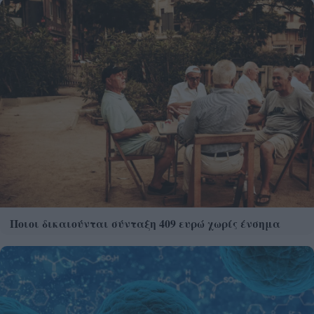
Ποιοι δικαιούνται σύνταξη 409 ευρώ χωρίς ένσημα