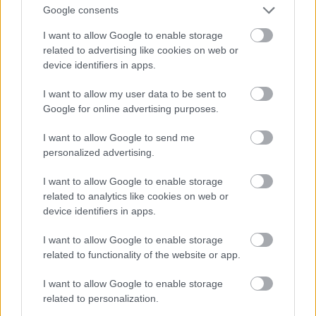
πειθαρχίας. Τι χάνουμε όταν μένουμε εκεί;
Google consents
Αν μείνουμε μόνο στο βάρος, αγνοούμε τη φύση της
I want to allow Google to enable storage
άσθενειας η οποία είναι πολυπαραγοντική.Το βάρος
related to advertising like cookies on web or
είναι κρίσιμος δείκτης σωματικής ασφάλειας, αλλά δεν
device identifiers in apps.
αρκεί για να εξηγήσει γιατί η διαταραχή επιμένει. Στις
I want to allow my user data to be sent to
διατροφικές διαταραχές, η τροφή, το σώμα και η
Google for online advertising purposes.
αύξηση βάρους μπορεί να ενεργοποιούν έντονα
συστήματα απειλής στον εγκέφαλο, να αυξάνουν το
I want to allow Google to send me
άγχος, να διαταράσσουν την αντίληψη των σωματικών
personalized advertising.
σημάτων και να ενισχύουν άκαμπτες ή
επαναλαμβανόμενες συμπεριφορές ελέγχου.
I want to allow Google to enable storage
related to analytics like cookies on web or
Για πολλούς ασθενείς, η διατροφική διαταραχή δεν
device identifiers in apps.
είναι απλώς μια επιλογή ή μια εμμονή με το σώμα.
I want to allow Google to enable storage
Συχνά λειτουργεί ως ένας δυσλειτουργικός τρόπος
related to functionality of the website or app.
ρύθμισης συναισθημάτων που βιώνονται ως
αβάσταχτα. Ο περιορισμός, ο έλεγχος της τροφής ή οι
I want to allow Google to enable storage
διατροφικές τελετουργίες μπορεί προσωρινά να
related to personalization.
μειώνουν την εσωτερική ένταση και να δημιουργούν