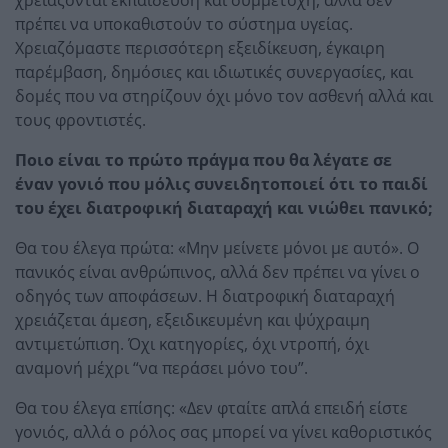
χρειάζονται εκπαίδευση και συμμετοχή, αλλά δεν
πρέπει να υποκαθιστούν το σύστημα υγείας.
Χρειαζόμαστε περισσότερη εξειδίκευση, έγκαιρη
παρέμβαση, δημόσιες και ιδιωτικές συνεργασίες, και
δομές που να στηρίζουν όχι μόνο τον ασθενή αλλά και
τους φροντιστές.
Ποιο είναι το πρώτο πράγμα που θα λέγατε σε
έναν γονιό που μόλις συνειδητοποιεί ότι το παιδί
του έχει διατροφική διαταραχή και νιώθει πανικό;
Θα του έλεγα πρώτα: «Μην μείνετε μόνοι με αυτό». Ο
πανικός είναι ανθρώπινος, αλλά δεν πρέπει να γίνει ο
οδηγός των αποφάσεων. Η διατροφική διαταραχή
χρειάζεται άμεση, εξειδικευμένη και ψύχραιμη
αντιμετώπιση. Όχι κατηγορίες, όχι ντροπή, όχι
αναμονή μέχρι “να περάσει μόνο του”.
Θα του έλεγα επίσης: «Δεν φταίτε απλά επειδή είστε
γονιός, αλλά ο ρόλος σας μπορεί να γίνει καθοριστικός