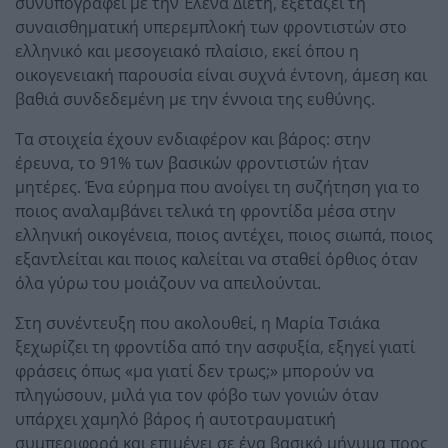
συνυπογράφει με την Έλενα Διέτη, εξετάζει τη
συναισθηματική υπερεμπλοκή των φροντιστών στο
ελληνικό και μεσογειακό πλαίσιο, εκεί όπου η
οικογενειακή παρουσία είναι συχνά έντονη, άμεση και
βαθιά συνδεδεμένη με την έννοια της ευθύνης.
Τα στοιχεία έχουν ενδιαφέρον και βάρος: στην
έρευνα, το 91% των βασικών φροντιστών ήταν
μητέρες. Ένα εύρημα που ανοίγει τη συζήτηση για το
ποιος αναλαμβάνει τελικά τη φροντίδα μέσα στην
ελληνική οικογένεια, ποιος αντέχει, ποιος σιωπά, ποιος
εξαντλείται και ποιος καλείται να σταθεί όρθιος όταν
όλα γύρω του μοιάζουν να απειλούνται.
Στη συνέντευξη που ακολουθεί, η Μαρία Τσιάκα
ξεχωρίζει τη φροντίδα από την ασφυξία, εξηγεί γιατί
φράσεις όπως «μα γιατί δεν τρως;» μπορούν να
πληγώσουν, μιλά για τον φόβο των γονιών όταν
υπάρχει χαμηλό βάρος ή αυτοτραυματική
συμπεριφορά και επιμένει σε ένα βασικό μήνυμα προς