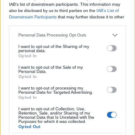
ακούγεται λογικό, γιατί βλέπει το φαγητό ως λύση. Για
IAB’s list of downstream participants. This information may
τον άνθρωπο με διατροφική διαταραχή όμως, το
also be disclosed by us to third parties on the
IAB’s List of
γεύμα μπορεί να βιώνεται νευροβιολογικά σαν απειλή.
Downstream Participants
that may further disclose it to other
third parties.
Δεν είναι θέμα πείσματος, κακής συμπεριφοράς ή
απλής επιλογής. Είναι μια στιγμή έντονου άγχους,
Please note that this website/app uses one or more Google
Personal Data Processing Opt Outs
φόβου, ενοχής και εσωτερικής σύγκρουσης.
services and may gather and store information including but
not limited to your visit or usage behaviour. You may click to
I want to opt-out of the Sharing of my
Άλλες φράσεις που μπορεί να δυσκολέψουν είναι:
personal data.
grant or deny consent to Google and its third-party tags to
Opted In
«Μας καταστρέφεις», «Κοίτα πώς έχεις γίνει», «Αν μας
use your data for below specified purposes in below Google
αγαπούσες, θα προσπαθούσες» ή «Φάε για μένα».
consent section.
I want to opt-out of the Sale of my
Personal Data.
Αυτές οι φράσεις λέγονται συχνά μέσα από απόγνωση,
Opted In
αλλά μπορεί να αυξήσουν το φόβο, τη ντροπή και την
ενοχή. Πιο βοηθητικό είναι να πει ο γονιός: «Ξέρω ότι
I want to opt-out of processing my
Personal Data for Targeted Advertising.
αυτό είναι πολύ δύσκολο για σένα. Δεν θα αφήσουμε
Opted In
τη διαταραχή να σου καταστέψει τη ζωή και τα όνειρα
σου. Θα το περάσουμε μαζί, βήμα-βήμα».
I want to opt-out of Collection, Use,
Retention, Sale, and/or Sharing of my
Personal Data that Is Unrelated with the
Οι διατροφικές διαταραχές συχνά διαβάζονται
Purposes for which it was collected.
Opted Out
επιφανειακά ως θέμα βάρους, εμφάνισης ή