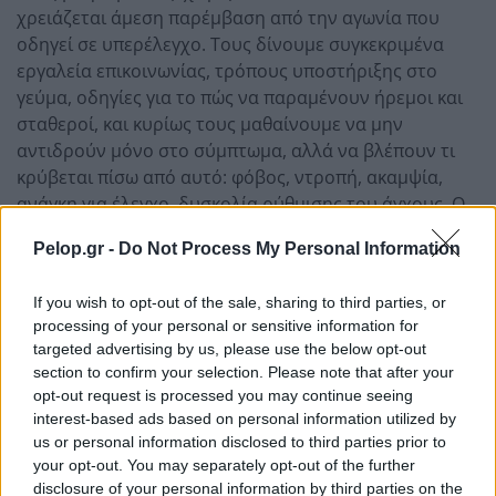
χρειάζεται άμεση παρέμβαση από την αγωνία που
οδηγεί σε υπερέλεγχο. Τους δίνουμε συγκεκριμένα
εργαλεία επικοινωνίας, τρόπους υποστήριξης στο
γεύμα, οδηγίες για το πώς να παραμένουν ήρεμοι και
σταθεροί, και κυρίως τους μαθαίνουμε να μην
αντιδρούν μόνο στο σύμπτωμα, αλλά να βλέπουν τι
κρύβεται πίσω από αυτό: φόβος, ντροπή, ακαμψία,
ανάγκη για έλεγχο, δυσκολία ρύθμισης του άγχους. Ο
στόχος είναι ο γονιός να περάσει από το «σε ελέγχω
Pelop.gr -
Do Not Process My Personal Information
γιατί φοβάμαι» στο «σε στηρίζω με σταθερότητα γιατί
καταλαβαίνω πόσο δύσκολο είναι».
If you wish to opt-out of the sale, sharing to third parties, or
Ποια είναι η πιο συνηθισμένη φράση που λένε οι
processing of your personal or sensitive information for
targeted advertising by us, please use the below opt-out
γονείς από αγάπη, αλλά μπορεί να πληγώσει ή να
section to confirm your selection. Please note that after your
δυσκολέψει έναν άνθρωπο με διατροφική
opt-out request is processed you may continue seeing
διαταραχή;
interest-based ads based on personal information utilized by
us or personal information disclosed to third parties prior to
Μία πολύ συνηθισμένη φράση είναι: «Μα γιατί δεν
your opt-out. You may separately opt-out of the further
τρως; Είναι τόσο απλό». Για τον γονιό μπορεί να
disclosure of your personal information by third parties on the