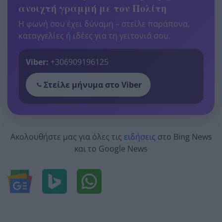
ανοιχτή γραμμή με τον Πολίτη
Η φωνή σου έχει δύναμη – στείλε παράπονα,
καταγγελίες ή ιδέες για τη γειτονιά σου.
Viber:
+306909196125
Στείλε μήνυμα στο Viber
Ακολουθήστε μας για όλες τις
ειδήσεις
στο Bing News
και το Google News