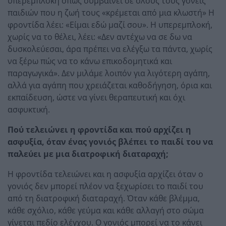
υπερεμπλοκή όπως συμβαίνει σε όλους τους γονείς
παιδιών που η ζωή τους «κρέμεται από μια κλωστή» Η
φροντίδα λέει: «Είμαι εδώ μαζί σου». Η υπερεμπλοκή,
χωρίς να το θέλει, λέει: «Δεν αντέχω να σε δω να
δυσκολεύεσαι, άρα πρέπει να ελέγξω τα πάντα, χωρίς
να ξέρω πώς να το κάνω επικοδομητικά και
παραγωγικά». Δεν μιλάμε λοιπόν για λιγότερη αγάπη,
αλλά για αγάπη που χρειάζεται καθοδήγηση, όρια και
εκπαίδευση, ώστε να γίνει θεραπευτική και όχι
ασφυκτική.
Πού τελειώνει η φροντίδα και πού αρχίζει η
ασφυξία, όταν ένας γονιός βλέπει το παιδί του να
παλεύει με μια διατροφική διαταραχή;
Η φροντίδα τελειώνει και η ασφυξία αρχίζει όταν ο
γονιός δεν μπορεί πλέον να ξεχωρίσει το παιδί του
από τη διατροφική διαταραχή. Όταν κάθε βλέμμα,
κάθε σχόλιο, κάθε γεύμα και κάθε αλλαγή στο σώμα
γίνεται πεδίο ελέγχου. Ο γονιός μπορεί να το κάνει