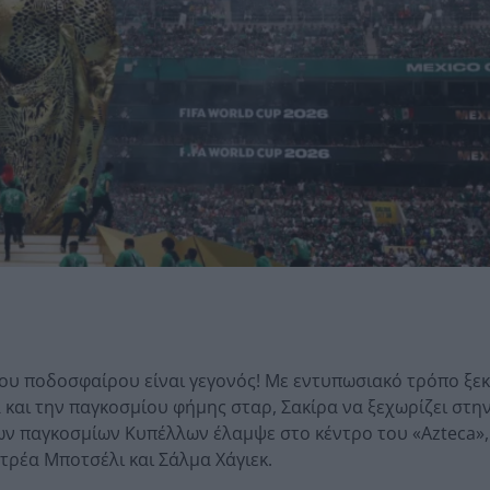
ου ποδοσφαίρου είναι γεγονός! Με εντυπωσιακό τρόπο ξε
 και την παγκοσμίου φήμης σταρ, Σακίρα να ξεχωρίζει στη
ων παγκοσμίων Κυπέλλων έλαμψε στο κέντρο του «Azteca»,
τρέα Μποτσέλι και Σάλμα Χάγιεκ.