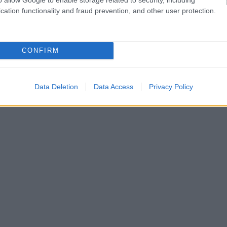
cation functionality and fraud prevention, and other user protection.
ρυλικού Αντρέα Μποτσέλι, ο οποίος εμφανίστηκε σε ένα μ
JAE, που ερμηνεύει το πολυβραβευμένο «Golden», της ταιν
CONFIRM
».
άτρεις του ποδοσφαίρου που φώναζαν «Mexico, Mexico» 
γώνα του Μουντιάλ 2026.
Data Deletion
Data Access
Privacy Policy