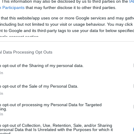
ζει τη Νότια Αφρική. Πέρα από τη Σακίρα στη σκηνή εμφαν
. This information may also be disclosed by us to third parties on the
IA
Participants
that may further disclose it to other third parties.
 that this website/app uses one or more Google services and may gath
ική του Παγκοσμίου Κυπέλλου κοσμούσε το γήπεδο, ενώ στ
including but not limited to your visit or usage behaviour. You may click 
α, κόκκινα και πράσινα προς τιμής της χώρας και της ομά
 to Google and its third-party tags to use your data for below specifi
ιοργάνωσης.
ogle consent section.
μεξικάνικο pop rock συγκρότημα Mana, βάζοντας «φωτιά» 
l Data Processing Opt Outs
άνισή τους, με χορευτές να φορούν παραδοσιακές ενδυμα
o opt-out of the Sharing of my personal data.
In
o opt-out of the Sale of my Personal Data.
In
to opt-out of processing my Personal Data for Targeted
ing.
In
o opt-out of Collection, Use, Retention, Sale, and/or Sharing
ersonal Data that Is Unrelated with the Purposes for which it
lected.