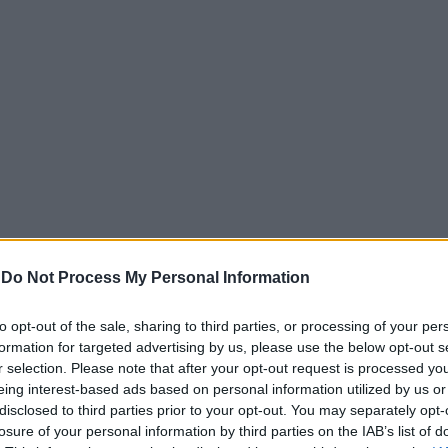
-
Do Not Process My Personal Information
to opt-out of the sale, sharing to third parties, or processing of your per
formation for targeted advertising by us, please use the below opt-out s
 λίγες ώρες πριν τη σέντρα με τη Νότιο Αφρική
r selection. Please note that after your opt-out request is processed y
eing interest-based ads based on personal information utilized by us or
 στην πόλη του Μεξικού – όπως άλλωστε είναι λογικό – μ
disclosed to third parties prior to your opt-out. You may separately opt-
υν περιμένοντας την σέντρα του πρώτου αγώνα του Μουντ
losure of your personal information by third parties on the IAB’s list of