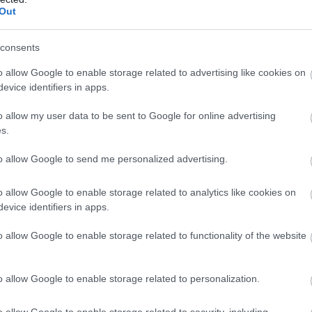
Out
consents
o allow Google to enable storage related to advertising like cookies on
evice identifiers in apps.
o allow my user data to be sent to Google for online advertising
Dai Dai» ερμήνευσε η υπέρλαμπρη Shakira, στο πλευρό τη
s.
to allow Google to send me personalized advertising.
σορτς, μαύρα γυαλιά και λευκά «chunky» αθλητικά, η Κολο
 χορευτές που τη συνόδευαν.
o allow Google to enable storage related to analytics like cookies on
evice identifiers in apps.
εράστια Labubu που έκαναν εμφάνιση στο κέντρο του γηπ
ο κοινό.
o allow Google to enable storage related to functionality of the website
ικό ύμνο του Μεξικού, ενώ η επίσημη πρέσβειρα της χώρα
γιεκ, που έδωσε το δικό της στίγμα στην τελετή.
o allow Google to enable storage related to personalization.
lavin, έκανε εμφάνιση με… αυτοκίνητο στην τελετή έναρξης
o allow Google to enable storage related to security, including