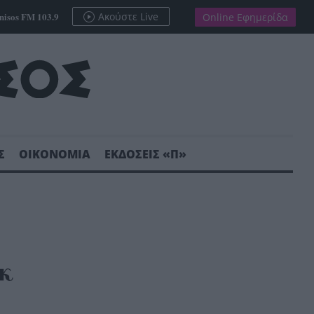
nisos FM 103.9
Ακούστε Live
Online Εφημερίδα
Σ
ΟΙΚΟΝΟΜΙΑ
ΕΚΔΟΣΕΙΣ «Π»
κ