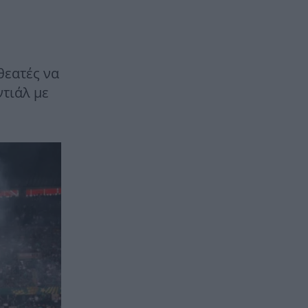
θεατές να
τιάλ με