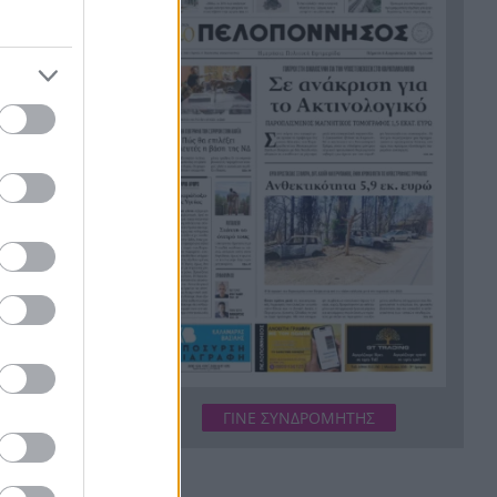
εργασίες τους
Το τελευταίο «αντίο» στην
20:36
τελετή αποτέφρωσης του
συντονιστή που σκοτώθηκε
μετά τη σύγκρουση
ελικοπτέρων στην Ψάθα,
ΦΩΤΟ
ς οποίας
Στιγμές αγωνίας και θρίλερ
20:24
στο Αίγιο: Οδηγός λεωφορείου
μβιανή
έχασε τις αισθήσεις του και τη
ζωή του! ΦΩΤΟ
Κόκκινα τα 118 κτίρια στις 325
έδου, σε
20:12
αυτοψίες των πληγεισών
περιοχών από τις
ς για το
καταστροφικές πυρκαγιές
ΓΙΝΕ ΣΥΝΔΡΟΜΗΤΗΣ
Η ανακοίνωση της ΕΑΠ για
20:00
Βασιλάκο και Μαμάση
 του