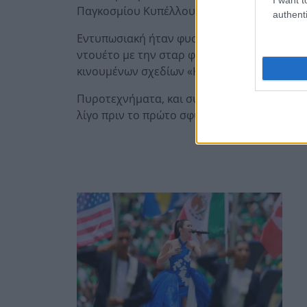
Παγκοσμίου Κυπέλλου.
authenti
Εντυπωσιακή ήταν φυσικά η εμφάνιση του θ
ντουέτο με την σταρ φαινόμενο της Kpop, E
κινουμένων σχεδίων «Kpop Demon Hunters
Πυροτεχνήματα, και συνθήματα από τους λ
λίγο πριν το πρώτο σφύριγμα του πρώτου α