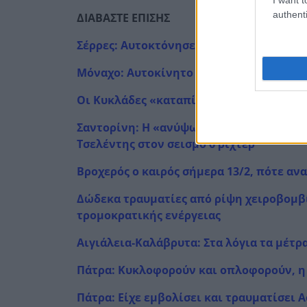
authenti
ΔΙΑΒΑΣΤΕ ΕΠΙΣΗΣ
Σέρρες: Αυτοκτόνησε ο 59χρονος γυναικ
Μόναχο: Αυτοκίνητο έπεσε πάνω σε πεζο
Οι Κυκλάδες «καταπίνουν»« τα ψάρια το
Σαντορίνη: Η «ανύψωση» της καλντέρας κ
Τσελέντης στον σεισμό 6 ρίχτερ
Βροχερός ο καιρός σήμερα 13/2, πότε αν
Δώδεκα τραυματίες από ρίψη χειροβομβί
τρομοκρατικής ενέργειας
Αιγιάλεια-Καλάβρυτα: Στα λόγια τα μέτ
Πάτρα: Κυκλοφορούν και οπλοφορούν, η
Πάτρα: Είχε εμβολίσει και τραυματίσει 