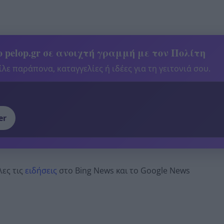
 pelop.gr σε ανοιχτή γραμμή με τον Πολίτη
λε παράπονα, καταγγελίες ή ιδέες για τη γειτονιά σου.
er
λες τις
ειδήσεις
στο Bing News και το Google News