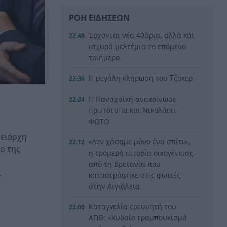
ΡΟΗ ΕΙΔΗΣΕΩΝ
Έρχονται νέα 40άρια, αλλά και
22:48
ισχυρά μελτέμια το επόμενο
τριήμερο
Η μεγάλη κλήρωση του Τζόκερ
22:36
Η Παναχαϊκή ανακοίνωσε
22:24
πρωτότυπα και Νικολάου,
ΦΩΤΟ
ρειάρχη
«Δεν χάσαμε μόνο ένα σπίτι»,
22:12
ο της
η τρομερή ιστορία οικογένειας
από τη Βρετανία που
.
καταστράφηκε στις φωτιές
στην Αιγιάλεια
Καταγγελία ερευνητή του
22:00
ΑΠΘ: «Χυδαίο τραμπουκισμό