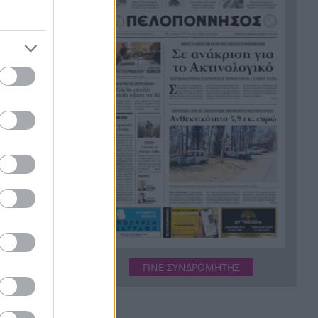
Η ανακοίνωση της ΕΑΠ για
20:00
Βασιλάκο και Μαμάση
Γιατί οδηγήθηκαν στη φυλακή
19:48
οι οι δύο Ινδοί, που
κατηγορούνται για τη
δολοφονία του 58χρονου
ψυχολόγου στο Ναύπλιο,
ΒΙΝΤΕΟ
Το Ιράν στέλνει μήνυμα στον
19:36
Κόλπο: «Φρενάρετε τον Τραμπ
ή θα πληγούν κρίσιμες
υποδομές»
α τα
«Ευγενικός, ακέραιος και
19:24
δε, πως
ανιδιοτελής άνθρωπος», η
οι
ΓΙΝΕ ΣΥΝΔΡΟΜΗΤΗΣ
ανακοίνωση της οικογένειας
της 38χρονης Βρετανίδας
Ελίζαμπεθ Ρος