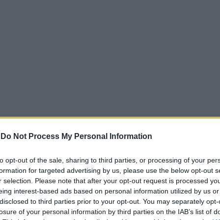
-
Do Not Process My Personal Information
υ Επιμελητηρίου Αχαΐας
Θόδωρος Λουλούδης
, ο Α’ αντιπ
μος Βαρβιτσιώτης
, υπεύθυνος στήριξης Επιχειρήσεων
Γι
to opt-out of the sale, sharing to third parties, or processing of your per
της Περιφέρειας Δυτικής Ελλάδας ο περιφερειάρχης
Νεκτάρ
formation for targeted advertising by us, please use the below opt-out s
ιρηματικότητας
Τάκης Παπαδόπουλος
.
r selection. Please note that after your opt-out request is processed y
eing interest-based ads based on personal information utilized by us or
Θόδωρος Λουλούδης,
αφού καλωσόρισε τον κ. Κοντογεώργ
disclosed to third parties prior to your opt-out. You may separately opt-
ησε σε μια σύντομη ενημέρωση της οικονομικής κατάστασ
losure of your personal information by third parties on the IAB’s list of
ι εξήρε τη σημασία των τοπικών αναπτυξιακών σχεδίων που 