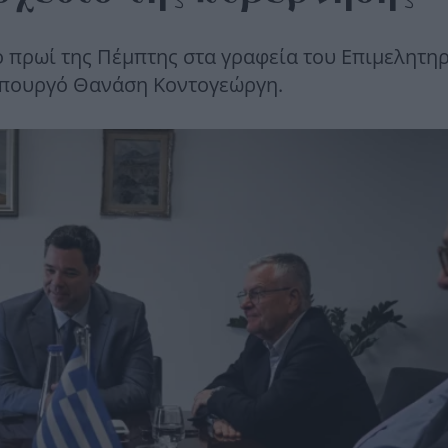
 πρωί της Πέμπτης στα γραφεία του Επιμελητη
υπουργό Θανάση Κοντογεώργη.