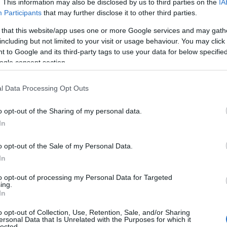
. This information may also be disclosed by us to third parties on the
IA
Participants
that may further disclose it to other third parties.
ι παρών στην όλη συζήτηση» επισήμανε ο κ. Λουλούδης και 
 that this website/app uses one or more Google services and may gath
including but not limited to your visit or usage behaviour. You may click 
δομών της περιοχής, επισημαίνοντας πως το Επιμελητήριο 
 to Google and its third-party tags to use your data for below specifi
ες για την ολοκλήρωση του αναπτυξιακού σχεδίου.
ogle consent section.
Αντώνης Κουνάβης
στάθηκε και αυτός στην οικονομική κατ
το νέο ΕΣΠΑ να αποτελέσει εργαλείο ανάπτυξης για το νομό
l Data Processing Opt Outs
επιχειρήσεις με έμφαση στους μικρομεσαίους και τον πρωτ
 οριοθέτηση των αναγκών» κατέληξε ο κ. Κουνάβης.
o opt-out of the Sharing of my personal data.
In
τω Πρωθυπουργώ Θανάσης Κοντογεώργης,
συνεχάρη τη
σε για τη φιλοξενία. Ενημέρωσε τους συμμετέχοντες πως με
o opt-out of the Sale of my Personal Data.
αι ομάδες εργασίας ανά περιοχή και εν συνεχεία θα δημ
In
 τοπικών σχεδίων. Διαβεβαίωσε δε πως το Επιμελητήριο 
to opt-out of processing my Personal Data for Targeted
δοξία του είναι μέχρι τον Ιούλιο να έχουν ολοκληρωθεί οι 
ing.
γων.
In
o opt-out of Collection, Use, Retention, Sale, and/or Sharing
ersonal Data that Is Unrelated with the Purposes for which it
lected.