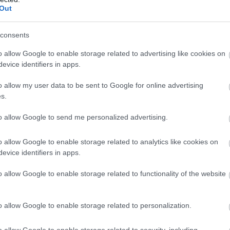
Out
consents
o allow Google to enable storage related to advertising like cookies on
evice identifiers in apps.
o allow my user data to be sent to Google for online advertising
s.
to allow Google to send me personalized advertising.
o allow Google to enable storage related to analytics like cookies on
evice identifiers in apps.
ας Νεκτάριος Φαρμάκης
εξέφρασε την ικανοποίησή του γι
o allow Google to enable storage related to functionality of the website
αμμα του σχεδιασμού και της υλοποίησης έργων. Σημείωσε 
ν στην τοπική ανάπτυξη και πως θα πρέπει να ενισχυθούν 
τήσεις και παρεμβάσεις.
o allow Google to enable storage related to personalization.
o allow Google to enable storage related to security, including