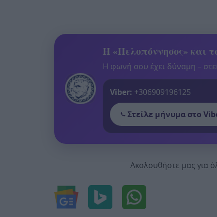
Η «Πελοπόννησος» και το
Η φωνή σου έχει δύναμη – στεί
Viber:
+306909196125
Στείλε μήνυμα στο Vib
Ακολουθήστε μας για ό