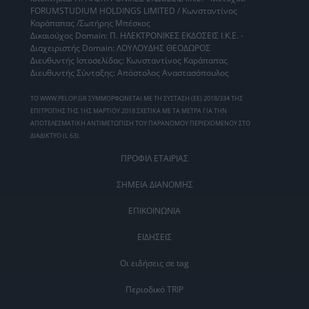
FORUMSTUDIUM HOLDINGS LIMITED / Κωνσταντίνος
Καράπαπας /Σωτήρης Μπέσκος
Δικαιούχος Domain: Π. ΗΛΕΚΤΡΟΝΙΚΕΣ ΕΚΔΟΣΕΙΣ Ι.Κ.Ε. -
Διαχειριστής Domain: ΛΟΥΛΟΥΔΗΣ ΘΕΟΔΩΡΟΣ
Διευθυντής Ιστοσελίδας: Κωνσταντίνος Καράπαπας
Διευθυντής Σύνταξης: Απόστολος Αναστασόπουλος
ΤΟ WWW.PELOP.GR ΣΥΜΜΟΡΦΩΝΕΤΑΙ ΜΕ ΤΗ ΣΥΣΤΑΣΗ (ΕΕ) 2018/334 ΤΗΣ
ΕΠΙΤΡΟΠΗΣ ΤΗΣ 1ΗΣ ΜΑΡΤΙΟΥ 2018 ΣΧΕΤΙΚΑ ΜΕ ΤΑ ΜΕΤΡΑ ΓΙΑ ΤΗΝ
ΑΠΟΤΕΛΕΣΜΑΤΙΚΗ ΑΝΤΙΜΕΤΩΠΙΣΗ ΤΟΥ ΠΑΡΑΝΟΜΟΥ ΠΕΡΙΕΧΟΜΕΝΟΥ ΣΤΟ
ΔΙΑΔΙΚΤΥΟ (L 63).
ΠΡΟΦΙΛ ΕΤΑΙΡΙΑΣ
ΣΗΜΕΙΑ ΔΙΑΝΟΜΗΣ
ΕΠΙΚΟΙΝΩΝΙΑ
ΕΙΔΗΣΕΙΣ
Οι ειδήσεις σε tag
Περιοδικό TRIP