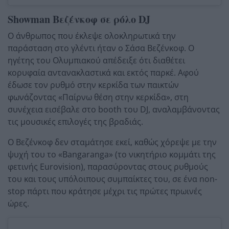
Showman Βεζένκοφ σε ρόλο DJ
Ο άνθρωπος που έκλεψε ολοκληρωτικά την
παράσταση στο γλέντι ήταν ο Σάσα Βεζένκοφ.
Ο
ηγέτης του Ολυμπιακού απέδειξε ότι διαθέτει
κορυφαία αντανακλαστικά και εκτός παρκέ.
Αφού
έδωσε τον ρυθμό στην κερκίδα των παικτών
φωνάζοντας «Παίρνω θέση στην κερκίδα»,
στη
συνέχεια εισέβαλε στο booth του DJ,
αναλαμβάνοντας
τις μουσικές επιλογές της βραδιάς.
Ο Βεζένκοφ δεν σταμάτησε εκεί,
καθώς χόρεψε με την
ψυχή του το «Bangaranga» (το νικητήριο κομμάτι της
φετινής Eurovision),
παρασύροντας στους ρυθμούς
του και τους υπόλοιπους συμπαίκτες του,
σε ένα non-
stop πάρτι που κράτησε μέχρι τις πρώτες πρωινές
ώρες.