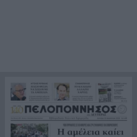
ΑΑΔΕ: Στο «μικροσκόπιο» του ελεγκτικού
8:04
μηχανισμού οι τουριστικές επιχειρήσεις ενόψει
Δεκαπενταύγουστου
Πόλεμος ΗΠΑ–Ιράν: Ο Τραμπ μπροστά σε ένα
7:51
δύσκολο δίλημμα – Τα Στενά του Ορμούζ και τα
αμερικανικά αποθέματα
Μήλος: Σε ακρόαση από την Αρχή Πολιτικής
7:47
Αεροπορίας ο πιλότος του ελικοπτέρου στο
Σαρακήνικο
Αναπάντητα ερωτήματα στην Πάρο: Τα κρίσιμα
7:43
λεπτά πριν την τραγωδία με τον 4χρονο
Red Code για υψηλό κίνδυνο πυρκαγιάς – Σε
7:34
συναγερμό η Αχαΐα και άλλες περιοχές
Για ποιο λόγο το cd έχει διάρκεια 74 λεπτά ;
23:00
Για ποιο λόγο οι συσκευασίες με πατατάκια
22:45