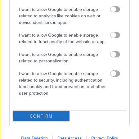
I want to allow Google to enable storage
Ο Νο. 1 DJ στον κόσμο John Digweed στο Πολιτιστικό
related to analytics like cookies on web or
Καλοκαίρι του Δήμου Αιγιάλειας ΒΙΝΤΕΟ
device identifiers in apps.
I want to allow Google to enable storage
related to functionality of the website or app.
I want to allow Google to enable storage
related to personalization.
I want to allow Google to enable storage
related to security, including authentication
functionality and fraud prevention, and other
user protection.
CONFIRM
Το «αθώο» συμπλήρωμα που μπορεί να βλάψει το
συκώτι
Data Deletion
Data Access
Privacy Policy