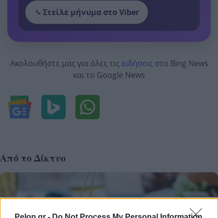
Στείλε μήνυμα στο Viber
Ακολουθήστε μας για όλες τις
ειδήσεις
στο Bing News
και το Google News
Από το Δίκτυο
Pelop.gr -
Do Not Process My Personal Information