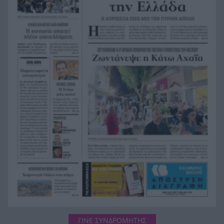
έχουν αέρα;
Θετικά μηνύματα για τον Τουρισμό-Ποιοι
22:30
προορισμοί κινούνται ανοδικά
Αποχώρηση και επίθεση από στέλεχος κατά της
22:15
Καρυστιανού
Σάμος: Νησί για όλα τα γούστα
22:00
ΓΙΝΕ ΣΥΝΔΡΟΜΗΤΗΣ