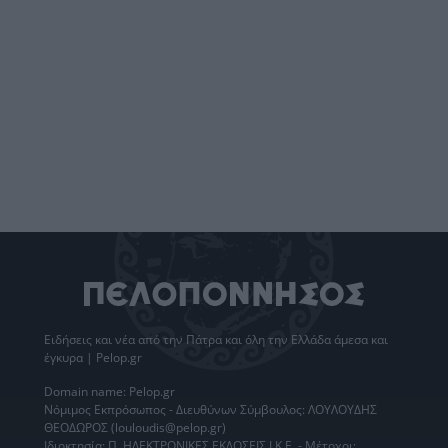
Ειδήσεις
και νέα από την
Πάτρα
και όλη την Ελλάδα άμεσα και
έγκυρα | Pelop.gr
Domain name: Pelop.gr
Νόμιμος Εκπρόσωπος - Διευθύνων Σύμβουλος: ΛΟΥΛΟΥΔΗΣ
ΘΕΟΔΩΡΟΣ (louloudis@pelop.gr)
Ιδιοκτησία: Π. ΗΛΕΚΤΡΟΝΙΚΕΣ ΕΚΔΟΣΕΙΣ Ι.Κ.Ε. - Μέτοχοι: