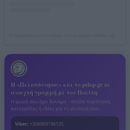
Η δημοσίευση κοινοποιήθηκε από το χρήστη Athletiko (@athletiko.gr)
Η «Πελοπόννησος» και το pelop.gr σε
ανοιχτή γραμμή με τον Πολίτη
Η φωνή σου έχει δύναμη – στείλε παράπονα,
καταγγελίες ή ιδέες για τη γειτονιά σου.
Viber:
+306909196125