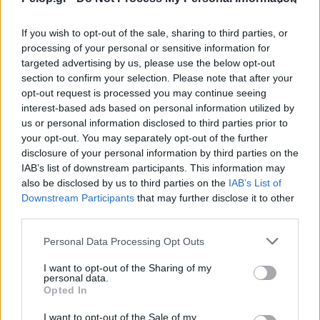
If you wish to opt-out of the sale, sharing to third parties, or
processing of your personal or sensitive information for
targeted advertising by us, please use the below opt-out
section to confirm your selection. Please note that after your
opt-out request is processed you may continue seeing
interest-based ads based on personal information utilized by
us or personal information disclosed to third parties prior to
your opt-out. You may separately opt-out of the further
disclosure of your personal information by third parties on the
6 τροφές που οι γαστρεντερολόγοι αποφεύγουν σχεδόν
IAB’s list of downstream participants. This information may
πάντα
also be disclosed by us to third parties on the
IAB’s List of
Downstream Participants
that may further disclose it to other
third parties.
Please note that this website/app uses one or more Google
Personal Data Processing Opt Outs
services and may gather and store information including but
not limited to your visit or usage behaviour. You may click to
I want to opt-out of the Sharing of my
personal data.
grant or deny consent to Google and its third-party tags to
Opted In
use your data for below specified purposes in below Google
consent section.
I want to opt-out of the Sale of my