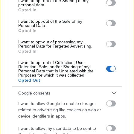
not limited to your visit or usage behaviour. You may click to
I want to opt-out of the Sharing of my
personal data.
grant or deny consent to Google and its third-party tags to
Opted In
use your data for below specified purposes in below Google
consent section.
I want to opt-out of the Sale of my
Personal Data.
Opted In
I want to opt-out of processing my
Personal Data for Targeted Advertising.
Opted In
I want to opt-out of Collection, Use,
Retention, Sale, and/or Sharing of my
Personal Data that Is Unrelated with the
Purposes for which it was collected.
Opted Out
Google consents
Το άθλημα της μακροζωίας: Χαρίζει έως και 5
I want to allow Google to enable storage
επιπλέον χρόνια ζωής
related to advertising like cookies on web or
device identifiers in apps.
I want to allow my user data to be sent to