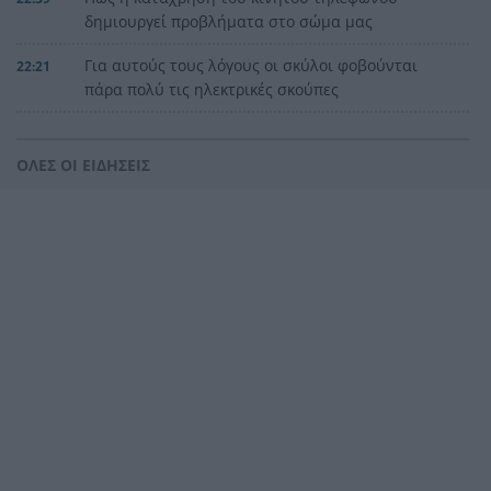
δημιουργεί προβλήματα στο σώμα μας
Για αυτούς τους λόγους οι σκύλοι φοβούνται
22:21
πάρα πολύ τις ηλεκτρικές σκούπες
Ξυλοδαρμός Βρετανού στην Κρήτη από πέντε
22:00
νεαρούς νταήδες
ΟΛΕΣ ΟΙ ΕΙΔΗΣΕΙΣ
Ευρωπαϊκό πρωτάθλημα στίβου με Τεντόγλου,
21:55
Καραλή, Στεφανίδη, Ντρισμπιώτη, Τζένγκο
Η αβλεψία στην τραγωδία της Πάρου, έτσι έγινε
21:45
το μεγάλο κακό με τον πνιγμό του 4χρονου,
πολλά τα ερωτηματικά
Πάνω από ένα εκατ. ευρώ τα πρόστιμα από τις
21:36
αρχές του χρόνου, νέες συλλήψεις σε Κορινθία,
Λέσβο
Ενίσχυση στη θέση «1» για τον Αίαντα ΑΣΑΑ
21:24