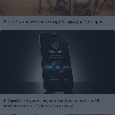
Ποιοι δικαιούνται σύνταξη 409 ευρώ χωρίς ένσημα
Η OpenAI σταματά το μοντέλο Astra που έλυσε 10
μαθηματικά αινίγματα δεκαετιών