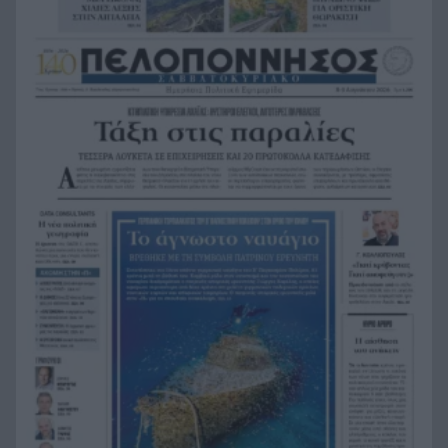
«Λένε προδότες και πληρωμένους όσους
19:48
αποχωρούν», διαζύγιο με αιχμές στο κόμμα
Καρυστιανού
Η Ελλάδα θα διεκδικήσει την 9η θέση στο
19:36
Παγκόσμιο πρωτάθλημα Παίδων
Τεσσάρων χρονών παιδί βρέθηκε νεκρό σε
19:24
πισίνα στην Πάρο, ανείπωτη τραγωδία
Μπαράζ συλλήψεων για ναρκωτικά σε Κέρκυρα
19:12
και Λευκάδα
Στον Αστακό ολοκληρώνεται το Ράλι Ιονίου
19:04