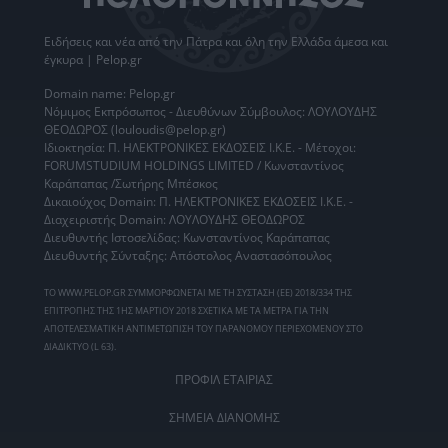
Ειδήσεις
και νέα από την
Πάτρα
και όλη την Ελλάδα άμεσα και
έγκυρα | Pelop.gr
Domain name: Pelop.gr
Νόμιμος Εκπρόσωπος - Διευθύνων Σύμβουλος: ΛΟΥΛΟΥΔΗΣ
ΘΕΟΔΩΡΟΣ (louloudis@pelop.gr)
Ιδιοκτησία: Π. ΗΛΕΚΤΡΟΝΙΚΕΣ ΕΚΔΟΣΕΙΣ Ι.Κ.Ε. - Μέτοχοι:
FORUMSTUDIUM HOLDINGS LIMITED / Κωνσταντίνος
Καράπαπας /Σωτήρης Μπέσκος
Δικαιούχος Domain: Π. ΗΛΕΚΤΡΟΝΙΚΕΣ ΕΚΔΟΣΕΙΣ Ι.Κ.Ε. -
Διαχειριστής Domain: ΛΟΥΛΟΥΔΗΣ ΘΕΟΔΩΡΟΣ
Διευθυντής Ιστοσελίδας: Κωνσταντίνος Καράπαπας
Διευθυντής Σύνταξης: Απόστολος Αναστασόπουλος
ΤΟ WWW.PELOP.GR ΣΥΜΜΟΡΦΩΝΕΤΑΙ ΜΕ ΤΗ ΣΥΣΤΑΣΗ (ΕΕ) 2018/334 ΤΗΣ
ΕΠΙΤΡΟΠΗΣ ΤΗΣ 1ΗΣ ΜΑΡΤΙΟΥ 2018 ΣΧΕΤΙΚΑ ΜΕ ΤΑ ΜΕΤΡΑ ΓΙΑ ΤΗΝ
ΑΠΟΤΕΛΕΣΜΑΤΙΚΗ ΑΝΤΙΜΕΤΩΠΙΣΗ ΤΟΥ ΠΑΡΑΝΟΜΟΥ ΠΕΡΙΕΧΟΜΕΝΟΥ ΣΤΟ
ΔΙΑΔΙΚΤΥΟ (L 63).
ΠΡΟΦΙΛ ΕΤΑΙΡΙΑΣ
ΣΗΜΕΙΑ ΔΙΑΝΟΜΗΣ