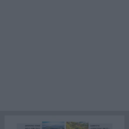
Ιράν: Όροι που «καίνε» για το άνοιγμα των
21:12
Στενών του Ορμούζ
Το βιολί της στο Αιγαίο η Τουρκία, συνεχίζει τις
21:00
παραβιάσεις
Αυτή είναι η μαρμελάδα που ανακλήθηκε από
20:48
τον ΕΦΕΤ, ο λόγος
Χαμάς: Παραμένει έτοιμη να εφαρμόσει το
20:36
ειρηνευτικό σχέδιο των ΗΠΑ για τη Γάζα
Φιστίκια: 6 οφέλη για καρδιά, έντερο και
20:24
σάκχαρο – Τι δείχνουν οι μελέτες
«Ας αναπαυτεί εν ειρήνη», Ρεάλ, Μπαρτσελόνα
20:12
και Ομοσπονδία Αργεντινής για τον χαμό του
πατέρα του Μέσι
Οι πνιγμοί είναι συνήθως «βουβοί»: Η
20:00
διασώστρια Δήμητρα Παναγιωτοπούλου για τις
εμπειρίες και το απαιτητικό της επάγγελμα