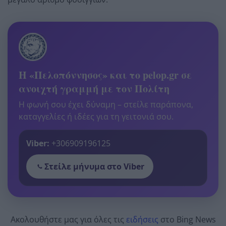
Η «Πελοπόννησος» και το pelop.gr σε
ανοιχτή γραμμή με τον Πολίτη
Η φωνή σου έχει δύναμη – στείλε παράπονα,
καταγγελίες ή ιδέες για τη γειτονιά σου.
Viber:
+306909196125
Στείλε μήνυμα στο Viber
Ακολουθήστε μας για όλες τις
ειδήσεις
στο Bing News