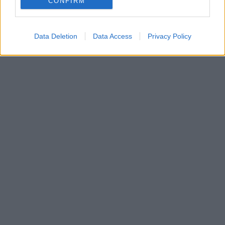
CONFIRM
Αρχιερατική Θεία Λειτουργία στον Αγιο Αιμιλιανό
Πάτρας ΦΩΤΟ
Data Deletion
Data Access
Privacy Policy