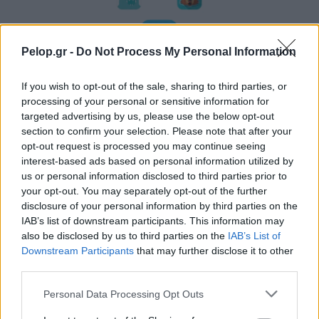
Pelop.gr -
Do Not Process My Personal Information
If you wish to opt-out of the sale, sharing to third parties, or
Η Apple αποφασίζει ποιος μένει και ποιος φεύγει και
processing of your personal or sensitive information for
οι κανόνες δεν είναι ίδιοι για όλους
targeted advertising by us, please use the below opt-out
section to confirm your selection. Please note that after your
opt-out request is processed you may continue seeing
interest-based ads based on personal information utilized by
us or personal information disclosed to third parties prior to
your opt-out. You may separately opt-out of the further
disclosure of your personal information by third parties on the
IAB’s list of downstream participants. This information may
also be disclosed by us to third parties on the
IAB’s List of
Downstream Participants
that may further disclose it to other
third parties.
Η Γιορτή Θράψαλου στην Αβυθο με γεύση και χορό
Please note that this website/app uses one or more Google
Personal Data Processing Opt Outs
ΦΩΤΟ
services and may gather and store information including but