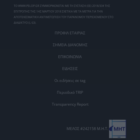
ΤΟ WWW.PELOP.GR ΣΥΜΜΟΡΦΩΝΕΤΑΙ ΜΕ ΤΗ ΣΥΣΤΑΣΗ (ΕΕ) 2018/334 ΤΗΣ
ΕΠΙΤΡΟΠΗΣ ΤΗΣ 1ΗΣ ΜΑΡΤΙΟΥ 2018 ΣΧΕΤΙΚΑ ΜΕ ΤΑ ΜΕΤΡΑ ΓΙΑ ΤΗΝ
ΑΠΟΤΕΛΕΣΜΑΤΙΚΗ ΑΝΤΙΜΕΤΩΠΙΣΗ ΤΟΥ ΠΑΡΑΝΟΜΟΥ ΠΕΡΙΕΧΟΜΕΝΟΥ ΣΤΟ
ΔΙΑΔΙΚΤΥΟ (L 63).
ΠΡΟΦΙΛ ΕΤΑΙΡΙΑΣ
ΣΗΜΕΙΑ ΔΙΑΝΟΜΗΣ
ΕΠΙΚΟΙΝΩΝΙΑ
ΕΙΔΗΣΕΙΣ
Οι ειδήσεις σε tag
Περιοδικό TRIP
Transparency Report
ΜΕΛΟΣ #242158 Μ.Η.Τ.