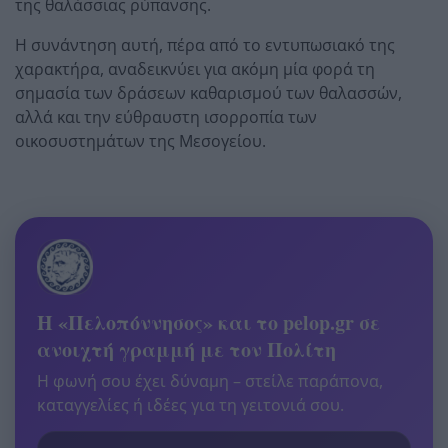
της θαλάσσιας ρύπανσης.
Η συνάντηση αυτή, πέρα από το εντυπωσιακό της
χαρακτήρα, αναδεικνύει για ακόμη μία φορά τη
σημασία των δράσεων καθαρισμού των θαλασσών,
αλλά και την εύθραυστη ισορροπία των
οικοσυστημάτων της Μεσογείου.
Η «Πελοπόννησος» και το pelop.gr σε
ανοιχτή γραμμή με τον Πολίτη
Η φωνή σου έχει δύναμη – στείλε παράπονα,
καταγγελίες ή ιδέες για τη γειτονιά σου.