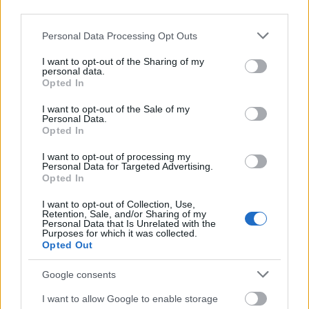
third parties.
Please note that this website/app uses one or more Google
Personal Data Processing Opt Outs
services and may gather and store information including but
Το 5ο Τουρνουά 3on3 στην Ακράτα – Παρών ο Γιώργος
not limited to your visit or usage behaviour. You may click to
I want to opt-out of the Sharing of my
personal data.
Καραμέρος ΦΩΤΟ
grant or deny consent to Google and its third-party tags to
Opted In
use your data for below specified purposes in below Google
consent section.
I want to opt-out of the Sale of my
Personal Data.
Opted In
I want to opt-out of processing my
Personal Data for Targeted Advertising.
Opted In
I want to opt-out of Collection, Use,
Retention, Sale, and/or Sharing of my
Personal Data that Is Unrelated with the
Purposes for which it was collected.
Opted Out
Google consents
I want to allow Google to enable storage