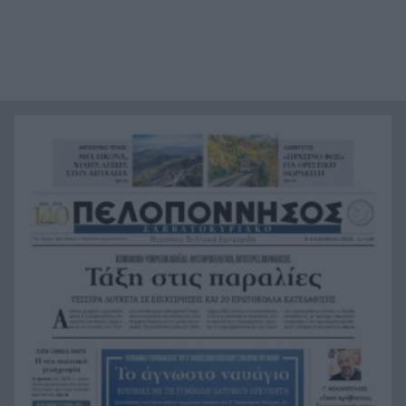
σάκχαρο – Τι δείχνουν οι μελέτες
«Ας αναπαυτεί εν ειρήνη», Ρεάλ, Μπαρτσελόνα
20:12
και Ομοσπονδία Αργεντινής για τον χαμό του
πατέρα του Μέσι
Οι πνιγμοί είναι συνήθως «βουβοί»: Η
20:00
διασώστρια Δήμητρα Παναγιωτοπούλου για τις
εμπειρίες και το απαιτητικό της επάγγελμα
«Λένε προδότες και πληρωμένους όσους
19:48
αποχωρούν», διαζύγιο με αιχμές στο κόμμα
Καρυστιανού
Η Ελλάδα θα διεκδικήσει την 9η θέση στο
19:36
Παγκόσμιο πρωτάθλημα Παίδων
Τεσσάρων χρονών παιδί βρέθηκε νεκρό σε
19:24
πισίνα στην Πάρο, ανείπωτη τραγωδία
Μπαράζ συλλήψεων για ναρκωτικά σε Κέρκυρα
19:12
και Λευκάδα