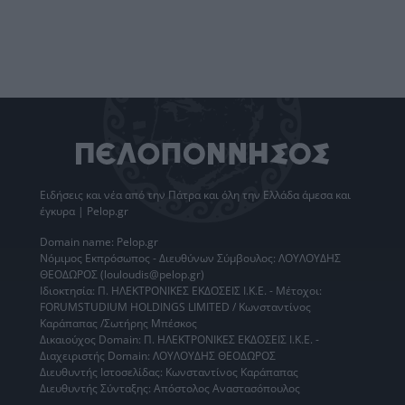
Ειδήσεις
και νέα από την
Πάτρα
και όλη την Ελλάδα άμεσα και
έγκυρα | Pelop.gr
Domain name: Pelop.gr
Νόμιμος Εκπρόσωπος - Διευθύνων Σύμβουλος: ΛΟΥΛΟΥΔΗΣ
ΘΕΟΔΩΡΟΣ (louloudis@pelop.gr)
Ιδιοκτησία: Π. ΗΛΕΚΤΡΟΝΙΚΕΣ ΕΚΔΟΣΕΙΣ Ι.Κ.Ε. - Μέτοχοι:
FORUMSTUDIUM HOLDINGS LIMITED / Κωνσταντίνος
Καράπαπας /Σωτήρης Μπέσκος
Δικαιούχος Domain: Π. ΗΛΕΚΤΡΟΝΙΚΕΣ ΕΚΔΟΣΕΙΣ Ι.Κ.Ε. -
Διαχειριστής Domain: ΛΟΥΛΟΥΔΗΣ ΘΕΟΔΩΡΟΣ
Διευθυντής Ιστοσελίδας: Κωνσταντίνος Καράπαπας
Διευθυντής Σύνταξης: Απόστολος Αναστασόπουλος