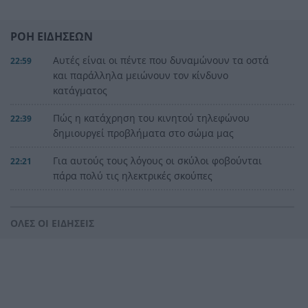
ΡΟΗ ΕΙΔΗΣΕΩΝ
Αυτές είναι οι πέντε που δυναμώνουν τα οστά
22:59
και παράλληλα μειώνουν τον κίνδυνο
κατάγματος
Πώς η κατάχρηση του κινητού τηλεφώνου
22:39
δημιουργεί προβλήματα στο σώμα μας
Για αυτούς τους λόγους οι σκύλοι φοβούνται
22:21
πάρα πολύ τις ηλεκτρικές σκούπες
Ξυλοδαρμός Βρετανού στην Κρήτη από πέντε
22:00
νεαρούς νταήδες
ΟΛΕΣ ΟΙ ΕΙΔΗΣΕΙΣ
Ευρωπαϊκό πρωτάθλημα στίβου με Τεντόγλου,
21:55
Καραλή, Στεφανίδη, Ντρισμπιώτη, Τζένγκο
Η αβλεψία στην τραγωδία της Πάρου, έτσι έγινε
21:45
το μεγάλο κακό με τον πνιγμό του 4χρονου,