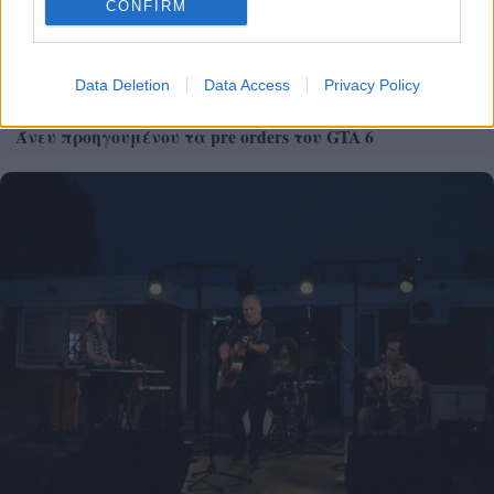
CONFIRM
Data Deletion
Data Access
Privacy Policy
Άνευ προηγουμένου τα pre orders του GTA 6