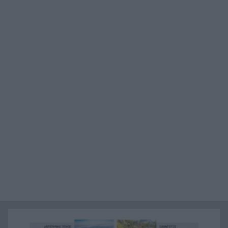
τον ΕΦΕΤ, ο λόγος
Χαμάς: Παραμένει έτοιμη να εφαρμόσει το
20:36
ειρηνευτικό σχέδιο των ΗΠΑ για τη Γάζα
Φιστίκια: 6 οφέλη για καρδιά, έντερο και
20:24
σάκχαρο – Τι δείχνουν οι μελέτες
«Ας αναπαυτεί εν ειρήνη», Ρεάλ, Μπαρτσελόνα
20:12
και Ομοσπονδία Αργεντινής για τον χαμό του
πατέρα του Μέσι
Οι πνιγμοί είναι συνήθως «βουβοί»: Η
20:00
διασώστρια Δήμητρα Παναγιωτοπούλου για τις
εμπειρίες και το απαιτητικό της επάγγελμα
«Λένε προδότες και πληρωμένους όσους
19:48
αποχωρούν», διαζύγιο με αιχμές στο κόμμα
Καρυστιανού
Η Ελλάδα θα διεκδικήσει την 9η θέση στο
19:36