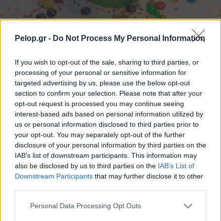
Pelop.gr -
Do Not Process My Personal Information
Frozen yogurt ή παγωτό; Ποιο είναι τελικά πιο υγιεινό
If you wish to opt-out of the sale, sharing to third parties, or
processing of your personal or sensitive information for
targeted advertising by us, please use the below opt-out
section to confirm your selection. Please note that after your
opt-out request is processed you may continue seeing
interest-based ads based on personal information utilized by
us or personal information disclosed to third parties prior to
your opt-out. You may separately opt-out of the further
disclosure of your personal information by third parties on the
IAB’s list of downstream participants. This information may
also be disclosed by us to third parties on the
IAB’s List of
Downstream Participants
that may further disclose it to other
Η Apple αποφασίζει ποιος μένει και ποιος φεύγει και
third parties.
οι κανόνες δεν είναι ίδιοι για όλους
Please note that this website/app uses one or more Google
Personal Data Processing Opt Outs
services and may gather and store information including but