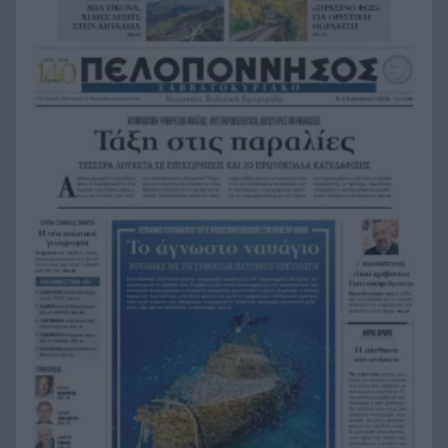
Παγκόσμιο πρωτάθλημα Παίδων
Τεσσάρων χρονών παιδί βρέθηκε νεκρό σε
19:24
πισίνα στην Πάρο, ανείπωτη τραγωδία
Μπαράζ συλλήψεων για ναρκωτικά σε Κέρκυρα
19:12
και Λευκάδα
Στον Αστακό ολοκληρώνεται το Ράλι Ιονίου
19:04
Το ναυάγιο των 83 χρόνων: Εντοπίστηκε στο
19:00
Ιόνιο η γερμανική τορπιλάκατος LS 6 του 1943
Τεράστια αρκούδα σχεδόν 300 κιλά βρέθηκε
18:48
νεκρή στην Καστοριά