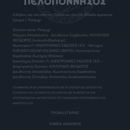
Ειδήσεις
και νέα από την
Πάτρα
και όλη την Ελλάδα άμεσα και
έγκυρα | Pelop.gr
Domain name: Pelop.gr
Νόμιμος Εκπρόσωπος - Διευθύνων Σύμβουλος: ΛΟΥΛΟΥΔΗΣ
ΘΕΟΔΩΡΟΣ (louloudis@pelop.gr)
Ιδιοκτησία: Π. ΗΛΕΚΤΡΟΝΙΚΕΣ ΕΚΔΟΣΕΙΣ Ι.Κ.Ε. - Μέτοχοι:
FORUMSTUDIUM HOLDINGS LIMITED / Κωνσταντίνος
Καράπαπας /Σωτήρης Μπέσκος
Δικαιούχος Domain: Π. ΗΛΕΚΤΡΟΝΙΚΕΣ ΕΚΔΟΣΕΙΣ Ι.Κ.Ε. -
Διαχειριστής Domain: ΛΟΥΛΟΥΔΗΣ ΘΕΟΔΩΡΟΣ
Διευθυντής Ιστοσελίδας: Κωνσταντίνος Καράπαπας
Διευθυντής Σύνταξης: Απόστολος Αναστασόπουλος
ΤΟ WWW.PELOP.GR ΣΥΜΜΟΡΦΩΝΕΤΑΙ ΜΕ ΤΗ ΣΥΣΤΑΣΗ (ΕΕ) 2018/334 ΤΗΣ
ΕΠΙΤΡΟΠΗΣ ΤΗΣ 1ΗΣ ΜΑΡΤΙΟΥ 2018 ΣΧΕΤΙΚΑ ΜΕ ΤΑ ΜΕΤΡΑ ΓΙΑ ΤΗΝ
ΑΠΟΤΕΛΕΣΜΑΤΙΚΗ ΑΝΤΙΜΕΤΩΠΙΣΗ ΤΟΥ ΠΑΡΑΝΟΜΟΥ ΠΕΡΙΕΧΟΜΕΝΟΥ ΣΤΟ
ΔΙΑΔΙΚΤΥΟ (L 63).
ΠΡΟΦΙΛ ΕΤΑΙΡΙΑΣ
ΣΗΜΕΙΑ ΔΙΑΝΟΜΗΣ