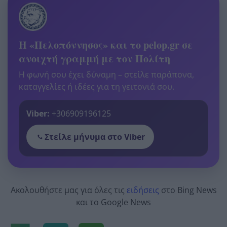
Η «Πελοπόννησος» και το pelop.gr σε
ανοιχτή γραμμή με τον Πολίτη
Η φωνή σου έχει δύναμη – στείλε παράπονα,
καταγγελίες ή ιδέες για τη γειτονιά σου.
Viber:
+306909196125
Στείλε μήνυμα στο Viber
Ακολουθήστε μας για όλες τις
ειδήσεις
στο Bing News
και το Google News