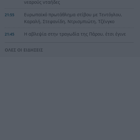
νεαρούς νταήδες
Ευρωπαϊκό πρωτάθλημα στίβου με Τεντόγλου,
21:55
Καραλή, Στεφανίδη, Ντρισμπιώτη, Τζένγκο
Η αβλεψία στην τραγωδία της Πάρου, έτσι έγινε
21:45
το μεγάλο κακό με τον πνιγμό του 4χρονου,
πολλά τα ερωτηματικά
ΟΛΕΣ ΟΙ ΕΙΔΗΣΕΙΣ
Πάνω από ένα εκατ. ευρώ τα πρόστιμα από τις
21:36
αρχές του χρόνου, νέες συλλήψεις σε Κορινθία,
Λέσβο
Ενίσχυση στη θέση «1» για τον Αίαντα ΑΣΑΑ
21:24
Ιράν: Όροι που «καίνε» για το άνοιγμα των
21:12
Στενών του Ορμούζ
Το βιολί της στο Αιγαίο η Τουρκία, συνεχίζει τις
21:00
παραβιάσεις
Αυτή είναι η μαρμελάδα που ανακλήθηκε από
20:48