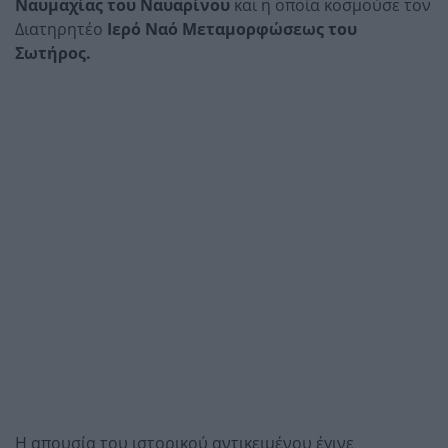
Ναυμαχίας του Ναυαρίνου
και η οποία κοσμούσε τον
Διατηρητέο
Ιερό Ναό Μεταμορφώσεως του
Σωτήρος.
Η απουσία του ιστορικού αντικειμένου έγινε