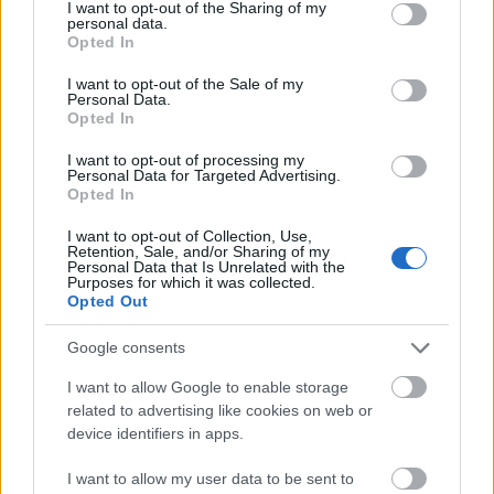
not limited to your visit or usage behaviour. You may click to
I want to opt-out of the Sharing of my
personal data.
grant or deny consent to Google and its third-party tags to
Opted In
use your data for below specified purposes in below Google
consent section.
I want to opt-out of the Sale of my
Personal Data.
Opted In
I want to opt-out of processing my
Personal Data for Targeted Advertising.
Opted In
I want to opt-out of Collection, Use,
Retention, Sale, and/or Sharing of my
Personal Data that Is Unrelated with the
Purposes for which it was collected.
Opted Out
Ο Μητροπολίτης Καλαβρύτων και Αιγιαλείας
Google consents
Ιερώνυμος στην Αρτα ΦΩΤΟ
I want to allow Google to enable storage
related to advertising like cookies on web or
device identifiers in apps.
I want to allow my user data to be sent to