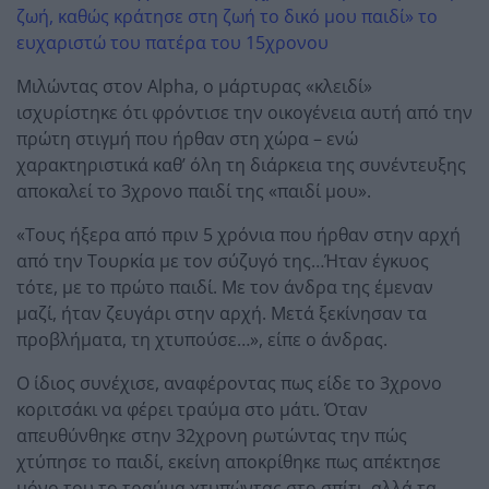
ζωή, καθώς κράτησε στη ζωή το δικό μου παιδί» το
ευχαριστώ του πατέρα του 15χρονου
Μιλώντας στον Alpha, o μάρτυρας «κλειδί»
ισχυρίστηκε ότι φρόντισε την οικογένεια αυτή από την
πρώτη στιγμή που ήρθαν στη χώρα – ενώ
χαρακτηριστικά καθ’ όλη τη διάρκεια της συνέντευξης
αποκαλεί το 3χρονο παιδί της «παιδί μου».
«Τους ήξερα από πριν 5 χρόνια που ήρθαν στην αρχή
από την Τουρκία με τον σύζυγό της…Ήταν έγκυος
τότε, με το πρώτο παιδί. Με τον άνδρα της έμεναν
μαζί, ήταν ζευγάρι στην αρχή. Μετά ξεκίνησαν τα
προβλήματα, τη χτυπούσε…», είπε ο άνδρας.
Ο ίδιος συνέχισε, αναφέροντας πως είδε το 3χρονο
κοριτσάκι να φέρει τραύμα στο μάτι. Όταν
απευθύνθηκε στην 32χρονη ρωτώντας την πώς
χτύπησε το παιδί, εκείνη αποκρίθηκε πως απέκτησε
μόνο του το τραύμα χτυπώντας στο σπίτι, αλλά τα