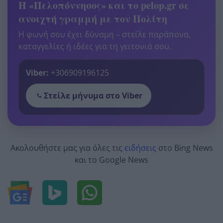
Η «Πελοπόννησος» και το pelop.gr σε
ανοιχτή γραμμή με τον Πολίτη
Η φωνή σου έχει δύναμη – στείλε παράπονα,
καταγγελίες ή ιδέες για τη γειτονιά σου.
Viber:
+306909196125
Στείλε μήνυμα στο Viber
Ακολουθήστε μας για όλες τις
ειδήσεις
στο Bing News
και το Google News