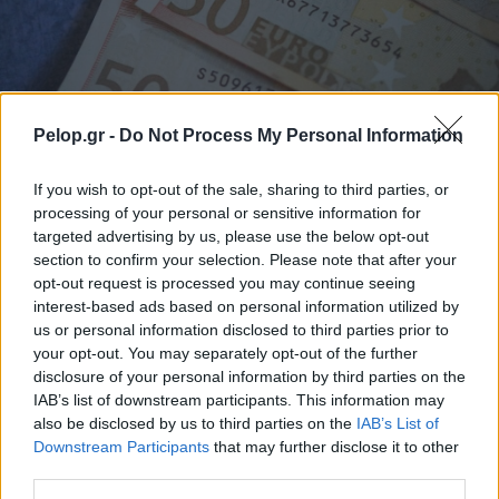
Pelop.gr -
Do Not Process My Personal Information
«Φίλτρο» της ΑΑΔΕ στις τραπεζικές καταθέσεις: Πότε
If you wish to opt-out of the sale, sharing to third parties, or
το χαρτζιλίκι και οι αναλήψεις θεωρούνται κρυφή
processing of your personal or sensitive information for
δωρεά
targeted advertising by us, please use the below opt-out
section to confirm your selection. Please note that after your
opt-out request is processed you may continue seeing
interest-based ads based on personal information utilized by
us or personal information disclosed to third parties prior to
your opt-out. You may separately opt-out of the further
disclosure of your personal information by third parties on the
IAB’s list of downstream participants. This information may
also be disclosed by us to third parties on the
IAB’s List of
Downstream Participants
that may further disclose it to other
third parties.