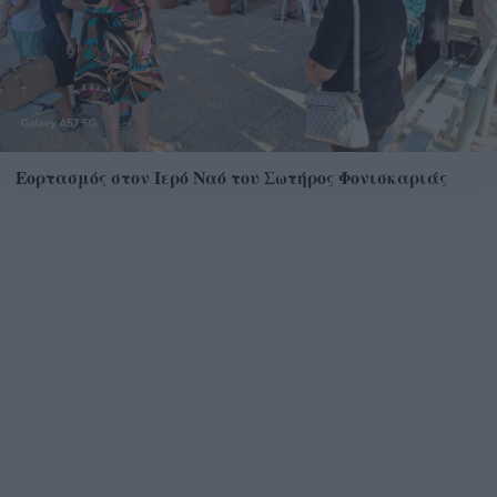
Εορτασμός στον Ιερό Ναό του Σωτήρος Φονισκαριάς