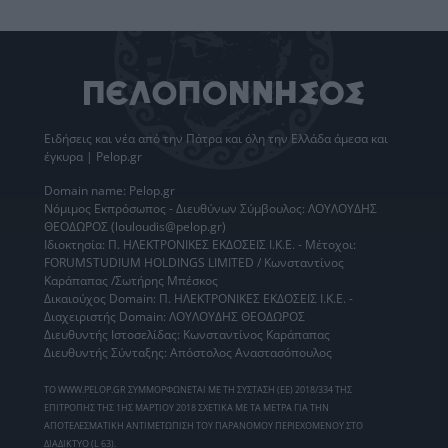
Ειδήσεις
και νέα από την
Πάτρα
και όλη την Ελλάδα άμεσα και
έγκυρα | Pelop.gr
Domain name: Pelop.gr
Νόμιμος Εκπρόσωπος - Διευθύνων Σύμβουλος: ΛΟΥΛΟΥΔΗΣ
ΘΕΟΔΩΡΟΣ (louloudis@pelop.gr)
Ιδιοκτησία: Π. ΗΛΕΚΤΡΟΝΙΚΕΣ ΕΚΔΟΣΕΙΣ Ι.Κ.Ε. - Μέτοχοι:
FORUMSTUDIUM HOLDINGS LIMITED / Κωνσταντίνος
Καράπαπας /Σωτήρης Μπέσκος
Δικαιούχος Domain: Π. ΗΛΕΚΤΡΟΝΙΚΕΣ ΕΚΔΟΣΕΙΣ Ι.Κ.Ε. -
Διαχειριστής Domain: ΛΟΥΛΟΥΔΗΣ ΘΕΟΔΩΡΟΣ
Διευθυντής Ιστοσελίδας: Κωνσταντίνος Καράπαπας
Διευθυντής Σύνταξης: Απόστολος Αναστασόπουλος
ΤΟ WWW.PELOP.GR ΣΥΜΜΟΡΦΩΝΕΤΑΙ ΜΕ ΤΗ ΣΥΣΤΑΣΗ (ΕΕ) 2018/334 ΤΗΣ
ΕΠΙΤΡΟΠΗΣ ΤΗΣ 1ΗΣ ΜΑΡΤΙΟΥ 2018 ΣΧΕΤΙΚΑ ΜΕ ΤΑ ΜΕΤΡΑ ΓΙΑ ΤΗΝ
ΑΠΟΤΕΛΕΣΜΑΤΙΚΗ ΑΝΤΙΜΕΤΩΠΙΣΗ ΤΟΥ ΠΑΡΑΝΟΜΟΥ ΠΕΡΙΕΧΟΜΕΝΟΥ ΣΤΟ
ΔΙΑΔΙΚΤΥΟ (L 63).