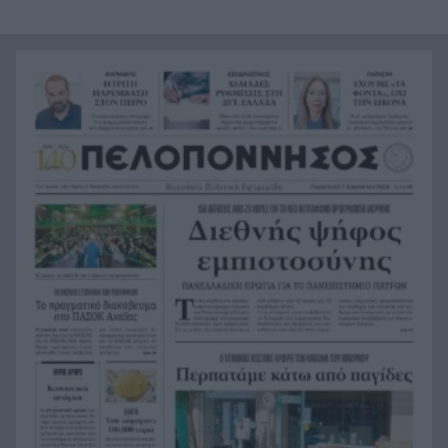
με το οικονομικό του πρόγραμμα
Πάτρα: Αισιόδοξο μηνυμα από τη νέα γενιά για
12:17
την Πλατεία Υψηλών Αλωνίων
Βοιωτία: Αναστέλλεται η λειτουργία του
12:13
αιολικού πάρκου από όπου ξεκίνησε η
καταστροφική πυρκαγιά
Υπόθεση Marfin: Προθεσμία για να απολογηθεί η
12:09
46χρονη που εκδόθηκε από τη Βρετανία
Σύσκεψη ασφαλείας στη Γερμανία για το drone
12:08
στη Λειψία, τι συζήτησαν
Η Περιφέρεια βάζει πλάτη για Οδοντωτό –
12:00
Επόμενο βήμα η προγραμματική σύμβαση για
τις μελέτες
Προτάσεις για διακοπές «last minute»: Λευκάδα,
11:52
Κεφαλονιά, Ζάκυνθο, Πρέβεζα και Ιταλία