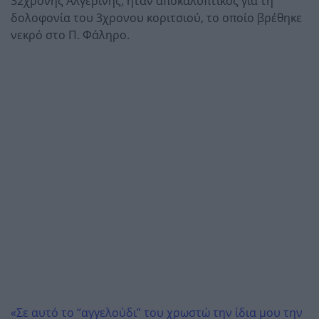
32χρονης Αλγερινής, ήταν αποκαλυπτικός για τη
δολοφονία του 3χρονου κοριτσιού, το οποίο βρέθηκε
νεκρό στο Π. Φάληρο.
«Σε αυτό το “αγγελούδι” του χρωστώ την ίδια μου την