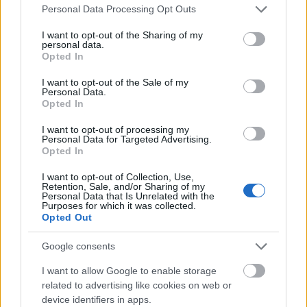
Please note that this website/app uses one or more Google
Personal Data Processing Opt Outs
services and may gather and store information including but
not limited to your visit or usage behaviour. You may click to
I want to opt-out of the Sharing of my
Το «ντόνατ» της OpenAI: Όλα όσα ξέρουμε για την
personal data.
grant or deny consent to Google and its third-party tags to
Opted In
πρώτη της συσκευή με υπογραφή Jony Ive
use your data for below specified purposes in below Google
consent section.
I want to opt-out of the Sale of my
Personal Data.
Opted In
I want to opt-out of processing my
Personal Data for Targeted Advertising.
Opted In
I want to opt-out of Collection, Use,
Retention, Sale, and/or Sharing of my
Personal Data that Is Unrelated with the
Purposes for which it was collected.
Opted Out
Google consents
«Πανικός» στο πανηγύρι της Οβρυάς με Βελισσάρη
I want to allow Google to enable storage
ΒΙΝΤΕΟ
related to advertising like cookies on web or
device identifiers in apps.