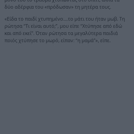
δύο αδέρφια του «πρόδωσαν» τη μητέρα τους.
«Είδα το παιδί χτυπημένο….το μάτι του ήταν μωβ. Τη
ρώτησα “Τι είναι αυτό;”, μου είπε “Χτύπησε από εδώ
και από εκεί”. Όταν ρώτησα τα μεγαλύτερα παιδιά
ποιός χτύπησε το μωρό, είπαν: “η μαμά”», είπε.