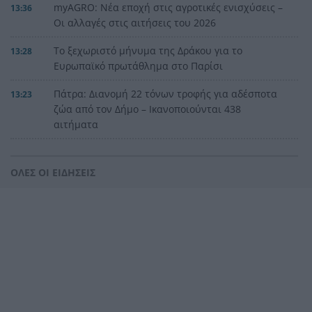
myAGRO: Νέα εποχή στις αγροτικές ενισχύσεις –
13:36
Οι αλλαγές στις αιτήσεις του 2026
Το ξεχωριστό μήνυμα της Δράκου για το
13:28
Ευρωπαϊκό πρωτάθλημα στο Παρίσι
Πάτρα: Διανομή 22 τόνων τροφής για αδέσποτα
13:23
ζώα από τον Δήμο – Ικανοποιούνται 438
αιτήματα
Το «Πλήρωμα 94» στο Καρναβάλι του Κότορ, στο
13:16
Μαυροβούνιο
ΟΛΕΣ ΟΙ ΕΙΔΗΣΕΙΣ
Ο αθλητισμός στην εποχή της ανάλυσης
13:08
δεδομένων
«Στα χαρακώματα» οι συμβασιούχοι του ΕΑΠ – Η
13:01
παραίτηση Σήφη Μπουζάκη άνοιξε νέο μέτωπο
Η Εθνική Παίδων νίκησε τη Ρουμανία και
12:56
συνεχίζει