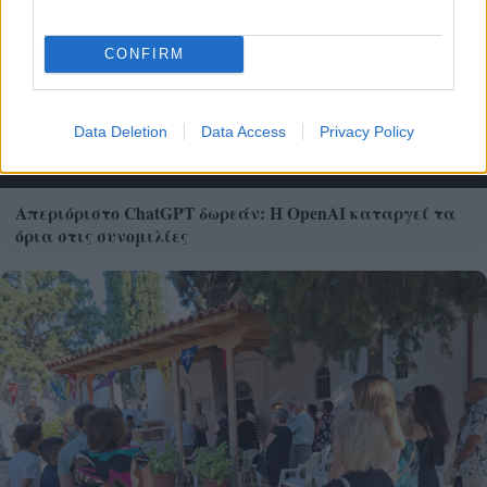
CONFIRM
Data Deletion
Data Access
Privacy Policy
Απεριόριστο ChatGPT δωρεάν: Η OpenAI καταργεί τα
όρια στις συνομιλίες