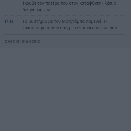
έκρυβε τον πατέρα του στον καταψύκτη» λέει ο
δικηγόρος του
Το μυστήριο με τον Μοτζτάμπα Χαμενεΐ: Η
14:15
«σκοτεινή» συνάντηση με τον πρόεδρο του Ιράν
που φουντώνει τα σενάρια
ΟΛΕΣ ΟΙ ΕΙΔΗΣΕΙΣ
Υπόθεση δολοφονίας Ελίζαμπεθ Ρος:
14:10
Προφυλακίστηκε ο 28χρονος Αφγανός – Η
κατάθεση της συζύγου του που «φώτισε» τις
έρευνες
Μητσοτάκης: Στο επίκεντρο η βιομηχανία – Νέο
13:56
σχέδιο με επενδύσεις, ενέργεια και μεταποίηση
5ο Νυχτερινός Ημιμαραθώνιος «Φάνης
13:55
Τσιμιγκάτος»: Επιλογές υψηλών προδιαγραφών
και δηλώσεις συμμετοχής
Ενεργειακές επενδύσεις άνω του 1 δισ. ευρώ
13:45
μέσω της νέας ρήτρας διαφυγής – Το σχέδιο της