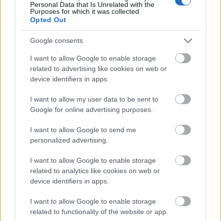
Personal Data that Is Unrelated with the
Τουρισμός για Ολους 2026: Τα SOS για να κερδίσετε το
Purposes for which it was collected.
voucher διακοπών
Opted Out
Google consents
I want to allow Google to enable storage
related to advertising like cookies on web or
device identifiers in apps.
I want to allow my user data to be sent to
Google for online advertising purposes.
I want to allow Google to send me
personalized advertising.
I want to allow Google to enable storage
Το Minecraft έρχεται στο Nintendo Switch 2 όπως δεν το
related to analytics like cookies on web or
έχετε ξαναδεί
device identifiers in apps.
I want to allow Google to enable storage
related to functionality of the website or app.