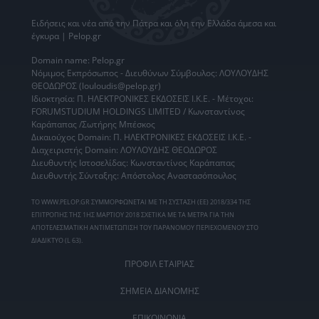
Ειδήσεις
και νέα από την
Πάτρα
και όλη την Ελλάδα άμεσα και
έγκυρα | Pelop.gr
Domain name: Pelop.gr
Νόμιμος Εκπρόσωπος - Διευθύνων Σύμβουλος: ΛΟΥΛΟΥΔΗΣ
ΘΕΟΔΩΡΟΣ (louloudis@pelop.gr)
Ιδιοκτησία: Π. ΗΛΕΚΤΡΟΝΙΚΕΣ ΕΚΔΟΣΕΙΣ Ι.Κ.Ε. - Μέτοχοι:
FORUMSTUDIUM HOLDINGS LIMITED / Κωνσταντίνος
Καράπαπας /Σωτήρης Μπέσκος
Δικαιούχος Domain: Π. ΗΛΕΚΤΡΟΝΙΚΕΣ ΕΚΔΟΣΕΙΣ Ι.Κ.Ε. -
Διαχειριστής Domain: ΛΟΥΛΟΥΔΗΣ ΘΕΟΔΩΡΟΣ
Διευθυντής Ιστοσελίδας: Κωνσταντίνος Καράπαπας
Διευθυντής Σύνταξης: Απόστολος Αναστασόπουλος
ΤΟ WWW.PELOP.GR ΣΥΜΜΟΡΦΩΝΕΤΑΙ ΜΕ ΤΗ ΣΥΣΤΑΣΗ (ΕΕ) 2018/334 ΤΗΣ
ΕΠΙΤΡΟΠΗΣ ΤΗΣ 1ΗΣ ΜΑΡΤΙΟΥ 2018 ΣΧΕΤΙΚΑ ΜΕ ΤΑ ΜΕΤΡΑ ΓΙΑ ΤΗΝ
ΑΠΟΤΕΛΕΣΜΑΤΙΚΗ ΑΝΤΙΜΕΤΩΠΙΣΗ ΤΟΥ ΠΑΡΑΝΟΜΟΥ ΠΕΡΙΕΧΟΜΕΝΟΥ ΣΤΟ
ΔΙΑΔΙΚΤΥΟ (L 63).
ΠΡΟΦΙΛ ΕΤΑΙΡΙΑΣ
ΣΗΜΕΙΑ ΔΙΑΝΟΜΗΣ
ΕΠΙΚΟΙΝΩΝΙΑ