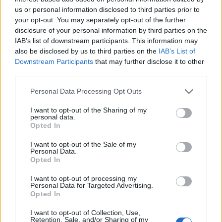
us or personal information disclosed to third parties prior to
your opt-out. You may separately opt-out of the further
Πλήθος πιστών στην Μεταμόρφωση του Σωτήρος Ροδιάς
disclosure of your personal information by third parties on the
ΦΩΤΟ
IAB’s list of downstream participants. This information may
also be disclosed by us to third parties on the
IAB’s List of
Downstream Participants
that may further disclose it to other
third parties.
Please note that this website/app uses one or more Google
Personal Data Processing Opt Outs
services and may gather and store information including but
not limited to your visit or usage behaviour. You may click to
I want to opt-out of the Sharing of my
personal data.
grant or deny consent to Google and its third-party tags to
Opted In
use your data for below specified purposes in below Google
consent section.
I want to opt-out of the Sale of my
Personal Data.
Opted In
I want to opt-out of processing my
Personal Data for Targeted Advertising.
Opted In
I want to opt-out of Collection, Use,
Retention, Sale, and/or Sharing of my