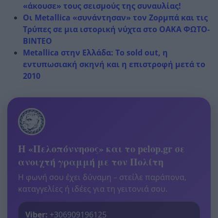
«άκουσε» τους σεισμούς της συναυλίας!
Οι Metallica «συνάντησαν» τον Ζορμπά και τις
Τρύπες σε μια ιστορική νύχτα στο ΟΑΚΑ ΦΩΤΟ-
ΒΙΝΤΕΟ
Metallica στην Ελλάδα: Το sold out, η
εντυπωσιακή σκηνή και η επιστροφή μετά το
2010
Η «Πελοπόννησος» και το pelop.gr σε
ανοιχτή γραμμή με τον Πολίτη
Η φωνή σου έχει δύναμη – στείλε παράπονα,
καταγγελίες ή ιδέες για τη γειτονιά σου.
Viber:
+306909196125