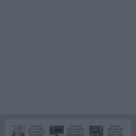
Ελλάδας έως το 2028
Όταν η «μάχη με το βαθύ κράτος» ξεκινά μετά
13:41
από επτά χρόνια διακυβέρνησης
Έπεσε γεννήτρια από φορτηγό στη διασταύρωση
13:37
Μπράλου
Ράλι Ιονίου: Ο ΙΟΠ την 3η θέση στην 1η
13:28
ιστιοδρομία
Νέος πρόεδρος της ΔΕΥΑ Δυμαίων ο Βασίλης
13:27
Καρβουνιάρης – «Με ευθύνη και δουλειά θα
ανταποκριθώ στη νέα πρόκληση»
Γερμανία: Οι υπηρεσίες ασφαλείας
13:25
καταγγέλλουν ρωσικές εκστρατείες
παραπληροφόρησης ενόψει εκλογών
Συγκινητική διάσωση νεαρού γύπα που
13:18
εγκλωβίστηκε σε φαράγγι στην Κρήτη