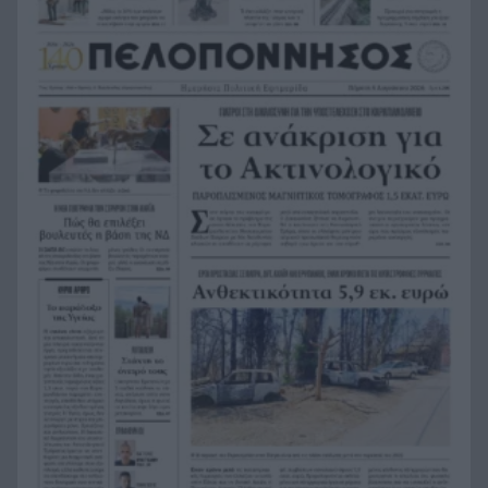
Με τραγούδια και χαμόγελα ολοκληρώθηκαν οι
13:08
παιδικές κατασκηνώσεις του ΚΟΔΗΠ στην Πάτρα
Δολοφόνησαν διεθνή ποδοσφαιριστή στην
13:07
Ουγκάντα
Σκιάθος: 39χρονη Βρετανίδα κατανάλωσε
13:00
αλκοόλ με την ανήλικη κόρη της και προκάλεσε
επεισόδιο στο Κέντρο Υγείας
Η Βόρεια Κορέα εξαπέλυσε βλήμα προς τη
12:54
θάλασσα της Ιαπωνία, τι εξετάζεται
Παιδικοί σταθμοί ΕΣΠΑ 2026-2027: Πότε
12:50
βγαίνουν τα προσωρινά αποτελέσματα και πότε
οι ενστάσεις
Η ΑΕ Ροϊτικων απέκτησε Φινλανδό «γίγαντα»
12:44
Παίκτης της ΑΕΚ ο Μίλαν Βίταλης
12:37