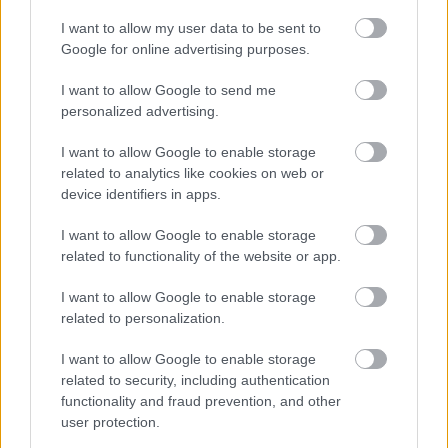
Το 5ο Τουρνουά 3on3 στην Ακράτα – Παρών ο Γιώργος
Καραμέρος ΦΩΤΟ
I want to allow my user data to be sent to
Google for online advertising purposes.
I want to allow Google to send me
personalized advertising.
I want to allow Google to enable storage
related to analytics like cookies on web or
device identifiers in apps.
I want to allow Google to enable storage
related to functionality of the website or app.
I want to allow Google to enable storage
related to personalization.
I want to allow Google to enable storage
Frozen yogurt ή παγωτό; Ποιο είναι τελικά πιο υγιεινό
related to security, including authentication
functionality and fraud prevention, and other
user protection.