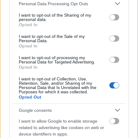
Please note that this website/app uses one or more Google
Personal Data Processing Opt Outs
services and may gather and store information including but
Η OpenAI σταματά το μοντέλο Astra που έλυσε 10
not limited to your visit or usage behaviour. You may click to
I want to opt-out of the Sharing of my
μαθηματικά αινίγματα δεκαετιών
personal data.
grant or deny consent to Google and its third-party tags to
Opted In
use your data for below specified purposes in below Google
consent section.
I want to opt-out of the Sale of my
Personal Data.
Opted In
I want to opt-out of processing my
Personal Data for Targeted Advertising.
Opted In
I want to opt-out of Collection, Use,
Retention, Sale, and/or Sharing of my
Personal Data that Is Unrelated with the
Purposes for which it was collected.
Opted Out
Google consents
I want to allow Google to enable storage
related to advertising like cookies on web or
device identifiers in apps.