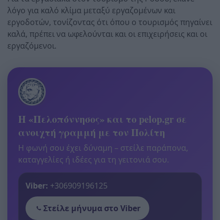
λόγο για καλό κλίμα μεταξύ εργαζομένων και
εργοδοτών, τονίζοντας ότι όπου ο τουρισμός πηγαίνει
καλά, πρέπει να ωφελούνται και οι επιχειρήσεις και οι
εργαζόμενοι.
Η «Πελοπόννησος» και το pelop.gr σε
ανοιχτή γραμμή με τον Πολίτη
Η φωνή σου έχει δύναμη – στείλε παράπονα,
καταγγελίες ή ιδέες για τη γειτονιά σου.
Viber:
+306909196125
Στείλε μήνυμα στο Viber