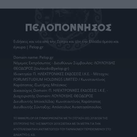
Ειδήσεις
και νέα από την
Πάτρα
και όλη την Ελλάδα άμεσα και
έγκυρα | Pelop.gr
Domain name: Pelop.gr
Νόμιμος Εκπρόσωπος - Διευθύνων Σύμβουλος: ΛΟΥΛΟΥΔΗΣ
ΘΕΟΔΩΡΟΣ (louloudis@pelop.gr)
Ιδιοκτησία: Π. ΗΛΕΚΤΡΟΝΙΚΕΣ ΕΚΔΟΣΕΙΣ Ι.Κ.Ε. - Μέτοχοι:
FORUMSTUDIUM HOLDINGS LIMITED / Κωνσταντίνος
Καράπαπας /Σωτήρης Μπέσκος
Δικαιούχος Domain: Π. ΗΛΕΚΤΡΟΝΙΚΕΣ ΕΚΔΟΣΕΙΣ Ι.Κ.Ε. -
Διαχειριστής Domain: ΛΟΥΛΟΥΔΗΣ ΘΕΟΔΩΡΟΣ
Διευθυντής Ιστοσελίδας: Κωνσταντίνος Καράπαπας
Διευθυντής Σύνταξης: Απόστολος Αναστασόπουλος
ΤΟ WWW.PELOP.GR ΣΥΜΜΟΡΦΩΝΕΤΑΙ ΜΕ ΤΗ ΣΥΣΤΑΣΗ (ΕΕ) 2018/334 ΤΗΣ
ΕΠΙΤΡΟΠΗΣ ΤΗΣ 1ΗΣ ΜΑΡΤΙΟΥ 2018 ΣΧΕΤΙΚΑ ΜΕ ΤΑ ΜΕΤΡΑ ΓΙΑ ΤΗΝ
ΑΠΟΤΕΛΕΣΜΑΤΙΚΗ ΑΝΤΙΜΕΤΩΠΙΣΗ ΤΟΥ ΠΑΡΑΝΟΜΟΥ ΠΕΡΙΕΧΟΜΕΝΟΥ ΣΤΟ
ΔΙΑΔΙΚΤΥΟ (L 63).