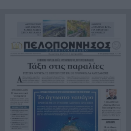
πατέρα του Μέσι
Οι πνιγμοί είναι συνήθως «βουβοί»: Η
20:00
διασώστρια Δήμητρα Παναγιωτοπούλου για τις
εμπειρίες και το απαιτητικό της επάγγελμα
«Λένε προδότες και πληρωμένους όσους
19:48
αποχωρούν», διαζύγιο με αιχμές στο κόμμα
Καρυστιανού
Η Ελλάδα θα διεκδικήσει την 9η θέση στο
19:36
Παγκόσμιο πρωτάθλημα Παίδων
Τεσσάρων χρονών παιδί βρέθηκε νεκρό σε
19:24
πισίνα στην Πάρο, ανείπωτη τραγωδία
Μπαράζ συλλήψεων για ναρκωτικά σε Κέρκυρα
19:12
και Λευκάδα
Στον Αστακό ολοκληρώνεται το Ράλι Ιονίου
19:04