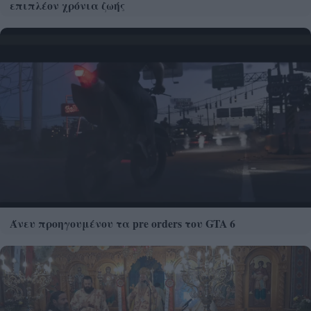
επιπλέον χρόνια ζωής
Άνευ προηγουμένου τα pre orders του GTA 6