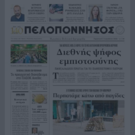
Αυγούστου
Τα «κρύπτο» έκρυβαν απάτη για 61χρονο
11:24
Πατρινό – Εχασε σε 3 χρόνια το ποσό των
100.000 ευρώ
Με διακυμάνσεις ξεκίνησε η συνεδρίαση του
11:22
Χρηματιστηρίου της Αθήνας
Σοκάρει η οικογενειακή τραγωδία στις Σέρρες:
11:16
Νεκροί μητέρα και γιος σε μετωπική με φορτηγό
ΒΙΝΤΕΟ
CrediaBank: Οικονομικά Αποτελέσματα A’
11:08
Εξαμήνου 2026
Ερευνα DATA Consultants: Το ΠΑΣΟΚ δεν ψάχνει
11:00
μόνο τον επόμενο βουλευτή, ψάχνει τη νέα του
σύνθεση