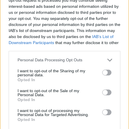
opt-out request is processed you may continue seeing
interest-based ads based on personal information utilized by
us or personal information disclosed to third parties prior to
your opt-out. You may separately opt-out of the further
disclosure of your personal information by third parties on the
«Φίλτρο» της ΑΑΔΕ στις τραπεζικές καταθέσεις: Πότε
IAB’s list of downstream participants. This information may
το χαρτζιλίκι και οι αναλήψεις θεωρούνται κρυφή
also be disclosed by us to third parties on the
IAB’s List of
δωρεά
Downstream Participants
that may further disclose it to other
third parties.
Please note that this website/app uses one or more Google
Personal Data Processing Opt Outs
services and may gather and store information including but
not limited to your visit or usage behaviour. You may click to
I want to opt-out of the Sharing of my
personal data.
grant or deny consent to Google and its third-party tags to
Opted In
use your data for below specified purposes in below Google
consent section.
I want to opt-out of the Sale of my
Personal Data.
Opted In
I want to opt-out of processing my
Personal Data for Targeted Advertising.
Opted In