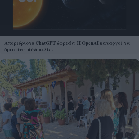
Απεριόριστο ChatGPT δωρεάν: Η OpenAI καταργεί τα
όρια στις συνομιλίες