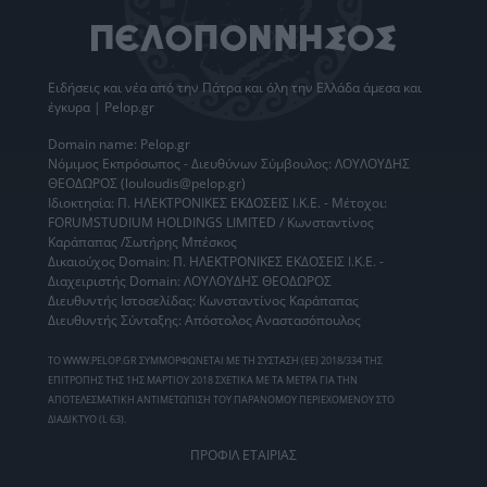
Ειδήσεις
και νέα από την
Πάτρα
και όλη την Ελλάδα άμεσα και
έγκυρα | Pelop.gr
Domain name: Pelop.gr
Νόμιμος Εκπρόσωπος - Διευθύνων Σύμβουλος: ΛΟΥΛΟΥΔΗΣ
ΘΕΟΔΩΡΟΣ (louloudis@pelop.gr)
Ιδιοκτησία: Π. ΗΛΕΚΤΡΟΝΙΚΕΣ ΕΚΔΟΣΕΙΣ Ι.Κ.Ε. - Μέτοχοι:
FORUMSTUDIUM HOLDINGS LIMITED / Κωνσταντίνος
Καράπαπας /Σωτήρης Μπέσκος
Δικαιούχος Domain: Π. ΗΛΕΚΤΡΟΝΙΚΕΣ ΕΚΔΟΣΕΙΣ Ι.Κ.Ε. -
Διαχειριστής Domain: ΛΟΥΛΟΥΔΗΣ ΘΕΟΔΩΡΟΣ
Διευθυντής Ιστοσελίδας: Κωνσταντίνος Καράπαπας
Διευθυντής Σύνταξης: Απόστολος Αναστασόπουλος
ΤΟ WWW.PELOP.GR ΣΥΜΜΟΡΦΩΝΕΤΑΙ ΜΕ ΤΗ ΣΥΣΤΑΣΗ (ΕΕ) 2018/334 ΤΗΣ
ΕΠΙΤΡΟΠΗΣ ΤΗΣ 1ΗΣ ΜΑΡΤΙΟΥ 2018 ΣΧΕΤΙΚΑ ΜΕ ΤΑ ΜΕΤΡΑ ΓΙΑ ΤΗΝ
ΑΠΟΤΕΛΕΣΜΑΤΙΚΗ ΑΝΤΙΜΕΤΩΠΙΣΗ ΤΟΥ ΠΑΡΑΝΟΜΟΥ ΠΕΡΙΕΧΟΜΕΝΟΥ ΣΤΟ
ΔΙΑΔΙΚΤΥΟ (L 63).
ΠΡΟΦΙΛ ΕΤΑΙΡΙΑΣ