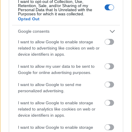
I want to opt-out of Collection, Use,
Το «ντόνατ» της OpenAI: Όλα όσα ξέρουμε για την
Retention, Sale, and/or Sharing of my
πρώτη της συσκευή με υπογραφή Jony Ive
Personal Data that Is Unrelated with the
Purposes for which it was collected.
Opted Out
Google consents
I want to allow Google to enable storage
related to advertising like cookies on web or
device identifiers in apps.
I want to allow my user data to be sent to
Google for online advertising purposes.
I want to allow Google to send me
personalized advertising.
«Πανικός» στο πανηγύρι της Οβρυάς με Βελισσάρη
I want to allow Google to enable storage
ΒΙΝΤΕΟ
related to analytics like cookies on web or
device identifiers in apps.
I want to allow Google to enable storage