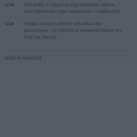
Ταϊλανδή: Ο 14χρονος είχε σκοτώσει πρώτα
12:34
τους παππούδες πριν «καθαρίσει» 5 καθηγητές
Πάτρα: Συνεχείς κλοπές καλωδίων και
12:28
φωτιστικών – Σε εξέλιξη οι αποκαταστάσεις στο
έλος της Αγυιάς
Μείωση του πληθωρισμού στην Ελλάδα τον
12:25
Ιούλιο, δείτε για ποιο λόγο
ΟΛΕΣ ΟΙ ΕΙΔΗΣΕΙΣ
Τι θέλει να προλάβει ο Τσίπρας στον Σεπτέμβριο
12:21
με το οικονομικό του πρόγραμμα
Πάτρα: Αισιόδοξο μηνυμα από τη νέα γενιά για
12:17
την Πλατεία Υψηλών Αλωνίων
Βοιωτία: Αναστέλλεται η λειτουργία του
12:13
αιολικού πάρκου από όπου ξεκίνησε η
καταστροφική πυρκαγιά
Υπόθεση Marfin: Προθεσμία για να απολογηθεί η
12:09